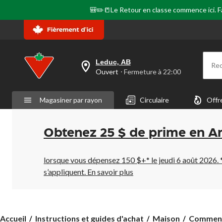
🎒✏️📒Le Retour en classe commence ici. Fai
Leduc, AB
Re
votre
Ouvert
⋅ Fermeture à 22:00
magasin
préféré
est
Magasiner par rayon
Circulaire
Offr
Leduc,
AB,
courament
Ouvert,
Obtenez 25 $ de prime en A
Fermeture
à
à
22:00
lorsque vous dépensez 150 $+* le jeudi 6 août 2026. 
cliquer
s’appliquent.
En savoir plus
pour
changer
Comment
Accueil
Instructions et guides d'achat
Maison
Comment