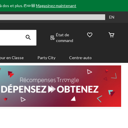
 à dos et plus.📒✏️🎒
Magasinez maintenant
EN
État de
command
our en Classe
Party City
Centre-auto