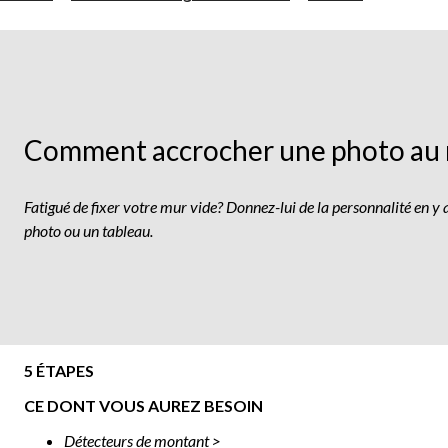
accroche
une
photo
au
mur
Comment accrocher une photo au
Fatigué de fixer votre mur vide? Donnez-lui de la personnalité en y
photo ou un tableau.
5 ÉTAPES
CE DONT VOUS AUREZ BESOIN
Détecteurs de montant >