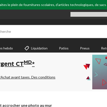
tes le plein de fournitures scolaires, d'articles technologiques, de sacs
cherche
es hebdo
Liquidation
Patios
Pneus
Ret
MD
rgent CT
*
*Achat avant taxes. Des conditions
 accrocher une photo au mur