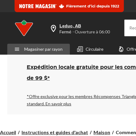
Leduc, AB
Re
votre
Fermé
⋅ Ouverture à 06:00
magasin
préféré
est
Magasiner par rayon
Circulaire
Offr
Leduc,
AB,
courament
Fermé,
Expédition locale gratuite pour les co
Ouverture
à
de 99 $*
à
06:00
cliquer
pour
*Offre exclusive pour les membres Récompenses Triangl
changer
standard.
En savoir plus
Comment
Accueil
Instructions et guides d'achat
Maison
Comment 