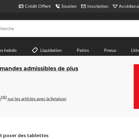
Accédez a
Crédit Offert
Soutien
Inscription
cherche
es hebdo
Liquidation
Patios
Pneus
L’ét
mmandes admissibles de plus
MD
e
sur les articles avec la livraison
poser des tablettes