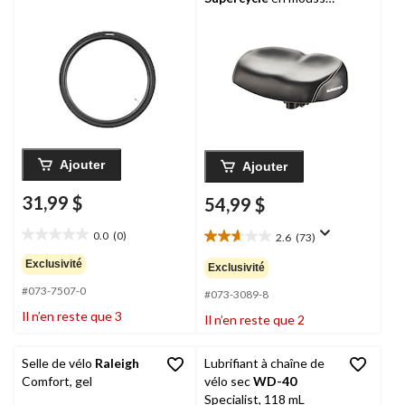
sans pression, noir
Ajouter
Ajouter
31,99 $
54,99 $
0.0
(0)
2.6
(73)
0.0
2.6
étoile(s)
étoile(s)
Exclusivité
Exclusivité
sur
sur
#073-7507-0
5.
5.
#073-3089-8
73
Il n’en reste que 3
Il n’en reste que 2
évaluations
Selle de vélo
Raleigh
Lubrifiant à chaîne de
Comfort, gel
vélo sec
WD-40
Specialist, 118 mL