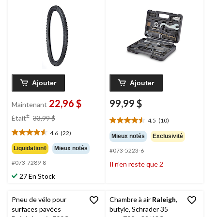
noir, 26 x 2,35 po
Ajouter
Ajouter
22,96 $
99,99 $
Maintenant
prix
±
Était
33,99 $
4.5
(10)
4.5
était
étoile(s)
4.6
(22)
33,99 $
4.6
Mieux notés
Exclusivité
sur
étoile(s)
Liquidation◊
Mieux notés
#073-5223-6
5.
sur
10
#073-7289-8
Il n’en reste que 2
5.
évaluations
22
27 En Stock
évaluations
Pneu de vélo pour
Chambre à air
Raleigh
,
surfaces pavées
butyle, Schrader 35