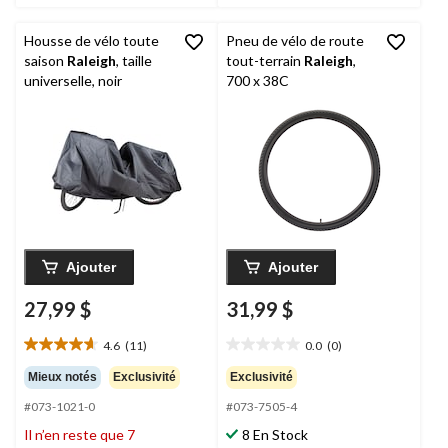
évaluations
évaluations
Housse de vélo toute
Pneu de vélo de route
saison
Raleigh
, taille
tout-terrain
Raleigh
,
universelle, noir
700 x 38C
Ajouter
Ajouter
27,99 $
31,99 $
4.6
(11)
0.0
(0)
4.6
0.0
étoile(s)
étoile(s)
Mieux notés
Exclusivité
Exclusivité
sur
sur
#073-1021-0
#073-7505-4
5.
5.
11
Il n’en reste que 7
8 En Stock