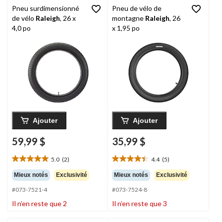
Pneu surdimensionné
Pneu de vélo de
de vélo
Raleigh
, 26 x
montagne
Raleigh
, 26
4,0 po
x 1,95 po
Ajouter
Ajouter
59,99 $
35,99 $
5.0
(2)
4.4
(5)
5.0
4.4
étoile(s)
étoile(s)
Mieux notés
Exclusivité
Mieux notés
Exclusivité
sur
sur
#073-7521-4
#073-7524-8
5.
5.
2
5
Il n’en reste que 2
Il n’en reste que 3
évaluations
évaluations