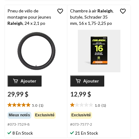
évaluations
Pneu de vélo de
Chambre à air
Raleigh
,
montagne pour jeunes
butyle, Schrader 35
Raleigh
, 24 x 2,1 po
mm, 16 x 1,75-2,25 po
Ajouter
Ajouter
29,99 $
12,99 $
5.0
(1)
1.0
(1)
5.0
1.0
étoile(s)
étoile(s)
Mieux notés
Exclusivité
Exclusivité
sur
sur
#073-7529-8
#073-7577-2
5.
5.
1
1
8 En Stock
21 En Stock
évaluation
évaluation