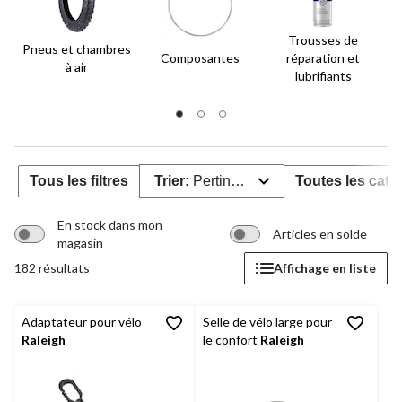
Trousses de
Pneus et chambres
P
Composantes
réparation et
à air
lubrifiants
Tous les filtres
Trier:
Pertinence
Toutes les caté
En stock dans mon
Articles en solde
magasin
182 résultats
Affichage en liste
Adaptateur pour vélo
Selle de vélo large pour
Raleigh
le confort
Raleigh