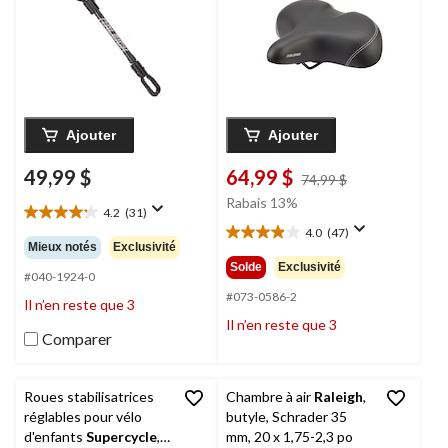
Ajouter
Ajouter
49,99 $
64,99 $
prix
74,99 $
était
Rabais 13%
4.2
(31)
74,99 $
4.2
4.0
(47)
étoile(s)
4.0
Mieux notés
Exclusivité
sur
étoile(s)
Solde
Exclusivité
5.
#040-1924-0
sur
31
5.
#073-0586-2
Il n’en reste que 3
évaluations
47
Il n’en reste que 3
évaluations
Comparer
Roues stabilisatrices
Chambre à air
Raleigh
,
réglables pour vélo
butyle, Schrader 35
d'enfants
Supercycle
,
mm, 20 x 1,75-2,3 po