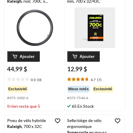
Raleigh
, noir, 700C x
mm, 700 x 32/43C
38C
Ajouter
Ajouter
44,99 $
12,99 $
0.0
(0)
4.7
(7)
0.0
4.7
étoile(s)
étoile(s)
Exclusivité
Mieux notés
Exclusivité
sur
sur
#073-1002-6
#073-7546-6
5.
5.
7
Il n’en reste que 5
65 En Stock
évaluations
Pneu de vélo hybride
Selle/siège de vélo
Raleigh
, 700 x 32C
ergonomique
Supercycle
en mousse