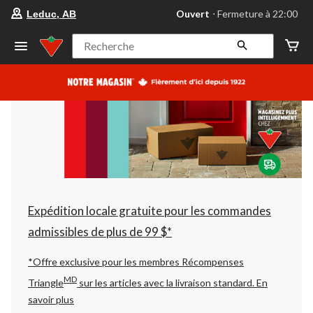
votre
Ouvert
⋅ Fermeture à 22:00
Leduc, AB
magasin
préféré
est
Recherche
Leduc,
AB,
courament
Ouvert,
Fermeture
à
à
22:00
cliquer
pour
changer
Expédition locale gratuite pour les commandes
admissibles de plus de 99 $*
*Offre exclusive pour les membres Récompenses
MD
Triangle
sur les articles avec la livraison standard.
En
savoir plus