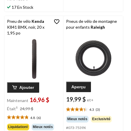
évaluations
17 En Stock
Pneu de vélo
Kenda
Pneus de vélo de montagne
K841 BMX, noir, 20 x
pour enfants
Raleigh
1,95 po
Aperçu
Ajouter
19,99 $
16,96 $
et+
Maintenant
prix
±
Était
24,99 $
4.3
(3)
4.3
était
étoile(s)
4.8
(6)
24,99 $
Mieux notés
Exclusivité
4.8
sur
étoile(s)
Liquidation◊
Mieux notés
#073-7539X
5.