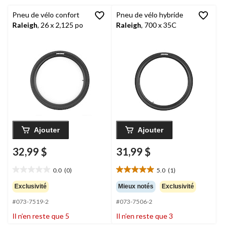
Pneu de vélo confort
Pneu de vélo hybride
Raleigh
, 26 x 2,125 po
Raleigh
, 700 x 35C
Ajouter
Ajouter
32,99 $
31,99 $
0.0
(0)
5.0
(1)
0.0
5.0
étoile(s)
étoile(s)
Exclusivité
Mieux notés
Exclusivité
sur
sur
#073-7519-2
#073-7506-2
5.
5.
1
Il n’en reste que 5
Il n’en reste que 3
évaluation