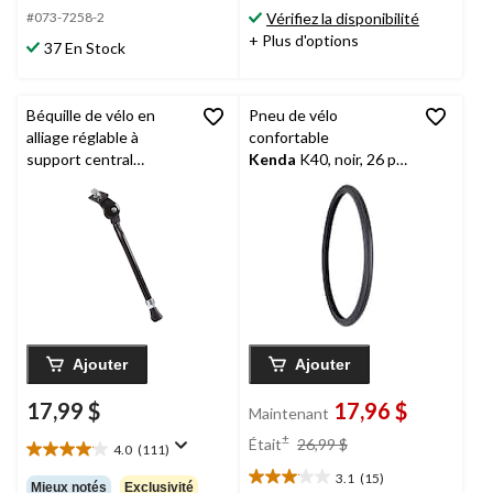
sur
3
Vérifiez la disponibilité
#073-7258-2
5.
évaluations
+ Plus d'options
6
37 En Stock
évaluations
Béquille de vélo en
Pneu de vélo
alliage réglable à
confortable
support central
Kenda
K40, noir, 26 po
Supercycle
, pour vélos
x 1 3/8 po
de 20 à 28 po
Ajouter
Ajouter
17,99 $
17,96 $
Maintenant
prix
±
Était
26,99 $
4.0
(111)
4.0
était
étoile(s)
3.1
(15)
26,99 $
3.1
Mieux notés
Exclusivité