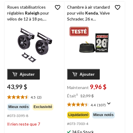
Roues stabilisatrices
Chambre à air standard
réglables
Raleigh
pour
pour vélo
Kenda
, Valve
vélos de 12 à 18 po,
Schrader, 26 x
noir
1,9/2,125 po po
Ajouter
Ajouter
43,99 $
9,96 $
Maintenant
prix
±
Était
12,99 $
4.5
(2)
4.5
était
étoile(s)
4.4
(107)
12,99 $
4.4
Mieux notés
Exclusivité
sur
étoile(s)
Liquidation◊
Mieux notés
#073-3395-8
5.
sur
2
Il n’en reste que 7
5.
#073-7303-4
évaluations
107
24 En Stock