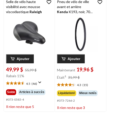
Selle de vélo haute
Pneu de vélo de ville
visibilité avec mousse
avant et arrière
viscoélastique
Raleigh
Kenda
K193, noir, 700
x 28C
Ajouter
Ajouter
49,99 $
19,96 $
prix
55,99 $
Maintenant
était
prix
Rabais 11%
±
Était
31,99 $
55,99 $
était
4.5
(46)
4.3
(15)
4.5
31,99 $
4.3
étoile(s)
étoile(s)
Solde
Articles à succès
Liquidation◊
Mieux notés
sur
sur
5.
#073-0585-4
#073-7266-2
5.
46
15
Il n’en reste que 5
Il n’en reste que 3
évaluations
évaluations