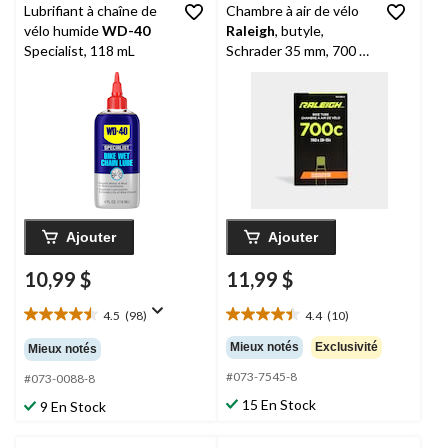
Lubrifiant à chaîne de
Chambre à air de vélo
vélo humide
WD-40
Raleigh
, butyle,
Specialist, 118 mL
Schrader 35 mm, 700 x
28/35C
Ajouter
Ajouter
10,99 $
11,99 $
4.5
(98)
4.4
(10)
4.5
4.4
étoile(s)
étoile(s)
Mieux notés
Exclusivité
Mieux notés
sur
sur
#073-7545-8
5.
5.
#073-0088-8
98
10
15 En Stock
9 En Stock
évaluations
évaluations