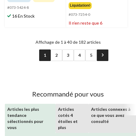
sur
étoile(s)
Liquidation◊
5.
#073-5424-8
sur
111
#073-7254-0
5.
16 En Stock
évaluations
15
Il n’en reste que 6
évaluations
Affichage de 1 à 40 de 182 articles
1
2
3
4
5
Recommandé pour vous
Articles les plus
Articles
Articles connexes à
tendance
cotés 4
ce que vous avez
sélectionnés pour
étoiles et
consulté
vous
plus