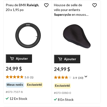
Pneu de BMX
Raleigh
,
Housse de selle de
20 x 1,95 po
vélo pour enfants
Supercycle
en mousse
confortable, étanche,
noir
Ajouter
Ajouter
24,99 $
24,99 $
5.0
(1)
3.9
(30)
5.0
3.9
étoile(s)
étoile(s)
Mieux notés
Exclusivité
Exclusivité
sur
sur
#073-7537-8
5.
5.
#073-0380-0
1
30
12 En Stock
8 En Stock
évaluation
évaluations