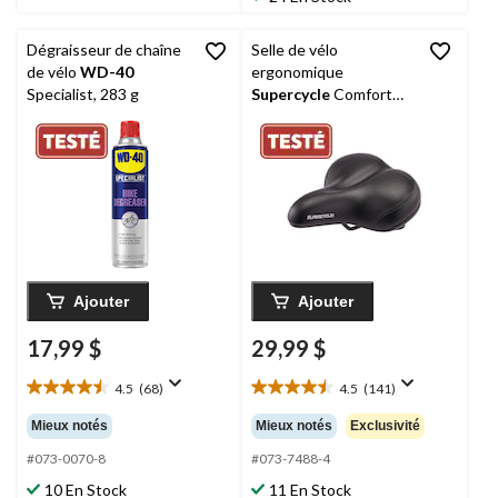
évaluations
Dégraisseur de chaîne
Selle de vélo
de vélo
WD-40
ergonomique
Specialist, 283 g
Supercycle
Comfort
Touring, pleine
grandeur, imperméable,
noir
Ajouter
Ajouter
17,99 $
29,99 $
4.5
(68)
4.5
(141)
4.5
4.5
étoile(s)
étoile(s)
Mieux notés
Mieux notés
Exclusivité
sur
sur
5.
5.
#073-0070-8
#073-7488-4
68
141
10 En Stock
11 En Stock