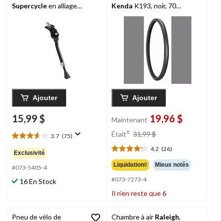
Supercycle
en alliage
Kenda
K193, noir, 700
léger pour vélos de 16
x 38C
à 20 po
Ajouter
Ajouter
15,99 $
19,96 $
Maintenant
prix
±
Était
31,99 $
3.7
(75)
3.7
était
étoile(s)
4.2
(26)
31,99 $
4.2
Exclusivité
sur
étoile(s)
Liquidation◊
Mieux notés
5.
#073-5405-4
sur
75
#073-7273-4
5.
16 En Stock
évaluations
26
Il n’en reste que 6
évaluations
Pneu de vélo de
Chambre à air
Raleigh
,