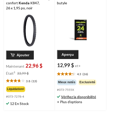
confort
Kenda
K847,
butyle
26 x 1,95 po, noir
Aperçu
Ajouter
12,99 $
22,96 $
et+
Maintenant
prix
±
Était
33,99 $
4.3
(26)
4.3
était
étoile(s)
3.8
(13)
33,99 $
Mieux notés
Exclusivité
3.8
sur
étoile(s)
Liquidation◊
#073-7555X
5.
sur
26
Vérifiez la disponibilité
#073-7278-4
5.
évaluations
+ Plus d'options
13
12 En Stock
évaluations