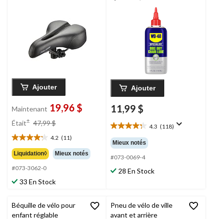
Ajouter
Ajouter
19,96 $
11,99 $
Maintenant
prix
±
Était
47,99 $
4.3
(118)
était
4.3
4.2
(11)
étoile(s)
47,99 $
4.2
Mieux notés
sur
étoile(s)
Liquidation◊
Mieux notés
5.
#073-0069-4
sur
118
#073-3062-0
5.
28 En Stock
évaluations
11
33 En Stock
évaluations
Béquille de vélo pour
Pneu de vélo de ville
enfant réglable
avant et arrière