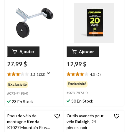
pour vélos de 12 à
20 po, noir
Ajouter
Ajouter
27,99 $
12,99 $
3.2
(132)
4.0
(5)
3.2
4.0
étoile(s)
étoile(s)
Exclusivité
Exclusivité
sur
sur
#073-7573-0
5.
5.
#073-7498-0
132
5
30 En Stock
23 En Stock
évaluations
évaluations
Pneu de vélo de
Outils avancés pour
montagne
Kenda
vélo
Raleigh
, 24
K1027 Mountain Plus,
pièces, noir