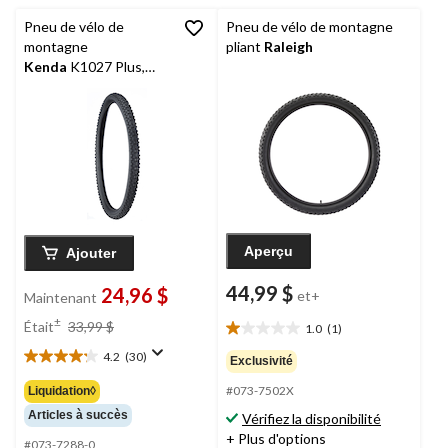
Pneu de vélo de
Pneu de vélo de montagne
montagne
pliant
Raleigh
Kenda
K1027 Plus,
noir, 26 po x 2,10 po
Aperçu
Ajouter
44,99 $
24,96 $
et+
Maintenant
prix
±
Était
33,99 $
1.0
(1)
1.0
était
étoile(s)
4.2
(30)
33,99 $
Exclusivité
4.2
sur
étoile(s)
#073-7502X
Liquidation◊
5.
sur
1
Articles à succès
Vérifiez la disponibilité
5.
évaluation
+ Plus d'options
30
#073-7288-0