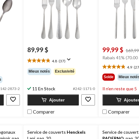
89,99 $
99,99 $
169,99
Rabais 41% (70.00 
4.8
(37)
4.8
4.9
(27
étoile(s)
4.9
Mieux notés
Exclusivité
sur
étoile(s)
Solde
Mieux noté
s
5.
sur
37
5.
11 En Stock
Il n’en reste que 5
142-2873-2
#242-1171-0
évaluations
27
évaluations
Ajouter
Ajoute
Comparer
Comparer
togonaux
Service de couverts
Henckels
Service de couvert
 miroir, paq.
Lani, paq. 20
PADERNO
, paq. 2