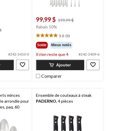
99,99 $
prix
199,99 $
était
Rabais 50%
)
199,99 $
5.0
(5)
5.0
étoile(s)
Solde
Mieux notés
sur
Il n’en reste que 4
5.
#242-3410-0
#242-3409-6
5
r
Ajouter
évaluations
Comparer
rts minces
Ensemble de couteaux à steak
ée arrondie pour
PADERNO
, 4 pièces
es, paq. 60