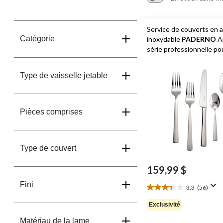
Service de couverts en a
Catégorie
inoxydable
PADERNO
A
série professionnelle po
personnes, paq. 60
Type de vaisselle jetable
Pièces comprises
Type de couvert
159,99 $
Fini
3.3
(56)
3.3
étoile(s)
Exclusivité
sur
5.
Matériau de la lame