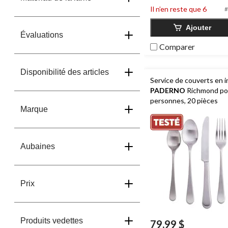
56
Il n’en reste que 6
#
évaluations
Ajouter
Évaluations
Comparer
Disponibilité des articles
Service de couverts en i
PADERNO
Richmond po
personnes, 20 pièces
Marque
Aubaines
Prix
Produits vedettes
79,99 $