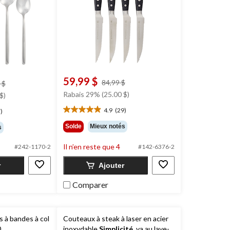
59,99 $
prix
84,99 $
prix
 $
était
était
Rabais 29% (25.00 $)
$)
84,99 $
169,99 $
4.9
(29)
)
4.9
étoile(s)
Solde
Mieux notés
s
sur
5.
Il n’en reste que 4
#242-1170-2
#142-6376-2
29
évaluations
r
Ajouter
Comparer
s à bandes à col
Couteaux à steak à laser en acier
0
inoxydable
Simplicité
, va au lave-