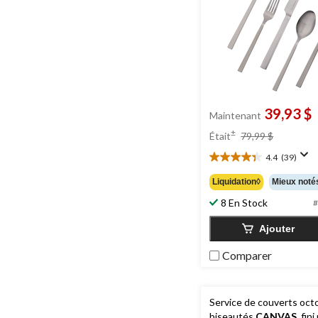
39,93 $
Maintenant
prix
±
Était
79,99 $
était
4.4
(39)
79,99 $
4.4
étoile(s)
Liquidation◊
Mieux noté
sur
8 En Stock
5.
#
39
Ajouter
évaluations
Comparer
Service de couverts oc
biseautés
CANVAS
, fini