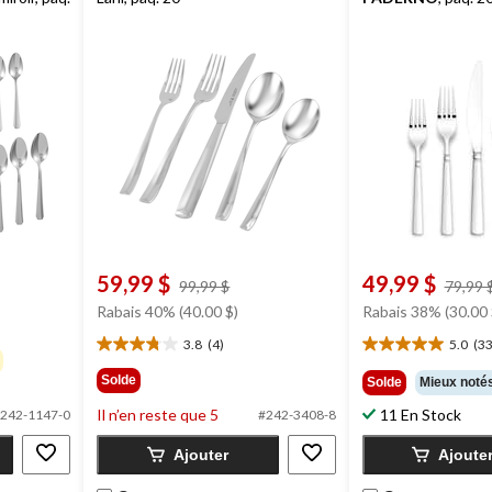
59,99 $
49,99 $
prix
99,99 $
79,99 
était
Rabais 40% (40.00 $)
Rabais 38% (30.00 
99,99 $
3.8
(4)
5.0
(33
3.8
5.0
étoile(s)
étoile(s)
Solde
Solde
Mieux noté
sur
sur
Il n’en reste que 5
11 En Stock
5.
5.
242-1147-0
#242-3408-8
4
33
Ajouter
Ajoute
évaluations
évaluations