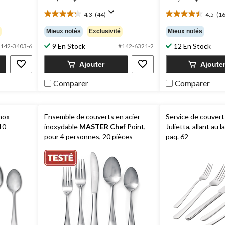
4.3
(44)
4.5
(16
4.3
4.5
étoile(s)
étoile(s)
Mieux notés
Exclusivité
Mieux notés
sur
sur
9 En Stock
12 En Stock
5.
5.
142-3403-6
#142-6321-2
44
165
Ajouter
Ajoute
évaluations
évaluations
Comparer
Comparer
inox
Ensemble de couverts en acier
Service de couver
10
inoxydable
MASTER Chef
Point,
Julietta, allant au l
pour 4 personnes, 20 pièces
paq. 62