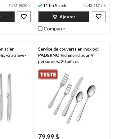
102
11 En Stock
#142-9850-4
#142-2871-6
évaluations
r
Ajouter
Comparer
n acier
Service de couverts en inox poli
ls
, va au lave-
PADERNO
Richmond pour 4
personnes, 20 pièces
79,99 $