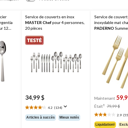
cier
Service de couverts en inox
Service de couvert
rgentia
MASTER Chef
pour 4 personnes,
inoxydable mat c
ur 12
20 pièces
PADERNO
Summer
personnes, 20 piè
34,99 $
59,9
Maintenant
prix
±
Était
79,99 $
4.2
(134)
4.2
étai
étoile(s)
2.9
(55
79,
2.9
Articles à succès
Mieux notés
sur
étoile(s)
Liquidation◊
Exclu
5.