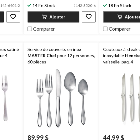
sur
134
14 En Stock
18 En Stock
5.
142-6401-2
#142-3520-6
évaluations
55
Ajouter
Ajoute
évaluations
Comparer
Comparer
nox satiné
Service de couverts en inox
Couteaux à steak e
ur 4
MASTER Chef
pour 12 personnes,
inoxydable
Hencke
60 pièces
vaisselle, paq. 4
89,99 $
44,99 $