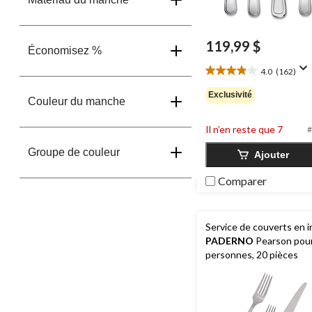
119,99 $
Économisez %
4.0
(162)
4.0
étoile(s)
Exclusivité
Couleur du manche
sur
5.
162
Il n’en reste que 7
#
évaluations
Groupe de couleur
Ajouter
Comparer
Service de couverts en i
PADERNO
Pearson pou
personnes, 20 pièces