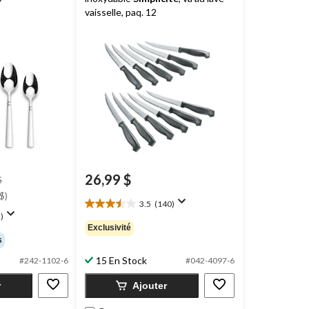
vaisselle, paq. 12
26,99 $
prix
$
était
$)
3.5
(140)
79,99 $
3.5
)
étoile(s)
Exclusivité
sur
s
5.
15 En Stock
#242-1102-6
#042-4097-6
140
évaluations
r
Ajouter