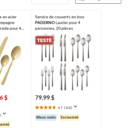
s en acier
Service de couverts en inox
hampagne
PADERNO
Laurier pour 4
side pour 4
personnes, 20 pièces
ces
6 $
79,99 $
4.7
(102)
4.7
t
étoile(s)
)
99 $
Mieux notés
Exclusivité
sur
sivité
5.