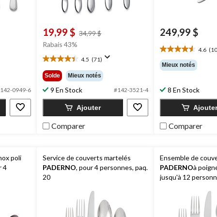
19,99 $
249,99 $
prix
34,99 $
était
Rabais 43%
4.6
(10
34,99 $
4.6
4.5
(71)
étoile(s)
4.5
Mieux notés
sur
étoile(s)
Solde
Mieux notés
5.
sur
10
9 En Stock
8 En Stock
5.
142-0949-6
#142-3521-4
évaluations
71
Ajouter
Ajoute
évaluations
Comparer
Comparer
nox poli
Service de couverts martelés
Ensemble de couve
r 4
PADERNO
, pour 4 personnes, paq.
PADERNO
à poign
20
jusqu'à 12 personn