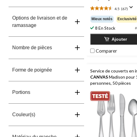
4.5
(67)
4.5
étoile(s)
Options de livraison et de
Mieux notés
Exclusivité
sur
ramassage
8 En Stock
5.
#
67
Ajouter
évaluations
Nombre de pièces
Comparer
Forme de poignée
Service de couverts en 
CANVAS
Madison pour 
personnes, 50 pièces
Portions
Couleur(s)
Matériau du manche