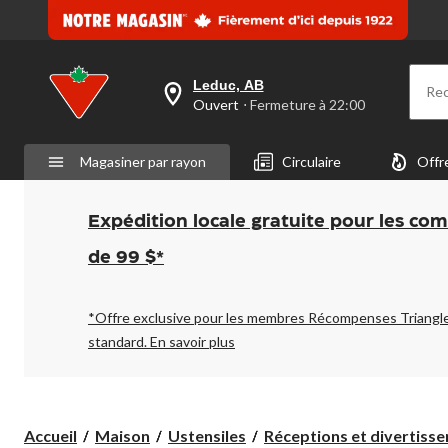
Leduc, AB
Re
votre
Ouvert
⋅ Fermeture à 22:00
magasin
préféré
est
Magasiner par rayon
Circulaire
Offr
Leduc,
AB,
courament
Ouvert,
Expédition locale gratuite pour les co
Fermeture
à
de 99 $*
à
22:00
cliquer
pour
*Offre exclusive pour les membres Récompenses Triangl
changer
standard.
En savoir plus
Accueil
Maison
Ustensiles
Réceptions et divertiss