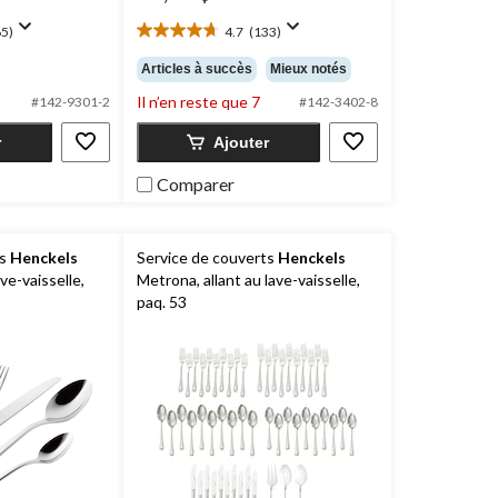
5)
4.7
(133)
4.7
étoile(s)
Articles à succès
Mieux notés
sur
Il n’en reste que 7
5.
#142-9301-2
#142-3402-8
133
r
Ajouter
évaluations
Comparer
ts
Henckels
Service de couverts
Henckels
ave-vaisselle,
Metrona, allant au lave-vaisselle,
paq. 53