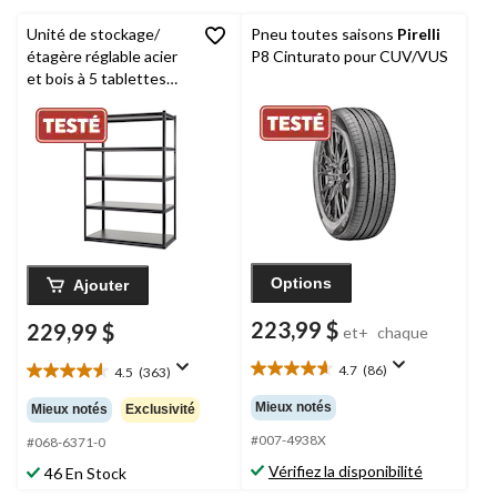
Unité de stockage/
Pneu toutes saisons
Pirelli
étagère réglable acier
P8 Cinturato pour CUV/VUS
et bois à 5 tablettes
Mastercraft
, 48 x 24 x
72 po
Options
Ajouter
223,99 $
229,99 $
et+
chaque
4.7
(86)
4.5
(363)
4.7
4.5
étoile(s)
étoile(s)
Mieux notés
Mieux notés
Exclusivité
sur
sur
5.
#007-4938X
5.
#068-6371-0
86
363
Vérifiez la disponibilité
46 En Stock
évaluations
évaluations