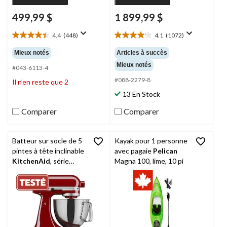
499,99 $
1 899,99 $
4.4
(448)
4.1
(1072)
4.4
4.1
étoile(s)
étoile(s)
Mieux notés
Articles à succès
sur
sur
Mieux notés
5.
5.
#043-6113-4
448
1072
#088-2279-8
Il n’en reste que 2
évaluations
évaluations
13 En Stock
Comparer
Comparer
Batteur sur socle de 5
Kayak pour 1 personne
pintes à tête inclinable
avec pagaie
Pelican
KitchenAid
, série
Magna 100, lime, 10 pi
Artisan, rouge empire