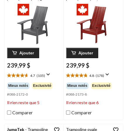
foncé
rouge
Ajouter
Ajouter
239,99 $
239,99 $
4.7
(105)
4.8
(178)
4.7
4.8
étoile(s)
étoile(s)
Mieux notés
Exclusivité
Mieux notés
Exclusivité
sur
sur
5.
5.
#088-2172-0
#088-2173-8
105
178
Il n’en reste que 5
Il n’en reste que 6
évaluations
évaluations
Comparer
Comparer
JumpTek
- Trampoline
Trampoline ovale