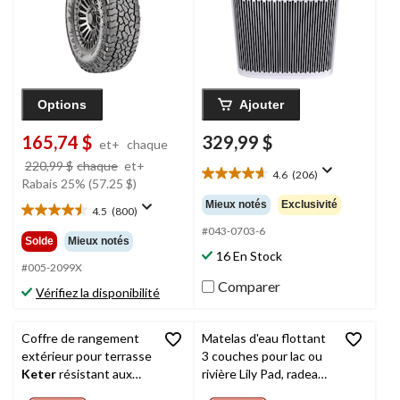
pièce
Options
Ajouter
165,74 $
329,99 $
et+
chaque
prix
220,99 $
chaque
et+
4.6
(206)
4.6
était
Rabais 25% (57.25 $)
étoile(s)
à
Mieux notés
Exclusivité
4.5
(800)
sur
4.5
partir
5.
#043-0703-6
étoile(s)
de
Solde
Mieux notés
206
sur
220,99 $
16 En Stock
évaluations
5.
#005-2099X
800
Comparer
Vérifiez la disponibilité
évaluations
Coffre de rangement
Matelas d'eau flottant
extérieur pour terrasse
3 couches pour lac ou
Keter
résistant aux
rivière Lily Pad, radeau
intempéries, similibois,
pour plusieurs