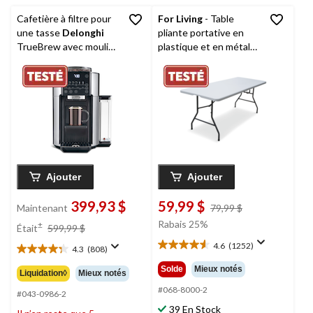
Cafetière à filtre pour
For Living
- Table
une tasse
Delonghi
pliante portative en
TrueBrew avec moulin
plastique et en métal
intégré, argent
avec poignée,
intérieur/extérieur,
blanc, 6 pi
Ajouter
Ajouter
399,93 $
59,99 $
prix
Maintenant
79,99 $
était
prix
Rabais 25%
±
Était
599,99 $
79,99 $
était
4.6
(1252)
4.3
(808)
4.6
599,99 $
4.3
étoile(s)
étoile(s)
Solde
Mieux notés
Liquidation◊
Mieux notés
sur
sur
5.
#068-8000-2
5.
#043-0986-2
1252
808
39 En Stock