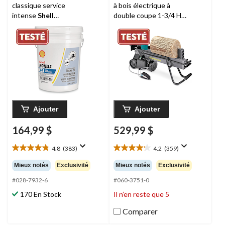
classique service
à bois électrique à
intense
Shell
double coupe 1-3/4 HP
Rotella
T4 Triple
avec pédale 65558P-6,
Protection, 15W-40,
6 tonnes
18,9 L
Ajouter
Ajouter
164,99 $
529,99 $
4.8
(383)
4.2
(359)
4.8
4.2
étoile(s)
étoile(s)
Mieux notés
Exclusivité
Mieux notés
Exclusivité
sur
sur
5.
5.
#028-7932-6
#060-3751-0
383
359
170 En Stock
Il n’en reste que 5
évaluations
évaluations
Comparer