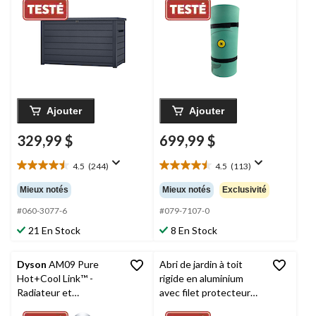
gris, 870 L
personnes
Ajouter
Ajouter
329,99 $
699,99 $
4.5
(244)
4.5
(113)
4.5
4.5
étoile(s)
étoile(s)
Mieux notés
Mieux notés
Exclusivité
sur
sur
5.
5.
#060-3077-6
#079-7107-0
244
113
21 En Stock
8 En Stock
évaluations
évaluations
Dyson
AM09 Pure
Abri de jardin à toit
Hot+Cool Link™ -
rigide en aluminium
Radiateur et
avec filet protecteur
ventilateur oscillant
CANVAS
Skyline,