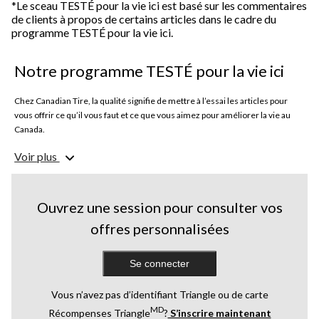
*Le sceau TESTÉ pour la vie ici est basé sur les commentaires
de clients à propos de certains articles dans le cadre du
programme TESTÉ pour la vie ici.
Notre programme TESTÉ pour la vie ici
Chez Canadian Tire, la qualité signifie de mettre à l’essai les articles pour
vous offrir ce qu’il vous faut et ce que vous aimez pour améliorer la vie au
Canada.
Voir plus
Des articles Paderno et outils DeWalt et Mastercraft à l’entretien auto, le
programme TESTÉ pour la vie ici met à l’épreuve des milliers d’articles par
des gens qualifiés qui partagent vos besoins.
Ouvrez une session pour consulter vos
Des gens d’ici testent des articles en situation réelle. De l’examen de la
offres personnalisées
construction au rendement dans diverses conditions, nos testeurs évaluent
chaque aspect afin que ces articles conviennent à la vie ici. Les
commentaires honnêtes sont recueillis pour aider nos concitoyens à
Se connecter
prendre des décisions éclairées sur les articles de leur quotidien.
Vous n’avez pas d’identifiant Triangle ou de carte
Les articles TESTÉ doivent avoir une cote moyenne de 4+ étoiles pour
MD
Récompenses Triangle
?
S’inscrire maintenant
mériter le sceau. Des milliers d’articles sont testés : seuls les meilleurs