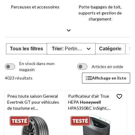
Perceuses et accessoires
Porte-bagages de toit,
supports et gestion de
chargement
Tous les filtres
Trier:
Pertinence
Catégorie
Év
En stock dans mon
Articles en solde
magasin
4023 résultats
Affichage en liste
Pneu toute saison General
Purificateur d'air True
Evertrek GT pour véhicules
HEPA
Honeywell
de tourisme et
HPA5350BC InSight,
multisegments
élimine les allergènes
et les odeurs, noir, très
grande pièce