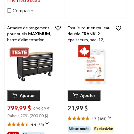
Il n’en reste que 5
évaluations
évaluations
Comparer
Armoire de rangement
Essuie-tout en rouleau
pour outils
MAXIMUM
,
double
FRANK
, 2
barre d'alimentation
épaisseurs, paq. 12,
intégrée USB, 9 tiroirs,
ultra-absorbant
56 po, noir mat
Ajouter
Ajouter
799,99 $
21,99 $
prix
999,99 $
était
Rabais 20% (200.00 $)
4.7
(485)
999,99 $
4.7
4.4
(35)
étoile(s)
4.4
Mieux notés
Exclusivité
sur
étoile(s)