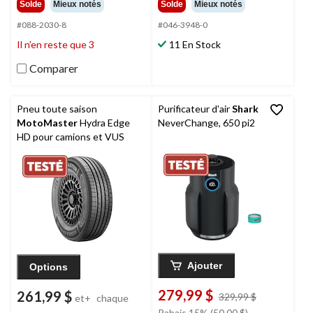
Solde
Mieux notés
Solde
Mieux notés
sur
sur
5.
5.
#088-2030-8
#046-3948-0
127
5332
Il n’en reste que 3
11 En Stock
évaluations
évaluations
Comparer
Pneu toute saison
Purificateur d'air
Shark
MotoMaster
Hydra Edge
NeverChange, 650 pi2
HD pour camions et VUS
Ajouter
Options
279,99 $
261,99 $
prix
329,99 $
et+
chaque
était
Rabais 15% (50.00 $)