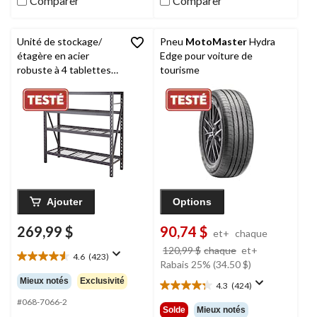
Comparer
Comparer
Unité de stockage/
Pneu
MotoMaster
Hydra
étagère en acier
Edge pour voiture de
robuste à 4 tablettes
tourisme
réglables
MAXIMUM
,
77 x 24 x 72 po
Ajouter
Options
269,99 $
90,74 $
et+
chaque
prix
120,99 $
chaque
et+
4.6
(423)
4.6
était
Rabais 25% (34.50 $)
étoile(s)
à
Mieux notés
Exclusivité
4.3
(424)
sur
4.3
partir
5.
#068-7066-2
étoile(s)
de
Solde
Mieux notés
423