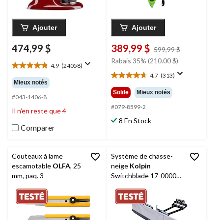
Ajouter
Ajouter
474,99 $
389,99 $
prix
599,99 $
était
Rabais 35% (210.00 $)
4.9
(24058)
599,99 $
4.9
4.7
(313)
étoile(s)
4.7
Mieux notés
sur
étoile(s)
Solde
Mieux notés
5.
#043-1406-8
sur
24058
5.
#079-8599-2
Il n’en reste que 4
évaluations
313
8 En Stock
évaluations
Comparer
Couteaux à lame
Système de chasse-
escamotable
OLFA
, 25
neige
Kolpin
mm, paq. 3
Switchblade 17-0000
pour VTT, 48 à 60 po