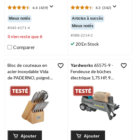
4.4
(439)
4.3
(342)
4.4
4.3
étoile(s)
étoile(s)
Mieux notés
Articles à succès
sur
sur
Mieux notés
5.
5.
#043-6171-4
439
342
#088-2214-2
Il n’en reste que 6
évaluations
évaluations
20 En Stock
Comparer
Bloc de couteaux en
Yardworks
65575-9 -
acier inoxydable Vida
Fendeuse de bûches
de PADERNO, poignée
électrique 1,75 HP, 9
ergonomique, paq. 14
tonnes
Ajouter
Ajouter