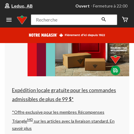
votre
Ouvert
⋅ Fermeture à 22:00
Leduc, AB
magasin
préféré
est
Recherche
Leduc,
AB,
courament
Ouvert,
Fermeture
à
à
22:00
cliquer
pour
changer
Expédition locale gratuite pour les commandes
admissibles de plus de 99 $*
*Offre exclusive pour les membres Récompenses
MD
Triangle
sur les articles avec la livraison standard.
En
savoir plus