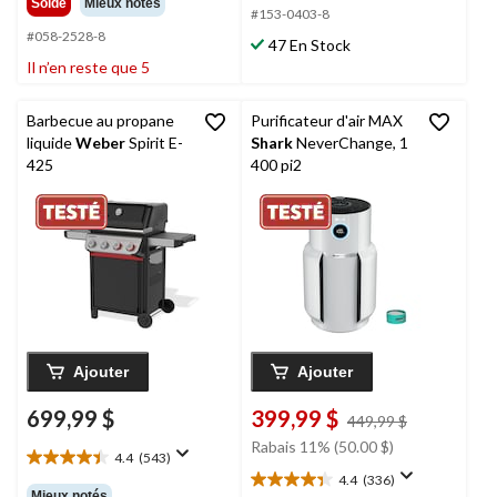
Solde
Mieux notés
5.
#153-0403-8
sur
485
5.
#058-2528-8
47 En Stock
évaluations
35
Il n’en reste que 5
évaluations
Barbecue au propane
Purificateur d'air MAX
liquide
Weber
Spirit E-
Shark
NeverChange, 1
425
400 pi2
Ajouter
Ajouter
699,99 $
399,99 $
prix
449,99 $
était
Rabais 11% (50.00 $)
4.4
(543)
449,99 $
4.4
4.4
(336)
étoile(s)
4.4
Mieux notés