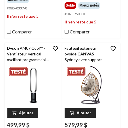
sur
étoile(s)
Solde
Mieux notés
5.
#085-0337-8
sur
543
5.
#043-9603-0
Il n’en reste que 5
évaluations
336
Il n’en reste que 5
évaluations
Comparer
Comparer
Dyson
AM07 Cool™ -
Fauteuil extérieur
Ventilateur vertical
ovoïde
CANVAS
oscillant programmable
Sydney avec support
avec télécommande,
10 vitesses, noir/nickel
Ajouter
Ajouter
499,99 $
579,99 $