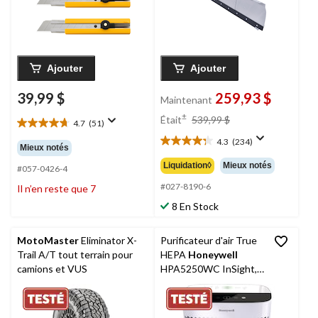
Ajouter
Ajouter
39,99 $
259,93 $
Maintenant
prix
±
Était
539,99 $
4.7
(51)
4.7
était
étoile(s)
4.3
(234)
539,99 $
4.3
Mieux notés
sur
étoile(s)
Liquidation◊
Mieux notés
5.
#057-0426-4
sur
51
5.
#027-8190-6
Il n’en reste que 7
évaluations
234
8 En Stock
évaluations
MotoMaster
Eliminator X-
Purificateur d'air True
Trail A/T tout terrain pour
HEPA
Honeywell
camions et VUS
HPA5250WC InSight,
élimine les allergènes
et les odeurs, noir,
grande à très grande