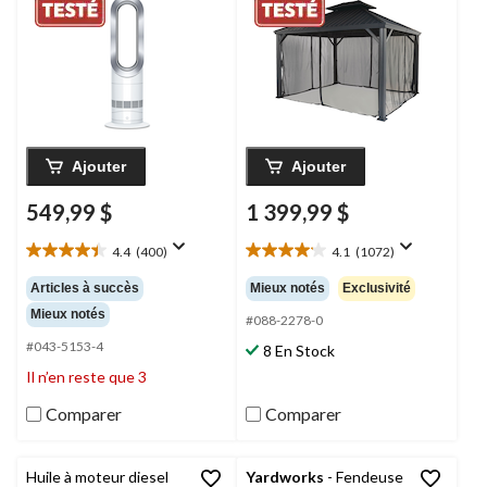
portatif avec
extérieur et patio,
télécommande,
toute saison, noir, 10 x
blanc/argenté
12 pi
Ajouter
Ajouter
549,99 $
1 399,99 $
4.4
(400)
4.1
(1072)
4.4
4.1
étoile(s)
étoile(s)
Articles à succès
Mieux notés
Exclusivité
sur
sur
Mieux notés
5.
5.
#088-2278-0
400
1072
#043-5153-4
8 En Stock
évaluations
évaluations
Il n’en reste que 3
Comparer
Comparer
Huile à moteur diesel
Yardworks
- Fendeuse