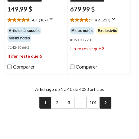
149,99 $
679,99 $
4.7
(107)
4.2
(217)
4.7
4.2
étoile(s)
étoile(s)
Articles à succès
Mieux notés
Exclusivité
sur
sur
Mieux notés
5.
5.
#060-3772-0
107
217
#142-9566-2
Il n’en reste que 3
évaluations
évaluations
Il n’en reste que 6
Comparer
Comparer
Affichage de 1 à 40 de 4023 articles
1
2
3
...
101