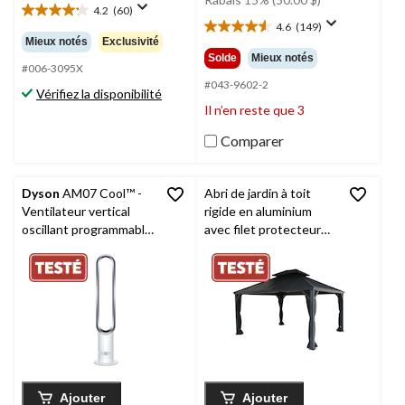
4.2
(60)
329,99 $
4.2
4.6
(149)
4.6
étoile(s)
Mieux notés
Exclusivité
étoile(s)
sur
Solde
Mieux notés
sur
5.
#006-3095X
5.
#043-9602-2
60
Vérifiez la disponibilité
149
évaluations
Il n’en reste que 3
évaluations
Comparer
Dyson
AM07 Cool™ -
Abri de jardin à toit
Ventilateur vertical
rigide en aluminium
oscillant programmable
avec filet protecteur
avec télécommande,
CANVAS
Skyline,
10 vitesses,
extérieur et patio,
blanc/argent
toute saison, noir, 12 x
14 pi
Ajouter
Ajouter