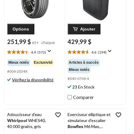
Options
Ajouter
251,99 $
429,99 $
et+
chaque
4.4
(572)
4.6
(194)
4.4
4.6
étoile(s)
étoile(s)
Mieux notés
Exclusivité
Articles à succès
sur
sur
Mieux notés
5.
5.
#004-2034X
572
194
#043-0704-4
Vérifiez la disponibilité
évaluations
évaluations
23 En Stock
Comparer
Adoucisseur d'eau
Exerciseur elliptique et
Whirlpool
WHES40,
simulateur d’escalier
40 000 grains, gris
Bowflex
M6 Max,
abonnement à JRNY®