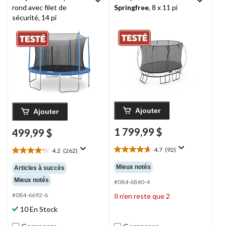
rond avec filet de
Springfree
, 8 x 11 pi
sécurité, 14 pi
Ajouter
Ajouter
1 799,99 $
499,99 $
4.7
(92)
4.2
(262)
4.7
4.2
étoile(s)
étoile(s)
Mieux notés
Articles à succès
sur
sur
Mieux notés
5.
#084-6840-4
5.
92
262
#084-6692-6
Il n’en reste que 2
évaluations
évaluations
10 En Stock