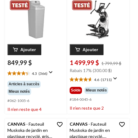
inclus
Ajouter
Ajouter
849,99 $
1 499,99 $
prix
1 799,99 $
était
Rabais 17% (300.00 $)
4.3
(366)
1 799,9
4.3
4.6
(1711)
étoile(s)
4.6
Articles à succès
sur
étoile(s)
Solde
Mieux notés
Mieux notés
5.
sur
366
5.
#184-0045-6
#062-1005-6
évaluations
1711
Il n’en reste que 2
Il n’en reste que 4
évaluations
CANVAS
- Fauteuil
CANVAS
- Fauteuil
Muskoka de jardin en
Muskoka de jardin en
plastique recyclé, gris
plastique recyclé,