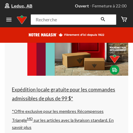
votre
Ouvert
⋅ Fermeture à 22:00
Leduc, AB
magasin
préféré
est
Recherche
Leduc,
AB,
courament
Ouvert,
Fermeture
à
à
22:00
cliquer
pour
changer
Expédition locale gratuite pour les commandes
admissibles de plus de 99 $*
*Offre exclusive pour les membres Récompenses
MD
Triangle
sur les articles avec la livraison standard.
En
savoir plus