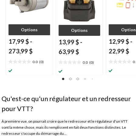
Options
Option
Options
17,99 $
-
12,99 $
-
13,99 $
-
273,99 $
22,99 $
63,99 $
0.0
(0)
0
0.0
(0)
0.0
0.0
0.0
étoile(s)
étoile(s)
étoile(s)
sur
sur
sur
5.
5.
5.
Qu'est-ce qu'un régulateur et un redresseur
pour VTT?
À première vue, on pourrait croire que le redresseur et le régulateur d'un VTT
sont la même chose, mais ils remplissent en fait deux fonctions distinctes. Le
redresseur s'occupe du démarrage du...