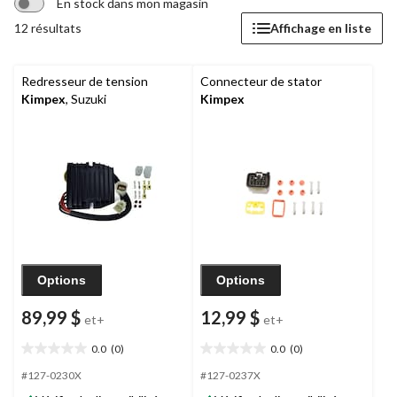
En stock dans mon magasin
12 résultats
Affichage en liste
Redresseur de tension
Connecteur de stator
Kimpex
, Suzuki
Kimpex
Options
Options
89,99 $
12,99 $
et+
et+
0.0
(0)
0.0
(0)
0.0
0.0
étoile(s)
étoile(s)
#127-0230X
#127-0237X
sur
sur