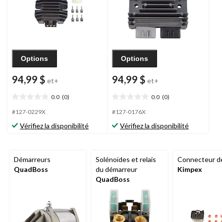
Options
Options
94,99 $
94,99 $
et+
et+
0.0
(0)
0.0
(0)
0.0
0.0
étoile(s)
étoile(s)
#127-0229X
#127-0176X
sur
sur
Vérifiez la disponibilité
Vérifiez la disponibilité
5.
5.
Démarreurs
Solénoïdes et relais
Connecteur de
QuadBoss
du démarreur
Kimpex
QuadBoss