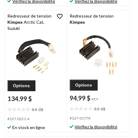
Vérifiez la disponibilité
Vérifiez la disponibilité
5.
5.
Redresseur de tension
Redresseur de tension
Kimpex
Arctic Cat,
Kimpex
Suzuki
Options
Options
94,99 $
134,99 $
et+
0.0
(0)
0.0
(0)
0.0
0.0
étoile(s)
étoile(s)
#127-0177X
#127-0221-4
sur
sur
Vérifiez la disponibilité
En stock en ligne
5.
5.