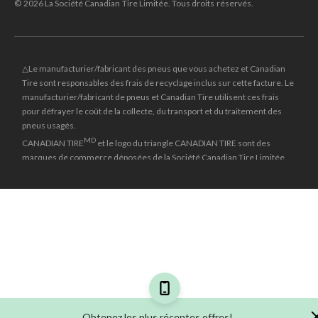
© 2026 La Société Canadian Tire Limitée. Tous droits réservés.
△Le manufacturier/fabricant des pneus que vous achetez et Canadian
Tire sont responsables des frais de recyclage inclus sur cette facture. Le
manufacturier/fabricant de pneus et Canadian Tire utilisent ces frais
pour défrayer le coût de la collecte, du transport et du traitement des
pneus usagés.
MD
CANADIAN TIRE
et le logo du triangle CANADIAN TIRE sont des
marques de commerce déposées de la Société Canadian Tire Limitée.
±
Le prix rayé reflète le dernier prix régulier national auquel cet article a
été vendu.
**Les prix en ligne et les dates d'entrée en vigueur du solde peuvent
différer de ceux en magasin et peuvent varier selon les régions. Les
marchands peuvent vendre à un prix plus bas.
*L’offre de financement « Aucuns frais, aucun intérêt » pendant 24 mois
(à moins d’indication contraire) n'est accordée que sur demande sous
Obtenez les plus récentes offres!
réserve d’une approbation de crédit préalable pour des achats de 150 $