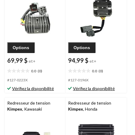
Options
Options
69,99 $
94,99 $
et+
et+
0.0
(0)
0.0
(0)
0.0
0.0
étoile(s)
étoile(s)
#127-0223X
#127-0196X
sur
sur
Vérifiez la disponibilité
Vérifiez la disponibilité
5.
5.
Redresseur de tension
Redresseur de tension
Kimpex
, Kawasaki
Kimpex
, Honda