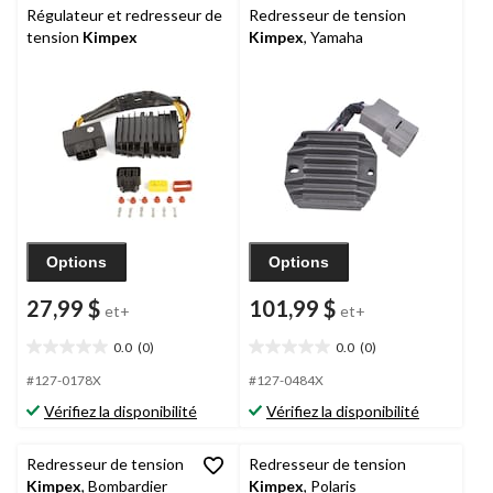
Régulateur et redresseur de
Redresseur de tension
tension
Kimpex
Kimpex
, Yamaha
Options
Options
27,99 $
101,99 $
et+
et+
0.0
(0)
0.0
(0)
0.0
0.0
étoile(s)
étoile(s)
#127-0178X
#127-0484X
sur
sur
Vérifiez la disponibilité
Vérifiez la disponibilité
5.
5.
Redresseur de tension
Redresseur de tension
Kimpex
, Bombardier
Kimpex
, Polaris