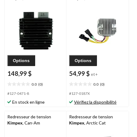
Options
Options
148,99 $
54,99 $
et+
0.0
(0)
0.0
(0)
0.0
0.0
étoile(s)
étoile(s)
#127-0471-8
#127-0187X
sur
sur
En stock en ligne
Vérifiez la disponibilité
5.
5.
Redresseur de tension
Redresseur de tension
Kimpex
, Can-Am
Kimpex
, Arctic Cat