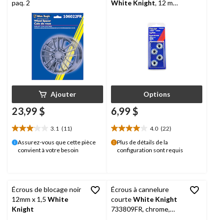
paq. 2
White Knight
, 12 mm
x 1,50
Ajouter
Options
23,99 $
6,99 $
3.1
(11)
4.0
(22)
3.1
4.0
étoile(s)
étoile(s)
Assurez-vous que cette pièce
Plus de détails de la
convient à votre besoin
configuration sont requis
sur
sur
5.
5.
11
22
évaluations
évaluations
Écrous de blocage noir
Écrous à cannelure
12mm x 1,5
White
courte
White Knight
Knight
733809FR, chrome,
paq. 20