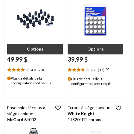
Options
Options
49,99 $
39,99 $
4.0
(20)
3.6
(37)
4.0
3.6
étoile(s)
étoile(s)
Plus de détails de la
Plus de détails de la
configuration sont requis
sur
sur
configuration sont requis
5.
5.
20
37
évaluations
évaluations
Ensemble d’écrous à
Écrous à siège conique
siège conique
White Knight
McGard
64002
118204FR, chrome,
paq. 4