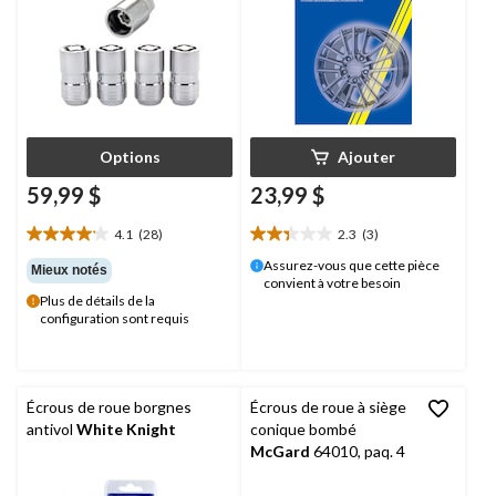
Options
Ajouter
59,99 $
23,99 $
4.1
(28)
2.3
(3)
4.1
2.3
étoile(s)
étoile(s)
Assurez-vous que cette pièce
Mieux notés
convient à votre besoin
sur
sur
Plus de détails de la
5.
5.
configuration sont requis
28
3
évaluations
évaluations
Écrous de roue borgnes
Écrous de roue à siège
antivol
White Knight
conique bombé
McGard
64010, paq. 4