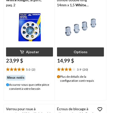
paq. 2
14mm x 1,5
White
Knight
Ajouter
Options
23,99 $
14,99 $
5.0
(2)
3.9
(20)
5.0
3.9
étoile(s)
étoile(s)
Plus de détails de la
Mieux notés
configuration sont requis
sur
sur
Assurez-vous que cette pièce
5.
5.
convient à votre besoin
2
20
évaluations
évaluations
Verrou pour roue à
Écrous de blocage à