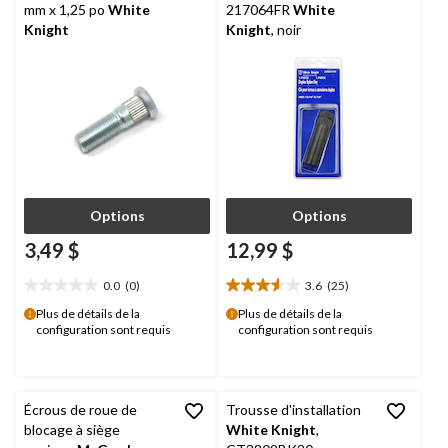
mm x 1,25 po
White
217064FR
White
Knight
Knight
, noir
Options
Options
3,49 $
12,99 $
0.0
(0)
3.6
(25)
0.0
3.6
étoile(s)
étoile(s)
Plus de détails de la
Plus de détails de la
configuration sont requis
configuration sont requis
sur
sur
5.
5.
25
évaluations
Écrous de roue de
Trousse d'installation
blocage à siège
White Knight
,