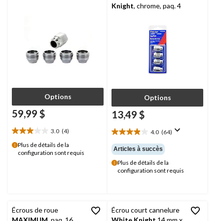
Knight
, chrome, paq. 4
Options
Options
59,99 $
13,49 $
3.0
(4)
4.0
(64)
3.0
4.0
étoile(s)
étoile(s)
Plus de détails de la
Articles à succès
configuration sont requis
sur
sur
5.
Plus de détails de la
5.
configuration sont requis
4
64
évaluations
évaluations
Écrous de roue
Écrou court cannelure
MAXIMUM
, paq. 16
White Knight
14 mm x