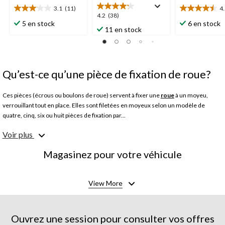
3.1
(11)
4
3.1
4.5
4.2
4.2
(38)
étoile(s)
étoile(s)
5 en stock
6 en stock
étoile(s)
11 en stock
sur
sur
sur
5.
5.
5.
11
2
38
évaluations
évaluations
évaluations
Qu’est-ce qu’une pièce de fixation de roue?
Ces pièces (écrous ou boulons de roue) servent à fixer une
roue
à un moyeu,
verrouillant tout en place. Elles sont filetées en moyeux selon un modèle de
quatre, cinq, six ou huit pièces de fixation par...
Voir plus
Pouvez-vous remplacer des boulons de roue?
Si les boulons de roue deviennent endommagés, il faut peut-être remplacer le
Magasinez pour votre véhicule
moyeu au complet en cas de filetages déformés.
Quel est le coût de remplacement de boulons de roue?
View More
Ce coût variera en fonction de votre véhicule et des dommages.
Comment réparer un goujon de roue brisé?
Vous devrez enlever complètement le goujon de roue brisé et le remplacer par un
Ouvrez une session pour consulter vos offres