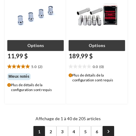
Options
Options
11,99 $
189,99 $
5.0
(2)
0.0
(0)
5.0
0.0
étoile(s)
étoile(s)
Plus de détails de la
Mieux notés
configuration sont requis
sur
sur
Plus de détails de la
5.
5.
configuration sont requis
2
évaluations
Affichage de 1 à 40 de 205 articles
1
2
3
4
5
6