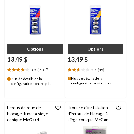
Options
Options
13,49 $
13,49 $
3.8
(93)
2.7
(15)
3.8
2.7
étoile(s)
étoile(s)
Plus de détails de la
Plus de détails de la
configuration sont requis
sur
sur
configuration sont requis
5.
5.
93
15
évaluations
évaluations
Écrous de roue de
Trousse d'installation
blocage Tuner à siège
d'écrous de blocage à
conique
McGard
siège conique
McGard
25257
84557