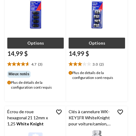
Options
Options
14,99 $
14,99 $
4.7
(3)
3.0
(2)
4.7
3.0
étoile(s)
étoile(s)
Plus de détails de la
Mieux notés
configuration sont requis
sur
sur
Plus de détails de la
5.
5.
configuration sont requis
3
2
évaluations
évaluations
Écrou de roue
Clés à cannelure WK-
hexagonal 21 12mm x
KEY1FR WhiteKnight
1,25
White Knight
pour voiture/camion,
paq. 6