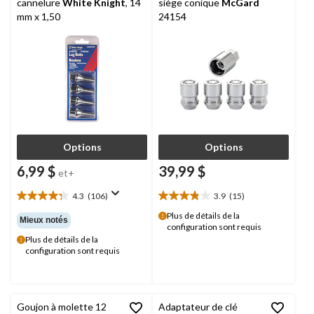
cannelure
White Knight
, 14
siège conique
McGard
mm x 1,50
24154
Options
Options
6,99 $
39,99 $
et+
4.3
(106)
3.9
(15)
4.3
3.9
étoile(s)
étoile(s)
Plus de détails de la
Mieux notés
configuration sont requis
sur
sur
Plus de détails de la
5.
5.
configuration sont requis
106
15
évaluations
évaluations
Goujon à molette 12
Adaptateur de clé