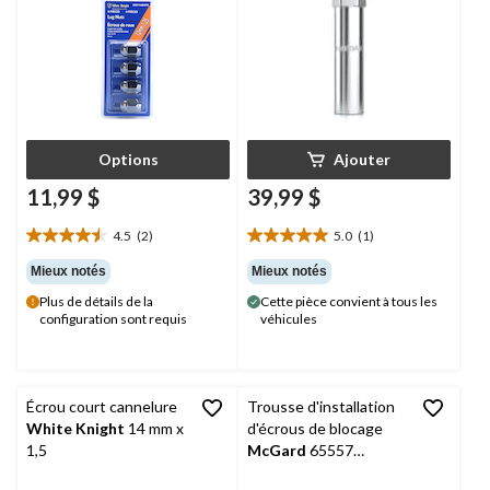
Options
Ajouter
11,99 $
39,99 $
4.5
(2)
5.0
(1)
4.5
5.0
étoile(s)
étoile(s)
Mieux notés
Mieux notés
sur
sur
Plus de détails de la
Cette pièce convient à tous les
5.
5.
configuration sont requis
véhicules
2
1
évaluations
évaluation
Écrou court cannelure
Trousse d'installation
White Knight
14 mm x
d'écrous de blocage
1,5
McGard
65557
SplineDrive