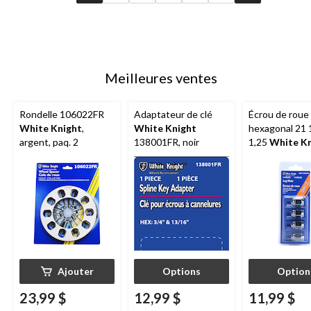
Meilleures ventes
Rondelle 106022FR
Adaptateur de clé
Écrou de roue
White Knight
,
White Knight
hexagonal 21
argent, paq. 2
138001FR, noir
1,25
White Kn
Ajouter
Options
Option
23,99 $
12,99 $
11,99 $