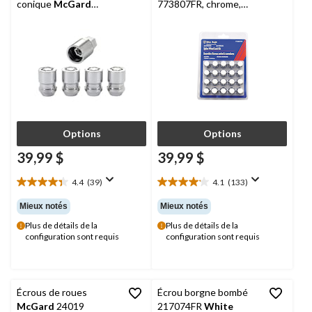
conique
McGard
773807FR, chrome,
24157
paq. 20
Options
Options
39,99 $
39,99 $
4.4
(39)
4.1
(133)
4.4
4.1
étoile(s)
étoile(s)
Mieux notés
Mieux notés
sur
sur
Plus de détails de la
Plus de détails de la
5.
5.
configuration sont requis
configuration sont requis
39
133
évaluations
évaluations
Écrous de roues
Écrou borgne bombé
McGard
24019
217074FR
White