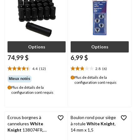
Options
Options
74,99 $
6,99 $
4.4
(12)
2.8
(6)
4.4
2.8
étoile(s)
étoile(s)
Plus de détails de la
Mieux notés
configuration sont requis
sur
sur
Plus de détails de la
5.
5.
configuration sont requis
12
6
évaluations
évaluations
Écrous borgnes à
Boulon rond pour siège
cannelures
White
à rotule
White Knight
,
Knight
138074FR,
14 mm x 1,5
chrome, 4