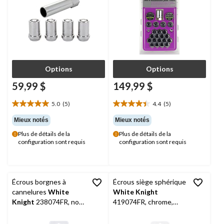
Options
Options
59,99 $
149,99 $
5.0
(5)
4.4
(5)
5.0
4.4
étoile(s)
étoile(s)
Mieux notés
Mieux notés
sur
sur
Plus de détails de la
Plus de détails de la
5.
5.
configuration sont requis
configuration sont requis
5
5
évaluations
évaluations
Écrous borgnes à
Écrous siège sphérique
cannelures
White
White Knight
Knight
238074FR, noir,
419074FR, chrome,
4
paq. 4