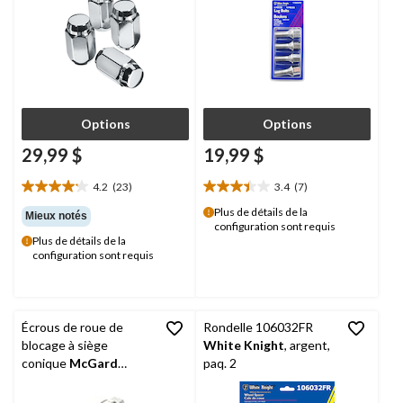
Options
Options
29,99 $
19,99 $
4.2
(23)
3.4
(7)
4.2
3.4
étoile(s)
étoile(s)
Plus de détails de la
Mieux notés
configuration sont requis
sur
sur
Plus de détails de la
5.
5.
configuration sont requis
23
7
évaluations
évaluations
Écrous de roue de
Rondelle 106032FR
blocage à siège
White Knight
, argent,
conique
McGard
paq. 2
24215