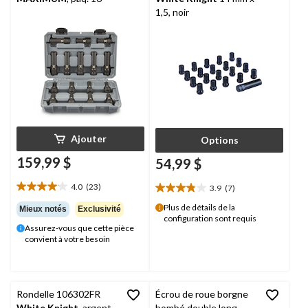
1,5, noir
Ajouter
Options
159,99 $
54,99 $
4.0
(23)
3.9
(7)
4.0
3.9
étoile(s)
étoile(s)
Plus de détails de la
Mieux notés
Exclusivité
sur
configuration sont requis
sur
Assurez-vous que cette pièce
5.
5.
convient à votre besoin
23
7
évaluations
évaluations
Rondelle 106302FR
Écrou de roue borgne
White Knight
, argent,
bombé double long