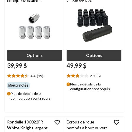
conique
McGard
CT3809BK20
24137
Options
Options
39,99 $
49,99 $
4.4
(15)
2.9
(8)
4.4
2.9
étoile(s)
étoile(s)
Plus de détails de la
Mieux notés
configuration sont requis
sur
sur
Plus de détails de la
5.
5.
configuration sont requis
15
8
évaluations
évaluations
Rondelle 106022FR
Écrous de roue
White Knight
, argent,
bombés à bout ouvert