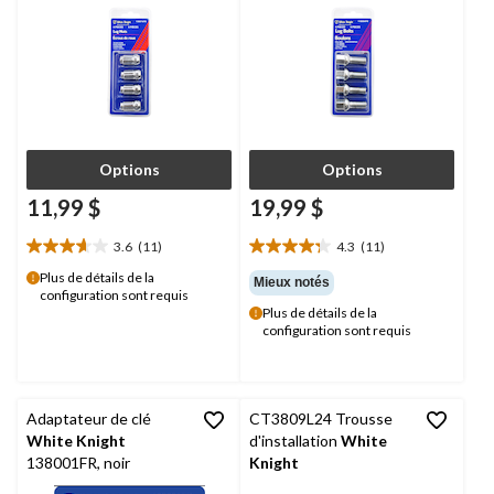
Options
Options
11,99 $
19,99 $
3.6
(11)
4.3
(11)
3.6
4.3
étoile(s)
étoile(s)
Plus de détails de la
Mieux notés
configuration sont requis
sur
sur
Plus de détails de la
5.
5.
configuration sont requis
11
11
évaluations
évaluations
Adaptateur de clé
CT3809L24 Trousse
White Knight
d'installation
White
138001FR, noir
Knight