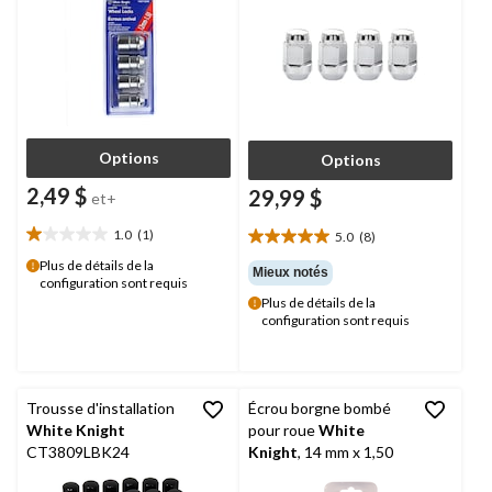
Options
Options
2,49 $
29,99 $
et+
1.0
(1)
5.0
(8)
1.0
5.0
étoile(s)
étoile(s)
Plus de détails de la
Mieux notés
configuration sont requis
sur
sur
Plus de détails de la
5.
5.
configuration sont requis
1
8
évaluation
évaluations
Trousse d'installation
Écrou borgne bombé
White Knight
pour roue
White
CT3809LBK24
Knight
, 14 mm x 1,50