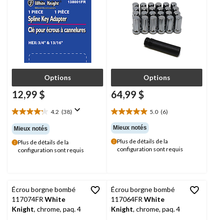
Options
Options
12,99 $
64,99 $
4.2
(38)
5.0
(6)
4.2
5.0
étoile(s)
étoile(s)
Mieux notés
Mieux notés
sur
sur
Plus de détails de la
Plus de détails de la
5.
5.
configuration sont requis
configuration sont requis
38
6
évaluations
évaluations
Écrou borgne bombé
Écrou borgne bombé
117074FR
White
117064FR
White
Knight
, chrome, paq. 4
Knight
, chrome, paq. 4