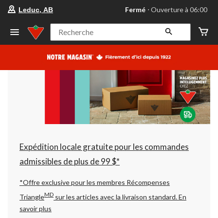
votre
Fermé
⋅ Ouverture à 06:00
Leduc, AB
magasin
préféré
est
Recherche
Leduc,
AB,
courament
Fermé,
Ouverture
à
à
06:00
cliquer
pour
changer
Expédition locale gratuite pour les commandes
admissibles de plus de 99 $*
*Offre exclusive pour les membres Récompenses
MD
Triangle
sur les articles avec la livraison standard.
En
savoir plus