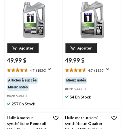
économie de
économie de
carburant, 4,73 L
carburant, 4,73 L
Ajouter
Ajouter
49,99 $
49,99 $
4.7
(1850)
4.7
(1850)
4.7
4.7
étoile(s)
étoile(s)
Articles à succès
Mieux notés
sur
sur
Mieux notés
5.
5.
#028-9447-0
1850
1850
#028-9453-4
54 En Stock
évaluations
évaluations
257 En Stock
Huile à moteur
Huile moteur semi-
synthétique
Pennzoil
synthétique
Quaker