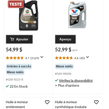
Ajouter
Aperçu
54,99 $
52,99 $
et+
4.7
(2125)
4.8
(45)
4.7
4.8
étoile(s)
étoile(s)
Articles à succès
Mieux notés
sur
sur
Mieux notés
5.
5.
#028-9800X
2125
45
#028-9225-8
Vérifiez la disponibilité
évaluations
évaluations
+ Plus d'options
22 En Stock
Huile à moteur
Huile à moteur
entièrement
synthétique évoluée