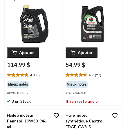
Marine, 4 L
5 L
Ajouter
Ajouter
114,99 $
54,99 $
4.8
(8)
4.9
(27)
4.8
4.9
étoile(s)
étoile(s)
Mieux notés
Mieux notés
sur
sur
#028-1883-8
#028-9469-8
5.
5.
8
27
8 En Stock
Il n’en reste que 5
évaluations
évaluations
Huile à moteur
Huile moteur
Pennzoil
10W30, 946
synthétique
Castrol
mL
EDGE, 0W8, 5 L