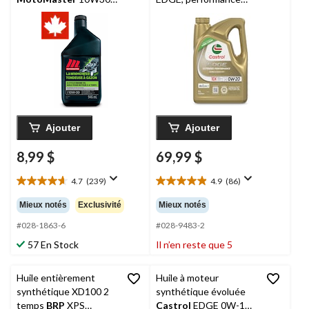
946 mL
prolongée, 0W-20, 5 L
Ajouter
Ajouter
8,99 $
69,99 $
4.7
(239)
4.9
(86)
4.7
4.9
étoile(s)
étoile(s)
Mieux notés
Exclusivité
Mieux notés
sur
sur
5.
5.
#028-1863-6
#028-9483-2
239
86
57 En Stock
Il n’en reste que 5
évaluations
évaluations
Huile entièrement
Huile à moteur
synthétique XD100 2
synthétique évoluée
temps
BRP
XPS
Castrol
EDGE 0W-16,