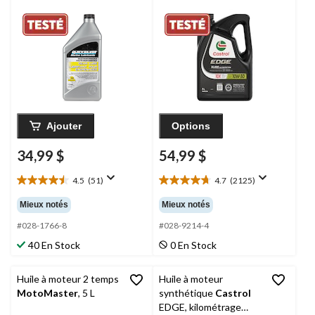
moteur de bateau
30, 5 L
SAE 90, 1 L
Ajouter
Options
34,99 $
54,99 $
4.5
(51)
4.7
(2125)
4.5
4.7
étoile(s)
étoile(s)
Mieux notés
Mieux notés
sur
sur
5.
5.
#028-1766-8
#028-9214-4
51
2125
40 En Stock
0 En Stock
évaluations
évaluations
Huile à moteur 2 temps
Huile à moteur
MotoMaster
, 5 L
synthétique
Castrol
EDGE, kilométrage