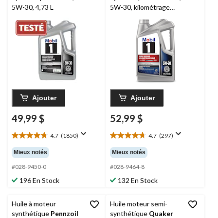
5W-30, 4,73 L
5W-30, kilométrage
élevé, 4,73 L
Ajouter
Ajouter
49,99 $
52,99 $
4.7
(1850)
4.7
(297)
4.7
4.7
étoile(s)
étoile(s)
Mieux notés
Mieux notés
sur
sur
5.
5.
#028-9450-0
#028-9464-8
1850
297
196 En Stock
132 En Stock
évaluations
évaluations
Huile à moteur
Huile moteur semi-
synthétique
Pennzoil
synthétique
Quaker