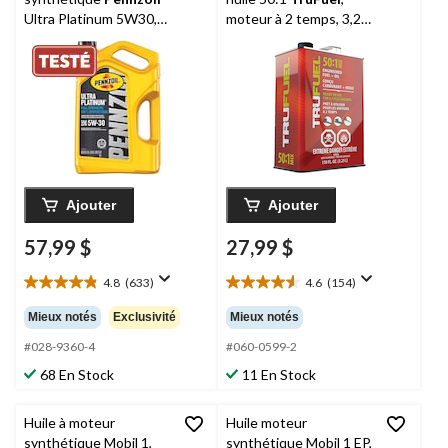
Ultra Platinum 5W30,
moteur à 2 temps, 3,25
5 L
L
Ajouter
Ajouter
57,99 $
27,99 $
4.8
(633)
4.6
(154)
4.8
4.6
étoile(s)
étoile(s)
Mieux notés
Exclusivité
Mieux notés
sur
sur
5.
5.
#028-9360-4
#060-0599-2
633
154
68 En Stock
11 En Stock
évaluations
évaluations
Huile à moteur
Huile moteur
synthétique Mobil 1,
synthétique Mobil 1 EP,