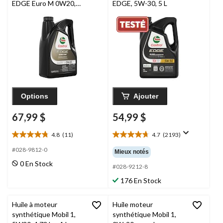
EDGE Euro M 0W20,
EDGE, 5W-30, 5 L
4,73 L
Options
Ajouter
67,99 $
54,99 $
4.8
(11)
4.7
(2193)
4.8
4.7
étoile(s)
étoile(s)
#028-9812-0
Mieux notés
sur
sur
0 En Stock
5.
5.
#028-9212-8
11
2193
176 En Stock
évaluations
évaluations
Huile à moteur
Huile moteur
synthétique Mobil 1,
synthétique Mobil 1,