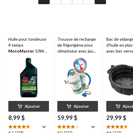
Huile pour tondeuse
Trousse de recharge
Bac de vidang
4 temps
de frigorigène pour
d'huile en pla
MotoMaster
10W30
climatiseur avec jauge
avec bec verse
, 946 mL
RED TEK
12a, 6 oz
Ajouter
Ajouter
Ajou
8,99 $
59,99 $
29,99 $
4.7
4.0
4.6
4.7
(239)
4.0
(377)
4.6
(213)