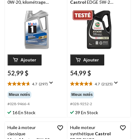
0W-20, kilométrage
Castrol
EDGE 5W-20,
élevé, 4,73 L
5 L
Ajouter
Ajouter
52,99 $
54,99 $
4.7
(297)
4.7
(2125)
4.7
4.7
étoile(s)
étoile(s)
Mieux notés
Mieux notés
sur
sur
5.
5.
#028-9466-4
#028-9252-2
297
2125
16 En Stock
39 En Stock
évaluations
évaluations
Huile à moteur
Huile moteur
classique
synthétique
Castrol