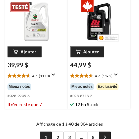
5 L
Ajouter
Ajouter
39,99 $
44,99 $
4.7
(1110)
4.7
(1162)
4.7
4.7
étoile(s)
étoile(s)
Mieux notés
Mieux notés
Exclusivité
sur
sur
5.
5.
#028-9205-6
#028-8718-2
1110
1162
Il n’en reste que 7
12 En Stock
évaluations
évaluations
Affichage de 1 à 40 de 304 articles
1
2
3
...
8