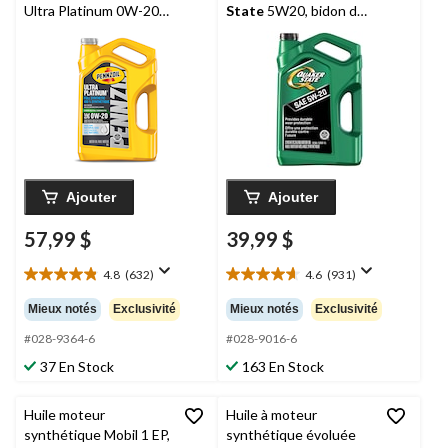
Ultra Platinum 0W-20,
State
5W20, bidon de
5 L
5 L
Ajouter
Ajouter
57,99 $
39,99 $
4.8
(632)
4.6
(931)
4.8
4.6
étoile(s)
étoile(s)
Mieux notés
Exclusivité
Mieux notés
Exclusivité
sur
sur
5.
5.
#028-9364-6
#028-9016-6
632
931
37 En Stock
163 En Stock
évaluations
évaluations
Huile moteur
Huile à moteur
synthétique Mobil 1 EP,
synthétique évoluée