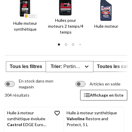
Huiles pour
Huile moteur
moteurs 2 temps/4
Huile moteur
synthétique
temps
Tous les filtres
Trier:
Pertinence
Toutes les caté
En stock dans mon
Articles en solde
magasin
304 résultats
Affichage en liste
Huile à moteur
Huile à moteur synthétique
synthétique évoluée
Valvoline
Restore and
Castrol
EDGE Euro
Protect, 5 L
A3/B4 5W-40, 5 L