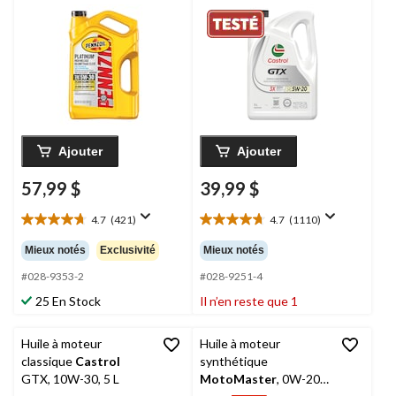
élevé, 5W-30, 5 L
5 L
Ajouter
Ajouter
57,99 $
39,99 $
4.7
(421)
4.7
(1110)
4.7
4.7
étoile(s)
étoile(s)
Mieux notés
Exclusivité
Mieux notés
sur
sur
5.
5.
#028-9353-2
#028-9251-4
421
1110
25 En Stock
Il n’en reste que 1
évaluations
évaluations
Huile à moteur
Huile à moteur
classique
Castrol
synthétique
GTX, 10W-30, 5 L
MotoMaster
, 0W-20,