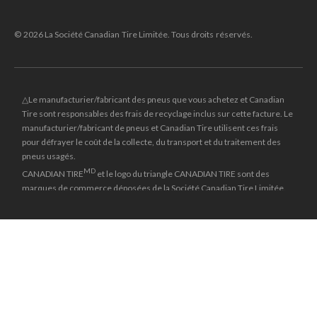
© 2026 La Société Canadian Tire Limitée. Tous droits réservés.
△Le manufacturier/fabricant des pneus que vous achetez et Canadian
Tire sont responsables des frais de recyclage inclus sur cette facture. Le
manufacturier/fabricant de pneus et Canadian Tire utilisent ces frais
pour défrayer le coût de la collecte, du transport et du traitement des
pneus usagés.
MD
CANADIAN TIRE
et le logo du triangle CANADIAN TIRE sont des
marques de commerce déposées de la Société Canadian Tire Limitée.
±
Le prix rayé reflète le dernier prix régulier national auquel cet article a
été vendu.
**Les prix en ligne et les dates d'entrée en vigueur du solde peuvent
différer de ceux en magasin et peuvent varier selon les régions. Les
marchands peuvent vendre à un prix plus bas.