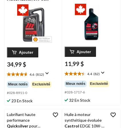
5 L
Ajouter
Ajouter
11,99 $
34,99 $
4.4
(82)
4.6
(812)
4.4
4.6
étoile(s)
étoile(s)
Mieux notés
Exclusivité
Mieux notés
Exclusivité
sur
sur
5.
#028-1717-6
5.
#028-8911-0
82
812
32 En Stock
23 En Stock
évaluations
évaluations
Lubrifiant haute
Huile à moteur
performance
synthétique évoluée
Quicksilver
pour
Castrol
EDGE 10W-