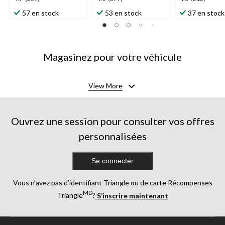
étoile(s)
étoile(s)
étoile(s)
57 en stock
53 en stock
37 en stock
sur
sur
sur
5.
5.
5.
239
377
213
évaluations
évaluations
évaluations
Magasinez pour votre véhicule
View More
Ouvrez une session pour consulter vos offres
personnalisées
Se connecter
Vous n’avez pas d’identifiant Triangle ou de carte Récompenses
MD
Triangle
?
S’inscrire maintenant