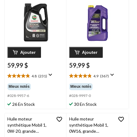
élevé, 5W-20, 5 L
Royal Purple, 5W-30,
4,73 L
Ajouter
Ajouter
59,99 $
59,99 $
4.8
(231)
4.9
(367)
4.8
4.9
étoile(s)
étoile(s)
Mieux notés
Mieux notés
sur
sur
5.
5.
#028-9957-6
#028-9997-0
231
367
26 En Stock
30 En Stock
évaluations
évaluations
Huile moteur
Huile moteur
synthétique Mobil 1,
synthétique Mobil 1,
0W-20, grande
0W16, grande