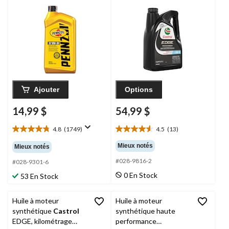
Ajouter
Options
14,99 $
54,99 $
4.8
(1749)
4.5
(13)
4.8
4.5
étoile(s)
étoile(s)
Mieux notés
Mieux notés
sur
sur
#028-9816-2
5.
5.
#028-9301-6
1749
13
0 En Stock
53 En Stock
évaluations
évaluations
Huile à moteur
Huile à moteur
synthétique
Castrol
synthétique haute
EDGE, kilométrage
performance