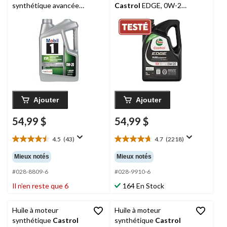
synthétique avancée
Castrol
EDGE, 0W-20,
Mobil
1 ESP x2, 0W20,
5 L
4,73 L
Ajouter
Ajouter
54,99 $
54,99 $
4.5
(43)
4.7
(2218)
4.5
4.7
étoile(s)
étoile(s)
Mieux notés
Mieux notés
sur
sur
5.
5.
#028-8809-6
#028-9910-6
43
2218
Il n’en reste que 6
164 En Stock
évaluations
évaluations
Huile à moteur
Huile à moteur
synthétique
Castrol
synthétique
Castrol