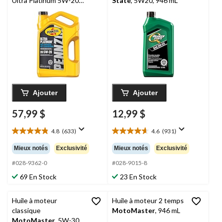
Ultra Platinum 5W-20,
State
, 5W20, 946 mL
5 L
Ajouter
Ajouter
57,99 $
12,99 $
4.8
(633)
4.6
(931)
4.8
4.6
étoile(s)
étoile(s)
Mieux notés
Exclusivité
Mieux notés
Exclusivité
sur
sur
5.
5.
#028-9362-0
#028-9015-8
633
931
69 En Stock
23 En Stock
évaluations
évaluations
Huile à moteur
Huile à moteur 2 temps
classique
MotoMaster
, 946 mL
MotoMaster
, 5W-30,