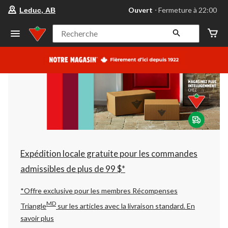
votre
Ouvert
⋅ Fermeture à 22:00
Leduc, AB
magasin
préféré
est
Recherche
Leduc,
AB,
courament
Ouvert,
Fermeture
à
à
22:00
cliquer
pour
changer
Expédition locale gratuite pour les commandes
admissibles de plus de 99 $*
*Offre exclusive pour les membres Récompenses
MD
Triangle
sur les articles avec la livraison standard.
En
savoir plus