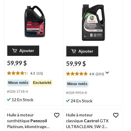
élevé, 0W-20, 5 L
Ajouter
Ajouter
59,99 $
59,99 $
4.3
(11)
4.8
(231)
4.3
4.8
étoile(s)
étoile(s)
Mieux notés
Exclusivité
Mieux notés
sur
sur
#028-1718-4
5.
5.
#028-9956-8
11
231
12 En Stock
24 En Stock
évaluations
évaluations
Huile à moteur
Huile à moteur
synthétique
Pennzoil
classique
Castrol
GTX
Platinum, kilométrage
ULTRACLEAN, 5W-20,