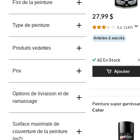
Fini de la peinture
27,99 $
Type de peinture
3.2
(147)
3.2
étoile(s)
Articles à succès
sur
5.
Produits vedettes
147
évaluations
62 En Stock
#
Prix
Ajouter
Options de livraison et de
ramassage
Peinture super garniss
Color
Surface maximale de
couverture de la peinture
(m2)