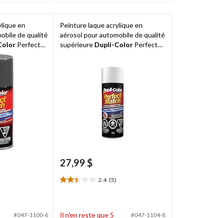
ylique en
Peinture laque acrylique en
obile de qualité
aérosol pour automobile de qualité
Color
Perfect
supérieure
Dupli-Color
Perfect
, 227 g
Match, blanc glacier, 227 g
27,99 $
2.4
(5)
2.4
étoile(s)
sur
5.
Il n’en reste que 5
#047-1100-6
#047-1104-8