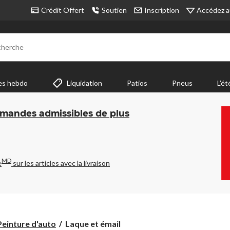
Accédez a
Crédit Offert
Soutien
Inscription
cherche
es hebdo
Liquidation
Patios
Pneus
L’ét
mmandes admissibles de plus
MD
e
sur les articles avec la livraison
Laque
Peinture d'auto
Laque et émail