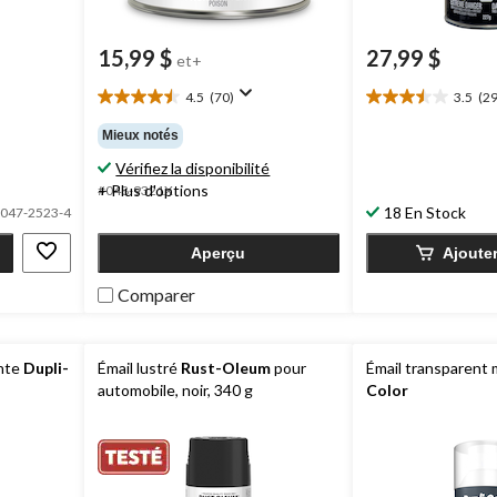
15,99 $
27,99 $
et+
4.5
(70)
3.5
(29
4.5
3.5
étoile(s)
étoile(s)
Mieux notés
sur
sur
Vérifiez la disponibilité
5.
5.
70
29
+ Plus d'options
#048-9321X
évaluations
évaluations
18 En Stock
047-2523-4
Aperçu
Ajoute
Comparer
ante
Dupli-
Émail lustré
Rust-Oleum
pour
Émail transparent
automobile, noir, 340 g
Color