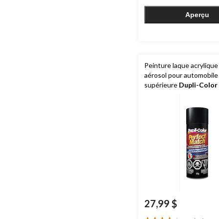
87
évaluations
Aperçu
Peinture laque acrylique
aérosol pour automobile 
supérieure
Dupli-Color
Match, noir métallique (
8767), 227 g
27,99 $