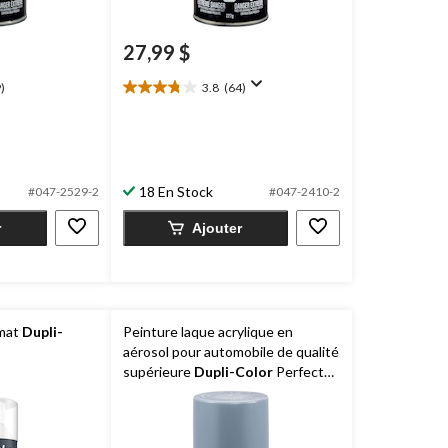
27,99 $
)
3.8
(64)
3.8
étoile(s)
sur
5.
64
évaluations
18 En Stock
#047-2529-2
#047-2410-2
r
Ajouter
 mat
Dupli-
Peinture laque acrylique en
aérosol pour automobile de qualité
supérieure
Dupli-Color
Perfect
Match, mastic-apprêt gris, 227 g