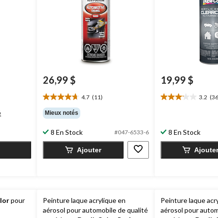
26,99 $
19,99 $
4.7
(11)
3.2
(36
4.7
3.2
étoile(s)
étoile(s)
é
Mieux notés
sur
sur
5.
5.
8 En Stock
8 En Stock
#047-6533-6
11
36
évaluations
évaluations
Ajouter
Ajoute
lor
pour
Peinture laque acrylique en
Peinture laque acr
aérosol pour automobile de qualité
aérosol pour autom