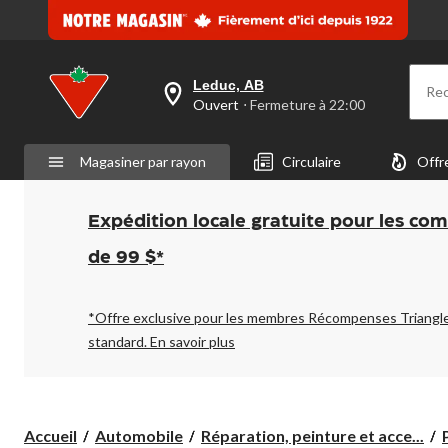
Leduc, AB
Re
votre
Ouvert
⋅ Fermeture à 22:00
magasin
préféré
est
Magasiner par rayon
Circulaire
Offr
Leduc,
AB,
courament
Ouvert,
Expédition locale gratuite pour les co
Fermeture
à
de 99 $*
à
22:00
cliquer
pour
*Offre exclusive pour les membres Récompenses Triangl
changer
standard.
En savoir plus
Accueil
Automobile
Réparation, peinture et acce...