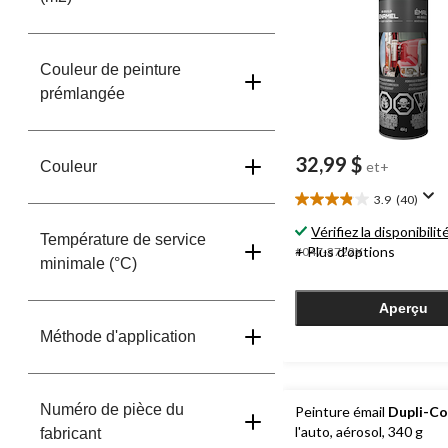
Couleur de peinture
prémlangée
32,99 $
Couleur
et+
3.9
(40)
3.9
étoile(s)
Vérifiez la disponibilit
Température de service
sur
+ Plus d'options
#047-3722X
minimale (°C)
5.
40
évaluations
Aperçu
Méthode d'application
Numéro de pièce du
Peinture émail
Dupli-Co
l'auto, aérosol, 340 g
fabricant