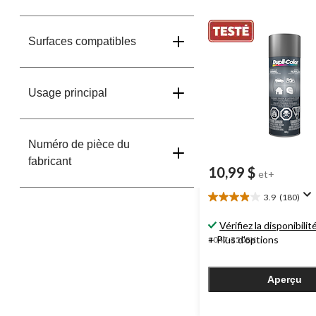
Surfaces compatibles
Usage principal
Numéro de pièce du
fabricant
10,99 $
et+
3.9
(180)
3.9
étoile(s)
Vérifiez la disponibilit
sur
+ Plus d'options
#047-3508X
5.
180
évaluations
Aperçu