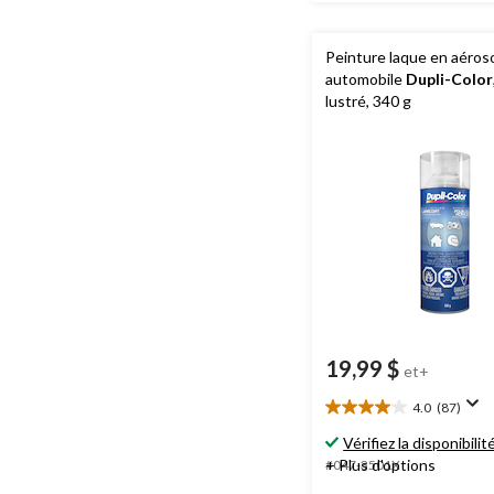
Peinture laque en aéros
automobile
Dupli-Color
lustré, 340 g
19,99 $
et+
4.0
(87)
4.0
étoile(s)
Vérifiez la disponibilit
sur
+ Plus d'options
#047-3501X
5.