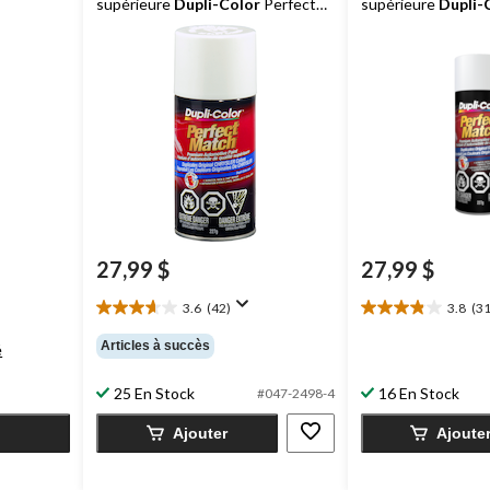
supérieure
Dupli-Color
Perfect
supérieure
Dupli-
Match, blanc vif, 227 g
Match, blanc olym
8624), 227 g
27,99 $
27,99 $
3.6
(42)
3.8
(31
3.6
3.8
étoile(s)
étoile(s)
Articles à succès
é
sur
sur
5.
5.
25 En Stock
16 En Stock
#047-2498-4
42
31
évaluations
évaluations
Ajouter
Ajoute