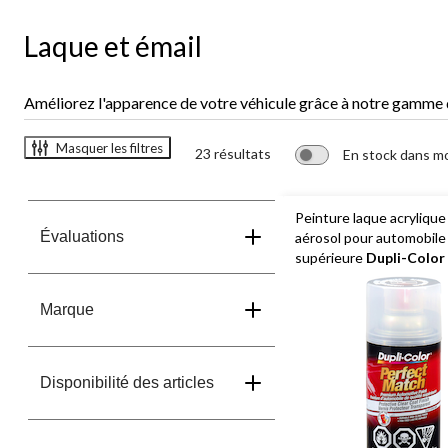
Laque et émail
Améliorez l'apparence de votre véhicule grâce à notre gamme de
Masquer les filtres
23 résultats
En stock dans m
Peinture laque acrylique
Évaluations
aérosol pour automobile 
supérieure
Dupli-Color
Match, couche de finitio
transparente, 227 g
Marque
Disponibilité des articles