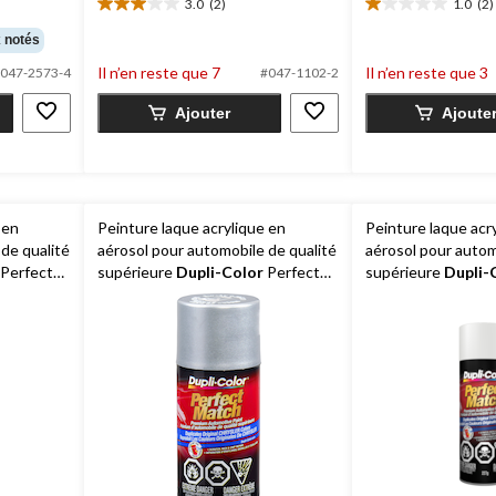
3.0
(2)
1.0
(2)
3.0
1.0
étoile(s)
étoile(s)
 notés
sur
sur
Il n’en reste que 7
Il n’en reste que 3
047-2573-4
#047-1102-2
5.
5.
2
2
Ajouter
Ajoute
évaluations
évaluations
 en
Peinture laque acrylique en
Peinture laque acr
de qualité
aérosol pour automobile de qualité
aérosol pour autom
Perfect
supérieure
Dupli-Color
Perfect
supérieure
Dupli-
Match, argent vif métallisé, 227 g
Match, blanc perlé,