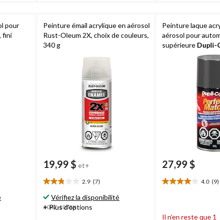
ol pour
Peinture émail acrylique en aérosol
Peinture laque acr
, fini
Rust-Oleum 2X, choix de couleurs,
aérosol pour autom
340 g
supérieure
Dupli-
Match, gris minéral
19,99 $
27,99 $
et+
2.9
(7)
4.0
(9)
2.9
4.0
étoile(s)
étoile(s)
é
Vérifiez la disponibilité
sur
sur
+ Plus d'options
#047-1058X
5.
5.
Il n’en reste que 1