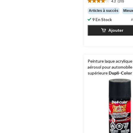
4.2
(20)
4.2
étoile(s)
Articles à succès
Mieux
sur
9 En Stock
#
5.
20
Ajouter
évaluations
Peinture laque acrylique
aérosol pour automobile 
supérieure
Dupli-Color
Match, noir mat, 227 g