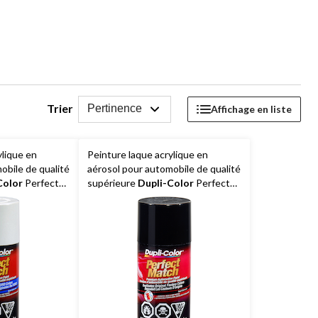
Trier
Pertinence
Affichage en liste
ylique en
Peinture laque acrylique en
obile de qualité
aérosol pour automobile de qualité
Color
Perfect
supérieure
Dupli-Color
Perfect
d, 227 g
Match, noir, 227 g