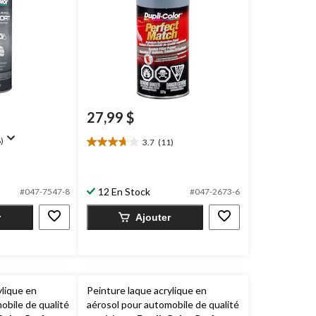
27,99 $
)
3.7
(11)
3.7
étoile(s)
sur
5.
12 En Stock
#047-7547-8
#047-2673-6
11
évaluations
r
Ajouter
ylique en
Peinture laque acrylique en
obile de qualité
aérosol pour automobile de qualité