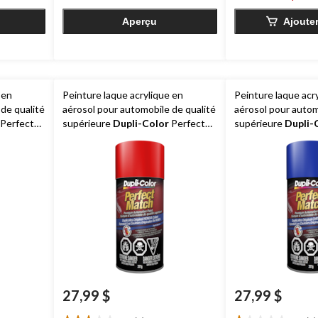
7
9
évaluations
évaluations
Aperçu
Ajoute
 en
Peinture laque acrylique en
Peinture laque acr
de qualité
aérosol pour automobile de qualité
aérosol pour autom
Perfect
supérieure
Dupli-Color
Perfect
supérieure
Dupli-
14, WA
Match, rouge rallye, 227 g
Match, bleu eau, 2
27,99 $
27,99 $