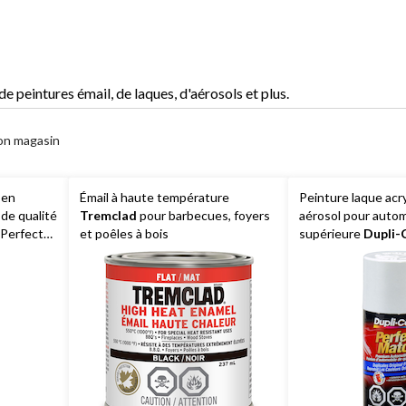
et
émail
 peintures émail, de laques, d'aérosols et plus.
on magasin
 en
Émail à haute température
Peinture laque acr
de qualité
Tremclad
pour barbecues, foyers
aérosol pour autom
Perfect
et poêles à bois
supérieure
Dupli-
n
Match, blanc Oxfor