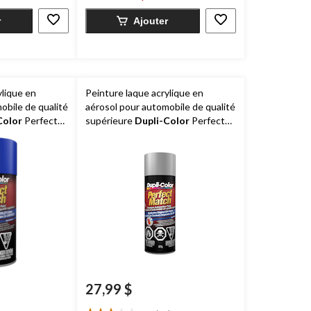
5
évaluations
r
Ajouter
ylique en
Peinture laque acrylique en
obile de qualité
aérosol pour automobile de qualité
Color
Perfect
supérieure
Dupli-Color
Perfect
27 g
Match, argent cran d'arrêt, 227 g
27,99 $