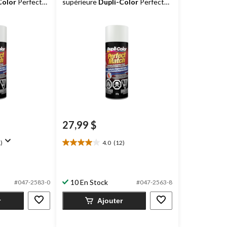
Color
Perfect
supérieure
Dupli-Color
Perfect
pique (50, WA
Match, blanc polaire/arctique, 227
g
27,99 $
)
4.0
(12)
4.0
étoile(s)
sur
5.
10 En Stock
#047-2583-0
#047-2563-8
12
évaluations
r
Ajouter