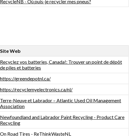
RecycleNB - Où puis-je recycler mes pneus?
Site Web
Recyclez vos batteries, Canada!: Trouver un point de dépôt
de piles et batteries
https://greendepotnl.ca/
https://recyclemyelectronics.ca/nl/
Terre-Neuve et Labrador – Atlantic Used Oil Management
Association
Newfoundland and Labrador Paint Recycling - Product Care
Recycling
On Road Tires - ReThinkWasteNL