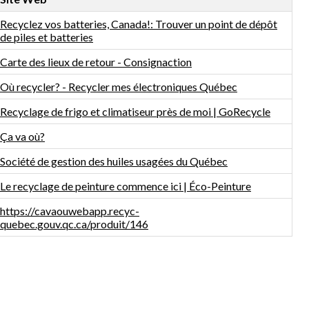
Recyclez vos batteries, Canada!: Trouver un point de dépôt
de piles et batteries
Carte des lieux de retour - Consignaction
Où recycler? - Recycler mes électroniques Québec
Recyclage de frigo et climatiseur près de moi | GoRecycle
Ça va où?
Société de gestion des huiles usagées du Québec
Le recyclage de peinture commence ici | Éco-Peinture
https://cavaouwebapp.recyc-
quebec.gouv.qc.ca/produit/146