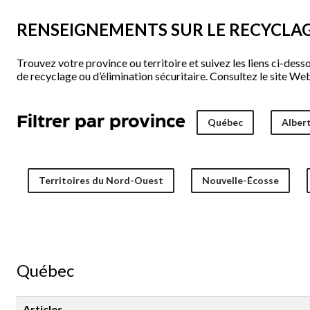
sur
le
RENSEIGNEMENTS SUR LE RECYCLAG
recyclage
pour
chaque
Trouvez votre province ou territoire et suivez les liens ci-dess
province
de recyclage ou d’élimination sécuritaire. Consultez le site W
Filtrer par province
Québec
Alber
Territoires du Nord-Ouest
Nouvelle-Écosse
Québec
Articles