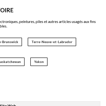
TOIRE
troniques, peintures, piles et autres articles usagés aux fins
bles.
-Brunswick
Terre-Neuve-et-Labrador
askatchewan
Yukon
Site Web