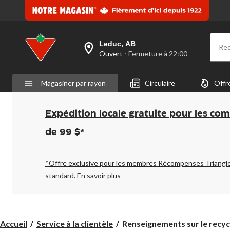
Leduc, AB
Re
votre
Ouvert
⋅ Fermeture à 22:00
magasin
préféré
est
Magasiner par rayon
Circulaire
Offr
Leduc,
AB,
courament
Ouvert,
Expédition locale gratuite pour les co
Fermeture
à
de 99 $*
à
22:00
cliquer
pour
*Offre exclusive pour les membres Récompenses Triangl
changer
standard.
En savoir plus
Renseignements
Accueil
Service à la clientèle
Renseignements sur le recy