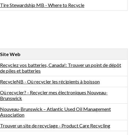
Tire Stewardship MB - Where to Recycle
Site Web
Recyclez vos batteries, Canada!: Trouver un point de dépôt
de piles et batteries
RecycleNB - Où recycler les récipients à boisson
Où recycler? - Recycler mes électroniques Nouveau-
Brunswick
Nouveau-Brunswick – Atlantic Used Oil Management
Association
Trouver un site de recyclage - Product Care Recycling