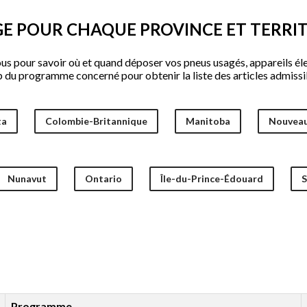
E POUR CHAQUE PROVINCE ET TERRI
ous pour savoir où et quand déposer vos pneus usagés, appareils élec
eb du programme concerné pour obtenir la liste des articles admissi
ta
Colombie-Britannique
Manitoba
Nouveau
Nunavut
Ontario
Île-du-Prince-Édouard
S
Programme