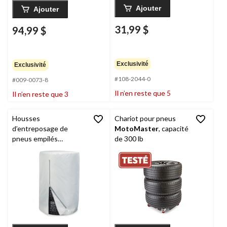
Ajouter
Ajouter
31,99 $
94,99 $
Exclusivité
Exclusivité
#108-2044-0
#009-0073-8
Il n’en reste que 5
Il n’en reste que 3
Housses
Chariot pour pneus
d’entreposage de
MotoMaster
, capacité
pneus empilés
de 300 lb
Certified
, G/TG