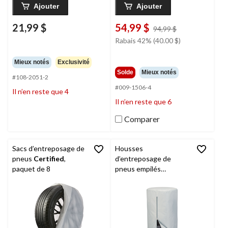
Ajouter
Ajouter
21,99 $
54,99 $
prix
94,99 $
était
Rabais 42% (40.00 $)
94,99 $
Mieux notés
Exclusivité
Solde
Mieux notés
#108-2051-2
#009-1506-4
Il n’en reste que 4
Il n’en reste que 6
Comparer
Sacs d’entreposage de
Housses
pneus
Certified
,
d’entreposage de
paquet de 8
pneus empilés
Certified
, P/M