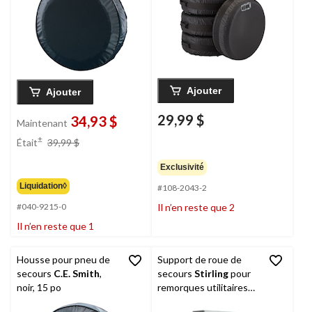
Ajouter
Ajouter
29,99 $
34,93 $
Maintenant
prix
±
Était
39,99 $
était
39,99 $
Exclusivité
Liquidation◊
#108-2043-2
Il n’en reste que 2
#040-9215-0
Il n’en reste que 1
Housse pour pneu de
Support de roue de
secours
C.E. Smith
,
secours
Stirling
pour
noir, 15 po
remorques utilitaires
Stirling à parois rigides