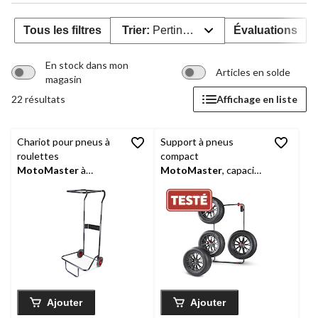
Tous les filtres
Trier:
Pertinence
Évaluations
En stock dans mon
Articles en solde
magasin
22 résultats
Affichage en liste
Chariot pour pneus à
Support à pneus
roulettes
compact
MotoMaster
à
MotoMaster
, capacité
hauteur réglable, 300
de 300 lb
lb
Ajouter
Ajouter