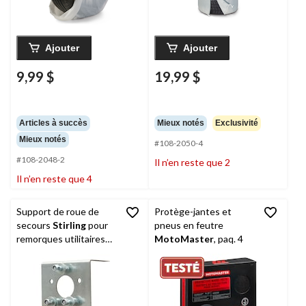
Ajouter
Ajouter
9,99 $
19,99 $
Articles à succès
Mieux notés
Exclusivité
Mieux notés
#108-2050-4
#108-2048-2
Il n’en reste que 2
Il n’en reste que 4
Support de roue de
Protège-jantes et
secours
Stirling
pour
pneus en feutre
remorques utilitaires
MotoMaster
, paq. 4
Stirling à rails latéraux
de 4 x 6 pi