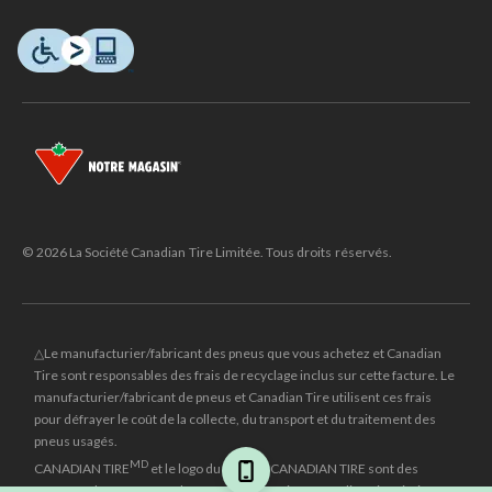
© 2026 La Société Canadian Tire Limitée. Tous droits réservés.
△Le manufacturier/fabricant des pneus que vous achetez et Canadian
Tire sont responsables des frais de recyclage inclus sur cette facture. Le
manufacturier/fabricant de pneus et Canadian Tire utilisent ces frais
pour défrayer le coût de la collecte, du transport et du traitement des
pneus usagés.
MD
CANADIAN TIRE
et le logo du triangle CANADIAN TIRE sont des
marques de commerce déposées de la Société Canadian Tire Limitée.