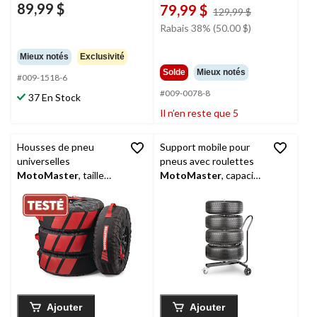
89,99 $
79,99 $
prix
129,99 $
était
Rabais 38% (50.00 $)
129,99 $
Mieux notés
Exclusivité
Solde
Mieux notés
#009-1518-6
#009-0078-8
37 En Stock
Il n’en reste que 5
Housses de pneu
Support mobile pour
universelles
pneus avec roulettes
MotoMaster
, taille
MotoMaster
, capacité
unique, paq. 4
de 220 lb
Ajouter
Ajouter