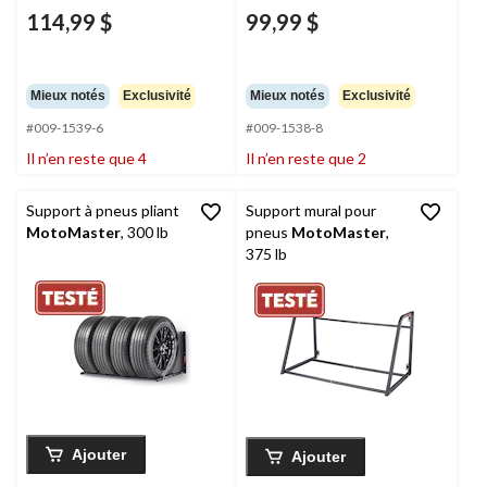
114,99 $
99,99 $
Mieux notés
Exclusivité
Mieux notés
Exclusivité
#009-1539-6
#009-1538-8
Il n’en reste que 4
Il n’en reste que 2
Support à pneus pliant
Support mural pour
MotoMaster
, 300 lb
pneus
MotoMaster
,
375 lb
Ajouter
Ajouter