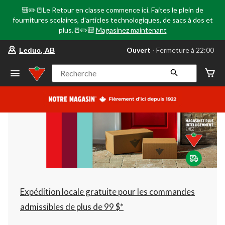
🎒✏️📒Le Retour en classe commence ici. Faites le plein de
fournitures scolaires, d'articles technologiques, de sacs à dos et
plus.📒✏️🎒
Magasinez maintenant
votre
Ouvert
⋅ Fermeture à 22:00
Leduc, AB
magasin
préféré
est
Recherche
Leduc,
AB,
courament
Ouvert,
Fermeture
à
à
22:00
cliquer
pour
changer
Expédition locale gratuite pour les commandes
admissibles de plus de 99 $*