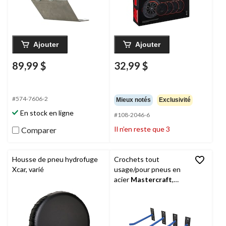
Ajouter
Ajouter
89,99 $
32,99 $
#574-7606-2
Mieux notés
Exclusivité
En stock en ligne
#108-2046-6
Il n’en reste que 3
Comparer
Housse de pneu hydrofuge
Crochets tout
Xcar, varié
usage/pour pneus en
acier
Mastercraft
,
capacité de 30 lb, paq.
4