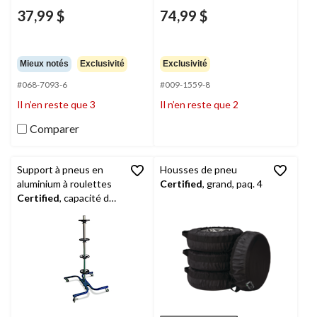
37,99 $
74,99 $
Mieux notés
Exclusivité
Exclusivité
#068-7093-6
#009-1559-8
Il n’en reste que 3
Il n’en reste que 2
Comparer
Support à pneus en
Housses de pneu
aluminium à roulettes
Certified
, grand, paq. 4
Certified
, capacité de
275 lb