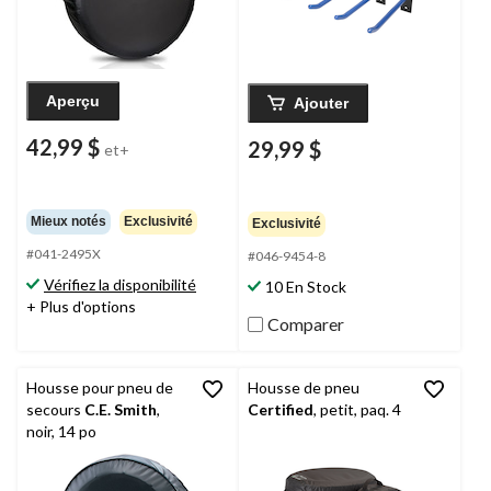
Aperçu
Ajouter
42,99 $
29,99 $
et+
Mieux notés
Exclusivité
Exclusivité
#041-2495X
#046-9454-8
Vérifiez la disponibilité
10 En Stock
+ Plus d'options
Comparer
Housse pour pneu de
Housse de pneu
secours
C.E. Smith
,
Certified
, petit, paq. 4
noir, 14 po