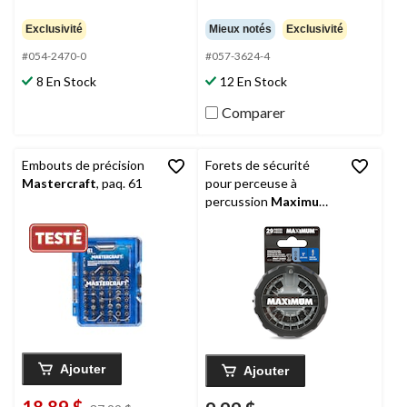
Exclusivité
Mieux notés
Exclusivité
#054-2470-0
#057-3624-4
8 En Stock
12 En Stock
Comparer
Embouts de précision
Forets de sécurité
Mastercraft
, paq. 61
pour perceuse à
percussion
Maximum
avec support
magnétique, 1 po, 29
pièces
Ajouter
Ajouter
18,89 $