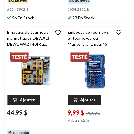
Exclusivité
Mieux notés
#054-3902-8
#054-2391-8
56 En Stock
23 En Stock
Embouts de tournevis
Embouts de tournevis
magnétiques
DEWALT
et tourne-écrou
DEWDWA2T40IR à
Mastercraft
, paq. 45
percussion, variés, paq.
40
Ajouter
Ajouter
44,99 $
9,99 $
prix
25,99 $
était
Rabais 62%
25,99 $
Mieux notés