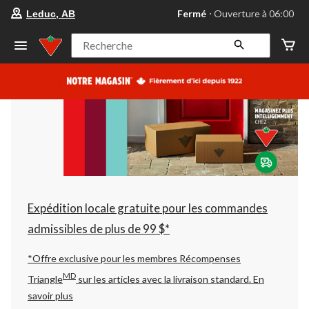
votre
Fermé
⋅ Ouverture à 06:00
Leduc, AB
magasin
préféré
est
Recherche
Leduc,
AB,
courament
Fermé,
Ouverture
à
à
06:00
cliquer
pour
changer
Expédition locale gratuite pour les commandes
admissibles de plus de 99 $*
*Offre exclusive pour les membres Récompenses
MD
Triangle
sur les articles avec la livraison standard.
En
savoir plus