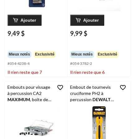
Ajouter
Ajouter
9,49 $
9,99 $
Mieux notés
Exclusivité
Mieux notés
Exclusivité
#054-4238-4
#054-3782-2
Il n’en reste que 7
Il n’en reste que 6
Embouts pour vissage
Embout de tournevis
à percussion CA2
cruciforme PH2 à
MAXIMUM
, boîte de
percussion
DEWALT
Tic-Tac, 1 po, paq. 16
DWA3PH2IR, en acier
haut carbone, pour
métal, 3 1/2 po