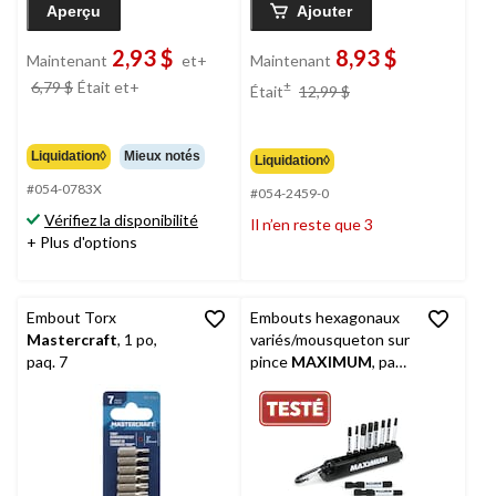
Aperçu
Ajouter
2,93 $
8,93 $
Maintenant
et+
Maintenant
prix
prix
6,79 $
Était
et+
±
Était
12,99 $
était
était
12,99 $
à
partir
Liquidation◊
Mieux notés
Liquidation◊
de
#054-0783X
#054-2459-0
6,79 $
Vérifiez la disponibilité
Il n’en reste que 3
+ Plus d'options
Embout Torx
Embouts hexagonaux
Mastercraft
, 1 po,
variés/mousqueton sur
paq. 7
pince
MAXIMUM
, paq.
10