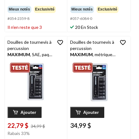
Mieux notés
Exclusivité
Mieux notés
Exclusivité
#054-2359-8
#057-6084-0
Il n’en reste que 3
20 En Stock
Douilles de tournevis à
Douilles de tournevis à
percussion
percussion
MAXIMUM
, SAE, paq.
MAXIMUM
, métriques,
7
paq. 7
Ajouter
Ajouter
22,79 $
34,99 $
prix
34,99 $
était
Rabais 33%
34,99 $