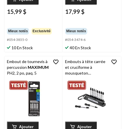
15,99 $
17,99 $
Mieux notés
Exclusivité
Mieux notés
#054-3855-0
#054-3474-6
10 En Stock
40 En Stock
Embout de tournevis à
Embouts à tête carrée
percussion
MAXIMUM
et cruciforme à
PH2, 2 po, paq. 5
mousqueton
MAXIMUM
, paq. 10
Ajouter
Ajouter