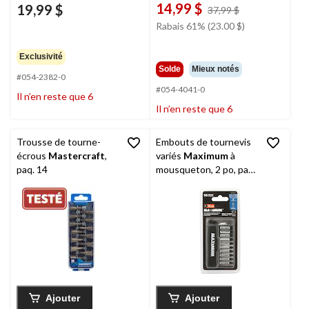
14,99 $
19,99 $
prix
37,99 $
était
Rabais 61% (23.00 $)
37,99 $
Exclusivité
Solde
Mieux notés
#054-2382-0
#054-4041-0
Il n’en reste que 6
Il n’en reste que 6
Trousse de tourne-
Embouts de tournevis
écrous
Mastercraft
,
variés
Maximum
à
paq. 14
mousqueton, 2 po, paq.
10
Ajouter
Ajouter