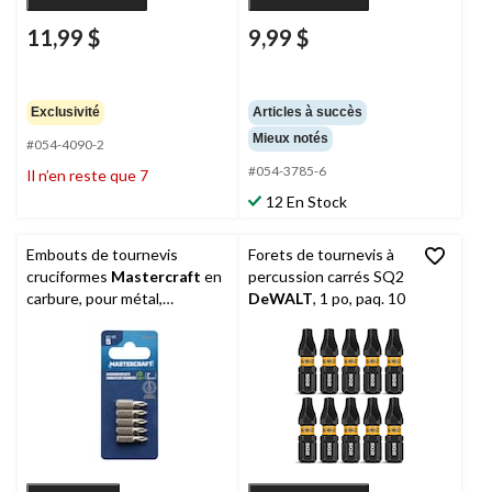
11,99 $
9,99 $
Exclusivité
Articles à succès
Mieux notés
#054-4090-2
#054-3785-6
Il n’en reste que 7
12 En Stock
Embouts de tournevis
Forets de tournevis à
cruciformes
Mastercraft
en
percussion carrés SQ2
carbure, pour métal,
DeWALT
, 1 po, paq. 10
plastique, maçonnerie, 1 po,
paq. 5