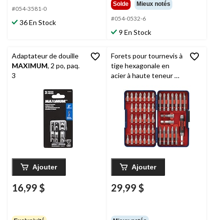
Solde
Mieux notés
#054-3581-0
#054-0532-6
36 En Stock
9 En Stock
Adaptateur de douille
Forets pour tournevis à
MAXIMUM
, 2 po, paq.
tige hexagonale en
3
acier à haute teneur en
carbone
Bosch
, 47
pièces
Ajouter
Ajouter
16,99 $
29,99 $