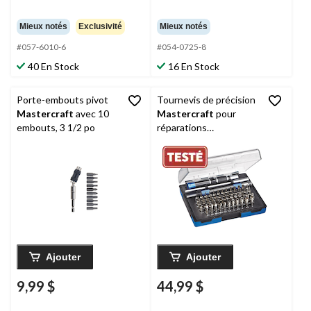
Mieux notés
Exclusivité
Mieux notés
#057-6010-6
#054-0725-8
40 En Stock
16 En Stock
Porte-embouts pivot
Tournevis de précision
Mastercraft
avec 10
Mastercraft
pour
embouts, 3 1/2 po
réparations
électroniques, paq. 66
Ajouter
Ajouter
9,99 $
44,99 $