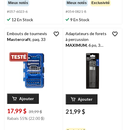
Mieux notés
Mieux notés
Exclusivité
#057-6023-6
#054-0821-8
12 En Stock
9 En Stock
Embouts de tournevis
Adaptateurs de forets
Mastercraft
, paq. 33
à percussion
MAXIMUM
, 6 po, 3
pièces
Ajouter
Ajouter
17,99 $
21,99 $
prix
39,99 $
était
Rabais 55% (22.00 $)
39,99 $