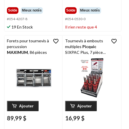
Solde
Mieux notés
Solde
Mieux notés
#054-4207-8
#054-0530-0
19 En Stock
Il n’en reste que 4
Forets pour tournevis à
Tournevis à embouts
percussion
multiples
Picquic
MAXIMUM
, 86 pièces
SIXPAC Plus, 7 pièces,
3 po, rouge Canada
Ajouter
Ajouter
89,99 $
16,99 $