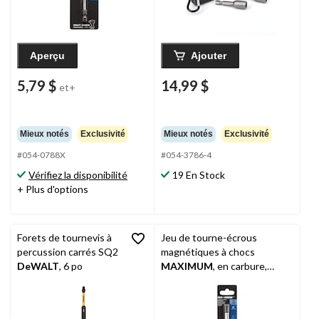
Aperçu
Ajouter
5,79 $
14,99 $
et+
Mieux notés
Exclusivité
Mieux notés
Exclusivité
#054-0788X
#054-3786-4
Vérifiez la disponibilité
19 En Stock
+ Plus d'options
Forets de tournevis à
Jeu de tourne-écrous
percussion carrés SQ2
magnétiques à chocs
DeWALT
, 6 po
MAXIMUM
, en carbure,
pour métal, plastique,
maçonnerie, 6 po