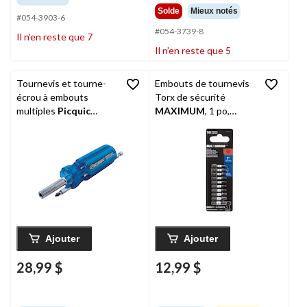
Solde
Mieux notés
#054-3903-6
#054-3739-8
Il n’en reste que 7
Il n’en reste que 5
Tournevis et tourne-
Embouts de tournevis
écrou à embouts
Torx de sécurité
multiples
Picquic
MAXIMUM
, 1 po,
Super 8 Plus, bleu, paq.
variés, paq. 10
8
Ajouter
Ajouter
28,99 $
12,99 $