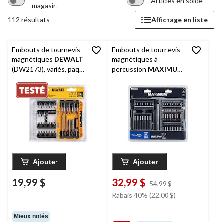
Articles en solde
magasin
112 résultats
Affichage en liste
Embouts de tournevis
Embouts de tournevis
magnétiques
DEWALT
magnétiques à
(DW2173), variés, paq.
percussion
MAXIMUM
37
en carbure, variés, paq.
40
Ajouter
Ajouter
19,99 $
32,99 $
prix
54,99 $
était
Rabais 40% (22.00 $)
54,99 $
Mieux notés