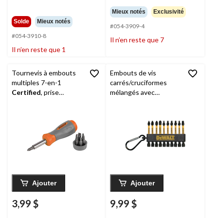
Mieux notés
Exclusivité
Solde
Mieux notés
#054-3909-4
#054-3910-8
Il n’en reste que 7
Il n’en reste que 1
Tournevis à embouts
Embouts de vis
multiples 7-en-1
carrés/cruciformes
Certified
, prise
mélangés avec
texturée
mousqueton
DEWALT
DWA2MX2IRCARC
Flex Torq, paq. 10
Ajouter
Ajouter
3,99 $
9,99 $