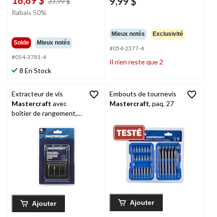
9,99 $
prix
37,99 $
était
Rabais 50%
37,99 $
Mieux notés
Exclusivité
Solde
Mieux notés
#054-2377-4
#054-3781-4
Il n’en reste que 2
8 En Stock
Extracteur de vis
Embouts de tournevis
Mastercraft
avec
Mastercraft
, paq. 27
boîtier de rangement,
petit, paq. 5
Ajouter
Ajouter