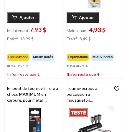
Ajouter
Ajouter
7,93 $
4,93 $
Maintenant
Maintenant
prix
prix
±
±
Était
18,99 $
Était
8,49 $
était
était
18,99 $
8,49 $
Liquidation◊
Mieux notés
Liquidation◊
Mieux notés
#054-0521-2
#054-4065-4
Il n’en reste que 1
Il n’en reste que 4
Embout de tournevis Torx à
Tourne-écrous à
chocs
MAXIMUM
en
percussion à
carbure, pour métal,
mousqueton
plastique, maçonnerie, 2 po
MAXIMUM
, paq. 5