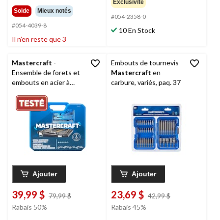
Exclusivité
Solde
Mieux notés
#054-2358-0
#054-4039-8
10 En Stock
Il n’en reste que 3
Mastercraft
-
Embouts de tournevis
Ensemble de forets et
Mastercraft
en
embouts en acier à
carbure, variés, paq. 37
carbone élevé ,pour
bois, métal, plastique,
maçonnerie, paq. 253
Ajouter
Ajouter
39,99 $
23,69 $
prix
prix
79,99 $
42,99 $
était
était
Rabais 50%
Rabais 45%
79,99 $
42,99 $