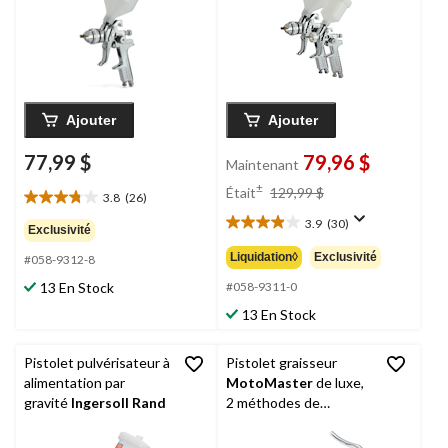
Ajouter
Ajouter
77,99 $
79,96 $
Maintenant
prix
±
Était
129,99 $
3.8
(26)
3.8
était
étoile(s)
3.9
(30)
129,99 $
3.9
Exclusivité
sur
étoile(s)
Liquidation◊
Exclusivité
#058-9312-8
5.
sur
26
13 En Stock
5.
#058-9311-0
évaluations
30
13 En Stock
évaluations
Pistolet pulvérisateur à
Pistolet graisseur
alimentation par
MotoMaster
de luxe,
gravité
Ingersoll Rand
2 méthodes de
remplissage, jusqu'à 6
000 lb/po2