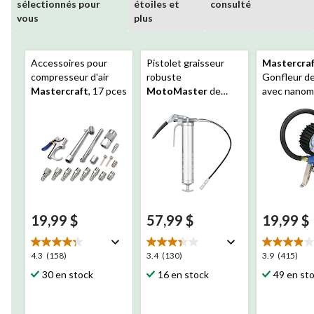
sélectionnés pour
étoiles et
consulté
vous
plus
Accessoires pour
Pistolet graisseur
Mastercra
compresseur d'air
robuste
Gonfleur d
Mastercraft
, 17 pces
MotoMaster
de
avec nanom
qualité, 3 méthodes
de remplissage,
jusqu'à 7 000 lb/po2
19,99 $
57,99 $
19,99 $
4.3
3.4
3.9
4.3
(158)
3.4
(130)
3.9
(415)
étoile(s)
étoile(s)
étoile(s)
30 en stock
16 en stock
49 en st
sur
sur
sur
5.
5.
5.
158
130
415