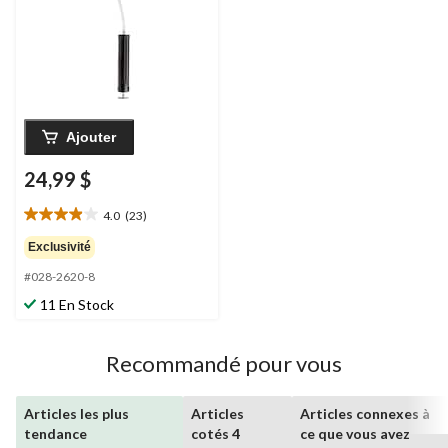
Ajouter
24,99 $
4.0
(23)
4.0
étoile(s)
Exclusivité
sur
#028-2620-8
5.
23
11 En Stock
évaluations
Recommandé pour vous
Articles les plus
Articles
Articles connexes à
tendance
cotés 4
ce que vous avez