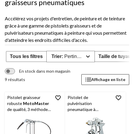
graisseurs pneumatiques
Accélérez vos projets d'entretien, de peinture et de teinture
grâce à une gamme de pistolets graisseurs et de
pulvérisateurs pneumatiques à peinture qui vous permettent
d'atteindre les endroits difficiles d'accès.
Tous les filtres
Trier:
Pertinence
Taille de tuyau 
En stock dans mon magasin
9 résultats
Affichage en liste
Pistolet graisseur
Pistolet de
robuste
MotoMaster
pulvérisation
de qualité, 3 méthodes
pneumatique à
de remplissage, jusqu'à
aspiration
7 000 lb/po2
Mastercraft
pour
l'industrie et
l'artisanat, 1,4 mm