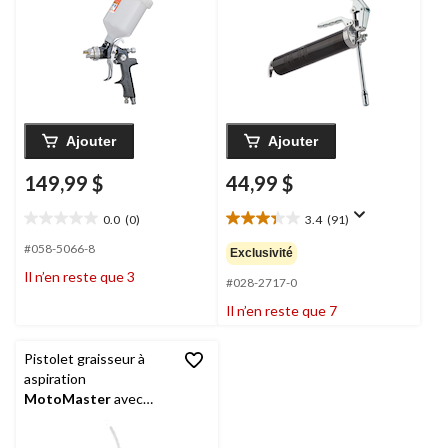
Ajouter
Ajouter
149,99 $
44,99 $
0.0
(0)
3.4
(91)
0.0
3.4
étoile(s)
étoile(s)
#058-5066-8
Exclusivité
sur
sur
Il n’en reste que 3
5.
5.
#028-2717-0
91
Il n’en reste que 7
évaluations
Pistolet graisseur à
aspiration
MotoMaster
avec
tube flexible de 12 po,
18 oz