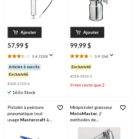
Ajouter
Ajouter
57,99 $
99,99 $
3.4
(130)
3.9
(36)
3.4
3.9
étoile(s)
étoile(s)
Articles à succès
Exclusivité
sur
sur
Exclusivité
5.
5.
#058-9336-2
130
36
#028-2720-0
Il n’en reste que 2
évaluations
évaluations
16 En Stock
Pistolet à peinture
Minipistolet graisseur
pneumatique tout
MotoMaster
, 2
usage
Mastercraft
à
méthodes de
double action avec
remplissage, jusqu'à 4
motifs réglables
000 lb/po2