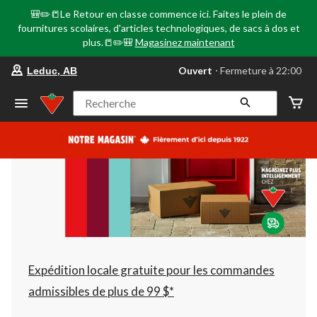
🎒✏️📒Le Retour en classe commence ici. Faites le plein de
fournitures scolaires, d'articles technologiques, de sacs à dos et
plus.📒✏️🎒
Magasinez maintenant
votre
Ouvert
⋅ Fermeture à 22:00
Leduc, AB
magasin
préféré
est
Recherche
Leduc,
AB,
courament
Ouvert,
Fermeture
à
à
22:00
cliquer
pour
changer
Expédition locale gratuite pour les commandes
admissibles de plus de 99 $*