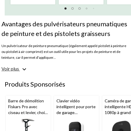
évaluations
évaluations
évaluation
Avantages des pulvérisateurs pneumatiques
de peinture et des pistolets graisseurs
Un pulvérisateur de peinture pneumatique (également appelé pistolet à peinture
ou pistolet à air comprimé) est un outil utile pour les projets de peinture et de
teinture, car il permet d'appliquer...
Voir plus
Quel type de pulvérisateur de peinture pneumatique dois-
je choisir?
Produits Sponsorisés
Les pulvérisateurs de peinture pneumatiques se déclinent généralement en
modèles pneumatiques et électriques. De nombreux pulvérisateurs
Barre de démolition
Clavier vidéo
Caméra de ga
pneumatiques nécessitent un
compresseur d'air
pour fonctionner, bien que
Fiskars Pro avec
intelligent pour porte
intelligente H
certains soient équipés de pompes manuelles intégrées pour une plus grande
ciseau et levier, choix
de garage
1080p à grand
mobilité. Les pulvérisateurs de peinture électriques se déclinent en modèles avec
de tailles
Chamberlain, vision
Chamberlain, v
ou sans fil. Le choix du meilleur modèle dépend de la portabilité dont vous avez
nocturne, résistant
nocturne, rés
besoin pour vos projets.
aux intempéries,
aux intempéri