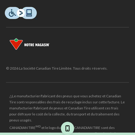
© 2026 La Société Canadian Tire Limitée. Tous droits réservés.
△Le manufacturier/fabricant des pneus que vous achetez et Canadian
Tire sont responsables des frais de recyclage inclus sur cette facture. Le
manufacturier/fabricant de pneus et Canadian Tire utilisent ces frais
pour défrayer le coût de la collecte, du transport et du traitement des
pneus usagés.
MD
CANADIAN TIRE
et le logo du triangle CANADIAN TIRE sont des
marques de commerce déposées de la Société Canadian Tire Limitée.