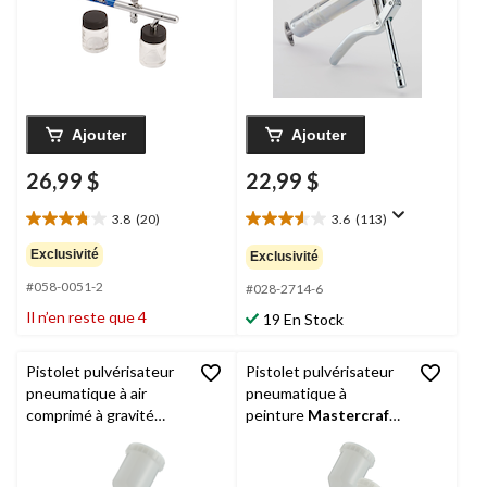
Ajouter
Ajouter
26,99 $
22,99 $
3.8
(20)
3.6
(113)
3.8
3.6
étoile(s)
étoile(s)
Exclusivité
Exclusivité
sur
sur
#058-0051-2
5.
5.
#028-2714-6
20
113
Il n’en reste que 4
19 En Stock
évaluations
évaluations
Pistolet pulvérisateur
Pistolet pulvérisateur
pneumatique à air
pneumatique à
comprimé à gravité
peinture
Mastercraft
Mastercraft
HVLP
HVLP pour surfaces
pour la finition des
métalliques, 36
surfaces, 1,4 mm
morceaux