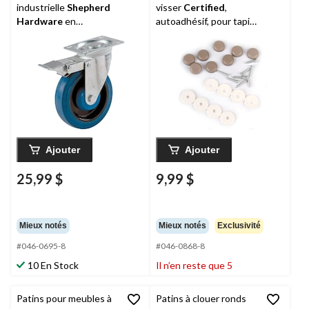
industrielle
Shepherd
visser
Certified
,
Hardware
en
autoadhésif, pour tapis
caoutchouc élastique
et carreaux de
avec frein, capacité de
céramique, 3/4 po,
330 lb, bleu, 5 po
taupe
Ajouter
Ajouter
25,99 $
9,99 $
Mieux notés
Mieux notés
Exclusivité
#046-0695-8
#046-0868-8
10 En Stock
Il n’en reste que 5
Patins pour meubles à
Patins à clouer ronds