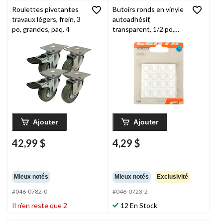
Roulettes pivotantes
Butoirs ronds en vinyle
travaux légers, frein, 3
autoadhésif,
po, grandes, paq. 4
transparent, 1/2 po,
paq. 16
Ajouter
Ajouter
42,99 $
4,29 $
Mieux notés
Mieux notés
Exclusivité
#046-0782-0
#046-0723-2
Il n’en reste que 2
12 En Stock