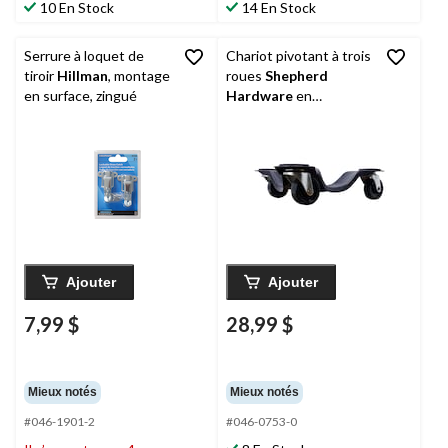
10 En Stock
14 En Stock
Serrure à loquet de
Chariot pivotant à trois
tiroir
Hillman
, montage
roues
Shepherd
en surface, zingué
Hardware
en
polyoléfine pour objets
lourds, capacité de 300
lb, noir, 12 po
Ajouter
Ajouter
7,99 $
28,99 $
Mieux notés
Mieux notés
#046-1901-2
#046-0753-0