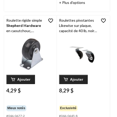
+ Plus d'options
Roulette rigide simple
Roulettes pivotantes
Shepherd Hardware
Likewise sur plaque,
en caoutchouc,
capacité de 40 lb, noir,
capacité de 40 lb, noir,
1-1/4 po, paq. 2
1-1/2 po
Ajouter
Ajouter
4,29 $
8,29 $
Mieux notés
Exclusivité
#046-0677-2
#046-0645-8