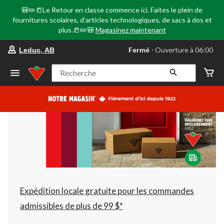
🎒✏️📒Le Retour en classe commence ici. Faites le plein de
fournitures scolaires, d'articles technologiques, de sacs à dos et
plus.📒✏️🎒
Magasinez maintenant
votre
Fermé
⋅ Ouverture à 06:00
Leduc, AB
magasin
préféré
est
Recherche
Leduc,
AB,
courament
Fermé,
Ouverture
à
à
06:00
cliquer
pour
changer
Expédition locale gratuite pour les commandes
admissibles de plus de 99 $*