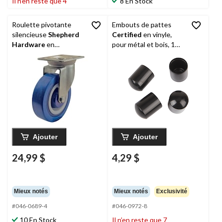
Il n’en reste que 4
8 En Stock
Roulette pivotante
Embouts de pattes
silencieuse
Shepherd
Certified
en vinyle,
Hardware
en
pour métal et bois, 1
caoutchouc, non
po, noir, paq. 4
marquante, capacité de
440 lb, bleu, 5 po
Ajouter
Ajouter
24,99 $
4,29 $
Mieux notés
Mieux notés
Exclusivité
#046-0689-4
#046-0972-8
10 En Stock
Il n’en reste que 7