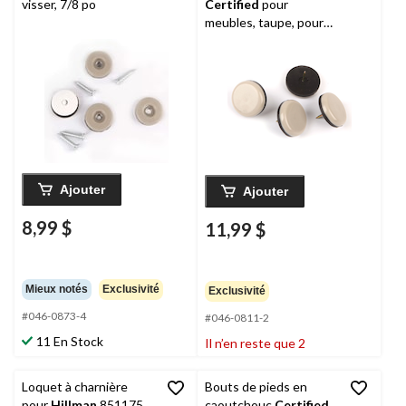
visser, 7/8 po
Certified
pour
meubles, taupe, pour
tapis et carreaux de
céramique, 1-1/4 po,
paq. 4
Ajouter
Ajouter
8,99 $
11,99 $
Mieux notés
Exclusivité
Exclusivité
#046-0873-4
#046-0811-2
11 En Stock
Il n’en reste que 2
Loquet à charnière
Bouts de pieds en
pour
Hillman
851175
caoutchouc
Certified
,