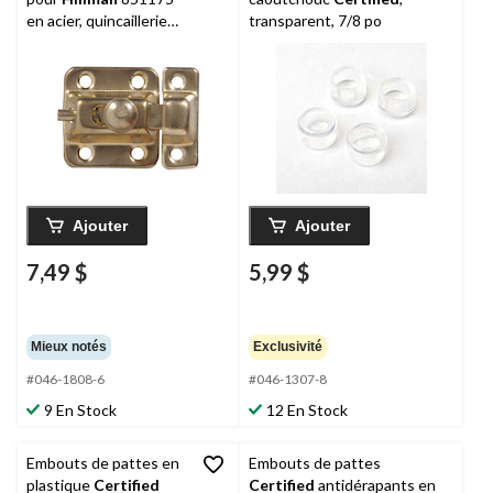
en acier, quincaillerie
transparent, 7/8 po
de fixation incluse,
plaqué laiton, paq. 1
Ajouter
Ajouter
7,49 $
5,99 $
Mieux notés
Exclusivité
#046-1808-6
#046-1307-8
9 En Stock
12 En Stock
Embouts de pattes en
Embouts de pattes
plastique
Certified
Certified
antidérapants en