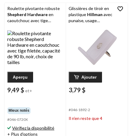
Roulette pivotante robuste
Glissières de tiroir en
Shepherd Hardware
en
plastique
Hillman
avec
caoutchouc avec tige
punaise, usage
filetée, capacité de 90 lb,
intérieur, quincaillerie
noir, choix de tailles
de fixation incluse,
blanc
Aperçu
Ajouter
9,49 $
3,79 $
et+
#046-1892-2
Mieux notés
Il n’en reste que 4
#046-0720X
Vérifiez la disponibilité
+ Plus d'options