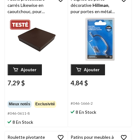
carrés Likewise en
décorative
Hillman
,
caoutchouc, pour
pour portes en métal
pattes de meuble et
et en bois, étain, 3-3/4
roulettes, brun, 3 po,
po
paq. 2
Ajouter
Ajouter
7,29 $
4,84 $
#046-1666-2
Mieux notés
Exclusivité
8 En Stock
#046-0611-8
8 En Stock
Roulette pivotante
Patins pour meubles à