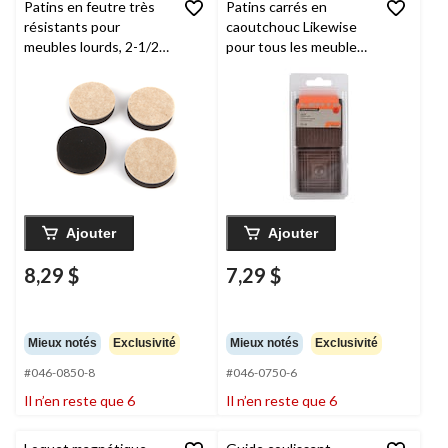
Patins en feutre très
Patins carrés en
résistants pour
caoutchouc Likewise
meubles lourds, 2-1/2
pour tous les meubles,
po, paq. 4
brun, 2 po, paq. 4
Ajouter
Ajouter
8,29 $
7,29 $
Mieux notés
Exclusivité
Mieux notés
Exclusivité
#046-0850-8
#046-0750-6
Il n’en reste que 6
Il n’en reste que 6