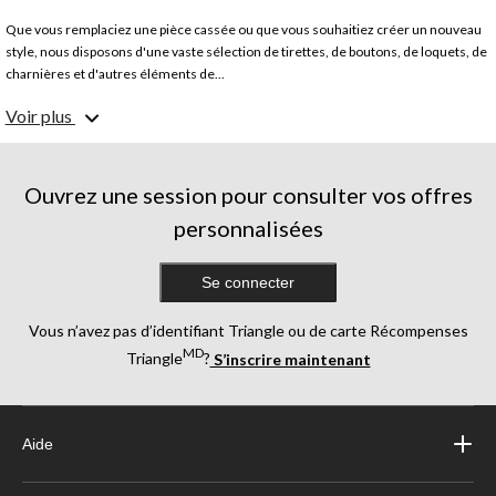
Que vous remplaciez une pièce cassée ou que vous souhaitiez créer un nouveau
style, nous disposons d'une vaste sélection de tirettes, de boutons, de loquets, de
charnières et d'autres éléments de...
Voir plus
Quelles sont les différentes parties d'une armoire?
Outre le cadre et les garnitures, les armoires peuvent comporter des tiroirs avec
Ouvrez une session pour consulter vos offres
des guides et des boutons, et des portes avec des charnières et des boutons ou
des tirettes.
personnalisées
Quelles sont les pièces d'armoire qui se cassent le plus
Se connecter
souvent?
Vous n’avez pas d’identifiant Triangle ou de carte Récompenses
Les charnières et les boutons sont les pièces d'armoire qui s'usent le plus
MD
souvent.
Triangle
?
S’inscrire maintenant
Quelles sont les pièces des meubles qui se cassent le plus
souvent?
Aide
Les poignées, les loquets et les guides de tiroirs sont souvent usés ou cassés par