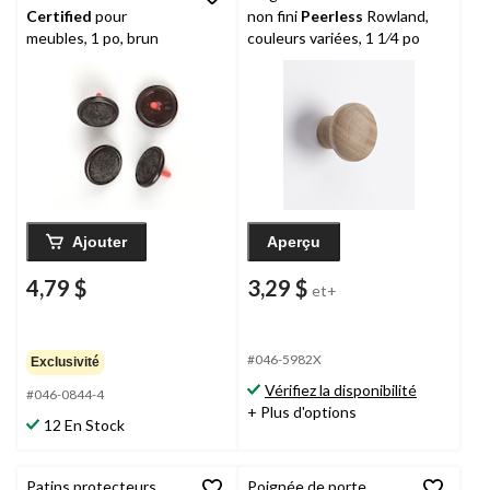
Certified
pour
non fini
Peerless
Rowland,
meubles, 1 po, brun
couleurs variées, 1 1⁄4 po
Ajouter
Aperçu
4,79 $
3,29 $
et+
#046-5982X
Exclusivité
Vérifiez la disponibilité
#046-0844-4
+ Plus d'options
12 En Stock
Patins protecteurs
Poignée de porte