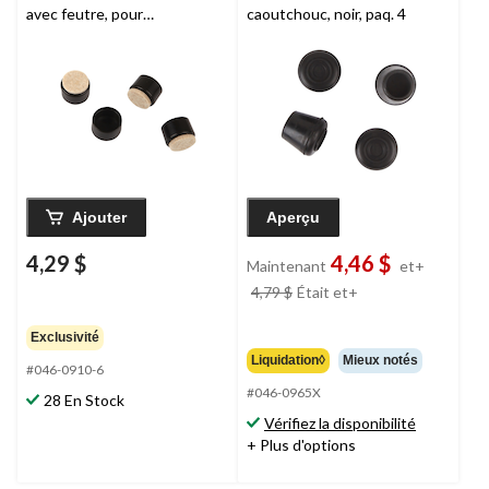
avec feutre, pour
caoutchouc, noir, paq. 4
plancher en vinyle, en
céramique, en bois
franc ou stratifié, 7/8
po, noir, paq. 4
Ajouter
Aperçu
4,29 $
4,46 $
Maintenant
et+
prix
4,79 $
Était
et+
était
à
Exclusivité
partir
Liquidation◊
Mieux notés
#046-0910-6
de
#046-0965X
28 En Stock
4,79 $
Vérifiez la disponibilité
+ Plus d'options