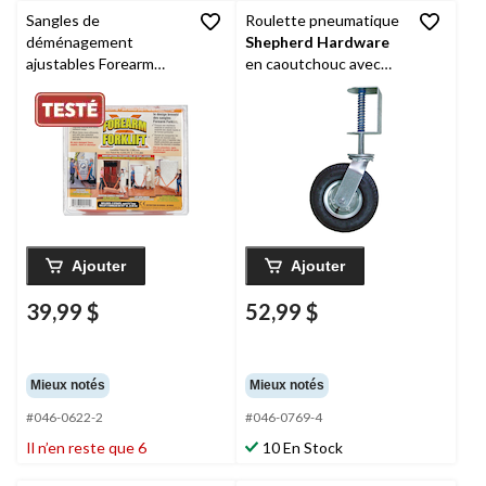
Sangles de
Roulette pneumatique
déménagement
Shepherd Hardware
ajustables Forearm
en caoutchouc avec
Forklift, capacité de
support à ressort,
790 lb, orange, 9,4 pi x
capacité de 200 lb, noir,
3 po, paq. 2
8 po
Ajouter
Ajouter
39,99 $
52,99 $
Mieux notés
Mieux notés
#046-0622-2
#046-0769-4
Il n’en reste que 6
10 En Stock