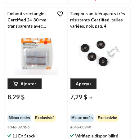
Embouts rectangles
Tampons antidérapants très
Certified
24-30 mm
résistants
Certified
, tailles
transparents avec
variées, noir, paq. 4
feutre, paq. 4
Ajouter
Aperçu
8,29 $
7,29 $
et+
Mieux notés
Exclusivité
Mieux notés
Exclusivité
#046-0978-6
#046-0894X
11 En Stock
Vérifiez la disponibilité