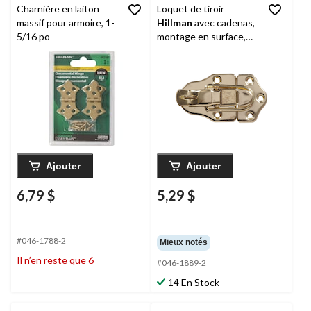
Charnière en laiton
Loquet de tiroir
massif pour armoire, 1-
Hillman
avec cadenas,
5/16 po
montage en surface,
plaqué laiton
Ajouter
Ajouter
6,79 $
5,29 $
#046-1788-2
Mieux notés
Il n’en reste que 6
#046-1889-2
14 En Stock