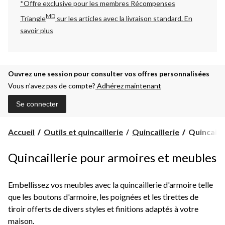
*Offre exclusive pour les membres Récompenses
MD
Triangle
sur les articles avec la livraison standard.
En
savoir plus
Ouvrez une session pour consulter vos offres personnalisées
Vous n’avez pas de compte?
Adhérez maintenant
Se connecter
Quincailler
Accueil
Outils et quincaillerie
Quincaillerie
Quincaille
pour
armoires
Quincaillerie pour armoires et meubles
et
meubles
Embellissez vos meubles avec la quincaillerie d'armoire telle
que les boutons d'armoire, les poignées et les tirettes de
tiroir offerts de divers styles et finitions adaptés à votre
maison.