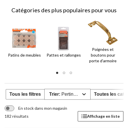
Catégories des plus populaires pour vous
Poignées et
Patins de meubles
Pattes et rallonges
boutons pour
R
porte d'armoire
Tous les filtres
Trier:
Pertinence
Toutes les caté
En stock dans mon magasin
182 résultats
Affichage en liste