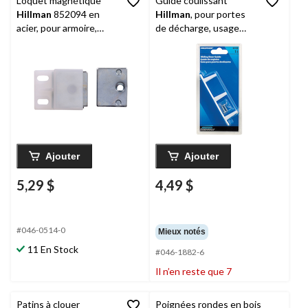
Loquet magnétique
Guide coulissant
Hillman
852094 en
Hillman
, pour portes
acier, pour armoire,
de décharge, usage
quincaillerie de fixation
intérieur, fini blanc
incluse, plaqué laiton,
paq. 1
Ajouter
Ajouter
5,29 $
4,49 $
#046-0514-0
Mieux notés
11 En Stock
#046-1882-6
Il n’en reste que 7
Patins à clouer
Poignées rondes en bois