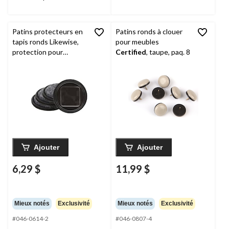
Patins protecteurs en
Patins ronds à clouer
tapis ronds Likewise,
pour meubles
protection pour
Certified
, taupe, paq. 8
planchers à surface
dure, brun, 2-1/2 po,
paq. 4
Ajouter
Ajouter
6,29 $
11,99 $
Mieux notés
Exclusivité
Mieux notés
Exclusivité
#046-0614-2
#046-0807-4