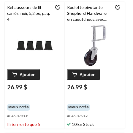
Rehausseurs de lit
Roulette pivotante
carrés, noir, 5,2 po, paq.
Shepherd Hardware
4
en caoutchouc avec
support à ressort,
capacité de 125 lb, noir,
4 po
Ajouter
Ajouter
26,99 $
26,99 $
Mieux notés
Mieux notés
#046-0783-8
#046-0763-6
Il n’en reste que 5
10 En Stock