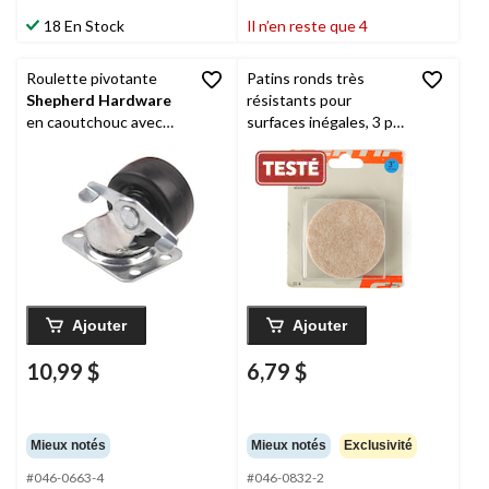
18 En Stock
Il n’en reste que 4
Roulette pivotante
Patins ronds très
Shepherd Hardware
résistants pour
en caoutchouc avec
surfaces inégales, 3 po,
freins, capacité de 90
beige, paq. 4
lb, noir, choix de tailles
Ajouter
Ajouter
10,99 $
6,79 $
Mieux notés
Mieux notés
Exclusivité
#046-0663-4
#046-0832-2