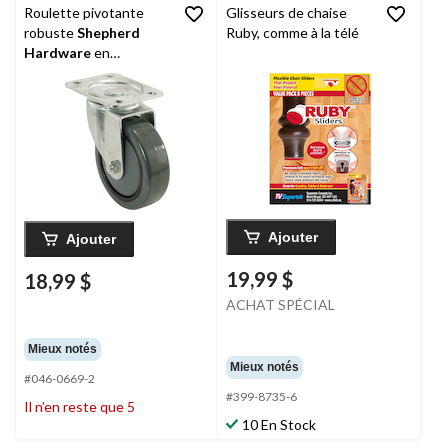
Roulette pivotante
Glisseurs de chaise
robuste
Shepherd
Ruby, comme à la télé
Hardware
en
polyuréthanne,
capacité de 225 lb, gris,
3 po
Ajouter
Ajouter
19,99 $
18,99 $
ACHAT SPÉCIAL
Mieux notés
Mieux notés
#046-0669-2
#399-8735-6
Il n’en reste que 5
10 En Stock