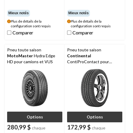
Mieux notés
Mieux notés
Plus de détails de la
Plus de détails de la
configuration sont requis
configuration sont requis
Comparer
Comparer
Comparer
Comparer
Pneu toute saison
Pneu toute saison
MotoMaster
Hydra Edge
Continental
HD pour camions et VUS
ContiProContact pour
véhicules de tourisme et
multisegments
Options
Options
280,99 $
172,99 $
chaque
chaque