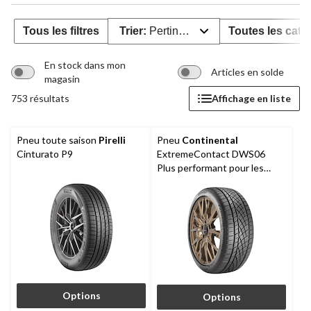
Tous les filtres
Trier:
Pertinence
Toutes les caté
En stock dans mon
Articles en solde
magasin
753 résultats
Affichage en liste
Pneu toute saison
Pirelli
Pneu
Continental
Cinturato P9
ExtremeContact DWS06
Plus performant pour les
véhicules de tourisme et les
multisegments
Options
Options