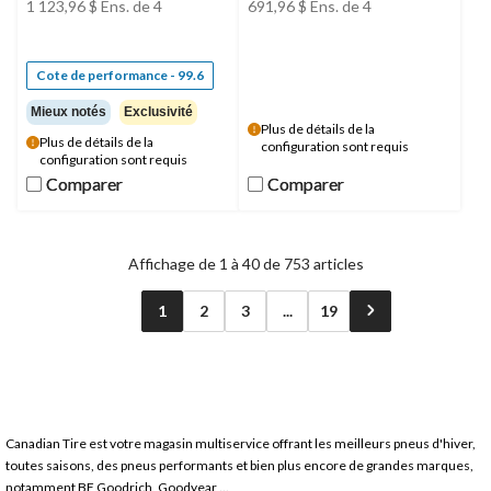
1 123,96 $
Ens. de 4
691,96 $
Ens. de 4
Cote de performance - 99.6
Mieux notés
Exclusivité
Plus de détails de la
Plus de détails de la
configuration sont requis
configuration sont requis
Comparer
Comparer
Comparer
Comparer
Affichage de 1 à 40 de 753 articles
1
2
3
...
19
Canadian Tire est votre magasin multiservice offrant les meilleurs pneus d'hiver,
toutes saisons, des pneus performants et bien plus encore de grandes marques,
notamment BF Goodrich, Goodyear,...