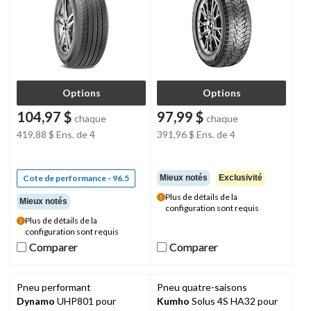
Options
Options
104,97 $
97,99 $
chaque
chaque
419,88 $
Ens. de 4
391,96 $
Ens. de 4
Cote de performance - 96.5
Mieux notés
Exclusivité
Plus de détails de la
Mieux notés
configuration sont requis
Plus de détails de la
configuration sont requis
Comparer
Comparer
Comparer
Comparer
Pneu performant
Pneu quatre-saisons
Dynamo
UHP801 pour
Kumho
Solus 4S HA32 pour