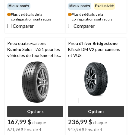
Mieux notés
Mieux notés
Exclusivité
Plus de détails de la
Plus de détails de la
configuration sont requis
configuration sont requis
Comparer
Comparer
Comparer
Comparer
Pneu quatre-saisons
Pneu d'hiver
Bridgestone
Kumho
Solus TA31 pour les
Blizzak DM V2 pour camions
véhicules de tourisme et les
et VUS
véhicules utilitaires
multisegments
Options
Options
167,99 $
236,99 $
chaque
chaque
671,96 $
Ens. de 4
947,96 $
Ens. de 4