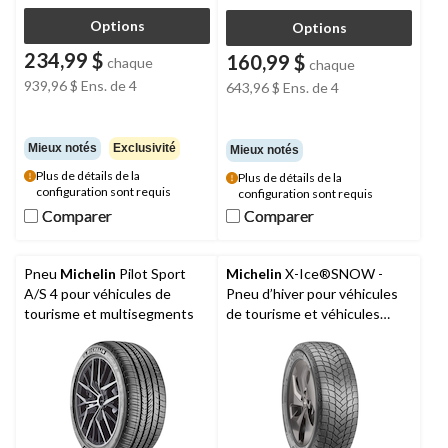
Options
Options
234,99 $
160,99 $
chaque
chaque
939,96 $
Ens. de 4
643,96 $
Ens. de 4
Mieux notés
Exclusivité
Mieux notés
Plus de détails de la
Plus de détails de la
configuration sont requis
configuration sont requis
Comparer
Comparer
Comparer
Comparer
Pneu
Michelin
Pilot Sport
Michelin
X-Ice®SNOW -
A/S 4 pour véhicules de
Pneu d’hiver pour véhicules
tourisme et multisegments
de tourisme et véhicules
utilitaires multisegments