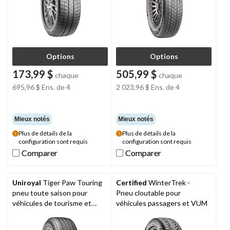
Options
Options
173,99 $
505,99 $
chaque
chaque
695,96 $
Ens. de 4
2 023,96 $
Ens. de 4
Mieux notés
Mieux notés
Plus de détails de la
Plus de détails de la
configuration sont requis
configuration sont requis
Comparer
Comparer
Comparer
Comparer
Uniroyal
Tiger Paw Touring
Certified
WinterTrek -
pneu toute saison pour
Pneu cloutable pour
véhicules de tourisme et
véhicules passagers et VUM
multisegments