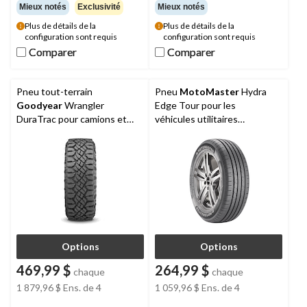
Mieux notés
Exclusivité
Mieux notés
Plus de détails de la
Plus de détails de la
configuration sont requis
configuration sont requis
Comparer
Comparer
Comparer
Comparer
Pneu tout-terrain
Pneu
MotoMaster
Hydra
Goodyear
Wrangler
Edge Tour pour les
DuraTrac pour camions et
véhicules utilitaires
VUS, certifié pour la neige
multisegments (VUM)
abondante
Options
Options
469,99 $
264,99 $
chaque
chaque
1 879,96 $
Ens. de 4
1 059,96 $
Ens. de 4