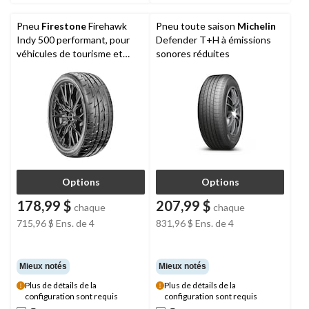
Pneu
Firestone
Firehawk
Pneu toute saison
Michelin
Indy 500 performant, pour
Defender T+H à émissions
véhicules de tourisme et
sonores réduites
multisegments
Options
Options
178,99 $
207,99 $
chaque
chaque
715,96 $
Ens. de 4
831,96 $
Ens. de 4
Mieux notés
Mieux notés
Plus de détails de la
Plus de détails de la
configuration sont requis
configuration sont requis