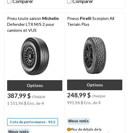
Comparer
Comparer
Comparer
Comparer
Pneu toute saison
Michelin
Pneus
Pirelli
Scorpion All
Defender LTX M/S 2 pour
Terrain Plus
camions et VUS
Options
Options
248,99 $
387,99 $
chaque
chaque
995,96 $
Ens. de 4
1 551,96 $
Ens. de 4
Mieux notés
Cote de performance - 93.2
Plus de détails de la
Mieux notés