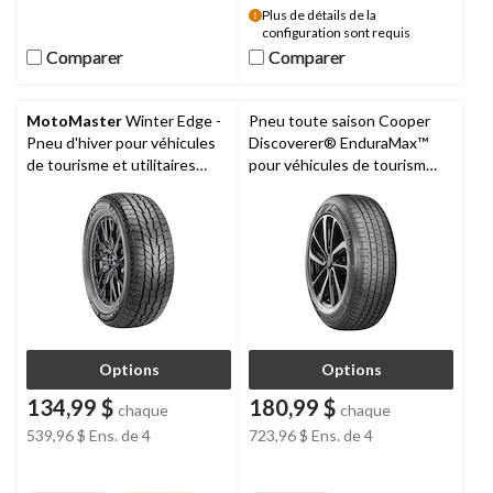
Plus de détails de la
configuration sont requis
Comparer
Comparer
Comparer
Comparer
MotoMaster
Winter Edge -
Pneu toute saison Cooper
Pneu d'hiver pour véhicules
Discoverer® EnduraMax™
de tourisme et utilitaires
pour véhicules de tourisme
multisegments
et véhicules utilitaires
multisegments
Options
Options
134,99 $
180,99 $
chaque
chaque
539,96 $
Ens. de 4
723,96 $
Ens. de 4