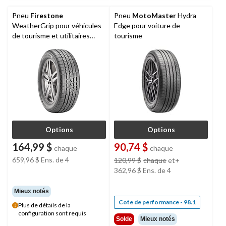
Pneu
Firestone
Pneu
MotoMaster
Hydra
WeatherGrip pour véhicules
Edge pour voiture de
de tourisme et utilitaires
tourisme
multisegments
Options
Options
164,99 $
90,74 $
chaque
chaque
659,96 $
Ens. de 4
prix
120,99 $
chaque
et+
était
362,96 $
Ens. de 4
à
partir
Mieux notés
de
Cote de performance - 98.1
Plus de détails de la
120,99 $
configuration sont requis
Solde
Mieux notés