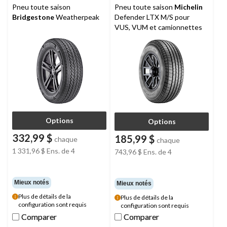
Pneu toute saison
Pneu toute saison
Michelin
Bridgestone
Weatherpeak
Defender LTX M/S pour
VUS, VUM et camionnettes
Options
Options
332,99 $
185,99 $
chaque
chaque
1 331,96 $
Ens. de 4
743,96 $
Ens. de 4
Mieux notés
Mieux notés
Plus de détails de la
Plus de détails de la
configuration sont requis
configuration sont requis
Comparer
Comparer
Comparer
Comparer