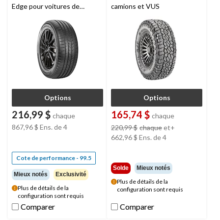
Edge pour voitures de
camions et VUS
tourisme
Options
Options
216,99 $
165,74 $
chaque
chaque
867,96 $
Ens. de 4
prix
220,99 $
chaque
et+
était
662,96 $
Ens. de 4
à
partir
Cote de performance - 99.5
de
Solde
Mieux notés
Mieux notés
Exclusivité
220,99 $
Plus de détails de la
Plus de détails de la
configuration sont requis
configuration sont requis
Comparer
Comparer
Comparer
Comparer