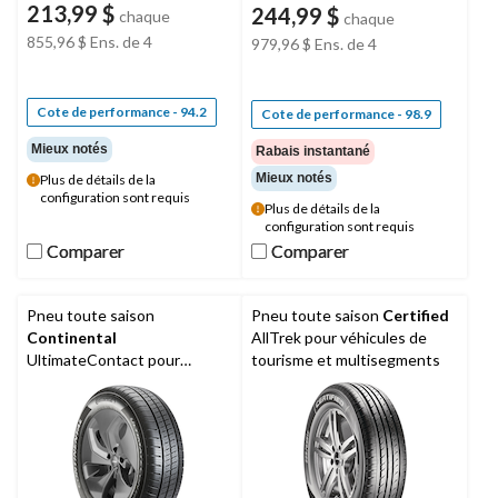
213,99 $
244,99 $
chaque
chaque
855,96 $
Ens. de 4
979,96 $
Ens. de 4
Cote de performance - 94.2
Cote de performance - 98.9
Mieux notés
Rabais instantané
Mieux notés
Plus de détails de la
configuration sont requis
Plus de détails de la
configuration sont requis
Comparer
Comparer
Comparer
Comparer
Pneu toute saison
Pneu toute saison
Certified
Continental
AllTrek pour véhicules de
UltimateContact pour
tourisme et multisegments
véhicules de tourisme et
multisegments