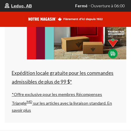
votre
Fermé
⋅ Ouverture à 06:00
Leduc, AB
magasin
préféré
est
Leduc,
AB,
courament
Fermé,
Ouverture
à
à
06:00
cliquer
pour
changer
Expédition locale gratuite pour les commandes
admissibles de plus de 99 $*
*Offre exclusive pour les membres Récompenses
MD
Triangle
sur les articles avec la livraison standard.
En
savoir plus