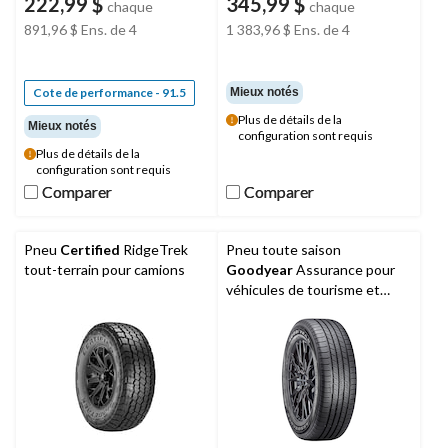
222,99 $
345,99 $
chaque
chaque
891,96 $
Ens. de 4
1 383,96 $
Ens. de 4
Cote de performance - 91.5
Mieux notés
Plus de détails de la
Mieux notés
configuration sont requis
Plus de détails de la
configuration sont requis
Comparer
Comparer
Comparer
Comparer
Pneu
Certified
RidgeTrek
Pneu toute saison
tout-terrain pour camions
Goodyear
Assurance pour
véhicules de tourisme et
multisegments