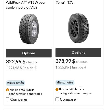
WildPeak A/T AT3W pour
Terrain T/A
camionnette et VUS
Options
Options
378,99 $
322,99 $
chaque
chaque
1 515,96 $
Ens. de 4
1 291,96 $
Ens. de 4
Mieux notés
Mieux notés
Plus de détails de la
Plus de détails de la
configuration sont requis
configuration sont requis
Comparer
Comparer
Comparer
Comparer