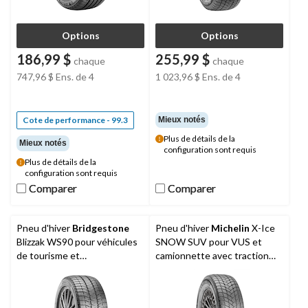
Options
Options
186,99 $
255,99 $
chaque
chaque
747,96 $
Ens. de 4
1 023,96 $
Ens. de 4
Cote de performance - 99.3
Mieux notés
Plus de détails de la
Mieux notés
configuration sont requis
Plus de détails de la
configuration sont requis
Comparer
Comparer
Comparer
Comparer
Pneu d'hiver
Bridgestone
Pneu d'hiver
Michelin
X-Ice
Blizzak WS90 pour véhicules
SNOW SUV pour VUS et
de tourisme et
camionnette avec traction
multisegments
sur chaussée mouillée,
enneigée et glacée