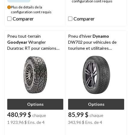
configuration sont requis
Plus de détails de la
configuration sont requis
Comparer
Comparer
Comparer
Comparer
Pneu tout-terrain
Pneu d'hiver
Dynamo
Goodyear
Wrangler
DW702 pour véhicules de
Duratrac RT pour camions
tourisme et utilitaires
et VUS, hors route
multisegments
Options
Options
480,99 $
85,99 $
chaque
chaque
1 923,96 $
Ens. de 4
343,96 $
Ens. de 4