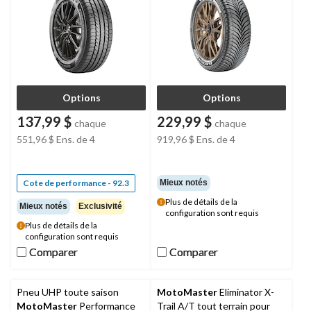
Options
Options
137,99 $
229,99 $
chaque
chaque
551,96 $
Ens. de 4
919,96 $
Ens. de 4
Cote de performance - 92.3
Mieux notés
Plus de détails de la
Mieux notés
Exclusivité
configuration sont requis
Plus de détails de la
configuration sont requis
Comparer
Comparer
Comparer
Comparer
Pneu UHP toute saison
MotoMaster
Eliminator X-
MotoMaster
Performance
Trail A/T tout terrain pour