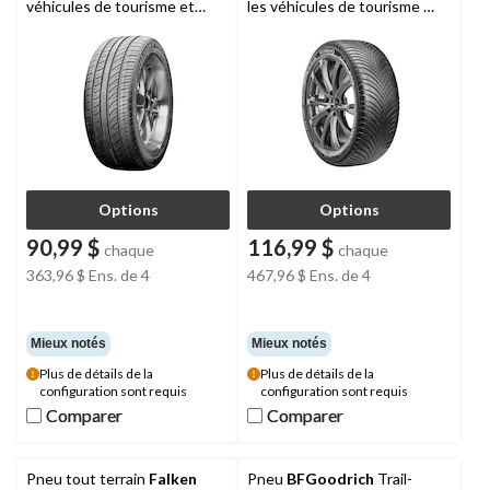
véhicules de tourisme et
les véhicules de tourisme et
multisegments
les véhicules utilitaires
multisegments
Options
Options
90,99 $
116,99 $
chaque
chaque
363,96 $
Ens. de 4
467,96 $
Ens. de 4
Mieux notés
Mieux notés
Plus de détails de la
Plus de détails de la
configuration sont requis
configuration sont requis
Comparer
Comparer
Comparer
Comparer
Pneu tout terrain
Falken
Pneu
BFGoodrich
Trail-