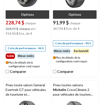
Options
Options
228,74 $
91,99 $
chaque
chaque
prix
367,96 $
Ens. de 4
304,99 $
chaque
et+
était
914,96 $
Ens. de 4
à
partir
Cote de performance - 90.5
de
Cote de performance - 94.9
Mieux notés
Exclusivité
304,99 $
Solde
Mieux notés
Plus de détails de la
configuration sont requis
Plus de détails de la
configuration sont requis
Comparer
Comparer
Comparer
Comparer
Pneu toute saison General
Pneu toutes saisons
Evertrek GT pour véhicules
Michelin
CrossClimate 2
de tourisme et
pour véhicules de tourisme
multisegments
et multisegments