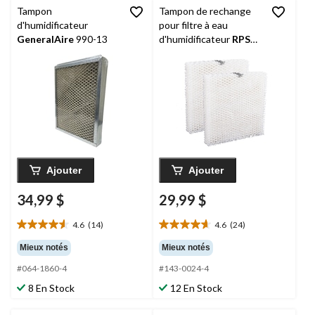
Tampon
Tampon de rechange
d'humidificateur
pour filtre à eau
GeneralAire
990-13
d'humidificateur
RPS
pour Honeywell
HC22P/Aprilaire 10,
paq. 2
Ajouter
Ajouter
34,99 $
29,99 $
4.6
(14)
4.6
(24)
4.6
4.6
étoile(s)
étoile(s)
Mieux notés
Mieux notés
sur
sur
#064-1860-4
#143-0024-4
5.
5.
14
24
8 En Stock
12 En Stock
évaluations
évaluations