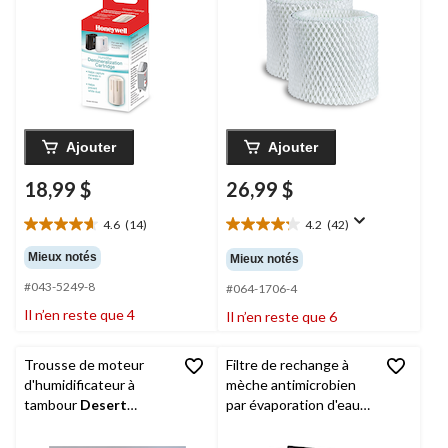
aide à prévenir la
pour humidificateurs
poussière blanche,
Honeywell, blanc, paq.
blanc, paq. 1
2
Ajouter
Ajouter
18,99 $
26,99 $
4.6
(14)
4.2
(42)
4.6
4.2
étoile(s)
étoile(s)
Mieux notés
Mieux notés
sur
sur
#043-5249-8
5.
5.
#064-1706-4
14
42
Il n’en reste que 4
Il n’en reste que 6
évaluations
évaluations
Trousse de moteur
Filtre de rechange à
d'humidificateur à
mèche antimicrobien
tambour
Desert
par évaporation d'eau
Spring
DS00216, 24 V
Air Care
1040CN
c.a., moteur de 1,2
Super pour