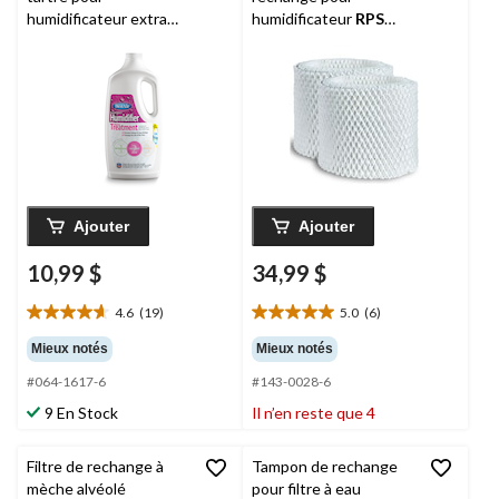
humidificateur extra
humidificateur
RPS
fort BestAir C1T-4
Holmes, paq. 2
Humidi-TREAT, 946 mL
Ajouter
Ajouter
10,99 $
34,99 $
4.6
(19)
5.0
(6)
4.6
5.0
étoile(s)
étoile(s)
Mieux notés
Mieux notés
sur
sur
#064-1617-6
#143-0028-6
5.
5.
19
6
9 En Stock
Il n’en reste que 4
évaluations
évaluations
Filtre de rechange à
Tampon de rechange
mèche alvéolé
pour filtre à eau