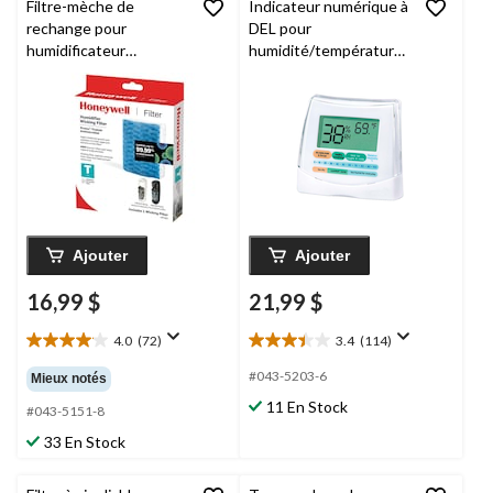
Filtre-mèche de
Indicateur numérique à
rechange pour
DEL pour
humidificateur
humidité/température/
Honeywell
hygromètre
HFT600PFC, traité
Honeywell
H10C,
antimicrobien Protec,
blanc
filtre T
Ajouter
Ajouter
16,99 $
21,99 $
4.0
(72)
3.4
(114)
4.0
3.4
étoile(s)
étoile(s)
#043-5203-6
Mieux notés
sur
sur
11 En Stock
5.
5.
#043-5151-8
72
114
33 En Stock
évaluations
évaluations