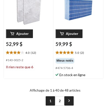
2
Ajouter
Ajouter
52,99 $
59,99 $
4.0
(12)
5.0
(2)
4.0
5.0
étoile(s)
étoile(s)
#143-0025-2
Mieux notés
sur
sur
Il n’en reste que 6
#474-5706-4
5.
5.
12
2
En stock en ligne
évaluations
évaluations
Affichage de 1 à 40 de 48 articles
1
2