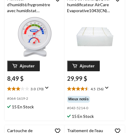
d'humidité/hygromètre
humidificateur AirCare
avec humidistat
Evaporative1043(CN)
BestAir HG050-PDQ-
Super Wick, blanc, 26,6
4, blanc
x 31 x 10 cm (10-1/2 x
12-1/4 x 4 po), paq. 1
Ajouter
Ajouter
8,49 $
29,99 $
3.0
(70)
4.5
(56)
3.0
4.5
étoile(s)
étoile(s)
#064-1619-2
Mieux notés
sur
sur
15 En Stock
5.
5.
#043-5214-0
70
56
15 En Stock
évaluations
évaluations
Cartouche de
Traitement de l'eau