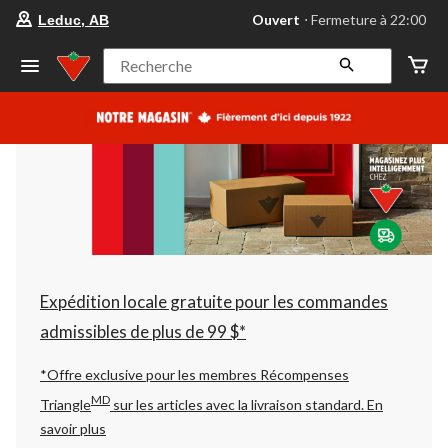
votre
Ouvert
⋅ Fermeture à 22:00
Leduc, AB
magasin
préféré
est
Recherche
Leduc,
AB,
courament
Ouvert,
Fermeture
à
à
22:00
cliquer
pour
changer
Expédition locale gratuite pour les commandes
admissibles de plus de 99 $*
*Offre exclusive pour les membres Récompenses
MD
Triangle
sur les articles avec la livraison standard.
En
savoir plus