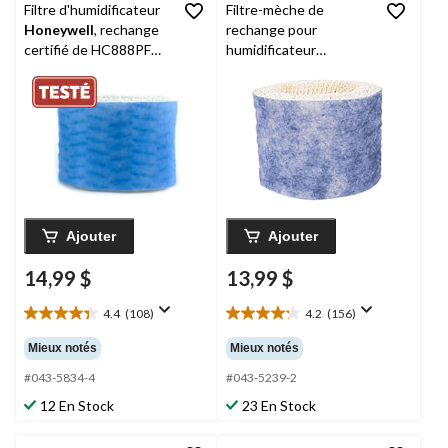
Filtre d'humidificateur
Filtre-mèche de
Honeywell
, rechange
rechange pour
certifié de HC888PFC,
humidificateur
traitement
Honeywell
antimicrobien Protec,
HAC504PFC, traité
filtre C
antimicrobien Protec,
filtre A
Ajouter
Ajouter
14,99 $
13,99 $
4.4
(108)
4.2
(156)
4.4
4.2
étoile(s)
étoile(s)
Mieux notés
Mieux notés
sur
sur
5.
5.
#043-5834-4
#043-5239-2
108
156
12 En Stock
23 En Stock
évaluations
évaluations