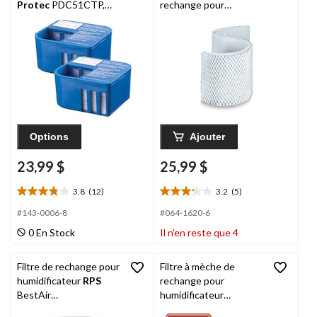
Protec
PDC51CTP,
rechange pour
paq. 2
humidificateur BestAir
ALL-2-PDQ-3 pour
humidificateurs
Holmes, paq. 1
Options
Ajouter
23,99 $
25,99 $
3.8
(12)
3.2
(5)
3.8
3.2
étoile(s)
étoile(s)
#143-0006-8
#064-1620-6
sur
sur
0 En Stock
Il n’en reste que 4
5.
5.
12
5
évaluations
évaluations
Filtre de rechange pour
Filtre à mèche de
humidificateur
RPS
rechange pour
BestAir
humidificateur
Holmes/Sunbeam, paq.
Honeywell
HC14PFC,