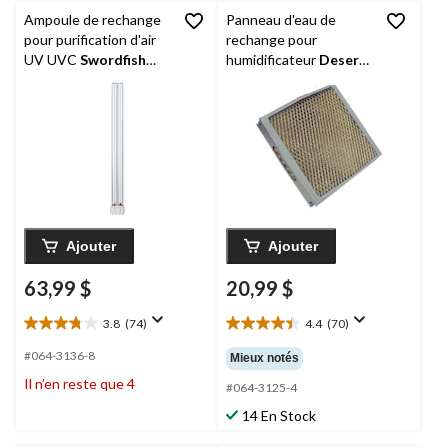
Ampoule de rechange
Panneau d'eau de
pour purification d'air
rechange pour
UV UVC
Swordfish
humidificateur
Desert
UVA36WLR, 36 W,
Spring
DS00200, gris,
15,93 po
10 x 10 po
Ajouter
Ajouter
63,99 $
20,99 $
3.8
(74)
4.4
(70)
3.8
4.4
étoile(s)
étoile(s)
#064-3136-8
Mieux notés
sur
sur
Il n’en reste que 4
5.
5.
#064-3125-4
74
70
14 En Stock
évaluations
évaluations