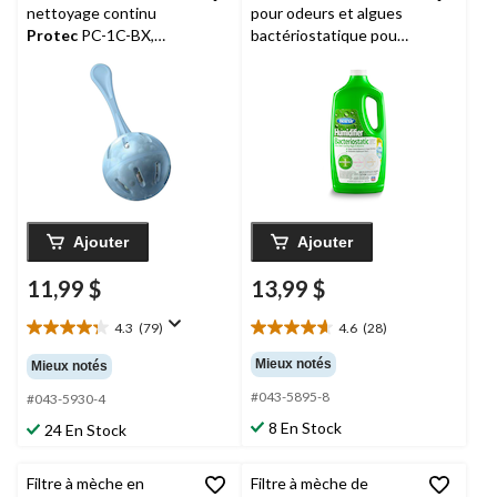
nettoyage continu
pour odeurs et algues
Protec
PC-1C-BX,
bactériostatique pour
bleu, paq. 1
humidificateur BestAIr
C3BT Original BT, 946
mL
Ajouter
Ajouter
11,99 $
13,99 $
4.3
(79)
4.6
(28)
4.3
4.6
étoile(s)
étoile(s)
Mieux notés
Mieux notés
sur
sur
#043-5895-8
5.
5.
#043-5930-4
79
28
8 En Stock
24 En Stock
évaluations
évaluations
Filtre à mèche en
Filtre à mèche de