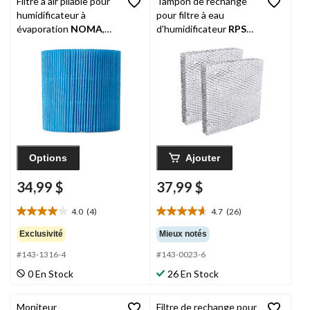
Filtre à air pliable pour
Tampon de rechange
humidificateur à
pour filtre à eau
évaporation
NOMA
,
d'humidificateur
RPS
filtre de rechange pour
pour Honeywell
143-1312
HC22/Aprilaire 10, paq.
2
Options
Ajouter
34,99 $
37,99 $
4.0
(4)
4.7
(26)
4.0
4.7
étoile(s)
étoile(s)
Exclusivité
Mieux notés
sur
sur
#143-1316-4
#143-0023-6
5.
5.
4
26
0 En Stock
26 En Stock
évaluations
évaluations
Moniteur
Filtre de rechange pour