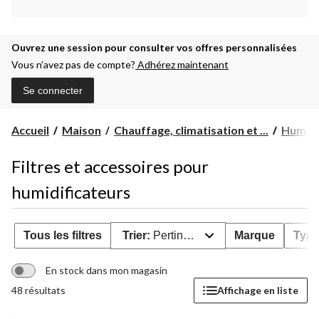
Ouvrez une session pour consulter vos offres personnalisées
Vous n’avez pas de compte?
Adhérez maintenant
Se connecter
Accueil
Maison
Chauffage, climatisation et ...
Humidif
Filtres et accessoires pour
humidificateurs
Tous les filtres
Trier:
Pertinence
Marque
Type 
En stock dans mon magasin
48 résultats
Affichage en liste