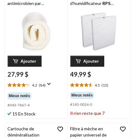
antimicrobien par
d'humidificateur
RPS
évaporation d'eau
Air
pour Honeywell
Care
MAF2 Super pour
HC26P/Aprilaire 35,
humidificateur, blanc,
paq. 2
paq. 1
Ajouter
Ajouter
27,99 $
49,99 $
4.2
(84)
4.5
(15)
4.2
4.5
étoile(s)
étoile(s)
Mieux notés
Mieux notés
sur
sur
#143-0026-0
5.
5.
#043-7867-4
84
15
Il n’en reste que 7
15 En Stock
évaluations
évaluations
Cartouche de
Filtre à mèche en
déminéralisation
papier universel de