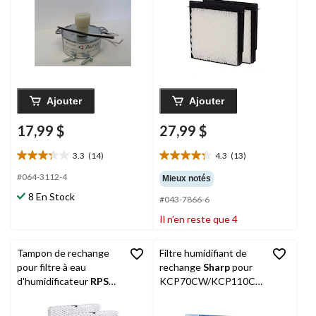
tr/min, 5 x 6-1/2 x 5 po
humidificateur, paq. 1
Ajouter
Ajouter
17,99 $
27,99 $
3.3
(14)
4.3
(13)
3.3
4.3
étoile(s)
étoile(s)
#064-3112-4
Mieux notés
sur
sur
8 En Stock
#043-7866-6
5.
5.
14
13
Il n’en reste que 4
évaluations
évaluations
Tampon de rechange
Filtre humidifiant de
pour filtre à eau
rechange
Sharp
pour
d'humidificateur
RPS
KCP70CW/KCP110C
pour Honeywell
W
HC26/Aprilaire 35, paq.