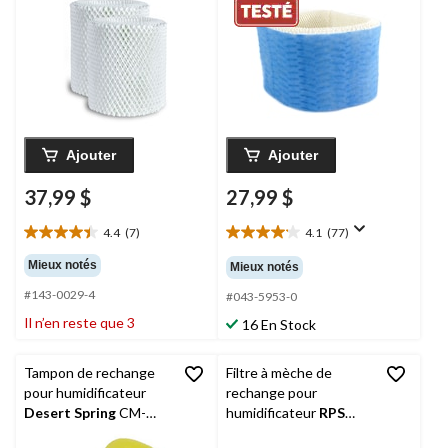
2
traité antimicrobien
Protec, filtre E
Ajouter
Ajouter
37,99 $
27,99 $
4.4
(7)
4.1
(77)
4.4
4.1
étoile(s)
étoile(s)
Mieux notés
Mieux notés
sur
sur
#143-0029-4
5.
5.
#043-5953-0
7
77
Il n’en reste que 3
16 En Stock
évaluations
évaluations
Tampon de rechange
Filtre à mèche de
pour humidificateur
rechange pour
Desert Spring
CM-
humidificateur
RPS
531, jaune, 2-1/2 x 8 x
Holmes/Sunbeam, paq.