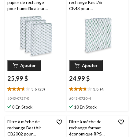
papier de rechange
rechange BestAir
pour humidificateur
CB43 pour
RPS
BestAir H100-
humidificateurs
PDQ-3 pour
AIRCARE, 10,5 x 12 x 4
humidificateurs
po, paq. 1
Holmes/Sunbeam/Bion
aire, paq. 3
Ajouter
Ajouter
25,99 $
24,99 $
3.6
(23)
3.8
(4)
3.6
3.8
étoile(s)
étoile(s)
#043-0727-0
#043-0720-4
sur
sur
8 En Stock
10 En Stock
5.
5.
23
4
évaluations
évaluations
Filtre à mèche de
Filtre à mèche de
rechange BestAir
rechange format
CB2002 pour
économique
RPS