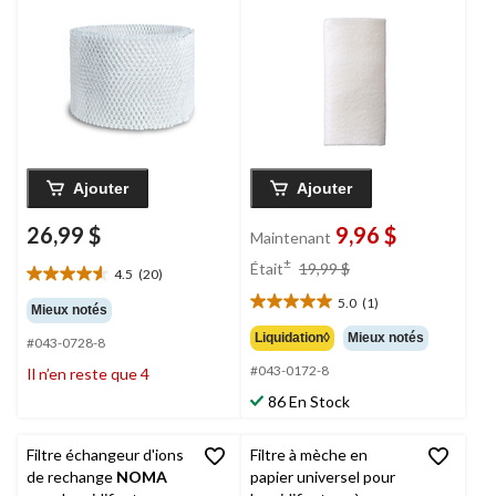
RPS
BestAir H75-
PDQ-4 pour
humidificateurs
Holmes/Honeywell,
paq. 1
Ajouter
Ajouter
26,99 $
9,96 $
Maintenant
prix
±
Était
19,99 $
4.5
(20)
4.6
était
étoile(s)
5.0
(1)
19,99 $
5.0
Mieux notés
sur
étoile(s)
Liquidation◊
Mieux notés
#043-0728-8
5.
sur
20
#043-0172-8
Il n’en reste que 4
5.
évaluations
1
86 En Stock
évaluation
Filtre échangeur d'ions
Filtre à mèche en
de rechange
NOMA
papier universel pour