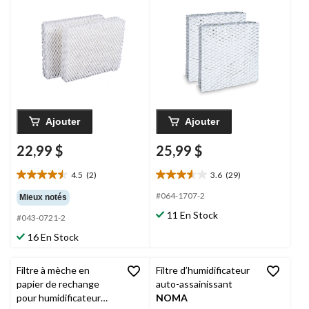
humidificateurs
BestAir HW600-2PK
Bionaire/Sunbeam,
pour humidificateurs
5,25 x 8 x 1 po, paq. 2
Honeywell, blanc, paq.
2
Ajouter
Ajouter
22,99 $
25,99 $
4.5
(2)
3.6
(29)
4.5
3.6
étoile(s)
étoile(s)
#064-1707-2
Mieux notés
sur
sur
11 En Stock
#043-0721-2
5.
5.
2
29
16 En Stock
évaluations
évaluations
Filtre à mèche en
Filtre d’humidificateur
papier de rechange
auto-assainissant
pour humidificateur
NOMA