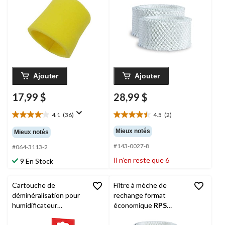
12 po
2
Ajouter
Ajouter
17,99 $
28,99 $
4.1
(36)
4.5
(2)
4.1
4.5
étoile(s)
étoile(s)
Mieux notés
Mieux notés
sur
sur
#143-0027-8
5.
5.
#064-3113-2
36
2
Il n’en reste que 6
9 En Stock
évaluations
évaluations
Cartouche de
Filtre à mèche de
déminéralisation pour
rechange format
humidificateur
économique
RPS
Honeywell
HDC500C,
BestAir HW500-2PK