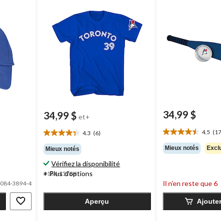
choix de tailles
34,99 $
34,99 $
et+
4.5
(17
4.3
(6)
4.5
4.3
étoile(s)
étoile(s)
Mieux notés
Exclu
Mieux notés
sur
sur
Vérifiez la disponibilité
5.
5.
17
+ Plus d'options
#184-2528X
6
évaluations
Il n’en reste que 6
évaluations
084-3894-4
Aperçu
Ajoute