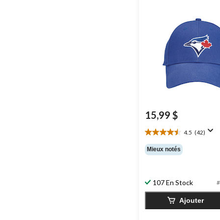
15,99 $
4.5
(42)
4.5
étoile(s)
Mieux notés
sur
5.
42
107 En Stock
évaluations
#
Ajouter