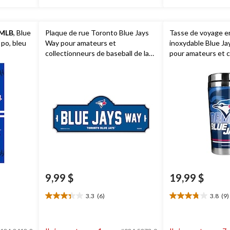
MLB
, Blue
Plaque de rue Toronto Blue Jays
Tasse de voyage en
 po, bleu
Way pour amateurs et
inoxydable Blue Ja
collectionneurs de baseball de la
pour amateurs et c
MLB
, 4 x 15 po
de baseball de la
M
9,99 $
19,99 $
3.3
(6)
3.8
(9)
3.3
3.8
étoile(s)
étoile(s)
sur
sur
5.
5.