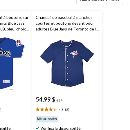
ll à boutons sur
Chandail de baseball à manches
ants Blue Jays
courtes et boutons devant pour
LB
, bleu, choix
adultes Blue Jays de Toronto de la
MLB
, bleu marine, choix de tailles
54,99 $
et+
)
4.3
(6)
4.3
étoile(s)
Mieux notés
sur
ibilité
Vérifiez la disponibilité
5.