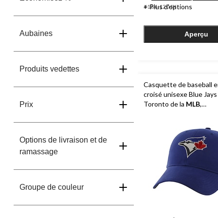
43
+ Plus d'options
#184-1204X
évaluations
Aubaines
Aperçu
Produits vedettes
Casquette de baseball 
croisé unisexe Blue Jays
Toronto de la
MLB
,
Prix
hommes/femmes, bleu
Options de livraison et de
ramassage
Groupe de couleur