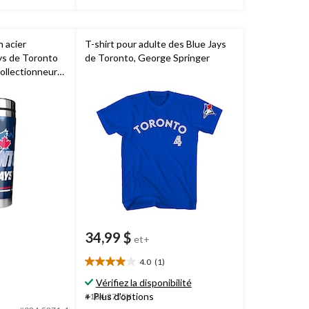
 acier
T-shirt pour adulte des Blue Jays
ys de Toronto
de Toronto, George Springer
ollectionneurs
LB
, 16 oz
34,99 $
et+
4.0
(1)
4.0
étoile(s)
Vérifiez la disponibilité
sur
+ Plus d'options
#184-2755X
5.