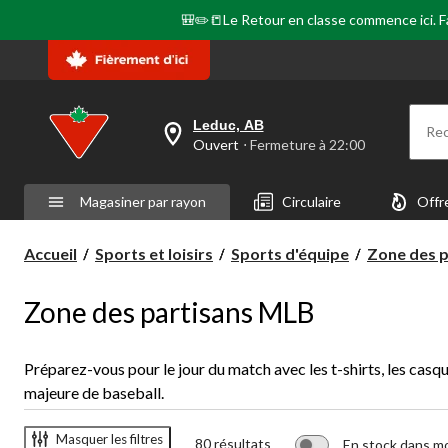
🎒✏️📒Le Retour en classe commence ici. Fai
Leduc, AB
Re
votre
Ouvert
⋅ Fermeture à 22:00
magasin
préféré
est
Magasiner par rayon
Circulaire
Offr
Leduc,
AB,
courament
Accueil
Sports et loisirs
Sports d'équipe
Zone des p
Ouvert,
Fermeture
à
à
Zone des partisans MLB
22:00
cliquer
pour
changer
Préparez-vous pour le jour du match avec les t-shirts, les casqu
majeure de baseball.
Masquer les filtres
80 résultats
En stock dans m