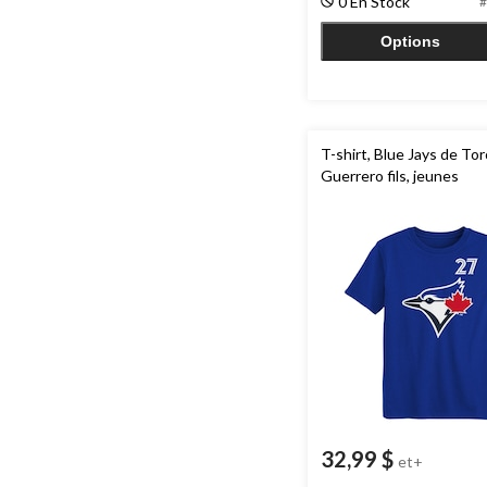
0 En Stock
#
4
évaluations
Options
T-shirt, Blue Jays de To
Guerrero fils, jeunes
32,99 $
et+