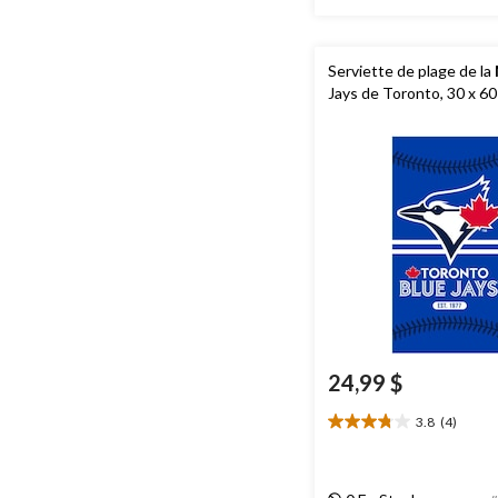
Serviette de plage de la
Jays de Toronto, 30 x 60
24,99 $
3.8
(4)
3.8
étoile(s)
sur
5.