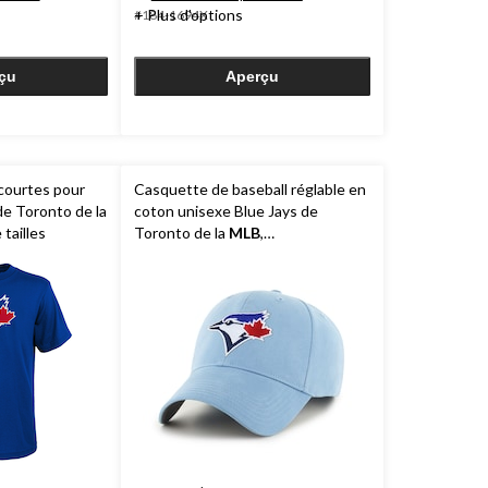
6
+ Plus d'options
#184-1694X
évaluations
çu
Aperçu
courtes pour
Casquette de baseball réglable en
de Toronto de la
coton unisexe Blue Jays de
 tailles
Toronto de la
MLB
,
hommes/femmes, bleu poudre