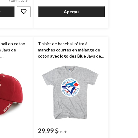
#084-5271-4
1
évaluation
r
Aperçu
ball en coton
T-shirt de baseball rétro à
e Jays de
manches courtes en mélange de
,
coton avec logo des Blue Jays de
ouge givré
Toronto
MLB
pour adultes, gris
chiné, choix de tailles
29,99 $
et+