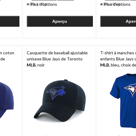
30
10
+ Plus d'options
+ Plus d'options
#184-2745X
#084-6906X
évaluations
évaluations
Aperçu
Aper
en coton
Casquette de baseball ajustable
T-shirt à manches 
 de
unisexe Blue Jays de Toronto
enfants Blue Jays 
MLB
, noir
MLB
, bleu, choix de