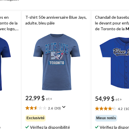
es en
T-shirt 50e anniversaire Blue Jays,
Chandail de baseba
onto de la
adulte, bleu pâle
le devant pour enf
ec logo,
de Toronto de la
M
s
de tailles
22,99 $
54,99 $
et+
et+
2.6
(30)
4.2
(10
2.6
4.2
étoile(s)
étoile(s)
Exclusivité
Mieux notés
sur
sur
5.
é
Vérifiez la disponibilité
Vérifiez la dispon
5.