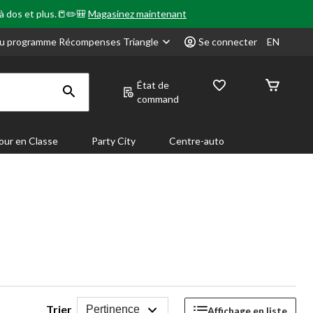
 à dos et plus.📒✏️🎒
Magasinez maintenant
u programme Récompenses Triangle
Se connecter
EN
État de
command
our en Classe
Party City
Centre-auto
Trier
Pertinence
Affichage en liste