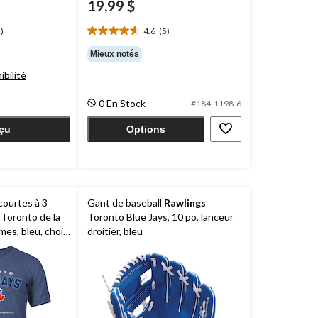
19,99 $
)
4.6
(5)
4.6
étoile(s)
Mieux notés
sur
ibilité
5.
5
0 En Stock
évaluations
#184-1198-6
çu
Options
courtes à 3
Gant de baseball
Rawlings
 Toronto de la
Toronto Blue Jays, 10 po, lanceur
s, bleu, choix
droitier, bleu