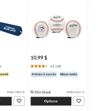
10,99 $
)
4.3
(19)
4.3
étoile(s)
sivité
Articles à succès
Mieux notés
sur
5.
19
évaluations
0 En Stock
#080-7881-8
#080-4567-6
r
Options