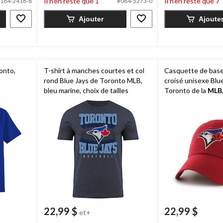
Il n’en reste que 1
Il n’en reste que 7
184-2418-8
#084-5273-0
6
9
évaluations
évaluations
Ajouter
Ajoute
ronto,
T-shirt à manches courtes et col
Casquette de base
rond Blue Jays de Toronto MLB,
croisé unisexe Blu
bleu marine, choix de tailles
Toronto de la
MLB
hommes/femmes, r
22,99 $
22,99 $
et+