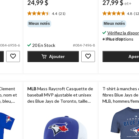
24,99 $
27,99 $
et+
4.4
(21)
4.8
(12
4.4
4.8
étoile(s)
étoile(s)
Mieux notés
Mieux notés
sur
sur
Vérifiez la dispon
5.
5.
+ Plus d'options
#084-6900X
21
12
20 En Stock
évaluations
évaluations
084-6958-6
#084-7496-8
Ajouter
Aper
 Clement
MLB
Mass Raycroft Casquette de
T-shirt à manches 
o, nom et
baseball MVP ajustable et unisex
fibres Blue Jays de
, bleu,
des Blue Jays de Toronto, taille
MLB, hommes/femme
unique
de tailles