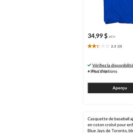
34,99 $
et+
2.3
(3)
2.3
étoile(s)
sur
Vérifiez la disponibilit
5.
3
+ Plus d'options
#184-2524X
évaluations
Aperçu
Casquette de baseball a
en coton croisé pour en
Blue Jays de Toronto, bl