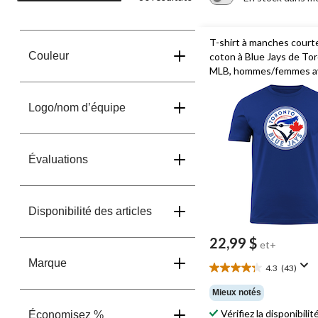
T-shirt à manches court
Couleur
coton à Blue Jays de Tor
MLB, hommes/femmes av
bleu royal, choix de taille
Logo/nom d’équipe
Évaluations
Disponibilité des articles
22,99 $
et+
Marque
4.3
(43)
4.3
étoile(s)
Mieux notés
sur
Vérifiez la disponibilit
5.
Économisez %