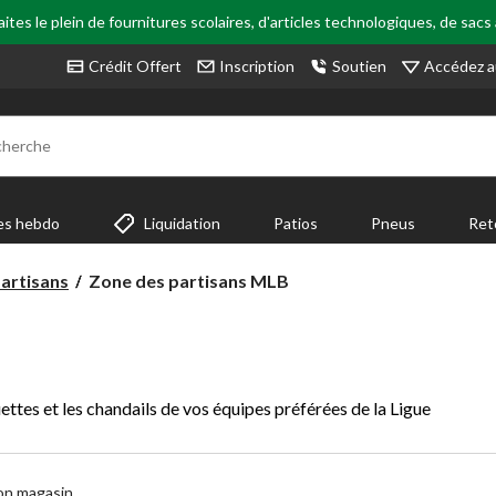
tes le plein de fournitures scolaires, d'articles technologiques, de sacs
Accédez a
Crédit Offert
Inscription
Soutien
cherche
es hebdo
Liquidation
Patios
Pneus
Ret
Zone
artisans
Zone des partisans MLB
des
partisans
MLB
ettes et les chandails de vos équipes préférées de la Ligue
on magasin