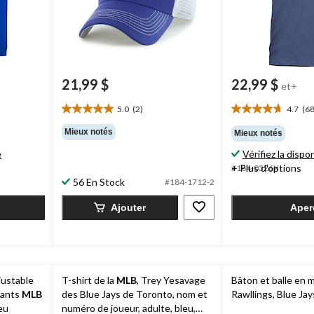
21,99 $
22,99 $
et+
5.0
(2)
4.7
(68
5.0
4.7
étoile(s)
étoile(s)
Mieux notés
Mieux notés
sur
sur
é
Vérifiez la dispon
5.
5.
2
68
+ Plus d'options
#184-0326X
évaluations
évaluations
56 En Stock
#184-1712-2
Ajouter
Aper
justable
T-shirt de la
MLB
, Trey Yesavage
Bâton et balle en
fants
MLB
des Blue Jays de Toronto, nom et
Rawllings, Blue Jay
eu
numéro de joueur, adulte, bleu,