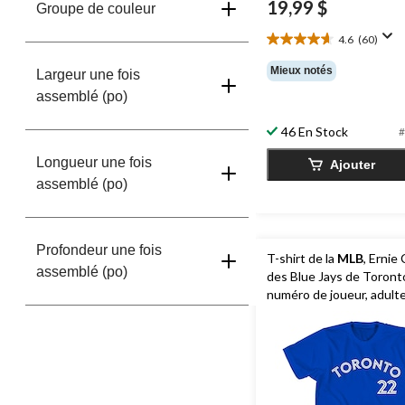
19,99 $
Groupe de couleur
4.6
(60)
4.6
étoile(s)
Mieux notés
Largeur une fois
sur
assemblé (po)
5.
60
46 En Stock
évaluations
#
Longueur une fois
Ajouter
assemblé (po)
Profondeur une fois
T-shirt de la
MLB
, Ernie
assemblé (po)
des Blue Jays de Toront
numéro de joueur, adulte
choix de tailles