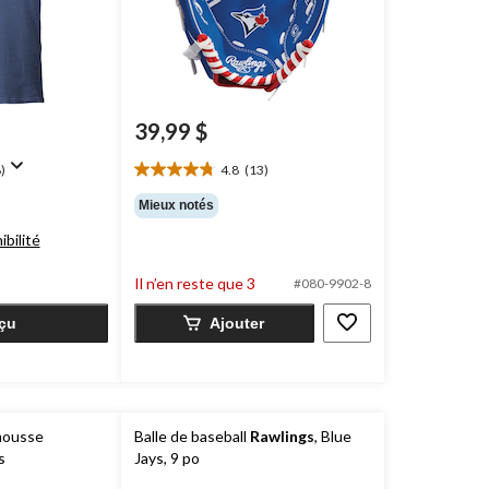
39,99 $
)
4.8
(13)
4.8
étoile(s)
Mieux notés
sur
ibilité
5.
13
évaluations
Il n’en reste que 3
#080-9902-8
çu
Ajouter
 mousse
Balle de baseball
Rawlings
, Blue
s
Jays, 9 po