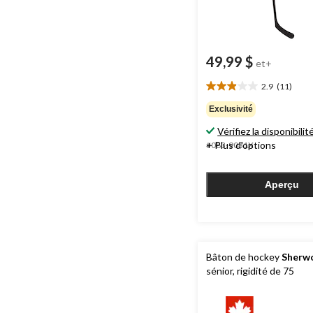
49,99 $
et+
2.9
(11)
2.9
étoile(s)
Exclusivité
sur
Vérifiez la disponibilit
5.
11
+ Plus d'options
#083-9031X
évaluations
Aperçu
Bâton de hockey
Sherw
sénior, rigidité de 75