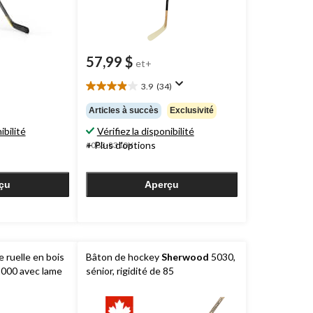
57,99 $
et+
3.9
(34)
3.9
étoile(s)
Articles à succès
Exclusivité
sur
ibilité
Vérifiez la disponibilité
5.
34
+ Plus d'options
#083-8310X
évaluations
çu
Aperçu
 ruelle en bois
Bâton de hockey
Sherwood
5030,
000 avec lame
sénior, rigidité de 85