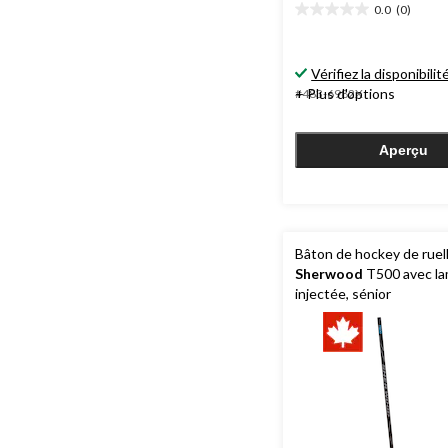
0.0
(0)
0.0
étoile(s)
sur
Vérifiez la disponibilit
5.
+ Plus d'options
#483-6982X
Aperçu
Bâton de hockey de ruell
Sherwood
T500 avec l
injectée, sénior