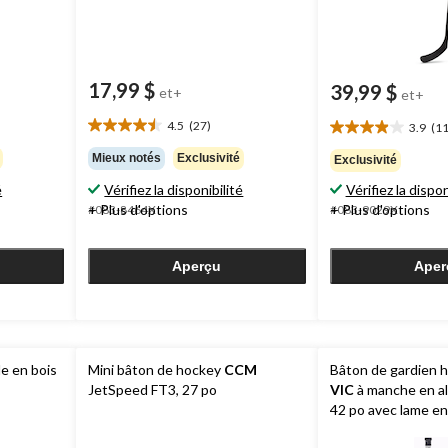
17,99 $
39,99 $
et+
et+
4.5
(27)
3.9
(11
4.5
3.9
étoile(s)
étoile(s)
Mieux notés
Exclusivité
Exclusivité
sur
sur
é
Vérifiez la disponibilité
Vérifiez la dispon
5.
5.
27
+ Plus d'options
+ Plus d'options
#083-8464X
#083-9029X
11
évaluations
évaluations
Aperçu
Aper
e en bois
Mini bâton de hockey
CCM
Bâton de gardien h
JetSpeed FT3, 27 po
VIC
à manche en al
42 po avec lame en