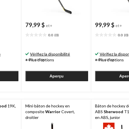
79,99 $
99,99 $
et+
et+
0.0
(0)
0.0
(0)
0.0
0.0
étoile(s)
étoile(s)
sur
sur
5.
5.
é
Vérifiez la disponibilité
Vérifiez la dispon
+ Plus d'options
+ Plus d'options
#483-6970X
#483-6976X
Aperçu
Aper
ood
19K,
Mini-bâton de hockey en
Bâton de hockey de
composite
Warrior
Covert,
ABS
Sherwood
T1
droitier
en ABS, junior