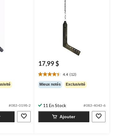
17,99 $
4.4
(12)
4.4
étoile(s)
sivité
Mieux notés
Exclusivité
sur
5.
12
11 En Stock
#083-0198-2
#083-4043-6
évaluations
r
Ajouter