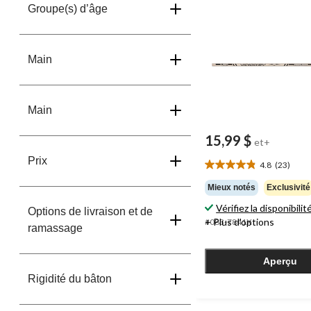
Groupe(s) d’âge
Main
Main
15,99 $
et+
Prix
4.8
(23)
4.8
étoile(s)
Mieux notés
Exclusivité
sur
Vérifiez la disponibilit
5.
Options de livraison et de
+ Plus d'options
#083-7841X
23
ramassage
évaluations
Aperçu
Rigidité du bâton