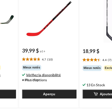
39,99 $
18,99 $
et+
4.7
(10)
4.4
(7)
4.7
4.4
étoile(s)
étoile(s)
Mieux notés
Mieux notés
Exclu
sur
sur
é
Vérifiez la disponibilité
5.
5.
+ Plus d'options
#083-1712X
10
7
13 En Stock
évaluations
évaluations
Aperçu
Ajoute