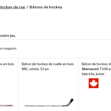
Bâtons
Hockey de rue
Bâtons de hockey
de
hockey
votre jeu.
on magasin
e en bois
Bâton de hockey de ruelle en bois
Bâton de hockey de
VIC
, sénior, 52 po
Sherwood
T500 a
injectée, junior