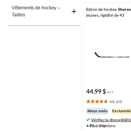
Vêtements de hockey –
Bâton de hockey
Sherw
Tailles
jeunes, rigidité de 43
44,99 $
et+
4.8
(23)
4.8
étoile(s)
Mieux notés
Exclusivité
sur
Vérifiez la disponibilit
5.
+ Plus d'options
#083-4109X
23