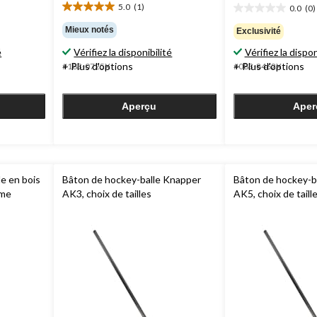
5.0
(1)
0.0
(0)
5.0
0.0
étoile(s)
étoile(s)
Mieux notés
Exclusivité
sur
sur
é
Vérifiez la disponibilité
Vérifiez la dispon
5.
5.
1
+ Plus d'options
+ Plus d'options
#183-0725X
#083-8462X
évaluation
Aperçu
Aper
e en bois
Bâton de hockey-balle Knapper
Bâton de hockey-b
ame
AK3, choix de tailles
AK5, choix de taill