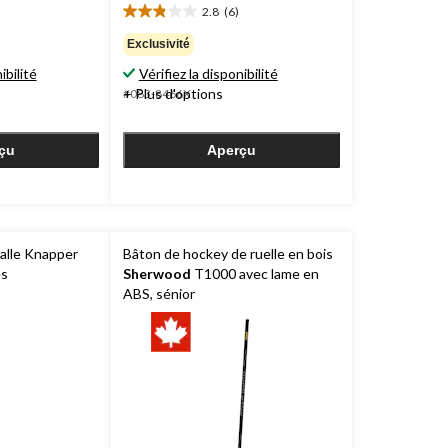
2.8
(6)
2.8
étoile(s)
Exclusivité
sur
ibilité
Vérifiez la disponibilité
5.
+ Plus d'options
#083-8466X
6
évaluations
çu
Aperçu
alle Knapper
Bâton de hockey de ruelle en bois
es
Sherwood
T1000 avec lame en
ABS, sénior