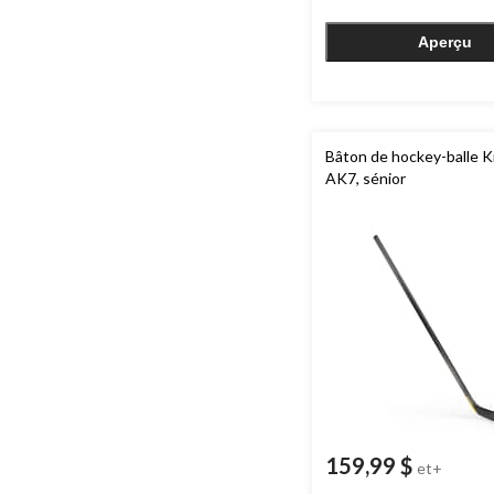
évaluations
Aperçu
Bâton de hockey-balle 
AK7, sénior
159,99 $
et+