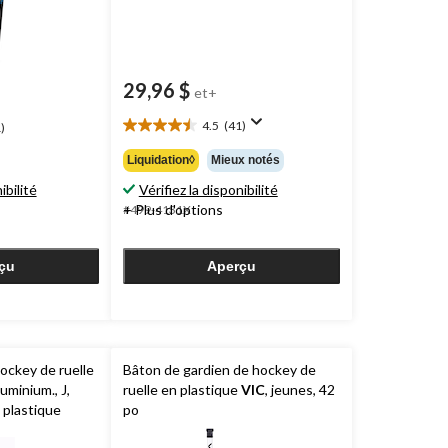
29,96 $
et+
4.5
(41)
)
4.5
étoile(s)
Liquidation◊
Mieux notés
sur
ibilité
Vérifiez la disponibilité
5.
41
+ Plus d'options
#499-4131X
évaluations
çu
Aperçu
ockey de ruelle
Bâton de gardien de hockey de
uminium., J,
ruelle en plastique
VIC
, jeunes, 42
 plastique
po