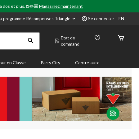
 à dos et plus.📒✏️🎒
Magasinez maintenant
u programme Récompenses Triangle
Se connecter
EN
État de
command
our en Classe
Party City
Centre-auto