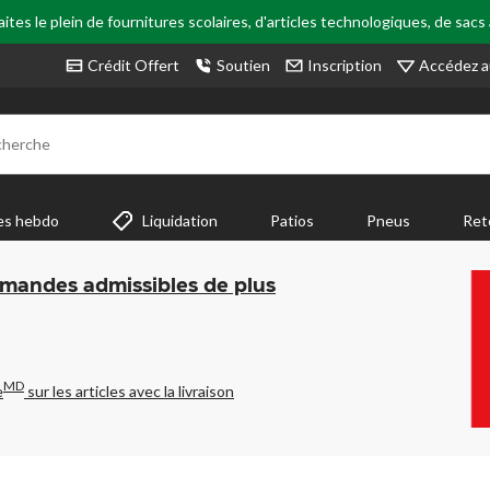
tes le plein de fournitures scolaires, d'articles technologiques, de sacs
Accédez a
Crédit Offert
Soutien
Inscription
cherche
es hebdo
Liquidation
Patios
Pneus
Ret
mmandes admissibles de plus
MD
e
sur les articles avec la livraison