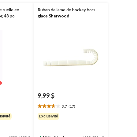
 ruelle en
Ruban de lame de hockey hors
or, 48 po
glace
Sherwood
9,99 $
3.7
(17)
3.7
étoile(s)
sivité
Exclusivité
sur
5.
17