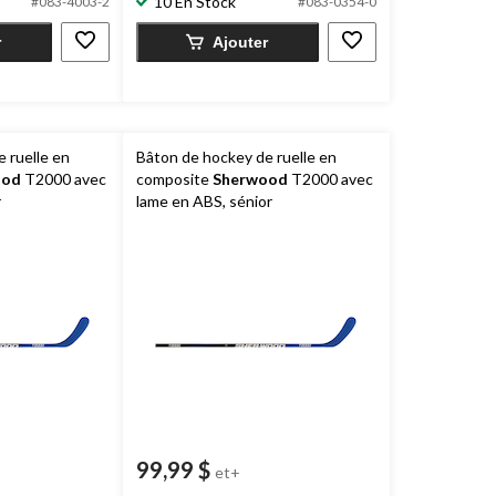
10 En Stock
évaluations
#083-4003-2
#083-0354-0
r
Ajouter
 ruelle en
Bâton de hockey de ruelle en
ood
T2000 avec
composite
Sherwood
T2000 avec
r
lame en ABS, sénior
99,99 $
et+