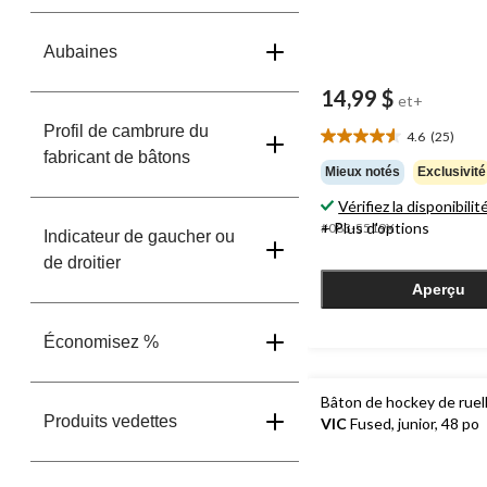
Aubaines
14,99 $
et+
Profil de cambrure du
4.6
(25)
4.6
fabricant de bâtons
étoile(s)
Mieux notés
Exclusivité
sur
Vérifiez la disponibilit
5.
25
+ Plus d'options
#083-5519X
Indicateur de gaucher ou
évaluations
de droitier
Aperçu
Économisez %
Bâton de hockey de ruell
Produits vedettes
VIC
Fused, junior, 48 po