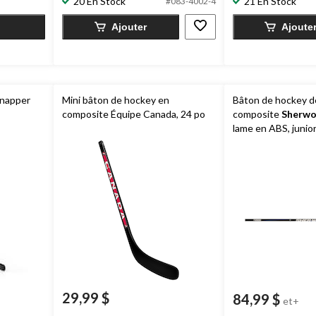
20 En Stock
21 En Stock
évaluations
évaluations
#083-4002-4
Ajouter
Ajoute
Knapper
Mini bâton de hockey en
Bâton de hockey de
composite Équipe Canada, 24 po
composite
Sherw
lame en ABS, junio
29,99 $
84,99 $
et+