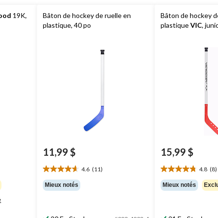
ood
19K,
Bâton de hockey de ruelle en
Bâton de hockey de
plastique, 40 po
plastique
VIC
, juni
11,99 $
15,99 $
4.6
(11)
4.8
(8)
4.6
4.8
étoile(s)
étoile(s)
Mieux notés
Mieux notés
Exclu
sur
sur
é
5.
5.
11
8