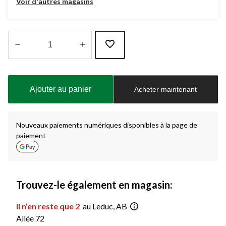
Voir d'autres magasins
Quantité
mise
à
Ajouter au panier
Acheter maintenant
jour
à
1
Nouveaux paiements numériques disponibles à la page de
paiement
Trouvez-le également en magasin:
Il n’en reste que 2
au Leduc, AB
Allée 72