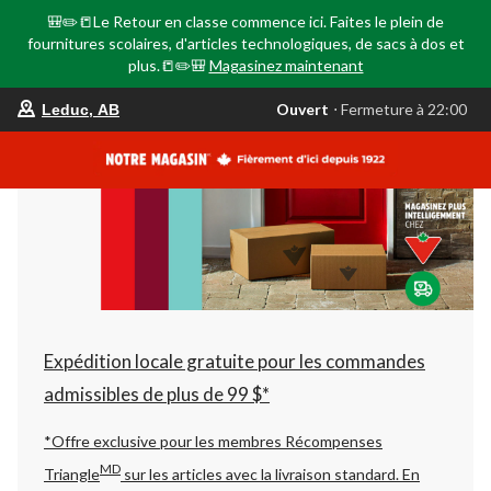
🎒✏️📒Le Retour en classe commence ici. Faites le plein de
fournitures scolaires, d'articles technologiques, de sacs à dos et
plus.📒✏️🎒
Magasinez maintenant
votre
Ouvert
⋅ Fermeture à 22:00
Leduc, AB
magasin
préféré
est
Leduc,
AB,
courament
Ouvert,
Fermeture
à
à
22:00
cliquer
pour
changer
Expédition locale gratuite pour les commandes
admissibles de plus de 99 $*
*Offre exclusive pour les membres Récompenses
MD
Triangle
sur les articles avec la livraison standard.
En