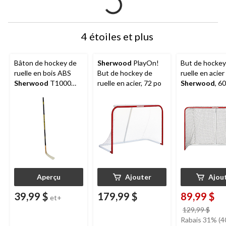
4 étoiles et plus
Bâton de hockey de
Sherwood
PlayOn!
But de hockey
ruelle en bois ABS
But de hockey de
ruelle en acier
Sherwood
T1000
ruelle en acier, 72 po
Sherwood
, 6
avec lame en ABS,
junior
Aperçu
Ajouter
Ajou
39,99 $
179,99 $
89,99 $
et+
prix
129,99 $
étai
Rabais 31% (4