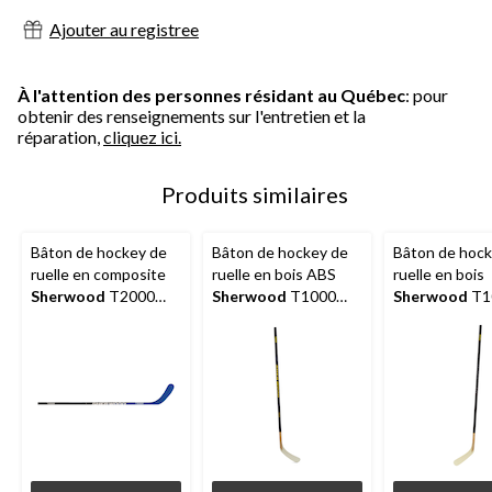
Ajouter au registree
À l'attention des personnes résidant au Québec
: pour
obtenir des renseignements sur l'entretien et la
réparation,
cliquez ici.
Produits similaires
Bâton de hockey de
Bâton de hockey de
Bâton de hock
ruelle en composite
ruelle en bois ABS
ruelle en bois
Sherwood
T2000
Sherwood
T1000
Sherwood
T1
avec lame en ABS,
avec lame en ABS,
avec lame en 
sénior
junior
sénior