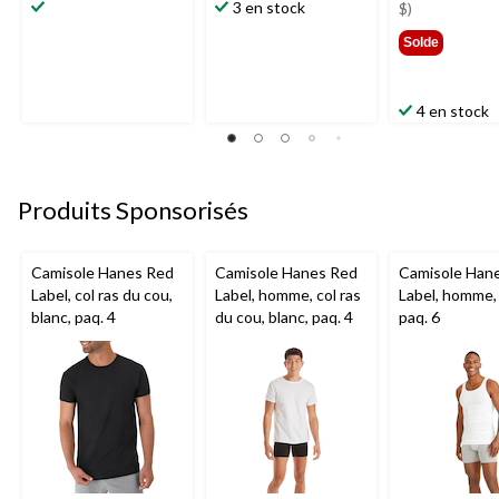
3 en stock
129,
$)
Solde
4 en stock
Produits Sponsorisés
Camisole Hanes Red
Camisole Hanes Red
Camisole Han
Label, col ras du cou,
Label, homme, col ras
Label, homme, 
blanc, paq. 4
du cou, blanc, paq. 4
paq. 6