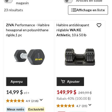
Articles en solde
magasin
23 résultats
Affichage en liste
ZIVA
Performance - Haltère
Haltère antidérapant
hexagonal en polyuréthane
réglable
WA:KE
rigide,1 pc
Athletic
, 10 à 50 lb
Aperçu
Ajouter
14,99 $
149,99 $
prix
et+
249,99 $
était
Rabais 40% (100.00 $)
4.9
(218)
249,99 $
4.9
4.7
(35)
étoile(s)
4.7
Mieux notés
Exclusivité