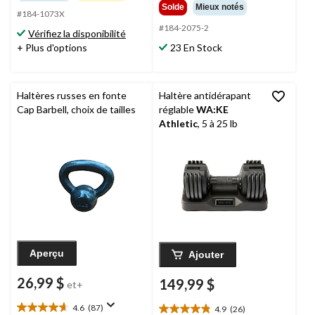
sur
étoile(s)
Solde
Mieux notés
5.
#184-1073X
sur
218
5.
#184-2075-2
Vérifiez la disponibilité
évaluations
35
+ Plus d'options
23 En Stock
évaluations
Haltères russes en fonte
Haltère antidérapant
Cap Barbell, choix de tailles
réglable
WA:KE
Athletic
, 5 à 25 lb
Aperçu
Ajouter
26,99 $
149,99 $
et+
4.6
(87)
4.9
(26)
4.6
4.9