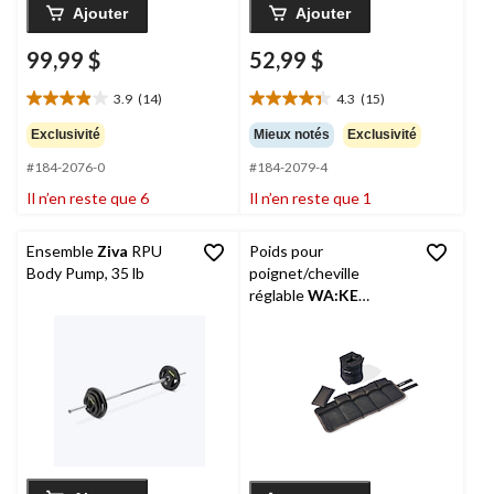
Ajouter
Ajouter
99,99 $
52,99 $
3.9
(14)
4.3
(15)
3.9
4.3
étoile(s)
étoile(s)
Exclusivité
Mieux notés
Exclusivité
sur
sur
#184-2076-0
#184-2079-4
5.
5.
14
15
Il n’en reste que 6
Il n’en reste que 1
évaluations
évaluations
Ensemble
Ziva
RPU
Poids pour
Body Pump, 35 lb
poignet/cheville
réglable
WA:KE
Athletic
, 5 lb, paq. 2