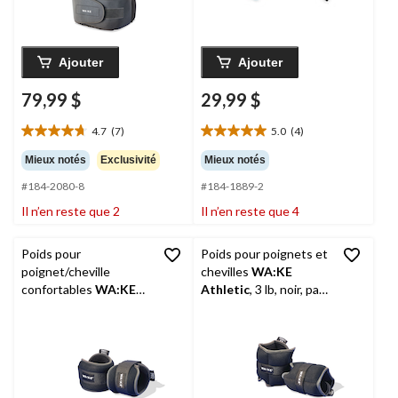
Ajouter
Ajouter
79,99 $
29,99 $
4.7
(7)
5.0
(4)
4.7
5.0
étoile(s)
étoile(s)
Mieux notés
Exclusivité
Mieux notés
sur
sur
#184-2080-8
#184-1889-2
5.
5.
7
4
Il n’en reste que 2
Il n’en reste que 4
évaluations
évaluations
Poids pour
Poids pour poignets et
poignet/cheville
chevilles
WA:KE
confortables
WA:KE
Athletic
, 3 lb, noir, paq.
Athletic
, 2,5 lb, paq. 2
2