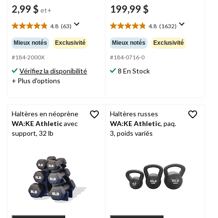
2,99 $
199,99 $
et+
4.8
(63)
4.8
(1632)
4.8
4.8
étoile(s)
étoile(s)
Mieux notés
Exclusivité
Mieux notés
Exclusivité
sur
sur
5.
5.
#184-2000X
#184-0716-0
63
1632
Vérifiez la disponibilité
8 En Stock
évaluations
évaluations
+ Plus d'options
Haltères en néoprène
Haltères russes
WA:KE Athletic
avec
WA:KE Athletic
, paq.
support, 32 lb
3, poids variés