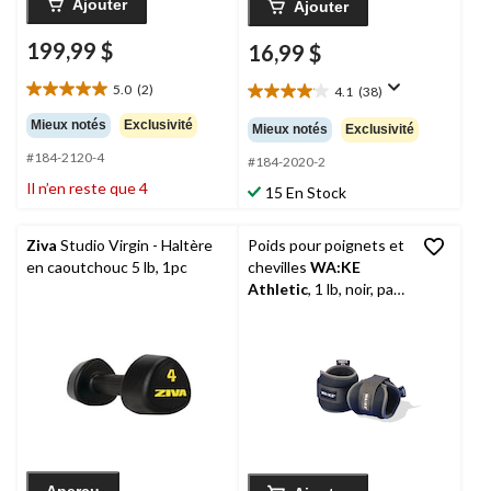
Ajouter
Ajouter
199,99 $
16,99 $
5.0
(2)
4.1
(38)
5.0
4.1
étoile(s)
étoile(s)
Mieux notés
Exclusivité
Mieux notés
Exclusivité
sur
sur
#184-2120-4
5.
5.
#184-2020-2
2
38
Il n’en reste que 4
15 En Stock
évaluations
évaluations
Ziva
Studio Virgin - Haltère
Poids pour poignets et
en caoutchouc 5 lb, 1pc
chevilles
WA:KE
Athletic
, 1 lb, noir, paq.
2
Aperçu