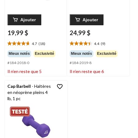
Ajouter
Ajouter
19,99 $
24,99 $
4.7
(18)
4.4
(9)
4.7
4.4
étoile(s)
étoile(s)
Mieux notés
Exclusivité
Mieux notés
Exclusivité
sur
sur
#184-2018-0
#184-2019-8
5.
5.
18
9
Il n’en reste que 5
Il n’en reste que 6
évaluations
évaluations
Cap Barbell
- Haltères
en néoprène pleins 4
lb, 1 pc