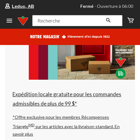
votre
Fermé
⋅ Ouverture à 06:00
Leduc, AB
magasin
préféré
est
Recherche
Leduc,
AB,
courament
Fermé,
Ouverture
à
à
06:00
cliquer
pour
changer
Expédition locale gratuite pour les commandes
admissibles de plus de 99 $*
*Offre exclusive pour les membres Récompenses
MD
Triangle
sur les articles avec la livraison standard.
En
savoir plus