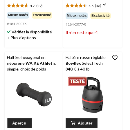
4.7
(29)
4.6
(46)
4.7
4.6
étoile(s)
étoile(s)
Mieux notés
Exclusivité
Mieux notés
Exclusivité
sur
sur
#184-2007X
5.
5.
#184-2077-8
29
46
Vérifiez la disponibilité
Il n’en reste que 4
évaluations
évaluations
+ Plus d'options
Haltère hexagonal en
Haltère russe réglable
néoprène
WA:KE Athletic
,
Bowflex
SelectTech
simple, choix de poids
840, 8 à 40 Ib
Aperçu
Ajouter