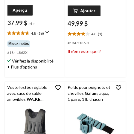
Aperçu
Ajouter
37,99 $
49,99 $
et+
4.8
(36)
4.0
(1)
4.8
4.0
étoile(s)
étoile(s)
#184-2136-8
Mieux notés
sur
sur
Il n’en reste que 2
5.
#184-1862X
5.
36
1
Vérifiez la disponibilité
évaluations
évaluation
+ Plus d'options
Veste lestée réglable
Poids pour poignets et
avec sacs de sable
chevilles
Gaiam
, aqua,
amovibles
WA:KE
1 paire, 1 lb chacun
Athletic
, 20 lb