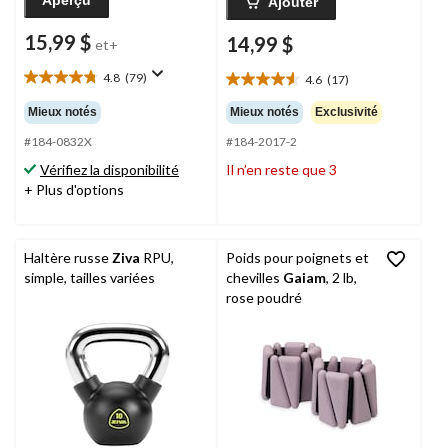
Ajouter
15,99 $
14,99 $
et+
4.8
(79)
4.6
(17)
4.8
4.6
étoile(s)
étoile(s)
Mieux notés
Mieux notés
Exclusivité
sur
sur
5.
#184-0832X
#184-2017-2
5.
79
17
Vérifiez la disponibilité
Il n’en reste que 3
évaluations
évaluations
+ Plus d'options
Haltère russe
Ziva
RPU,
Poids pour poignets et
simple, tailles variées
chevilles
Gaiam
, 2 lb,
rose poudré