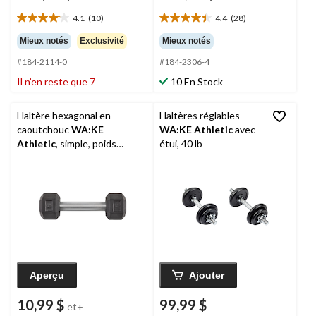
4.1
(10)
4.4
(28)
4.1
4.4
étoile(s)
étoile(s)
Mieux notés
Exclusivité
Mieux notés
sur
sur
#184-2114-0
#184-2306-4
5.
5.
10
28
Il n’en reste que 7
10 En Stock
évaluations
évaluations
Haltère hexagonal en
Haltères réglables
caoutchouc
WA:KE
WA:KE Athletic
avec
Athletic
, simple, poids
étui, 40 lb
variés
Aperçu
Ajouter
10,99 $
99,99 $
et+