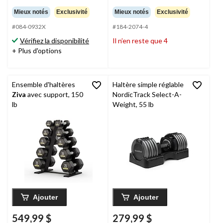
étoile(s)
étoile(s)
Mieux notés
Exclusivité
Mieux notés
Exclusivité
sur
sur
5.
#084-0932X
#184-2074-4
5.
87
26
Vérifiez la disponibilité
Il n’en reste que 4
évaluations
évaluations
+ Plus d'options
Ensemble d'haltères
Haltère simple réglable
Ziva
avec support, 150
NordicTrack Select-A-
lb
Weight, 55 lb
Ajouter
Ajouter
549,99 $
279,99 $