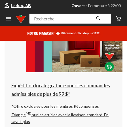
votre
Ouvert
⋅ Fermeture à 22:00
Leduc, AB
magasin
préféré
est
Recherche
Leduc,
AB,
courament
Ouvert,
Fermeture
à
à
22:00
cliquer
pour
changer
Expédition locale gratuite pour les commandes
admissibles de plus de 99 $*
*Offre exclusive pour les membres Récompenses
MD
Triangle
sur les articles avec la livraison standard.
En
savoir plus