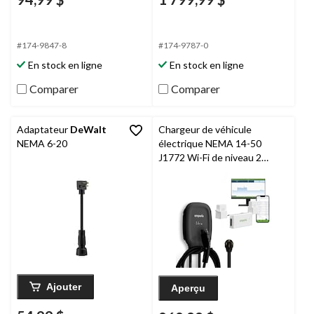
#174-9847-8
#174-9787-0
En stock en ligne
En stock en ligne
Comparer
Comparer
Adaptateur
DeWalt
Chargeur de véhicule
NEMA 6-20
électrique NEMA 14-50
J1772 Wi-Fi de niveau 2
avec gestion de charge
Emporia
, 40 A, noir
Ajouter
Aperçu