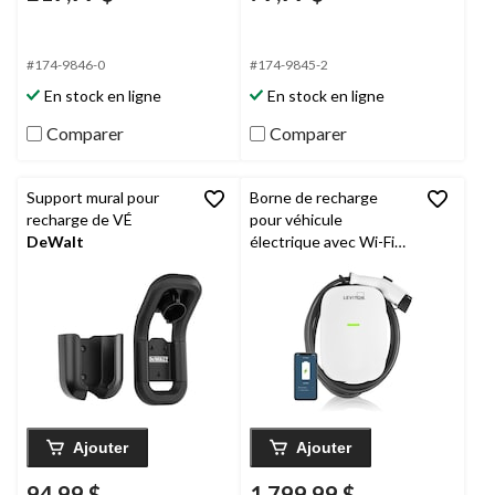
#174-9846-0
#174-9845-2
En stock en ligne
En stock en ligne
Comparer
Comparer
Support mural pour
Borne de recharge
recharge de VÉ
pour véhicule
DeWalt
électrique avec Wi-Fi
Leviton
, 80 A, niveau 2,
blanc
Ajouter
Ajouter
94,99 $
1 799,99 $