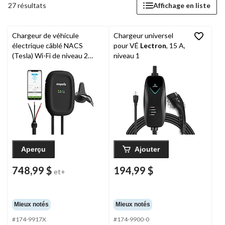
27 résultats
Affichage en liste
Chargeur de véhicule
Chargeur universel
électrique câblé NACS
pour VÉ
Lectron
, 15 A,
(Tesla) Wi-Fi de niveau 2
niveau 1
Emporia
, 48 A, blanc
Aperçu
Ajouter
748,99 $
194,99 $
et+
Mieux notés
Mieux notés
#174-9917X
#174-9900-0