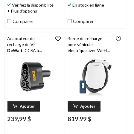
Vérifiez la disponibilité
En stock en ligne
+ Plus d'options
Comparer
Comparer
Adaptateur de
Borne de recharge
recharge de VÉ
pour véhicule
DeWalt
, CCSA à
électrique avec Wi-Fi
NACS
Leviton
, 32 A, niveau 2,
blanc
Ajouter
Ajouter
239,99 $
819,99 $