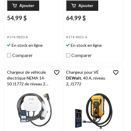
Ajouter
Ajouter
54,99 $
64,99 $
#174-9850-8
#174-9852-4
En stock en ligne
En stock en ligne
Comparer
Comparer
Chargeur de véhicule
Chargeur pour VÉ
électrique NEMA 14-
DEWalt
, 40 A, niveau
50 J1772 de niveau 2
2, J1772
Leviton
, 40 A