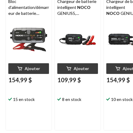
Bloc
Chargeur de batterie
Chargeur de b
d'alimentation/démarr
intelligent
NOCO
intelligent
eur de batterie
GENIUS5,
NOCO
GENIU
NOCO
GB40 Boost
chargeur/mainteneur/
chargeur/main
Plus, 1000 A, 12 V
désulfateur, 5 A, 6
Dénulfator, 10 
V/12 V
6 V/12 V.
Ajouter
Ajouter
Ajou
154,99 $
109,99 $
154,99 $
15 en stock
8 en stock
10 en stock