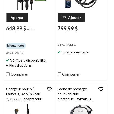
Aperçu
Ajouter
648,99 $
799,99 $
et+
#174-9844-4
Mieux notés
En stock en ligne
#174-9923X
Vérifiez la disponibilité
+ Plus d'options
Comparer
Comparer
Chargeur pour VÉ
Borne de recharge
DeWalt
, 32 A, niveau
pour véhicule
2, J1772, 1 adaptateur
électrique
Leviton
, 32
A, niveau 2, blanc