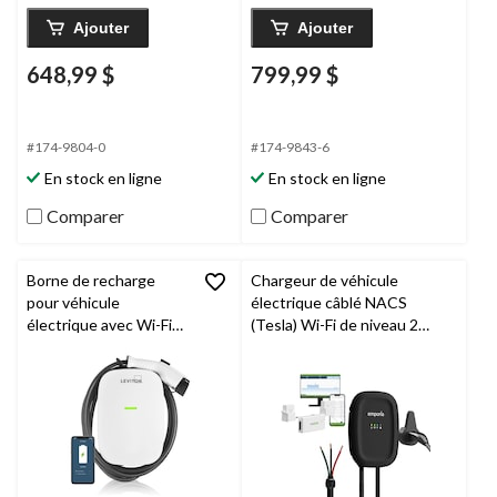
Ajouter
Ajouter
648,99 $
799,99 $
#174-9804-0
#174-9843-6
En stock en ligne
En stock en ligne
Comparer
Comparer
Borne de recharge
Chargeur de véhicule
pour véhicule
électrique câblé NACS
électrique avec Wi-Fi
(Tesla) Wi-Fi de niveau 2
Leviton
, 48 A, niveau 2,
avec gestion de charge
blanc
Emporia
, 48 A, noir