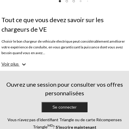
Tout ce que vous devez savoir sur les
chargeurs de VE
Choisir le bon chargeur de véhicule électrique peut considérablement améliorer
votre expérience de conduite, en vous garantissant la puissance dont vous avez
besoin quand vous en avez...
Voir plus
Comprendre les différents types de chargeurs
Chargeurs de niveau 1 : ils utilisent une prise domestique standard de 120 volts.
En raison de leur vitesse plus lente, ils nécessitent généralement une recharge
pendant la nuit.
Ouvrez une session pour consulter vos offres
Chargeurs de niveau 2 : ils nécessitent une prise de 240 volts et offrent des temps
personnalisées
de recharge plus rapides, ce qui les rend adéquats pour une utilisation
quotidienne.
Chargeurs rapides à courant continu : ils permettent une recharge rapide et sont
Se connecter
souvent utilisés dans des zones commerciales ou le long des autoroutes pour des
recharges rapides lors de longs trajets.
Vous n’avez pas d’identifiant Triangle ou de carte Récompenses
MD
Triangle
?
S’inscrire maintenant
Tenez compte de vos habitudes de conduite.