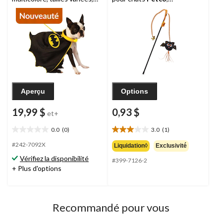
accessoire de costume à
chauve-souris
porter pour Halloween
d'Halloween
Aperçu
Options
19,99 $
0,93 $
et+
0.0
(0)
3.0
(1)
0.0
3.0
étoile(s)
étoile(s)
#242-7092X
Liquidation◊
Exclusivité
sur
sur
Vérifiez la disponibilité
#399-7126-2
5.
5.
+ Plus d'options
1
évaluation
Recommandé pour vous