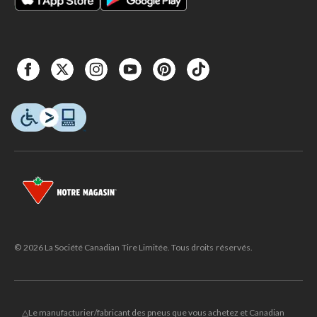
© 2026 La Société Canadian Tire Limitée. Tous droits réservés.
△Le manufacturier/fabricant des pneus que vous achetez et Canadian