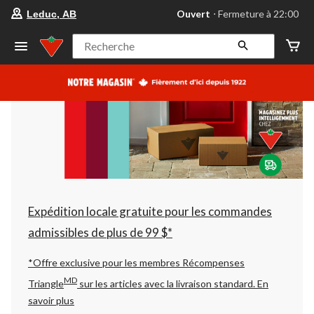
votre
Ouvert
⋅ Fermeture à 22:00
Leduc, AB
magasin
préféré
est
Recherche
Leduc,
AB,
courament
Ouvert,
Fermeture
à
à
22:00
cliquer
pour
changer
Expédition locale gratuite pour les commandes
admissibles de plus de 99 $*
*Offre exclusive pour les membres Récompenses
MD
Triangle
sur les articles avec la livraison standard.
En
savoir plus