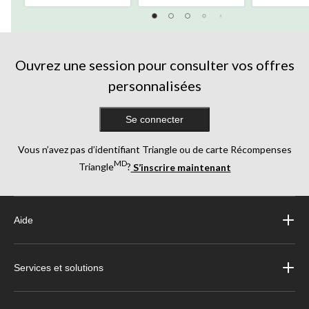
sur
sur
sur
5.
5.
5.
1
26
évaluation
évaluations
Ouvrez une session pour consulter vos offres
personnalisées
Se connecter
Vous n’avez pas d’identifiant Triangle ou de carte Récompenses
MD
Triangle
?
S’inscrire maintenant
Aide
Services et solutions