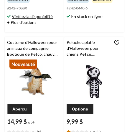
sur
sur
#242-7088X
#242-0440-6
5.
5.
1
1
Vérifiez la disponibilité
En stock en ligne
évaluation
évaluation
+ Plus d'options
Costume d'Halloween pour
Peluche aplatie
animaux de compagnie
d'Halloween pour
Bootique de Petco, chauve-
chiens
Petco
,
souris, noir, tailles variées,
squelette, 12 po
accessoire portable pour
Halloween
Aperçu
Options
14,99 $
9,99 $
et+
0.0
(0)
1.0
(2)