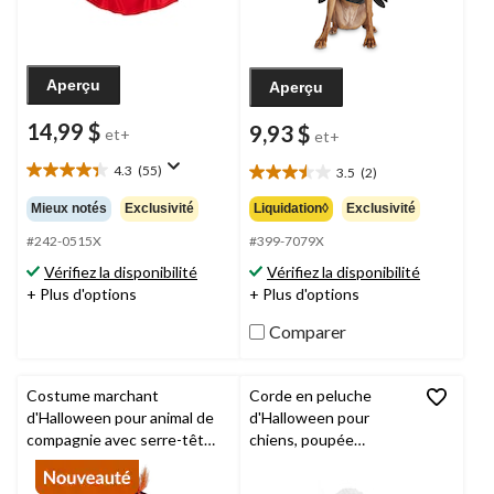
Aperçu
Aperçu
14,99 $
9,93 $
et+
et+
4.3
(55)
3.5
(2)
4.3
3.5
étoile(s)
étoile(s)
Mieux notés
Exclusivité
Liquidation◊
Exclusivité
sur
sur
5.
#242-0515X
#399-7079X
5.
55
2
Vérifiez la disponibilité
Vérifiez la disponibilité
évaluations
évaluations
+ Plus d'options
+ Plus d'options
Comparer
Costume marchant
Corde en peluche
d'Halloween pour animal de
d'Halloween pour
compagnie avec serre-tête,
chiens, poupée
Anxiété de Sens dessus
vaudou, 9 po
dessous 2, multicolore,