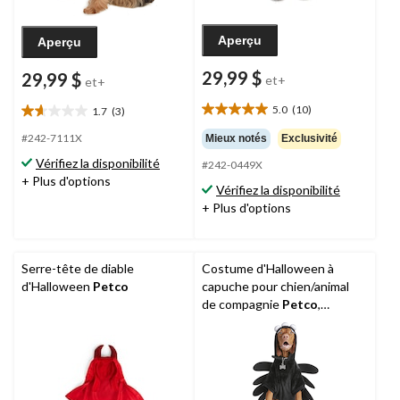
Aperçu
Aperçu
29,99 $
29,99 $
et+
et+
5.0
(10)
1.7
(3)
5.0
1.7
étoile(s)
étoile(s)
#242-7111X
Mieux notés
Exclusivité
sur
sur
Vérifiez la disponibilité
#242-0449X
5.
5.
+ Plus d'options
10
3
Vérifiez la disponibilité
évaluations
évaluations
+ Plus d'options
Serre-tête de diable
Costume d'Halloween à
d'Halloween
Petco
capuche pour chien/animal
de compagnie
Petco
,
araignée, tailles variées, noir