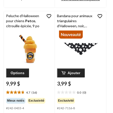
Peluche d'Halloween
Bandana pour animaux
pour chiens
Petco
,
triangulaires
citrouille épicée, 9 po
d'Halloween, noir,
grand, accessoire prêt-
à-porter pour
Halloween
Options
Ajouter
9,99 $
3,99 $
4.7
(16)
0.0
(0)
4.7
0.0
étoile(s)
étoile(s)
Mieux notés
Exclusivité
Exclusivité
sur
sur
#242-0433-4
#242-7116-8
5.
5.