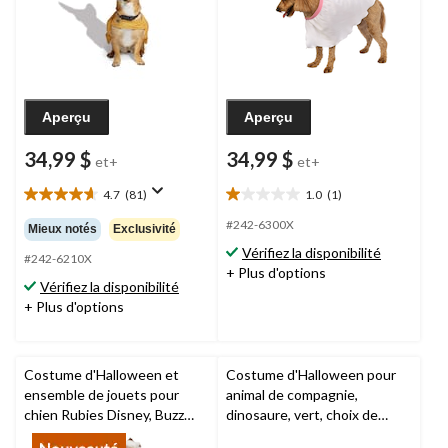
Aperçu
Aperçu
34,99 $
34,99 $
et+
et+
4.7
(81)
1.0
(1)
4.7
1.0
étoile(s)
étoile(s)
#242-6300X
Mieux notés
Exclusivité
sur
sur
Vérifiez la disponibilité
5.
5.
#242-6210X
+ Plus d'options
81
1
Vérifiez la disponibilité
évaluations
évaluation
+ Plus d'options
Costume d'Halloween et
Costume d'Halloween pour
ensemble de jouets pour
animal de compagnie,
chien Rubies Disney, Buzz
dinosaure, vert, choix de
Lightyear, multicolore, tailles
tailles