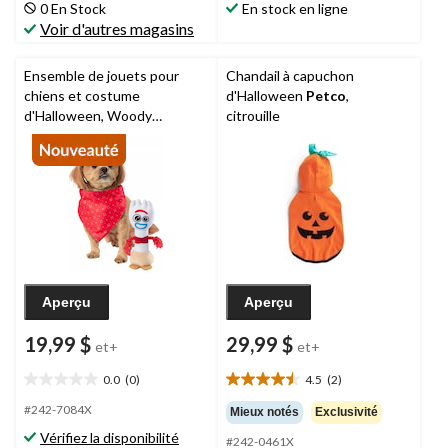
16
0 En Stock
En stock en ligne
évaluations
Voir d'autres magasins
Ensemble de jouets pour
Chandail à capuchon
chiens et costume
d'Halloween
Petco
,
d'Halloween, Woody
citrouille
d'Histoire de jouets,
multicolore, tailles variées
Aperçu
Aperçu
19,99 $
29,99 $
et+
et+
0.0
(0)
4.5
(2)
0.0
4.5
étoile(s)
étoile(s)
#242-7084X
Mieux notés
Exclusivité
sur
sur
Vérifiez la disponibilité
#242-0461X
5.
5.