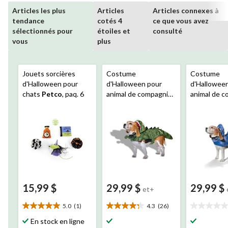
Articles les plus
Articles
Articles connexes à
tendance
cotés 4
ce que vous avez
sélectionnés pour
étoiles et
consulté
vous
plus
Jouets sorcières
Costume
Costume
d'Halloween pour
d'Halloween pour
d'Hallowee
chats
Petco
, paq. 6
animal de compagnie,
animal de c
dinosaure, vert, choix
requin, bleu
de tailles
tailles
15,99 $
29,99 $
29,99 $
et+
5.0
(1)
4.3
(26)
5.0
4.3
0.0
étoile(s)
étoile(s)
étoile(s)
En stock en ligne