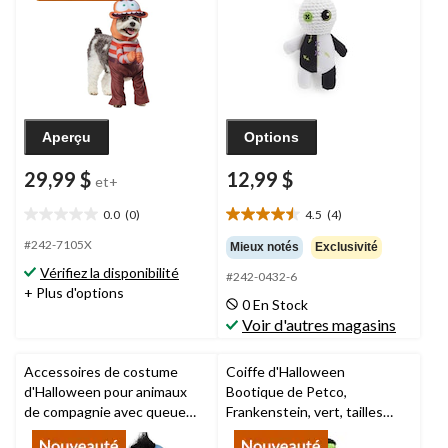
tailles variées
Aperçu
Options
29,99 $
12,99 $
et+
0.0
(0)
4.5
(4)
0.0
4.5
étoile(s)
étoile(s)
#242-7105X
Mieux notés
Exclusivité
sur
sur
Vérifiez la disponibilité
#242-0432-6
5.
5.
+ Plus d'options
4
0 En Stock
évaluations
Voir d'autres magasins
Accessoires de costume
Coiffe d'Halloween
d'Halloween pour animaux
Bootique de Petco,
de compagnie avec queue
Frankenstein, vert, tailles
et chapeau, Bourriquet,
variées