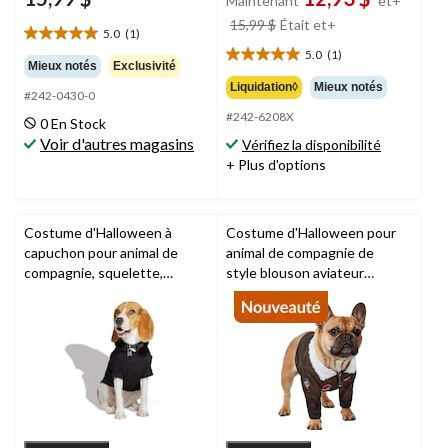
Maintenant
et+
prix
15,99 $
Était
et+
5.0
(1)
5.0
était
5.0
(1)
étoile(s)
5.0
à
Mieux notés
Exclusivité
sur
étoile(s)
partir
Liquidation◊
Mieux notés
#242-0430-0
5.
sur
de
1
#242-6208X
5.
0 En Stock
15,99 $
évaluation
1
Voir d'autres magasins
Vérifiez la disponibilité
évaluation
+ Plus d'options
Costume d'Halloween à
Costume d'Halloween pour
capuchon pour animal de
animal de compagnie de
compagnie, squelette,
style blouson aviateur
noir/blanc, choix de tailles
Maverick de Top Gun,
multicolore, tailles variées