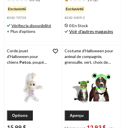
0.0
1.0
étoile(s)
étoile(s)
Exclusivité
Exclusivité
sur
sur
#242-7072X
#242-0439-2
5.
5.
2
Vérifiez la disponibilité
0 En Stock
évaluations
Voir d'autres magasins
+ Plus d'options
Corde jouet
Costume d'Halloween pour
d'Halloween pour
animal de compagnie,
chiens
Petco
, poupée
grenouille, vert, choix de
vaudou, 12 po
tailles
Options
Aperçu
15,99 $
12,93 $