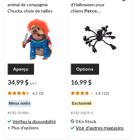
animal de compagnie
d'Halloween pour
Chucky, choix de tailles
chiens
Petco
,
araignée, 14 po
Aperçu
Options
34,99 $
16,99 $
et+
4.3
(3)
3.8
(12)
4.3
3.8
étoile(s)
étoile(s)
Mieux notés
Exclusivité
sur
sur
#242-0548X
#242-0429-6
5.
5.
3
12
Vérifiez la disponibilité
0 En Stock
évaluations
évaluations
Voir d'autres magasins
+ Plus d'options