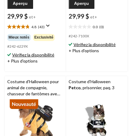
Aperçu
Aperçu
29,99 $
29,99 $
et+
et+
4.8
(43)
0.0
(0)
4.8
0.0
étoile(s)
étoile(s)
#242-7100X
Mieux notés
Exclusivité
sur
sur
Vérifiez la disponibilité
5.
5.
#242-6229X
+ Plus d'options
43
Vérifiez la disponibilité
évaluations
+ Plus d'options
Costume d'Halloween pour
Costume d'Halloween
animal de compagnie,
Petco
, prisonnier, paq. 3
chasseur de fantômes avec
pack à protons, multicolore,
tailles variées