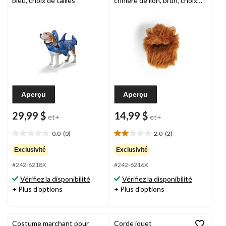
bleu, choix de tailles
crinière de lion, brun, choix
de tailles
Aperçu
Aperçu
29,99 $
14,99 $
et+
et+
0.0
(0)
2.0
(2)
0.0
2.0
étoile(s)
étoile(s)
Exclusivité
Exclusivité
sur
sur
#242-6218X
#242-6216X
5.
5.
2
Vérifiez la disponibilité
Vérifiez la disponibilité
évaluations
+ Plus d'options
+ Plus d'options
Costume marchant pour
Corde jouet