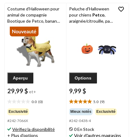
Costume d'Halloween pour
Peluche d'Halloween
animal de compagnie
pour chiens
Petco
,
Bootique de Petco, banane,
araignée/citrouille, paq.
jaune, tailles variées
2
Aperçu
Options
29,99 $
9,99 $
et+
0.0
(0)
5.0
(9)
0.0
5.0
étoile(s)
étoile(s)
Exclusivité
Mieux notés
Exclusivité
sur
sur
#242-7066X
#242-0438-4
5.
5.
9
Vérifiez la disponibilité
0 En Stock
évaluations
Voir d'autres magasins
+ Plus d'options