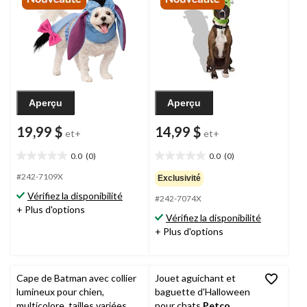
multicolore, tailles variées
Aperçu
Aperçu
19,99 $
14,99 $
et+
et+
0.0
(0)
0.0
(0)
0.0
0.0
étoile(s)
étoile(s)
#242-7109X
Exclusivité
sur
sur
Vérifiez la disponibilité
#242-7074X
5.
5.
+ Plus d'options
Vérifiez la disponibilité
+ Plus d'options
Cape de Batman avec collier
Jouet aguichant et
lumineux pour chien,
baguette d'Halloween
multicolore, tailles variées,
pour chats
Petco
,