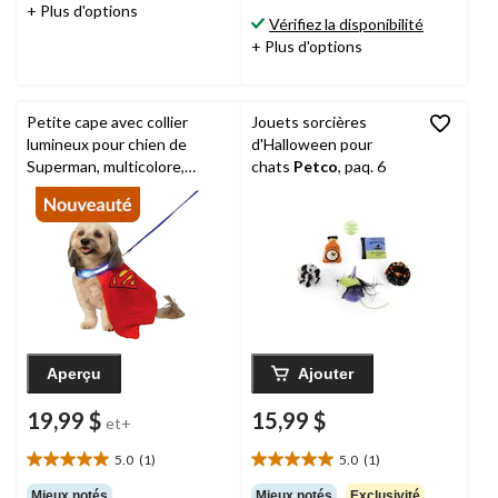
+ Plus d'options
2
Vérifiez la disponibilité
évaluations
+ Plus d'options
Petite cape avec collier
Jouets sorcières
lumineux pour chien de
d'Halloween pour
Superman, multicolore,
chats
Petco
, paq. 6
tailles variées, accessoire de
costume à porter pour
Halloween
Aperçu
Ajouter
19,99 $
15,99 $
et+
5.0
(1)
5.0
(1)
5.0
5.0
étoile(s)
étoile(s)
Mieux notés
Mieux notés
Exclusivité