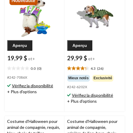
variées
Aperçu
Aperçu
19,99 $
29,99 $
et+
et+
0.0
(0)
4.3
(26)
0.0
4.3
étoile(s)
étoile(s)
#242-7086X
Mieux notés
Exclusivité
sur
sur
Vérifiez la disponibilité
#242-6202X
5.
5.
+ Plus d'options
26
Vérifiez la disponibilité
évaluations
+ Plus d'options
Costume d'Halloween pour
Costume d'Halloween pour
animal de compagnie, requin,
animal de compagnie,