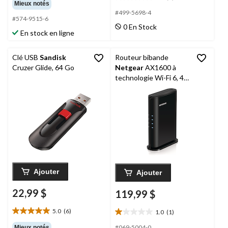
étoile(s)
0.0
Mieux notés
sur
étoile(s)
#499-5698-4
#574-9515-6
5.
sur
0 En Stock
12
5.
En stock en ligne
évaluations
Clé USB
Sandisk
Routeur bibande
Cruzer Glide, 64 Go
Netgear
AX1600 à
technologie Wi-Fi 6, 4
flux, 1,6 Gb/s
Ajouter
Ajouter
22,99 $
119,99 $
5.0
(6)
1.0
(1)
5.0
1.0
étoile(s)
étoile(s)
#069-5004-0
Mieux notés