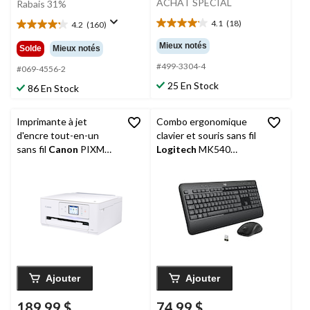
était
ACHAT SPÉCIAL
Rabais 31%
12,99 $
4.1
(18)
4.2
(160)
4.1
4.2
étoile(s)
étoile(s)
Mieux notés
Solde
Mieux notés
sur
sur
#499-3304-4
5.
5.
#069-4556-2
18
160
25 En Stock
86 En Stock
évaluations
évaluations
Imprimante à jet
Combo ergonomique
d'encre tout-en-un
clavier et souris sans fil
sans fil
Canon
PIXMA
Logitech
MK540
TS7720
Advanced
Ajouter
Ajouter
189,99 $
74,99 $