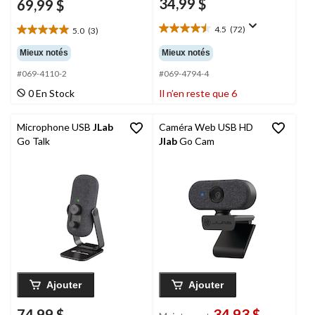
34,99 $
69,99 $
4.5
(72)
5.0
(3)
4.5
5.0
étoile(s)
étoile(s)
Mieux notés
Mieux notés
sur
sur
5.
#069-4110-2
#069-4794-4
5.
72
3
0 En Stock
Il n’en reste que 6
évaluations
évaluations
Microphone USB
JLab
Caméra Web USB HD
Go Talk
Jlab
Go Cam
Ajouter
Ajouter
74,99 $
34,93 $