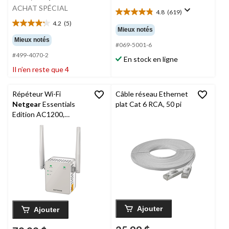
ACHAT SPÉCIAL
4.8
(619)
4.8
4.2
(5)
étoile(s)
4.2
Mieux notés
sur
étoile(s)
Mieux notés
5.
#069-5001-6
sur
619
#499-4070-2
5.
En stock en ligne
évaluations
5
Il n’en reste que 4
évaluations
Répéteur Wi-Fi
Câble réseau Ethernet
Netgear
Essentials
plat Cat 6 RCA, 50 pi
Edition AC1200,
EX6120
Ajouter
Ajouter