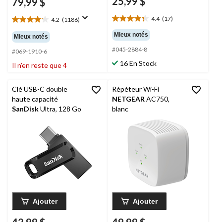
25,99 $
79,99 $
4.4
(17)
4.2
(1186)
4.4
4.2
étoile(s)
étoile(s)
Mieux notés
Mieux notés
sur
sur
#045-2884-8
5.
5.
#069-1910-6
17
1186
16 En Stock
Il n’en reste que 4
évaluations
évaluations
Clé USB-C double
Répéteur Wi-Fi
haute capacité
NETGEAR
AC750,
SanDisk
Ultra, 128 Go
blanc
Ajouter
Ajouter
42,99 $
49,99 $