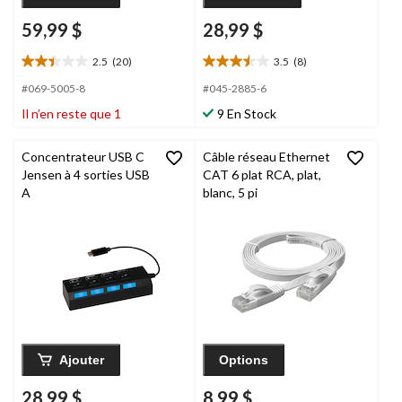
59,99 $
28,99 $
2.5
(20)
3.5
(8)
2.5
3.5
étoile(s)
étoile(s)
#069-5005-8
#045-2885-6
sur
sur
Il n’en reste que 1
9 En Stock
5.
5.
20
8
évaluations
évaluations
Concentrateur USB C
Câble réseau Ethernet
Jensen à 4 sorties USB
CAT 6 plat RCA, plat,
A
blanc, 5 pi
Ajouter
Options
28,99 $
8,99 $