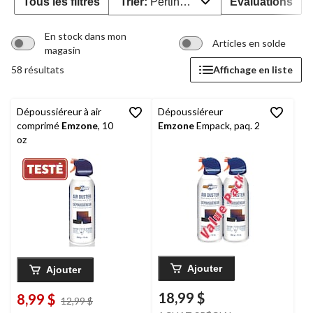
Tous les filtres
Trier:
Pertinence
Évaluations
En stock dans mon
Articles en solde
magasin
58 résultats
Affichage en liste
Dépoussiéreur à air
Dépoussiéreur
comprimé
Emzone
, 10
Emzone
Empack, paq. 2
oz
Ajouter
Ajouter
18,99 $
8,99 $
prix
12,99 $