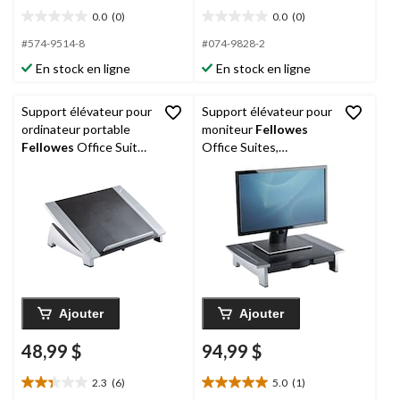
0.0
(0)
0.0
(0)
0.0
0.0
étoile(s)
étoile(s)
#574-9514-8
#074-9828-2
sur
sur
En stock en ligne
En stock en ligne
5.
5.
Support élévateur pour
Support élévateur pour
ordinateur portable
moniteur
Fellowes
Fellowes
Office Suites
Office Suites,
avec inclinaison
noir/argent
réglable, noir/argent
Ajouter
Ajouter
48,99 $
94,99 $
2.3
(6)
5.0
(1)
2.3
5.0