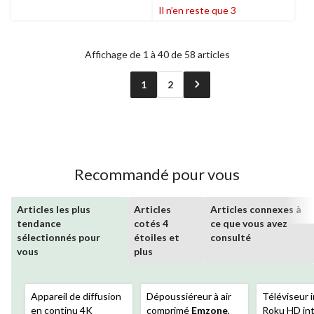
Il n’en reste que 3
Affichage de 1 à 40 de 58 articles
1
2
Recommandé pour vous
Articles les plus
Articles
Articles connexes à
tendance
cotés 4
ce que vous avez
sélectionnés pour
étoiles et
consulté
vous
plus
Appareil de diffusion
Dépoussiéreur à air
Téléviseur i
en continu 4K
comprimé
Emzone
,
Roku HD int