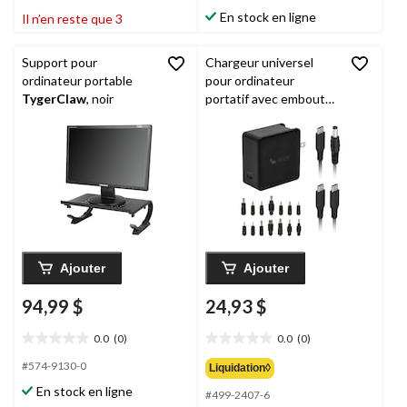
sur
sur
En stock en ligne
Il n’en reste que 3
5.
5.
47
évaluations
Support pour
Chargeur universel
ordinateur portable
pour ordinateur
TygerClaw
, noir
portatif avec embouts
variés, 65 W
Ajouter
Ajouter
94,99 $
24,93 $
0.0
(0)
0.0
(0)
0.0
0.0
étoile(s)
étoile(s)
#574-9130-0
Liquidation◊
sur
sur
En stock en ligne
#499-2407-6
5.
5.