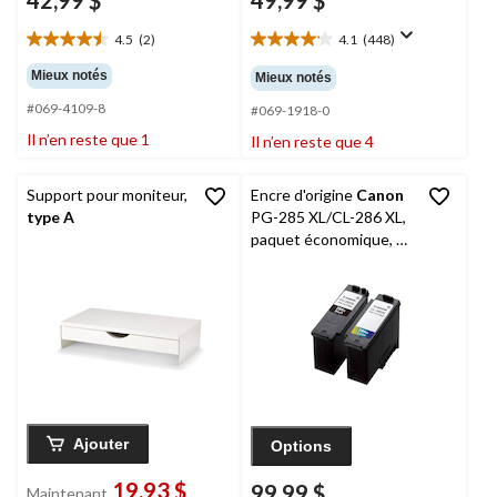
4.5
(2)
4.1
(448)
4.5
4.1
étoile(s)
étoile(s)
Mieux notés
Mieux notés
sur
sur
#069-4109-8
5.
5.
#069-1918-0
2
448
Il n’en reste que 1
Il n’en reste que 4
évaluations
évaluations
Support pour moniteur,
Encre d'origine
Canon
type A
PG-285 XL/CL-286 XL,
paquet économique, 2
cartouches
Ajouter
Options
19,93 $
99,99 $
Maintenant