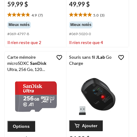
59,99 $
49,99 $
4.9
(7)
5.0
(3)
4.9
5.0
étoile(s)
étoile(s)
Mieux notés
Mieux notés
sur
sur
#069-4797-8
#069-5020-0
5.
5.
7
3
Il n’en reste que 2
Il n’en reste que 4
évaluations
évaluations
Carte mémoire
Souris sans fil
JLab
Go
microSDXC
SanDisk
Charge
Ultra, 256 Go, 120
Mb/s, A1, classe 10
UHS-I
Ajouter
Options