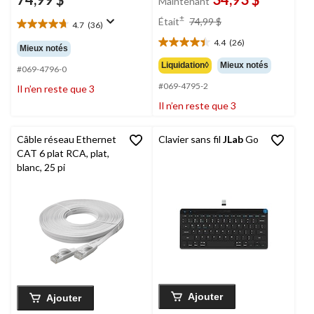
Maintenant
prix
±
Était
74,99 $
4.7
(36)
4.7
était
étoile(s)
4.4
(26)
74,99 $
4.4
Mieux notés
sur
étoile(s)
Liquidation◊
Mieux notés
5.
#069-4796-0
sur
36
#069-4795-2
5.
Il n’en reste que 3
évaluations
26
Il n’en reste que 3
évaluations
Câble réseau Ethernet
Clavier sans fil
JLab
Go
CAT 6 plat RCA, plat,
blanc, 25 pi
Ajouter
Ajouter