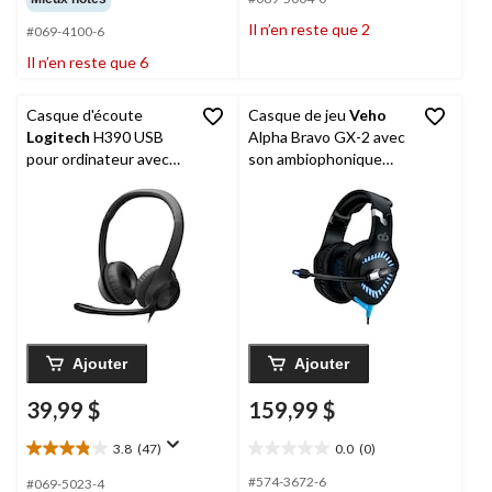
sur
sur
Il n’en reste que 2
#069-4100-6
5.
5.
6
1
Il n’en reste que 6
évaluations
évaluation
Casque d'écoute
Casque de jeu
Veho
Logitech
H390 USB
Alpha Bravo GX-2 avec
pour ordinateur avec
son ambiophonique
microphone avec
UBU 7,1 et
fonction antibruit et
microphone, noir
commandes intégrées
Ajouter
Ajouter
39,99 $
159,99 $
3.8
(47)
0.0
(0)
3.8
0.0
étoile(s)
étoile(s)
#574-3672-6
#069-5023-4