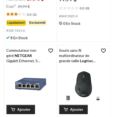
prix
±
Était
39,99 $
0.0
(0)
était
0.0
3.0
(1)
étoile(s)
39,99 $
#069-5025-0
3.0
sur
étoile(s)
Liquidation◊
Exclusivité
0 En Stock
5.
sur
#142-7611-6
5.
1
8 En Stock
évaluation
Commutateur non
Souris sans fil
géré
NETGEAR
multiordinateur de
Gigabit Ethernet, 5
grande taille
Logitech
ports
Precision Pro M720
Ajouter
Ajouter