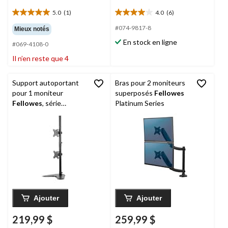
5.0
(1)
4.0
(6)
5.0
4.0
étoile(s)
étoile(s)
#074-9817-8
Mieux notés
sur
sur
En stock en ligne
#069-4108-0
5.
5.
1
6
Il n’en reste que 4
évaluation
évaluations
Support autoportant
Bras pour 2 moniteurs
pour 1 moniteur
superposés
Fellowes
Fellowes
, série
Platinum Series
professionnelle, noir
Ajouter
Ajouter
219,99 $
259,99 $