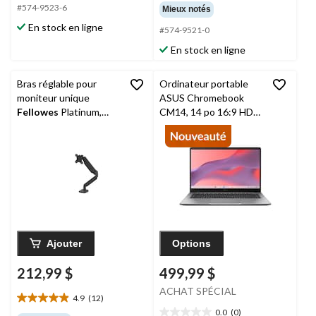
étoile(s)
étoile(s)
#574-9523-6
Mieux notés
sur
sur
En stock en ligne
#574-9521-0
5.
5.
6
1
En stock en ligne
évaluations
évaluation
Bras réglable pour
Ordinateur portable
moniteur unique
ASUS Chromebook
Fellowes
Platinum,
CM14, 14 po 16:9 HD
noir
intégré
Ajouter
Options
212,99 $
499,99 $
ACHAT SPÉCIAL
4.9
(12)
4.9
0.0
(0)