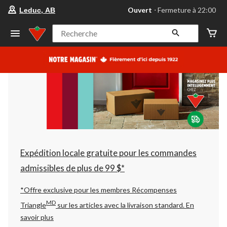
votre
Ouvert
⋅ Fermeture à 22:00
Leduc, AB
magasin
préféré
est
Recherche
Leduc,
AB,
courament
Ouvert,
Fermeture
à
à
22:00
cliquer
pour
changer
Expédition locale gratuite pour les commandes
admissibles de plus de 99 $*
*Offre exclusive pour les membres Récompenses
MD
Triangle
sur les articles avec la livraison standard.
En
savoir plus