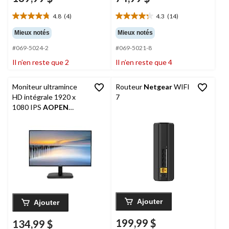
4.8
(4)
4.3
(14)
4.8
4.3
étoile(s)
étoile(s)
Mieux notés
Mieux notés
sur
sur
#069-5024-2
#069-5021-8
5.
5.
4
14
Il n’en reste que 2
Il n’en reste que 4
évaluations
évaluations
Moniteur ultramince
Routeur
Netgear
WIFI
HD intégrale 1920 x
7
1080 IPS
AOPEN
ACER 24CL1, câble
HDMI inclus, 24 po
Ajouter
Ajouter
199,99 $
134,99 $