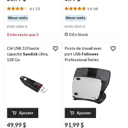
4.1
(7)
5.0
(4)
4.1
5.0
étoile(s)
étoile(s)
Mieux notés
Mieux notés
sur
sur
#045-2886-4
#044-1830-4
5.
5.
7
4
Il n’en reste que 3
0 En Stock
évaluations
évaluations
Clé USB 3.0 haute
Poste de travail avec
capacité
Sandisk
Ultra,
port USB
Fellowes
128 Go
Professional Series
Ajouter
Ajouter
49,99 $
91,99 $