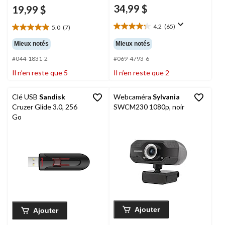
34,99 $
19,99 $
4.2
(65)
5.0
(7)
4.2
5.0
étoile(s)
étoile(s)
Mieux notés
Mieux notés
sur
sur
5.
#044-1831-2
#069-4793-6
5.
65
7
Il n’en reste que 5
Il n’en reste que 2
évaluations
évaluations
Clé USB
Sandisk
Webcaméra
Sylvania
Cruzer Glide 3.0, 256
SWCM230 1080p, noir
Go
Ajouter
Ajouter