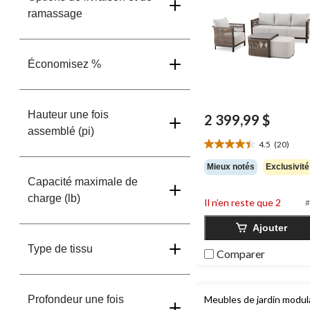
ramassage
Économisez %
Hauteur une fois
2 399,99 $
assemblé (pi)
4.5
(20)
4.5
étoile(s)
Mieux notés
Exclusivité
sur
Capacité maximale de
5.
charge (lb)
20
Il n’en reste que 2
#
évaluations
Ajouter
Type de tissu
Comparer
Profondeur une fois
Meubles de jardin modul