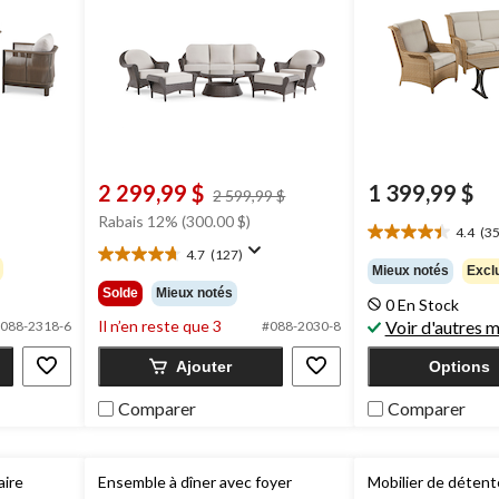
2 299,99 $
1 399,99 $
prix
2 599,99 $
était
Rabais 12% (300.00 $)
4.4
(35
2 599,99 $
4.4
4.7
(127)
étoile(s)
4.7
Mieux notés
Exclu
sur
étoile(s)
Solde
Mieux notés
5.
0 En Stock
sur
35
Il n’en reste que 3
Voir d'autres 
5.
088-2318-6
#088-2030-8
évaluations
127
Ajouter
Options
évaluations
Comparer
Comparer
aire
Ensemble à dîner avec foyer
Mobilier de détent