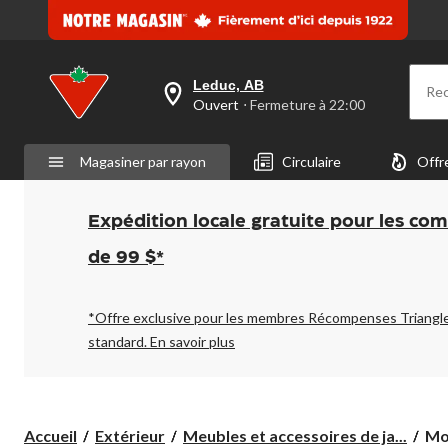
Leduc, AB
Re
votre
Ouvert
⋅ Fermeture à 22:00
magasin
préféré
est
Magasiner par rayon
Circulaire
Offr
Leduc,
AB,
courament
Ouvert,
Expédition locale gratuite pour les co
Fermeture
à
de 99 $*
à
22:00
cliquer
pour
*Offre exclusive pour les membres Récompenses Triangl
changer
standard.
En savoir plus
Mob
Accueil
Extérieur
Meubles et accessoires de ja...
Mo