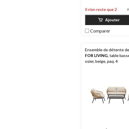
5.
54
Il n’en reste que 2
#
évaluations
Ajouter
Comparer
Ensemble de détente de 
FOR LIVING
, table bass
osier, beige, paq. 4