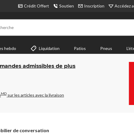
Accédez a
Crédit Offert
Soutien
Inscription
cherche
es hebdo
Liquidation
Patios
Pneus
L’ét
mmandes admissibles de plus
MD
e
sur les articles avec la livraison
ilier
bilier de conversation