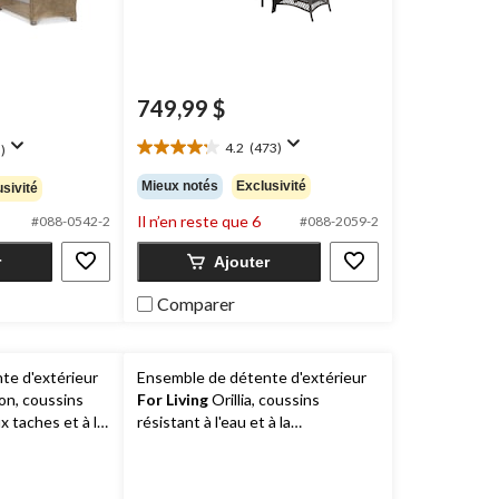
749,99 $
4.2
(473)
)
4.2
étoile(s)
Mieux notés
Exclusivité
sivité
sur
5.
Il n’en reste que 6
#088-0542-2
#088-2059-2
473
évaluations
r
Ajouter
Comparer
te d'extérieur
Ensemble de détente d'extérieur
n, coussins
For Living
Orillia, coussins
ux taches et à la
résistant à l'eau et à la
4
décoloration, gris, paq. 4