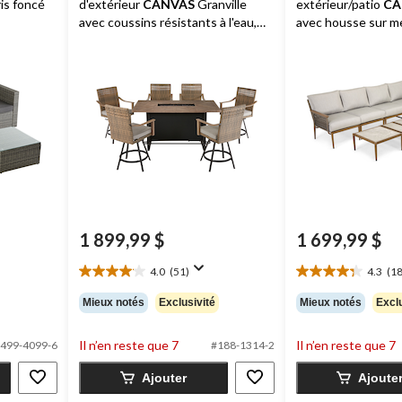
ris foncé
d'extérieur
CANVAS
Granville
extérieur/patio
CA
avec coussins résistants à l'eau,
avec housse sur m
aux taches et à la décoloration,
paq. 7
1 899,99 $
1 699,99 $
4.0
(51)
4.3
(18
4.0
4.3
étoile(s)
étoile(s)
Mieux notés
Exclusivité
Mieux notés
Exclu
sur
sur
5.
5.
Il n’en reste que 7
Il n’en reste que 7
499-4099-6
#188-1314-2
51
183
évaluations
évaluations
Ajouter
Ajoute