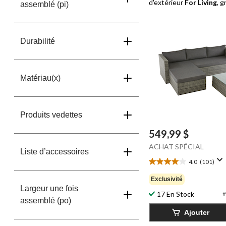
d'extérieur
For Living
, g
assemblé (pi)
Durabilité
Matériau(x)
Produits vedettes
549,99 $
ACHAT SPÉCIAL
Liste d’accessoires
4.0
(101)
4.0
étoile(s)
Exclusivité
sur
Largeur une fois
17 En Stock
5.
#
assemblé (po)
101
Ajouter
évaluations