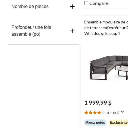
Comparer
Nombre de pièces
Ensemble modulaire de 
Profondeur une fois
de terrasse/d'extérieur
Whistler, gris, paq. 4
assemblé (po)
1 999,99 $
4.1
(54)
4.1
étoile(s)
Mieux notés
Exclusivité
sur