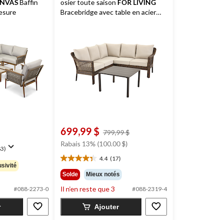
NVAS
Baffin
osier toute saison
FOR LIVING
esure
Bracebridge avec table en acier
similibois, brun, paq. 3
699,99 $
prix
799,99 $
était
Rabais 13% (100.00 $)
3)
799,99 $
4.4
(17)
4.4
sivité
étoile(s)
Solde
Mieux notés
sur
Il n’en reste que 3
#088-2273-0
#088-2319-4
5.
17
r
Ajouter
évaluations