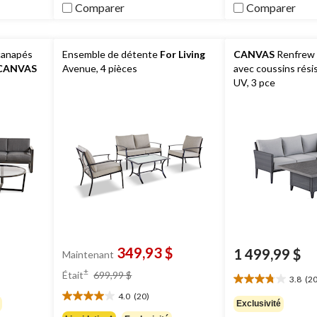
Comparer
Comparer
canapés
Ensemble de détente
For Living
CANVAS
Renfrew -
CANVAS
Avenue, 4 pièces
avec coussins rési
UV, 3 pce
349,93 $
1 499,99 $
Maintenant
prix
±
Était
699,99 $
3.8
(20
était
3.8
4.0
(20)
étoile(s)
699,99 $
4.0
Exclusivité
sur
étoile(s)