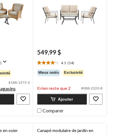
549,99 $
)
4.1
(14)
4.1
étoile(s)
Mieux notés
Exclusivité
sivité
sur
5.
#188-1373-0
14
magasins
Il n’en reste que 2
#088-2320-8
évaluations
Ajouter
Comparer
e en osier
Canapé modulaire de jardin en