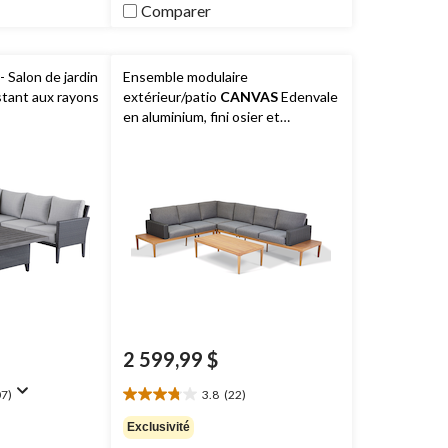
Comparer
 Salon de jardin
Ensemble modulaire
stant aux rayons
extérieur/patio
CANVAS
Edenvale
en aluminium, fini osier et
similibois, 4 pièces
2 599,99 $
7)
3.8
(22)
3.8
étoile(s)
Exclusivité
sur