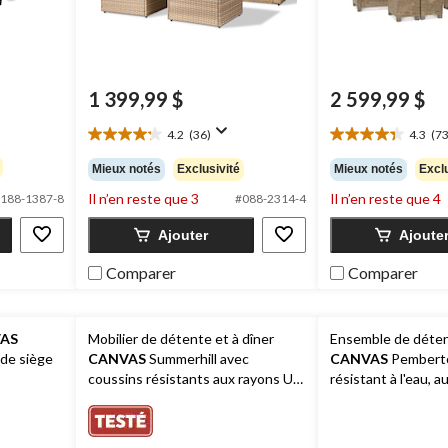
1 399,99 $
2 599,99 $
4.2
(36)
4.3
(73
4.2
4.3
étoile(s)
étoile(s)
Mieux notés
Exclusivité
Mieux notés
Exclu
sur
sur
Il n’en reste que 3
Il n’en reste que 4
5.
5.
188-1387-8
#088-2314-4
36
73
Ajouter
Ajoute
évaluations
évaluations
Comparer
Comparer
AS
Mobilier de détente et à dîner
Ensemble de déten
 de siège
CANVAS
Summerhill avec
CANVAS
Pemberto
coussins résistants aux rayons UV,
résistant à l'eau, a
paq. 6
décoloration, paq. 