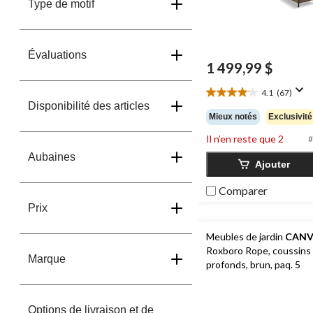
Type de motif
Évaluations
1 499,99 $
4.1
(67)
4.1
Disponibilité des articles
étoile(s)
Mieux notés
Exclusivité
sur
5.
Il n’en reste que 2
#
67
Aubaines
évaluations
Ajouter
Comparer
Prix
Meubles de jardin
CANV
Roxboro Rope, coussins
Marque
profonds, brun, paq. 5
Options de livraison et de