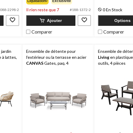
Liquidation◊
Exclusivité
5.
sur
207
Il n’en reste que 7
0 En Stock
088-2298-2
#188-1372-2
5.
évaluations
20
Ajouter
Options
évaluations
Comparer
Comparer
jardin
Ensemble de détente pour
Ensemble de déte
e à lattes,
l’extérieur ou la terrasse en acier
Living
en plastiqu
CANVAS
Gates, paq. 4
outils, 4 pièces