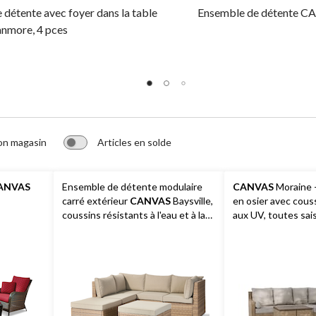
détente avec foyer dans la table
Ensemble de détente C
more, 4 pces
on magasin
Articles en solde
ANVAS
Ensemble de détente modulaire
CANVAS
Moraine -
carré extérieur
CANVAS
Baysville,
en osier avec cous
coussins résistants à l'eau et à la
aux UV, toutes sai
décoloration, paq. 6