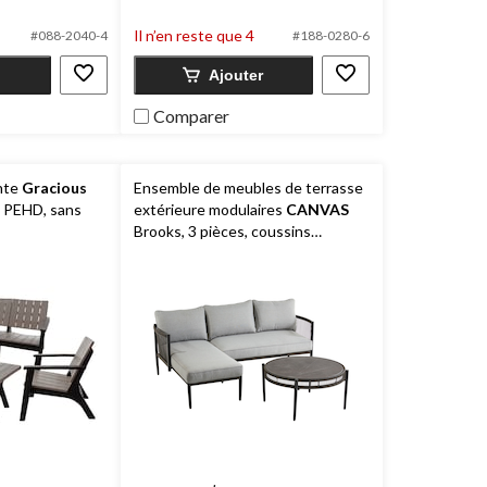
5.
22
Il n’en reste que 4
#088-2040-4
#188-0280-6
évaluations
Ajouter
Comparer
nte
Gracious
Ensemble de meubles de terrasse
e PEHD, sans
extérieure modulaires
CANVAS
Brooks, 3 pièces, coussins
résistants à l'eau, aux taches et à
la décoloration