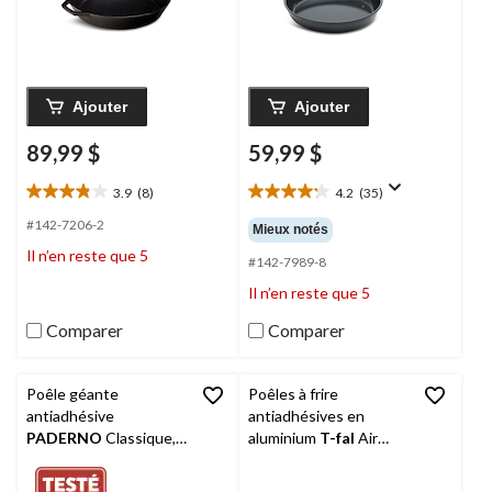
Ajouter
Ajouter
89,99 $
59,99 $
3.9
(8)
4.2
(35)
3.9
4.2
étoile(s)
étoile(s)
#142-7206-2
Mieux notés
sur
sur
Il n’en reste que 5
5.
5.
#142-7989-8
8
35
Il n’en reste que 5
évaluations
évaluations
Comparer
Comparer
Poêle géante
Poêles à frire
antiadhésive
antiadhésives en
PADERNO
Classique,
aluminium
T-fal
Air
sans APFO, marron, 3
Grip, allant au lave-
pintes
vaisselle et au four,