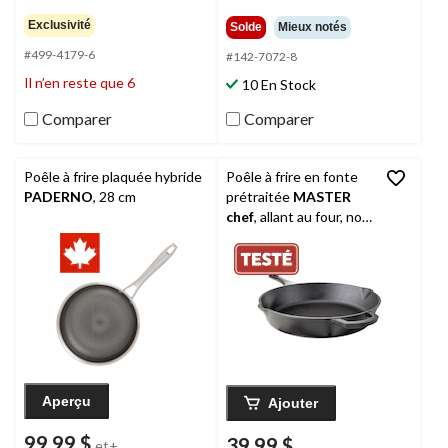
3.2
4.7
étoile(s)
étoile(s)
Exclusivité
Solde
Mieux notés
sur
sur
#499-4179-6
5.
5.
#142-7072-8
14
1375
Il n’en reste que 6
10 En Stock
évaluations
évaluations
Comparer
Comparer
Poêle à frire plaquée hybride
Poêle à frire en fonte
PADERNO
, 28 cm
prétraitée
MASTER
chef
, allant au four, noir,
12 po
Aperçu
Ajouter
99,99 $
39,99 $
et+