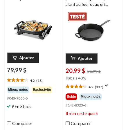
allant au four et au gril,
noir, 10 po
Ajouter
Ajouter
79,99 $
20,99 $
prix
36,99 $
était
Rabais 43%
4.2
(18)
4.2
36,99 $
4.2
(337)
étoile(s)
4.2
Mieux notés
Exclusivité
sur
étoile(s)
Solde
Mieux notés
#043-9860-6
5.
sur
18
5.
#142-8323-6
9 En Stock
évaluations
337
Il n’en reste que 5
évaluations
Comparer
Comparer