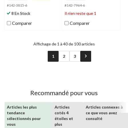
sur
sur
5.
5.
#142-3815-6
#142-7964-6
513
57
8 En Stock
Il n’en reste que 1
évaluations
évaluations
Comparer
Comparer
Affichage de 1 à 40 de 100 articles
1
2
3
Recommandé pour vous
Articles les plus
Articles
Articles connexes à
tendance
cotés 4
ce que vous avez
sélectionnés pour
étoiles et
consulté
vous
plus