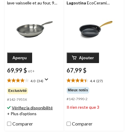
lave-vaisselle et au four, 9
Lagostina
EcoCeramic,
po
PVD doré, 30 cm
Aperçu
Ajouter
69,99 $
67,99 $
et+
4.0
(34)
4.4
(27)
4.0
4.4
étoile(s)
étoile(s)
Mieux notés
Exclusivité
sur
sur
#142-7990-2
5.
5.
#142-7955X
34
27
Il n’en reste que 3
Vérifiez la disponibilité
évaluations
évaluations
+ Plus d'options
Comparer
Comparer