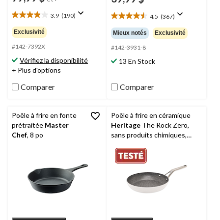
3.9
(190)
4.5
(367)
3.9
4.5
étoile(s)
étoile(s)
Exclusivité
Mieux notés
Exclusivité
sur
sur
5.
#142-7392X
5.
#142-3931-8
190
367
Vérifiez la disponibilité
13 En Stock
évaluations
évaluations
+ Plus d'options
Comparer
Comparer
Poêle à frire en fonte
Poêle à frire en céramique
prétraitée
Master
Heritage
The Rock Zero,
Chef
, 8 po
sans produits chimiques,
allant au lave-vaisselle et au
four, blanc, couleurs variées