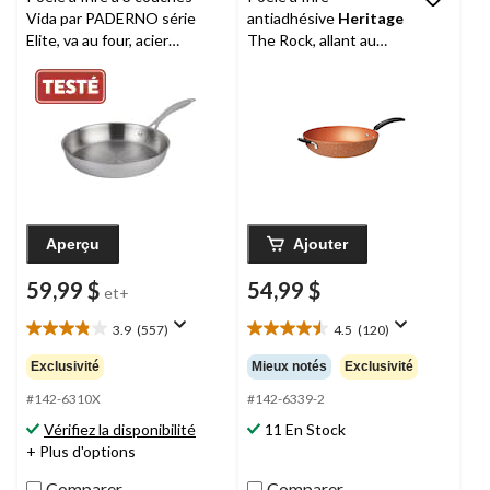
Vida par PADERNO série
antiadhésive
Heritage
Elite, va au four, acier
The Rock, allant au
inoxydable, argenté, tailles
lave-vaisselle et au
variées
four, en cuivre, 12,5 po
Aperçu
Ajouter
59,99 $
54,99 $
et+
3.9
(557)
4.5
(120)
3.9
4.5
étoile(s)
étoile(s)
Exclusivité
Mieux notés
Exclusivité
sur
sur
5.
5.
#142-6310X
#142-6339-2
557
120
Vérifiez la disponibilité
11 En Stock
évaluations
évaluations
+ Plus d'options
Comparer
Comparer