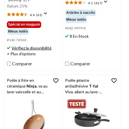
39,99 $
et+
4.1
(417)
4.1
était
Rabais 25%
étoile(s)
à
Articles à succès
4.4
(61)
sur
4.4
partir
Mieux notés
5.
étoile(s)
de
Spécial en magasin
417
sur
#042-9979-8
39,99 $
Mieux notés
évaluations
5.
8 En Stock
61
#142-7656X
évaluations
Vérifiez la disponibilité
+ Plus d'options
Comparer
Comparer
Poêle à frire en
Poêle géante
céramique
Ninja
, va au
antiadhésive
T-fal
lave-vaisselle et au
Viva, allant au lave-
four, gris foncé, 8 po
vaisselle et au four,
noir, 5 pintes