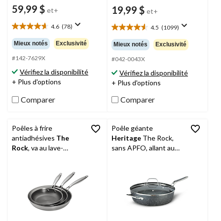
59,99 $
19,99 $
et+
et+
4.6
(78)
4.5
(1099)
4.6
4.5
étoile(s)
étoile(s)
Mieux notés
Exclusivité
Mieux notés
Exclusivité
sur
sur
5.
#142-7629X
5.
#042-0043X
78
1099
Vérifiez la disponibilité
Vérifiez la disponibilité
évaluations
évaluations
+ Plus d'options
+ Plus d'options
Comparer
Comparer
Poêles à frire
Poêle géante
antiadhésives
The
Heritage
The Rock,
Rock
, va au lave-
sans APFO, allant au
vaisselle et au four,
four, noir, 30,4 cm
argent, 20 cm, 24 cm et
28 cm, paq. 3