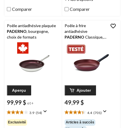
Comparer
Comparer
Poêle antiadhésive plaquée
Poêle à frire
PADERNO
, bourgogne,
antiadhésive
choix de formats
PADERNO
Classique,
sans APFO, marron, 12
po
Aperçu
Ajouter
99,99 $
49,99 $
et+
3.9
(54)
4.4
(701)
3.9
4.4
étoile(s)
étoile(s)
Exclusivité
Articles à succès
sur
sur