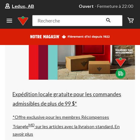
votre
Ouvert
⋅ Fermeture à 22:00
Leduc, AB
magasin
préféré
est
Recherche
Leduc,
AB,
courament
Ouvert,
Fermeture
à
à
22:00
cliquer
pour
changer
Expédition locale gratuite pour les commandes
admissibles de plus de 99 $*
*Offre exclusive pour les membres Récompenses
MD
Triangle
sur les articles avec la livraison standard.
En
savoir plus