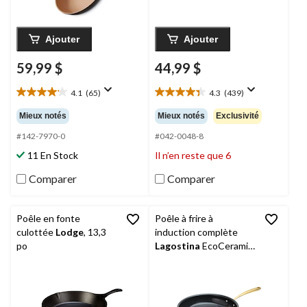
Ajouter
Ajouter
59,99 $
44,99 $
4.1
(65)
4.3
(439)
4.1
4.3
étoile(s)
étoile(s)
Mieux notés
Mieux notés
Exclusivité
sur
sur
5.
5.
#142-7970-0
#042-0048-8
65
439
11 En Stock
Il n’en reste que 6
évaluations
évaluations
Comparer
Comparer
Poêle en fonte
Poêle à frire à
culottée
Lodge
, 13,3
induction complète
po
Lagostina
EcoCeramic,
PVD doré, 26 cm