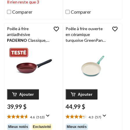
Il n’en reste que 3
Comparer
Comparer
Poêle à frire
Poêle à frire ouverte
antiadhésive
en céramique
PADERNO
Classique,
turquoise GreenPan
sans APFO, marron, 8
Rio, 30 cm
po
Ajouter
Ajouter
39,99 $
44,99 $
4.6
(513)
4.3
(57)
4.6
4.3
étoile(s)
étoile(s)
Mieux notés
Exclusivité
Mieux notés