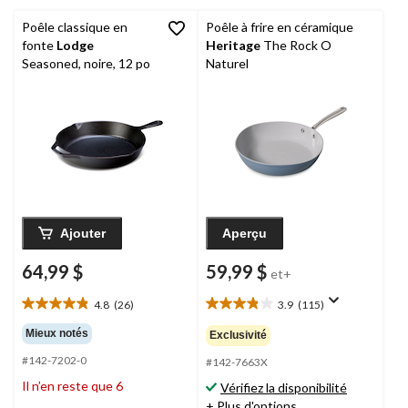
Poêle classique en
Poêle à frire en céramique
fonte
Lodge
Heritage
The Rock O
Seasoned, noire, 12 po
Naturel
Ajouter
Aperçu
64,99 $
59,99 $
et+
4.8
(26)
3.9
(115)
4.8
3.9
étoile(s)
étoile(s)
Mieux notés
Exclusivité
sur
sur
#142-7202-0
5.
5.
#142-7663X
26
115
Il n’en reste que 6
Vérifiez la disponibilité
évaluations
évaluations
+ Plus d'options