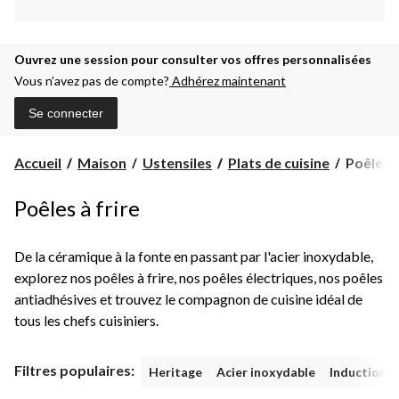
Ouvrez une session pour consulter vos offres personnalisées
Vous n’avez pas de compte?
Adhérez maintenant
Se connecter
Poêles
Accueil
Maison
Ustensiles
Plats de cuisine
Poêles à
à
frire
Poêles à frire
De la céramique à la fonte en passant par l'acier inoxydable,
explorez nos poêles à frire, nos poêles électriques, nos poêles
antiadhésives et trouvez le compagnon de cuisine idéal de
tous les chefs cuisiniers.
Filtres populaires:
Heritage
Acier inoxydable
Induction