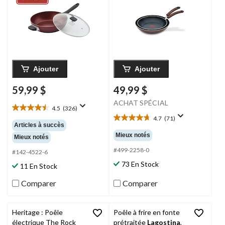
bourgogne, paq. 2, 11
po et 9,4 po
Ajouter
Ajouter
59,99 $
49,99 $
ACHAT SPÉCIAL
4.5
(326)
4.5
4.7
(71)
étoile(s)
4.7
Articles à succès
sur
étoile(s)
Mieux notés
Mieux notés
5.
sur
326
5.
#499-2258-0
#142-4522-6
évaluations
71
73 En Stock
11 En Stock
évaluations
Comparer
Comparer
Heritage : Poêle
Poêle à frire en fonte
électrique The Rock
prétraitée
Lagostina
,