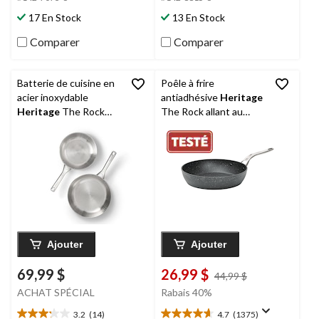
1441
900
17 En Stock
13 En Stock
évaluations
évaluations
Comparer
Comparer
Batterie de cuisine en
Poêle à frire
acier inoxydable
antiadhésive
Heritage
Heritage
The Rock
The Rock allant au
Performance, paq. 2
lave-vaisselle et au
four, noir, 10 po
Ajouter
Ajouter
69,99 $
26,99 $
prix
44,99 $
était
ACHAT SPÉCIAL
Rabais 40%
44,99 $
3.2
(14)
4.7
(1375)