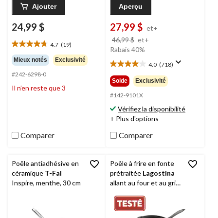
Ajouter
Aperçu
24,99 $
27,99 $
et+
prix
46,99 $
et+
4.7
(19)
4.7
était
Rabais 40%
étoile(s)
à
Mieux notés
Exclusivité
4.0
(718)
sur
4.0
partir
#242-6298-0
5.
étoile(s)
de
Solde
Exclusivité
19
sur
Il n’en reste que 3
46,99 $
évaluations
5.
#142-9101X
718
Vérifiez la disponibilité
évaluations
+ Plus d'options
Comparer
Comparer
Poêle antiadhésive en
Poêle à frire en fonte
céramique
T-Fal
prétraitée
Lagostina
Inspire, menthe, 30 cm
allant au four et au gril,
noir, 12 po