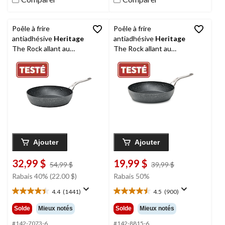
Poêle à frire
Poêle à frire
antiadhésive
Heritage
antiadhésive
Heritage
The Rock allant au
The Rock allant au
lave-vaisselle et au
lave-vaisselle et au
four, noir, 12 po
four, noir, 8 po
Ajouter
Ajouter
32,99 $
19,99 $
prix
prix
54,99 $
39,99 $
était
était
Rabais 40% (22.00 $)
Rabais 50%
54,99 $
39,99 $
4.4
(1441)
4.5
(900)
4.4
4.5
étoile(s)
étoile(s)
Solde
Mieux notés
Solde
Mieux notés
sur
sur
5.
5.
#142-7073-6
#142-8815-6