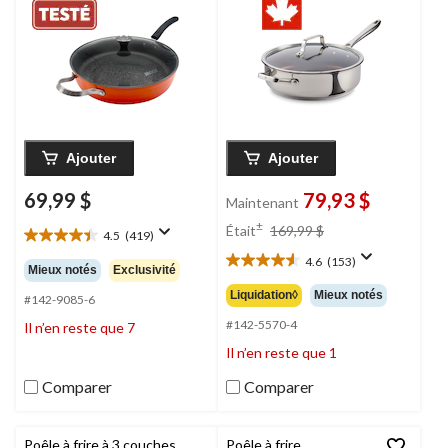
four, 5 pintes
Ajouter
Ajouter
69,99 $
79,93 $
Maintenant
prix
±
Était
169,99 $
4.5
(419)
4.5
était
étoile(s)
4.6
(153)
169,99 $
4.6
Mieux notés
Exclusivité
sur
étoile(s)
Liquidation◊
Mieux notés
5.
#142-9085-6
sur
419
5.
#142-5570-4
Il n’en reste que 7
évaluations
153
Il n’en reste que 1
évaluations
Comparer
Comparer
Poêle à frire à 3 couches
Poêle à frire