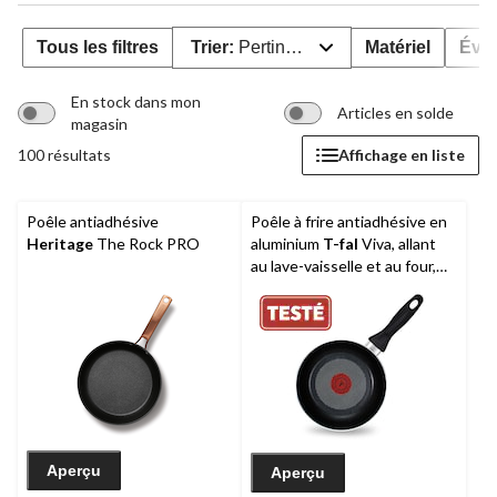
Tous les filtres
Trier:
Pertinence
Matériel
Éval
En stock dans mon
Articles en solde
magasin
100 résultats
Affichage en liste
Poêle antiadhésive
Poêle à frire antiadhésive en
Heritage
The Rock PRO
aluminium
T-fal
Viva, allant
au lave-vaisselle et au four,
noir
Aperçu
Aperçu