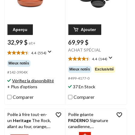
Aperçu
Ajouter
32,99 $
69,99 $
et+
ACHAT SPÉCIAL
4.4
(554)
4.4
4.4
(144)
étoile(s)
4.4
Mieux notés
sur
étoile(s)
Mieux notés
Exclusivité
5.
#142-3904X
sur
554
5.
#499-4177-0
Vérifiez la disponibilité
évaluations
144
+ Plus d'options
37 En Stock
évaluations
Comparer
Comparer
Poêle à frire tout-en-
Poêle géante
un
Heritage
The Rock,
PADERNO
Signature
allant au four, orange,
canadienne,
31,7 cm
antiadhésive, allant au