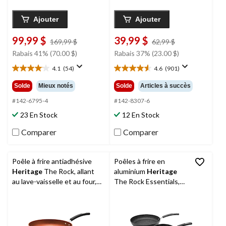
Ajouter
Ajouter
99,99 $
39,99 $
prix
prix
169,99 $
62,99 $
était
était
Rabais 41% (70.00 $)
Rabais 37% (23.00 $)
169,99 $
62,99 $
4.1
(54)
4.6
(901)
4.1
4.6
étoile(s)
étoile(s)
Solde
Mieux notés
Solde
Articles à succès
sur
sur
5.
5.
#142-6795-4
#142-8307-6
54
901
23 En Stock
12 En Stock
évaluations
évaluations
Comparer
Comparer
Poêle à frire antiadhésive
Poêles à frire en
Heritage
The Rock, allant
aluminium
Heritage
au lave-vaisselle et au four,
The Rock Essentials,
en cuivre, choix de
paq. 2
dimensions