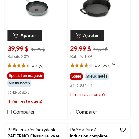
Ajouter
Ajouter
39,99 $
29,99 $
prix
prix
49,99 $
49,99 $
était
était
Rabais 20%
Rabais 40%
49,99 $
49,99 $
4.3
(9)
4.2
(257)
4.3
4.2
étoile(s)
étoile(s)
Spécial en magasin
Solde
Mieux notés
sur
sur
Mieux notés
5.
5.
#142-8324-4
9
257
#242-6362-6
Il n’en reste que 6
évaluations
évaluations
Il n’en reste que 2
Comparer
Comparer
Poêle en acier inoxydable
Poêle à frire à
PADERNO
Classique, va au
induction complète