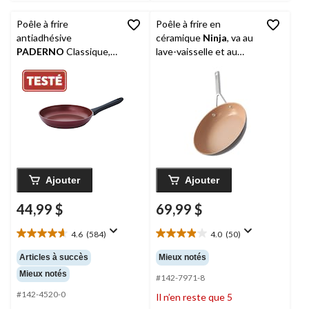
Poêle à frire
Poêle à frire en
antiadhésive
céramique
Ninja
, va au
PADERNO
Classique,
lave-vaisselle et au
sans APFO, marron, 10
four, gris foncé, 9 po
po
Ajouter
Ajouter
44,99 $
69,99 $
4.6
(584)
4.0
(50)
4.6
4.0
étoile(s)
étoile(s)
Articles à succès
Mieux notés
sur
sur
Mieux notés
5.
5.
#142-7971-8
584
50
#142-4520-0
Il n’en reste que 5
évaluations
évaluations