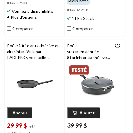
Mieux notés
5.
5.
#142-7960X
54
701
#142-4521-8
Vérifiez la disponibilité
évaluations
évaluations
+ Plus d'options
11 En Stock
Comparer
Comparer
Poêle à frire antiadhésive en
Poêle
aluminium Vida par
surdimensionnée
PADERNO, noir, tailles
Starfrit
antiadhésive,
variées
allant au lave-vaisselle,
noir, 5 pintes
Aperçu
Ajouter
29,99 $
39,99 $
et+
prix