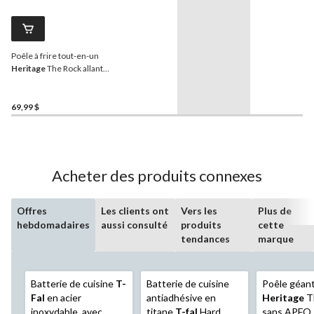
Poêle à frire tout-en-un
Heritage
The Rock allant
au lave-vaisselle et au four,
bleu, 30,4 cm
69,99 $
Acheter des produits connexes
Offres
Les clients ont
Vers les
Plus de
hebdomadaires
aussi consulté
produits
cette
tendances
marque
Batterie de cuisine
T-
Batterie de cuisine
Poêle géan
Fal
en acier
antiadhésive en
Heritage
T
inoxydable, avec
titane
T-fal
Hard
sans APFO, 