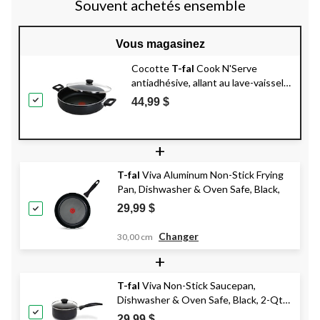
Souvent achetés ensemble
Vous magasinez
Cocotte
T-fal
Cook N'Serve
antiadhésive, allant au lave-vaisselle
et au four, 5 pintes
44,99 $
+
T-fal
Viva Aluminum Non-Stick Frying
Pan, Dishwasher & Oven Safe, Black,
29,99 $
Changer
30,00 cm
+
T-fal
Viva Non-Stick Saucepan,
Dishwasher & Oven Safe, Black, 2-Qt
(1.9 L)
29,99 $