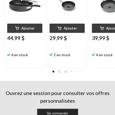
Ajouter
Ajouter
Ajou
44,99 $
29,99 $
39,99 $
6 en stock
2 en stock
4 en stock
Ouvrez une session pour consulter vos offres
personnalisées
Se connecter