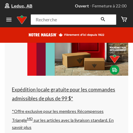
votre
Ouvert
⋅ Fermeture à 22:00
Leduc, AB
magasin
préféré
est
Recherche
Leduc,
AB,
courament
Ouvert,
Fermeture
à
à
22:00
cliquer
pour
changer
Expédition locale gratuite pour les commandes
admissibles de plus de 99 $*
*Offre exclusive pour les membres Récompenses
MD
Triangle
sur les articles avec la livraison standard.
En
savoir plus