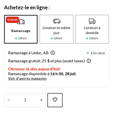
Achetez-le en ligne :
Gratuit
Livraison le même
Livraison à
Ramassage
jour
domicile
Offert
Offert
Offert
Ramassage à Leduc, AB
8 En stock
Ramassage gratuit, 25 $ et plus (avant taxes)
Obtenez-le dès aujourd’hui!
Ramassage disponible à
16 h 00, 28 juil.
Voir d'autres magasins
Quantité