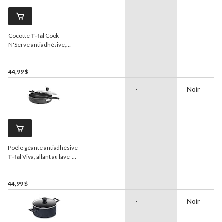
Cocotte
T-fal
Cook
N'Serve antiadhésive,
allant au lave-vaisselle et
au four, 5 pintes
44,99 $
-
Noir
Poêle géante antiadhésive
T-fal
Viva, allant au lave-
vaisselle et au four, noir, 5
pintes
44,99 $
-
Noir