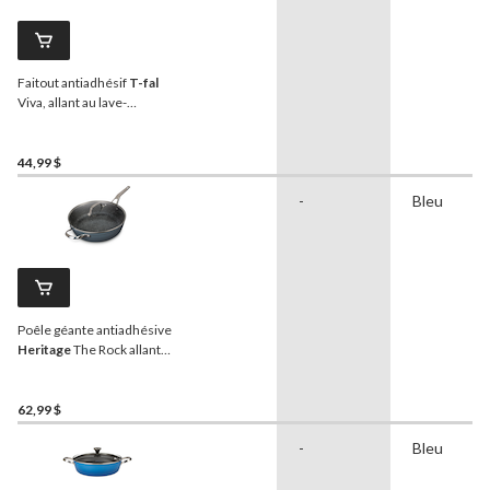
Faitout antiadhésif
T-fal
Viva, allant au lave-
vaisselle et au four, noir, 5
pintes
44,99 $
-
Bleu
Poêle géante antiadhésive
Heritage
The Rock allant
au lave-vaisselle et au four,
30 cm
62,99 $
-
Bleu