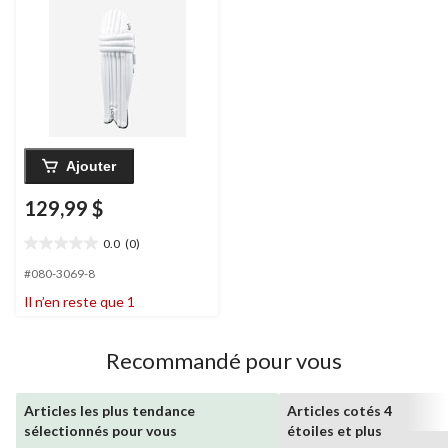
Ajouter
129,99 $
0.0
(0)
0.0
étoile(s)
#080-3069-8
sur
Il n’en reste que 1
5.
Recommandé pour vous
Articles les plus tendance
Articles cotés 4
sélectionnés pour vous
étoiles et plus