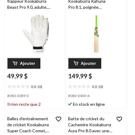
frappeur Kookaburra
Kookaburra Kahuna
Beast Pro 9.0, adulte,
Pro 8.1, poignée
droitier
courte, beige/vert
Ajouter
Ajouter
49,99 $
149,99 $
0.0
(0)
0.0
(0)
0.0
0.0
étoile(s)
étoile(s)
#080-3089-0
#080-0400-6
sur
sur
Il n’en reste que 2
En stock en ligne
5.
5.
Balles d'entraînement
Batte de cricket du
de cricket Kookaburra
Cachemire Kookaburra
Super Coach Comet,
Aura Pro 8.0 avec une