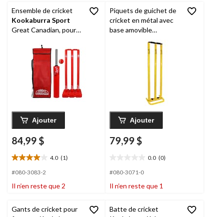
Ensemble de cricket
Piquets de guichet de
Kookaburra Sport
cricket en métal avec
Great Canadian, pour
base amovible
l'entraînement ou les
Kookaburra Sport
,
loisirs
jaune
Ajouter
Ajouter
84,99 $
79,99 $
4.0
(1)
0.0
(0)
4.0
0.0
étoile(s)
étoile(s)
#080-3083-2
#080-3071-0
sur
sur
Il n’en reste que 2
Il n’en reste que 1
5.
5.
1
évaluation
Gants de cricket pour
Batte de cricket