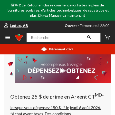
🎒✏️📒Le Retour en classe commence ici. Faites le plein de
fournitures scolaires, d'articles technologiques, de sacs à dos et
plus.📒✏️🎒
Magasinez maintenant
votre
Ouvert
⋅ Fermeture à 22:00
Leduc, AB
magasin
préféré
est
Recherche
Leduc,
AB,
courament
Ouvert,
Fermeture
à
à
22:00
cliquer
pour
changer
MD
Obtenez 25 $ de prime en Argent CT
*
lorsque vous dépensez 150 $+* le jeudi 6 août 2026.
*Achat avant taxes. Des conditions