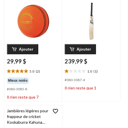
paq. 12
petite poignée
Ajouter
Ajouter
29,99 $
239,99 $
5.0
(2)
1.0
(1)
5.0
1.0
étoile(s)
étoile(s)
#080-3087-4
Mieux notés
sur
sur
Il n’en reste que 1
#080-3085-8
5.
5.
2
1
Il n’en reste que 7
évaluations
évaluation
Jambières légères pour
frappeur de cricket
Kookaburra Kahuna
Pro 8.0, adulte, droitier