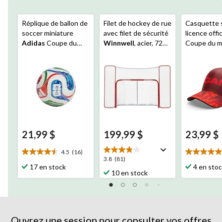
Réplique de ballon de
Filet de hockey de rue
Casquette 
soccer miniature
avec filet de sécurité
licence offic
Adidas
Coupe du
Winnwell
, acier, 72
Coupe du 
Monde FIFA 2026
po
la
FIFA
, Can
unique
21,99 $
199,99 $
23,99 $
4.5
(16)
4.5
5.0
3.8
3.8
(81)
étoile(s)
étoile(s)
17 en stock
4 en sto
étoile(s)
10 en stock
sur
sur
sur
5.
5.
5.
16
8
81
évaluations
évaluation
évaluations
Ouvrez une session pour consulter vos offres