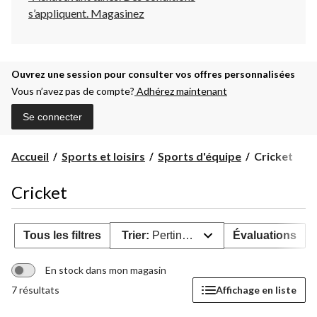
s’appliquent.
Magasinez
Ouvrez une session pour consulter vos offres personnalisées
Vous n’avez pas de compte?
Adhérez maintenant
Se connecter
Cricket
Accueil
Sports et loisirs
Sports d'équipe
Cricket
Cricket
Tous les filtres
Trier:
Pertinence
Évaluations
En stock dans mon magasin
7 résultats
Affichage en liste