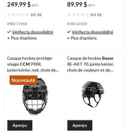
249,99 $
89,99 $
et+
et+
0.0
(0)
0.0
(0)
0.0
0.0
étoile(s)
étoile(s)
#483-7196X
#183-2232X
sur
sur
Vérifiez la disponibilité
Vérifiez la disponibilité
5.
5.
+ Plus d'options
+ Plus d'options
Casque hockey protège-
Casque de hockey
Bauer
visage
CCM
99XR,
RE-AKT 70, junior/sénior,
junior/sénior, noir, choix de
choix de couleurs et de
tailles
tailles
Aperçu
Aperçu