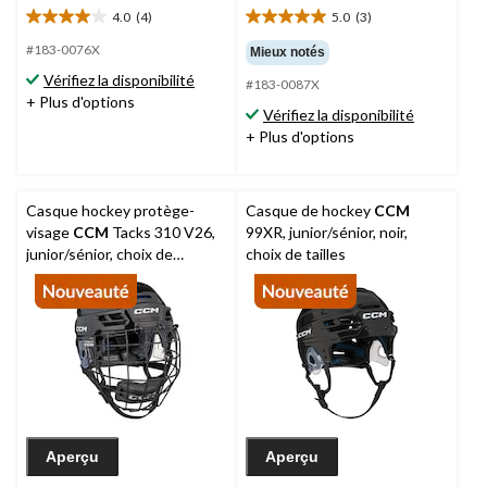
4.0
(4)
5.0
(3)
4.0
5.0
étoile(s)
étoile(s)
#183-0076X
Mieux notés
sur
sur
Vérifiez la disponibilité
#183-0087X
5.
5.
+ Plus d'options
4
3
Vérifiez la disponibilité
évaluations
évaluations
+ Plus d'options
Casque hockey protège-
Casque de hockey
CCM
visage
CCM
Tacks 310 V26,
99XR, junior/sénior, noir,
junior/sénior, choix de
choix de tailles
couleurs et de tailles
Aperçu
Aperçu