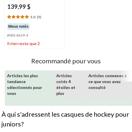
139,99 $
5.0
(5)
5.0
étoile(s)
Mieux notés
sur
#083-8619-4
5.
5
Il n’en reste que 2
évaluations
Recommandé pour vous
Articles les plus
Articles
Articles connexes à
tendance
cotés 4
ce que vous avez
sélectionnés pour
étoiles et
consulté
vous
plus
À qui s'adressent les casques de hockey pour
juniors?