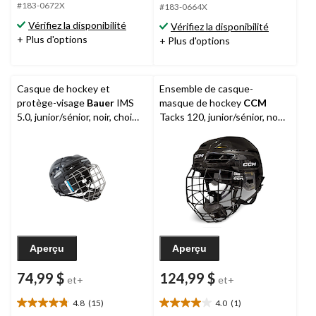
#183-0672X
5.
5.
#183-0664X
2
32
Vérifiez la disponibilité
Vérifiez la disponibilité
évaluations
évaluations
+ Plus d'options
+ Plus d'options
Casque de hockey et
Ensemble de casque-
protège-visage
Bauer
IMS
masque de hockey
CCM
5.0, junior/sénior, noir, choix
Tacks 120, junior/sénior, noir,
de tailles
choix de tailles
Aperçu
Aperçu
74,99 $
124,99 $
et+
et+
4.8
(15)
4.0
(1)
4.8
4.0