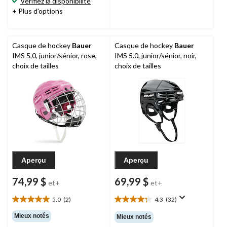
Vérifiez la disponibilité
évaluations
+ Plus d'options
Casque de hockey
Bauer
Casque de hockey
Bauer
IMS 5,0, junior/sénior, rose,
IMS 5.0, junior/sénior, noir,
choix de tailles
choix de tailles
Aperçu
Aperçu
74,99 $
69,99 $
et+
et+
5.0
(2)
4.3
(32)
5.0
4.3
étoile(s)
étoile(s)
Mieux notés
Mieux notés
sur
sur