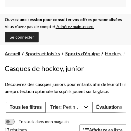
Ouvrez une session pour consulter vos offres personnalisées
Vous n’avez pas de compte?
Adhérez maintenant
Se connecter
Accueil
Sports et loisirs
Sports d'équipe
Hockey
C
Casques de hockey, junior
Découvrez des casques juniors pour enfants afin de leur offrir
une protection optimale lorsqu'ils jouent sur la glace.
Tous les filtres
Trier:
Pertinence
Évaluations
En stock dans mon magasin
17 résultats
Affichage en liste