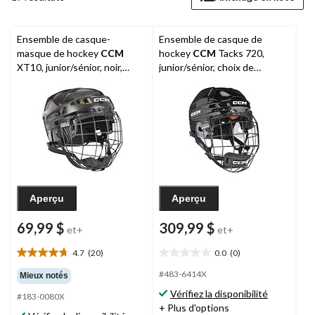
Ensemble de casque-
Ensemble de casque de
masque de hockey
CCM
hockey
CCM
Tacks 720,
XT10, junior/sénior, noir,
junior/sénior, choix de
choix de tailles
couleurs et de tailles
Aperçu
Aperçu
69,99 $
309,99 $
et+
et+
4.7
(20)
0.0
(0)
4.7
0.0
étoile(s)
étoile(s)
#483-6414X
Mieux notés
sur
sur
Vérifiez la disponibilité
#183-0080X
5.
5.
+ Plus d'options
20