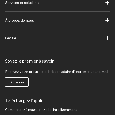
Quel est le plus petit casque de hockey? Les plus petits casques sont les
casques
Services et solutions
de hockey pour jeunes
, qui couvrent les joueurs âgés de 4 à 7 ans.
À propos de nous
Légale
Soyez le premier à savoir
Recevez votre prospectus hebdomadaire directement par e-mail
S'inscrire
Téléchargez l'appli
Commencez à magasinez plus intelligemment