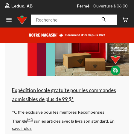
votre
Fermé
⋅ Ouverture à 06:00
Leduc, AB
magasin
préféré
est
Recherche
Leduc,
AB,
courament
Fermé,
Ouverture
à
à
06:00
cliquer
pour
changer
Expédition locale gratuite pour les commandes
admissibles de plus de 99 $*
*Offre exclusive pour les membres Récompenses
MD
Triangle
sur les articles avec la livraison standard.
En
savoir plus