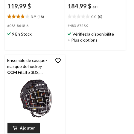
119,99 $
184,99 $
et+
3.9
(18)
0.0
(0)
3.9
0.0
étoile(s)
étoile(s)
#083-8618-6
#483-6728X
sur
sur
9 En Stock
Vérifiez la disponibilité
5.
5.
+ Plus d'options
18
évaluations
Ensemble de casque-
masque de hockey
CCM
FitLite 3DS,
intermédiaire, noir
Ajouter