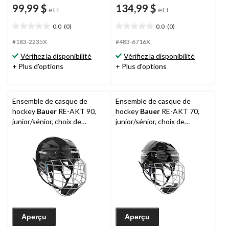
99,99 $
134,99 $
et+
et+
0.0
(0)
0.0
(0)
0.0
0.0
étoile(s)
étoile(s)
#183-2235X
#483-6716X
sur
sur
Vérifiez la disponibilité
Vérifiez la disponibilité
5.
5.
+ Plus d'options
+ Plus d'options
Ensemble de casque de
Ensemble de casque de
hockey
Bauer
RE-AKT 90,
hockey
Bauer
RE-AKT 70,
junior/sénior, choix de
junior/sénior, choix de
couleurs et de tailles
couleurs et de tailles
Aperçu
Aperçu