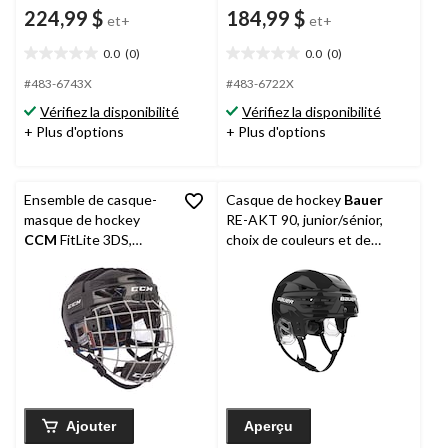
224,99 $
184,99 $
et+
et+
0.0
(0)
0.0
(0)
0.0
0.0
étoile(s)
étoile(s)
#483-6743X
#483-6722X
sur
sur
Vérifiez la disponibilité
Vérifiez la disponibilité
5.
5.
+ Plus d'options
+ Plus d'options
Ensemble de casque-
Casque de hockey
Bauer
masque de hockey
RE-AKT 90, junior/sénior,
CCM
FitLite 3DS,
choix de couleurs et de
junior, noir
tailles
Ajouter
Aperçu