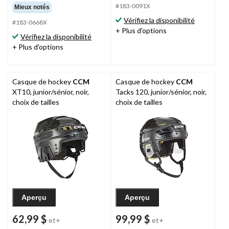
étoile(s)
étoile(s)
#183-0091X
Mieux notés
sur
sur
Vérifiez la disponibilité
#183-0668X
5.
5.
+ Plus d'options
15
1
Vérifiez la disponibilité
évaluations
évaluation
+ Plus d'options
Casque de hockey
CCM
Casque de hockey
CCM
XT10, junior/sénior, noir,
Tacks 120, junior/sénior, noir,
choix de tailles
choix de tailles
Aperçu
Aperçu
62,99 $
99,99 $
et+
et+