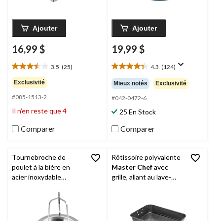
Ajouter
Ajouter
16,99 $
19,99 $
3.5
(25)
4.3
(124)
3.5
4.3
étoile(s)
étoile(s)
Exclusivité
Mieux notés
Exclusivité
sur
sur
#085-1513-2
5.
5.
#042-0472-6
25
124
Il n’en reste que 4
25 En Stock
évaluations
évaluations
Comparer
Comparer
Tournebroche de
Rôtissoire polyvalente
poulet à la bière en
Master Chef
avec
acier inoxydable
grille, allant au lave-
MASTER Chef
vaisselle, 9 à 12 lb, 25,4
x 38 cm