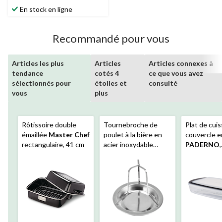
2
En stock en ligne
évaluations
Recommandé pour vous
Articles les plus
Articles
Articles connexes à
tendance
cotés 4
ce que vous avez
sélectionnés pour
étoiles et
consulté
vous
plus
Rôtissoire double
Tournebroche de
Plat de cui
émaillée
Master Chef
poulet à la bière en
couvercle e
rectangulaire, 41 cm
acier inoxydable
PADERNO
,
MASTER Chef
rectangulair
3,8 pintes