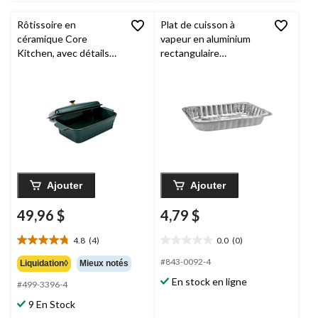
Rôtissoire en
Plat de cuisson à
céramique Core
vapeur en aluminium
Kitchen, avec détails
rectangulaire
dorés
réutilisable, argent, 17
po, pour
cuisson/cuisson à la
vapeur
Ajouter
Ajouter
49,96 $
4,79 $
4.8
(4)
0.0
(0)
4.8
0.0
étoile(s)
étoile(s)
#843-0092-4
Liquidation◊
Mieux notés
sur
sur
En stock en ligne
#499-3396-4
5.
5.
4
9 En Stock
évaluations