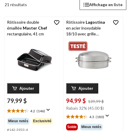
21 résultats
Affichage en liste
Rôtissoire double
Rôtissoire
Lagostina
émaillée
Master Chef
en acier inoxydable
rectangulaire, 41 cm
18/10 avec grille
amovible, allant au four,
43 x 33 cm
Ajouter
Ajouter
79,99 $
94,99 $
prix
139,99 $
était
Rabais 32% (45.00 $)
4.2
(146)
139,99 $
4.2
4.3
(180)
étoile(s)
4.3
Mieux notés
Exclusivité
sur
étoile(s)
Solde
Mieux notés
5.
#142-3933-4
sur