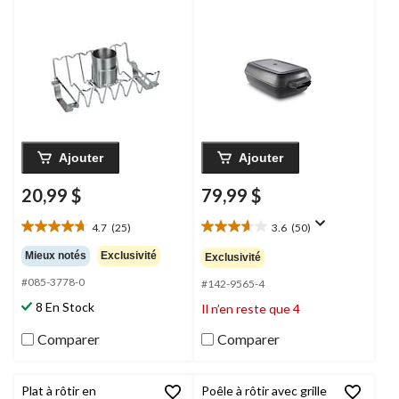
Vermont Castings
, 11
x 8 x 4 po
Ajouter
Ajouter
20,99 $
79,99 $
4.7
(25)
3.6
(50)
4.7
3.6
étoile(s)
étoile(s)
Mieux notés
Exclusivité
Exclusivité
sur
sur
#085-3778-0
5.
5.
#142-9565-4
25
50
8 En Stock
Il n’en reste que 4
évaluations
évaluations
Comparer
Comparer
Plat à rôtir en
Poêle à rôtir avec grille