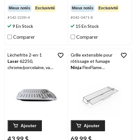
étoile(s)
étoile(s)
Mieux notés
Exclusivité
Mieux notés
Exclusivité
sur
sur
5.
5.
#142-2200-4
#042-0471-8
175
218
9 En Stock
15 En Stock
évaluations
évaluations
Comparer
Comparer
Lèchefrite 2-en-1
Grille extensible pour
Laser
62250,
rôtissage et fumage
chrome/porcelaine, va
Ninja
FlexFlame
au lave-vaisselle, noir,
Upgrades, acier
16 x 12,75 x 1,75 po
inoxydable
Ajouter
Ajouter
43,99 $
69,99 $