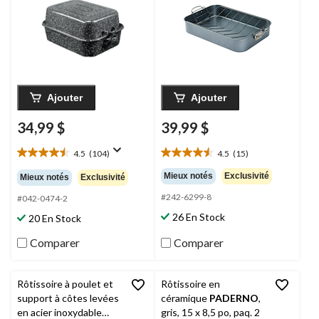
Ajouter
Ajouter
34,99 $
39,99 $
4.5
(104)
4.5
(15)
4.5
4.5
étoile(s)
étoile(s)
Mieux notés
Exclusivité
Mieux notés
Exclusivité
sur
sur
#242-6299-8
5.
5.
#042-0474-2
104
15
26 En Stock
20 En Stock
évaluations
évaluations
Comparer
Comparer
Rôtissoire à poulet et
Rôtissoire en
support à côtes levées
céramique
PADERNO
,
en acier inoxydable
gris, 15 x 8,5 po, paq. 2