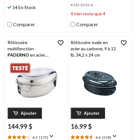
146
5.
#142-8336-6
14 En Stock
évaluations
180
Il n’en reste que 4
évaluations
Comparer
Comparer
Rôtissoire
Rôtissoire ovale en
multifonction
acier au carbone, 9 à 12
PADERNO
en acier
lb, 34,2 x 24 cm
inoxydable 18/10 avec
grille amovible, 16,5 po
Ajouter
Ajouter
144,99 $
16,99 $
4.2
(175)
4.6
(218)
4.2
4.6