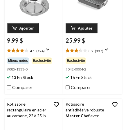
Ajouter
Ajouter
9,99 $
25,99 $
4.1
(124)
3.2
(337)
4.1
3.2
étoile(s)
étoile(s)
Mieux notés
Exclusivité
Exclusivité
sur
sur
5.
5.
#085-1333-0
#042-0004-2
124
337
13 En Stock
16 En Stock
évaluations
évaluations
Comparer
Comparer
Rôtissoire
Rôtissoire
rectangulaire en acier
antiadhésive robuste
au carbone, 22 à 25 lb,
Master Chef
avec
43,8 x 31 cm
poignée et grille, gris,
17 po