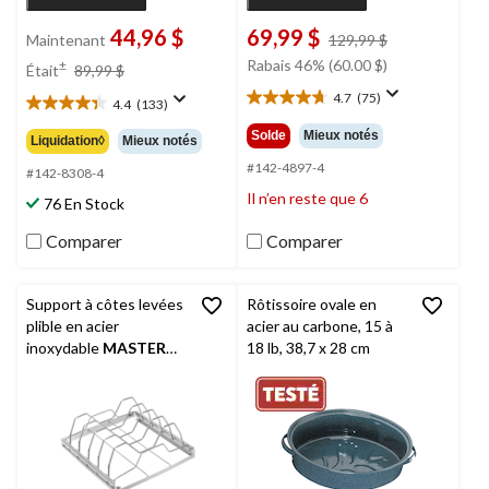
44,96 $
69,99 $
prix
Maintenant
129,99 $
était
prix
Rabais 46% (60.00 $)
±
Était
89,99 $
129,99 $
était
4.7
(75)
4.4
(133)
4.7
89,99 $
4.4
étoile(s)
étoile(s)
Solde
Mieux notés
Liquidation◊
Mieux notés
sur
sur
5.
#142-4897-4
5.
#142-8308-4
75
133
Il n’en reste que 6
76 En Stock
évaluations
évaluations
Comparer
Comparer
Support à côtes levées
Rôtissoire ovale en
plible en acier
acier au carbone, 15 à
inoxydable
MASTER
18 lb, 38,7 x 28 cm
Chef
, 4 côtes levées