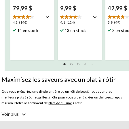
79,99 $
9,99 $
42,99 $
4.2
4.1
3.9
4.2
(146)
4.1
(124)
3.9
(49)
étoile(s)
étoile(s)
étoile(s)
14 en stock
13 en stock
3 en sto
sur
sur
sur
5.
5.
5.
146
124
49
évaluations
évaluations
évaluation
Maximisez les saveurs avec un plat à rôtir
Que vous prépariez une dinde entière ou un rôti de bœuf, nous avons les
meilleurs plats à rôtir et grilles à rôtir pour vous aider à créer un délicieux repas
maison. Notre assortiment de
plats de cuisine
à rôtir...
Voir plus
Nos plats à rôtir sont faits de matériaux durables qui vous permettent de les
nettoyer facilement après utilisation. Les rôtissoires plus grandes sont
généralement dotées de grilles de taille généreuse qui gardent le rôti surélevé par