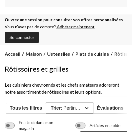
Ouvrez une session pour consulter vos offres personnalisées
Vous n’avez pas de compte?
Adhérez maintenant
Se connecter
Rôtissoi
Accueil
Maison
Ustensiles
Plats de cuisine
Rôtissoi
et
grilles
Rôtissoires et grilles
Les cuisiniers chevronnés et les chefs amateurs adoreront
notre assortiment de rôtissoires et leurs options.
Tous les filtres
Trier:
Pertinence
Évaluations
En stock dans mon
Articles en solde
magasin