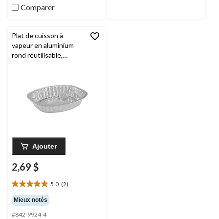
Comparer
Plat de cuisson à
vapeur en aluminium
rond réutilisable,
argent, 17,75 po, pour
cuisson/cuisson à la
vapeur
Ajouter
2,69 $
5.0
(2)
5.0
étoile(s)
Mieux notés
sur
#842-9924-4
5.