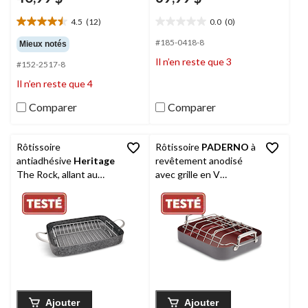
4.5
(12)
0.0
(0)
4.5
0.0
étoile(s)
étoile(s)
#185-0418-8
Mieux notés
sur
sur
Il n’en reste que 3
#152-2517-8
5.
5.
12
Il n’en reste que 4
évaluations
Comparer
Comparer
Rôtissoire
Rôtissoire
PADERNO
à
antiadhésive
Heritage
revêtement anodisé
The Rock, allant au
avec grille en V
lave-vaisselle et au
intelligente,
four, 17 x 30,4 cm
antiadhésive, allant au
four, 41,3 x 33,6 cm
Ajouter
Ajouter