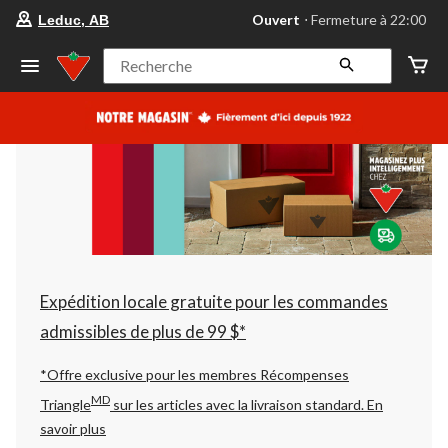
votre
Ouvert
⋅ Fermeture à 22:00
Leduc, AB
magasin
préféré
est
Recherche
Leduc,
AB,
courament
Ouvert,
Fermeture
à
à
22:00
cliquer
pour
changer
Expédition locale gratuite pour les commandes
admissibles de plus de 99 $*
*Offre exclusive pour les membres Récompenses
MD
Triangle
sur les articles avec la livraison standard.
En
savoir plus