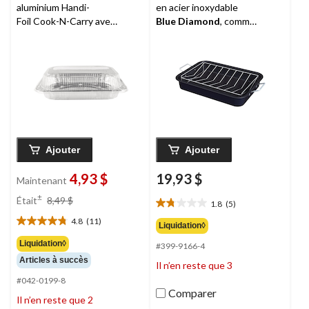
aluminium Handi-
en acier inoxydable
Foil Cook-N-Carry avec
Blue Diamond
, comme
couvercle, moyen,
à la télé
7,57 L
Ajouter
Ajouter
4,93 $
19,93 $
Maintenant
prix
±
Était
8,49 $
1.8
(5)
1.8
était
étoile(s)
4.8
(11)
8,49 $
4.8
Liquidation◊
sur
étoile(s)
Liquidation◊
#399-9166-4
5.
sur
5
Articles à succès
Il n’en reste que 3
5.
évaluations
11
#042-0199-8
évaluations
Comparer
Il n’en reste que 2