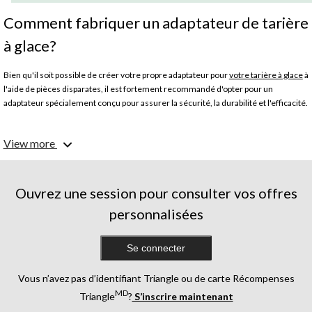
Comment fabriquer un adaptateur de tarière
à glace?
Bien qu'il soit possible de créer votre propre adaptateur pour
votre tarière à glace
à
l'aide de pièces disparates, il est fortement recommandé d'opter pour un
adaptateur spécialement conçu pour assurer la sécurité, la durabilité et l'efficacité.
Les lames de tarière à glace sont-elles interchangeables?
View more
En général, la plupart des lames de tarière à glace ne sont pas interchangeables.
Bien que certains modèles de tarière et certains fabricants offrent des perceuses
et des adaptateurs de rechange, les lames individuelles sont habituellement
fixées à la tête motorisée.
Ouvrez une session pour consulter vos offres
personnalisées
Quels sont les meilleurs accessoires pour tarière à glace?
Lorsque vous percez un trou pour
la pêche sur la glace
, il existe une gamme
d'accessoires pour tarière à glace qui peuvent faciliter votre travail, notamment :
Se connecter
· Protège-lames
· Aiguiseurs de lames
Vous n’avez pas d’identifiant Triangle ou de carte Récompenses
· Batteries de rechange (pour les modèles électriques)
MD
Triangle
?
S’inscrire maintenant
· Points de remplacement
· Boîtes de rangement