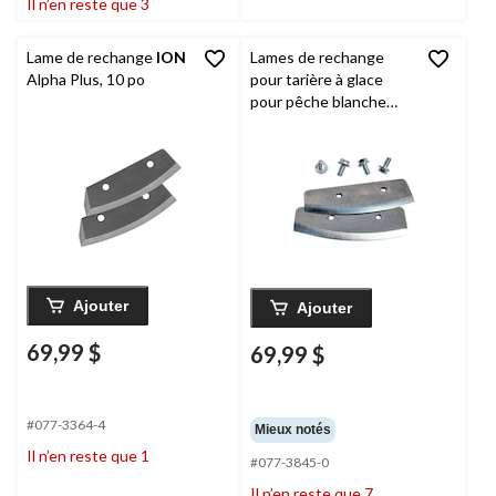
Il n’en reste que 3
Lame de rechange
ION
Lames de rechange
Alpha Plus, 10 po
pour tarière à glace
pour pêche blanche
ION
, 8 po
Ajouter
Ajouter
69,99 $
69,99 $
#077-3364-4
Mieux notés
Il n’en reste que 1
#077-3845-0
Il n’en reste que 7