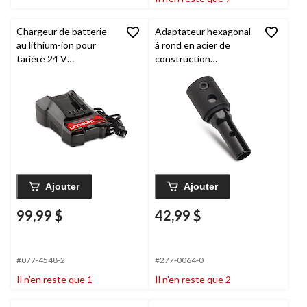
Chargeur de batterie
Adaptateur hexagonal
au lithium-ion pour
à rond en acier de
tarière 24 V
construction
StrikeMaster
StrikeMaster
Maven
Ajouter
Ajouter
99,99 $
42,99 $
#077-4548-2
#277-0064-0
Il n’en reste que 1
Il n’en reste que 2