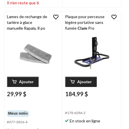
Il n’en reste que 6
Lames de rechange de
Plaque pour perceuse
tarière à glace
légère portative sans
manuelle Rapala, 8 po
fumée
Clam
Pro
Ajouter
Ajouter
29,99 $
184,99 $
#178-6286-2
Mieux notés
En stock en ligne
#077-3856-4