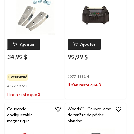
Ajouter
Ajouter
34,99 $
99,99 $
#077-1881-4
Exclusivité
Il n’en reste que 3
#077-1876-8
Il n’en reste que 3
Couvercle
Woods™ - Couvre-lame
encliquetable
de tarière de pêche
magnétique
blanche
StrikeMaster
, 10 po