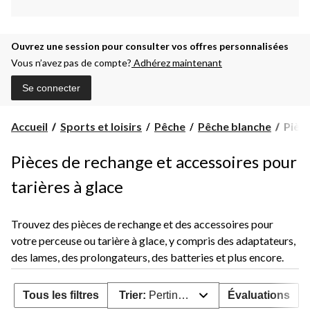
Ouvrez une session pour consulter vos offres personnalisées
Vous n’avez pas de compte?
Adhérez maintenant
Se connecter
Pièce
Accueil
Sports et loisirs
Pêche
Pêche blanche
Pièce
et
acces
Pièces de rechange et accessoires pour
de
rech
tarières à glace
Trouvez des pièces de rechange et des accessoires pour
votre perceuse ou tarière à glace, y compris des adaptateurs,
des lames, des prolongateurs, des batteries et plus encore.
Tous les filtres
Trier:
Pertinence
Évaluations