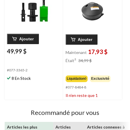
Ajouter
Ajouter
49,99 $
17,93 $
Maintenant
prix
±
Était
34,99 $
était
#077-3365-2
34,99 $
8 En Stock
Liquidation◊
Exclusivité
#077-8484-8
Il n’en reste que 1
Recommandé pour vous
Articles les plus
Articles
Articles connexes à