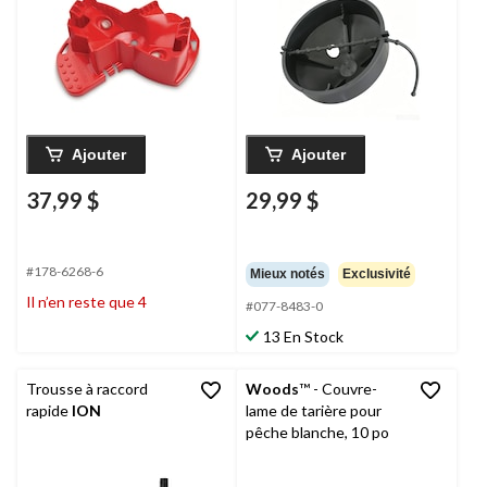
Ajouter
Ajouter
37,99 $
29,99 $
#178-6268-6
Mieux notés
Exclusivité
Il n’en reste que 4
#077-8483-0
13 En Stock
Trousse à raccord
Woods
™ - Couvre-
rapide
ION
lame de tarière pour
pêche blanche, 10 po