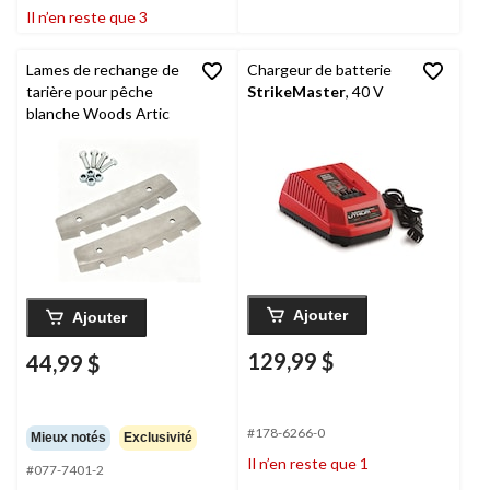
Il n’en reste que 3
Lames de rechange de
Chargeur de batterie
tarière pour pêche
StrikeMaster
, 40 V
blanche Woods Artic
Ajouter
Ajouter
129,99 $
44,99 $
#178-6266-0
Mieux notés
Exclusivité
Il n’en reste que 1
#077-7401-2