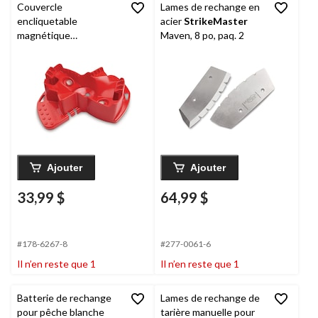
Couvercle
Lames de rechange en
encliquetable
acier
StrikeMaster
magnétique
Maven, 8 po, paq. 2
StrikeMaster
, 8 po
Ajouter
Ajouter
33,99 $
64,99 $
#178-6267-8
#277-0061-6
Il n’en reste que 1
Il n’en reste que 1
Batterie de rechange
Lames de rechange de
pour pêche blanche
tarière manuelle pour