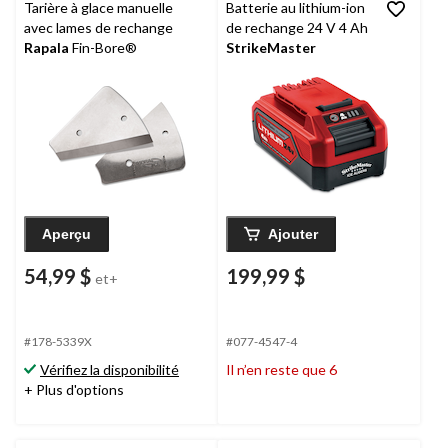
Tarière à glace manuelle
Batterie au lithium-ion
avec lames de rechange
de rechange 24 V 4 Ah
Rapala
Fin-Bore®
StrikeMaster
Aperçu
Ajouter
54,99 $
199,99 $
et+
#178-5339X
#077-4547-4
Vérifiez la disponibilité
Il n’en reste que 6
+ Plus d'options