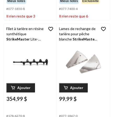
Mieux notés
Mieux notés
Exclusivité
#077-1850-8
#077-7400-4
Il n’en reste que 3
Il n’en reste que 6
Filet à tarière en résine
Lames de rechange de
synthétique
tarière pour pêche
StrikeMaster
Lite-
blanche
StrikeMaster
,
Flite, 8 po
8 po
Ajouter
Ajouter
354,99 $
99,99 $
#178-6270-8
#077-1867-0