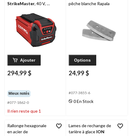
StrikeMaster
, 40 V, 5
pêche blanche Rapala
Ah
Ajouter
Options
294,99 $
24,99 $
#077-3855-6
Mieux notés
0 En Stock
#077-1862-0
Il n’en reste que 1
Rallonge hexagonale
Lames de rechange de
en acier de
tarière à glace
ION