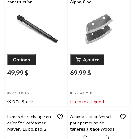
construction
Alpha, 8 po
StrikeMaster
Maven,
12 po
Options
Ajouter
49,99 $
69,99 $
#277-0063-2
#077-4595-8
0 En Stock
Il n’en reste que 1
Lames de rechange en
Adaptateur universel
acier
StrikeMaster
pour perceuse de
Maven, 10 po, paq. 2
tarières à glace Woods