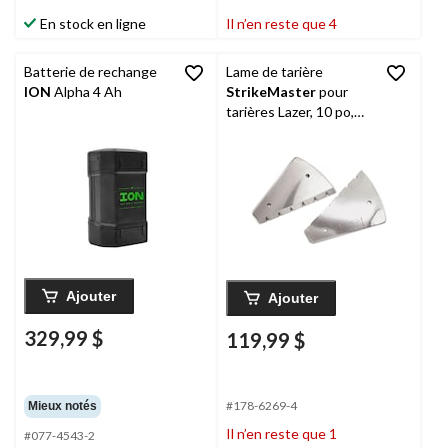
En stock en ligne
Il n’en reste que 4
Batterie de rechange
Lame de tarière
ION
Alpha 4 Ah
StrikeMaster
pour
tarières Lazer, 10 po,
paq. 2
Ajouter
Ajouter
329,99 $
119,99 $
#178-6269-4
Mieux notés
Il n’en reste que 1
#077-4543-2