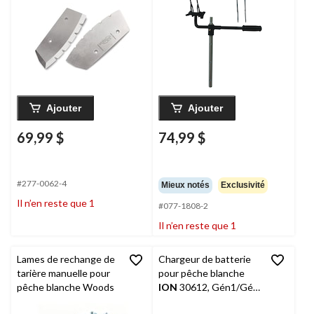
Ajouter
Ajouter
69,99 $
74,99 $
#277-0062-4
Mieux notés
Exclusivité
Il n’en reste que 1
#077-1808-2
Il n’en reste que 1
Lames de rechange de
Chargeur de batterie
tarière manuelle pour
pour pêche blanche
pêche blanche Woods
ION
30612, Gén1/Gén
3, 40 V, lithium-ion, noir