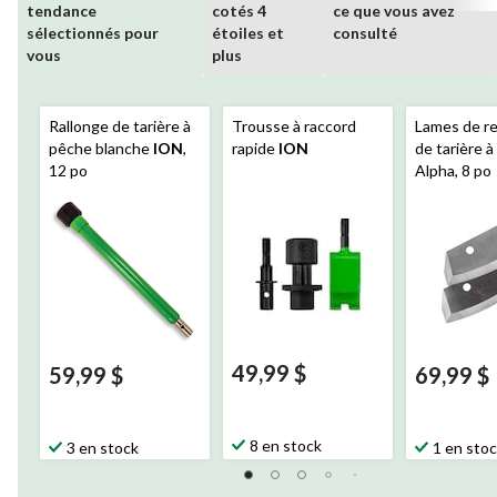
tendance
cotés 4
ce que vous avez
sélectionnés pour
étoiles et
consulté
vous
plus
Rallonge de tarière à
Trousse à raccord
Lames de r
pêche blanche
ION
,
rapide
ION
de tarière à
12 po
Alpha, 8 po
49,99 $
59,99 $
69,99 $
8 en stock
3 en stock
1 en sto