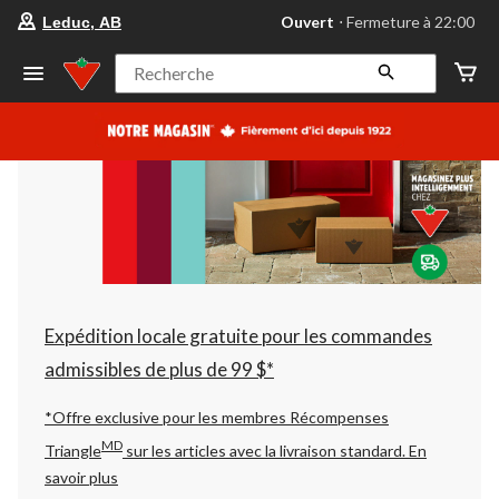
votre
Ouvert
⋅ Fermeture à 22:00
Leduc, AB
magasin
préféré
est
Recherche
Leduc,
AB,
courament
Ouvert,
Fermeture
à
à
22:00
cliquer
pour
changer
Expédition locale gratuite pour les commandes
admissibles de plus de 99 $*
*Offre exclusive pour les membres Récompenses
MD
Triangle
sur les articles avec la livraison standard.
En
savoir plus