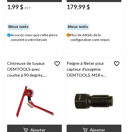
1,99 $
179,99 $
et+
Mieux notés
Mieux notés
Assurez-vous que cette pièce
Plus de détails de la
convient à votre besoin
configuration sont requis
Cintreuse de tuyaux
Peigne à fileter pour
OEMTOOLS avec
capteur d'oxygène
courbe à 90 degrés,
OEMTOOLS, M18 x
44179
1,5, 44255
Ajouter
Ajouter