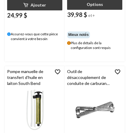
Options
Ajouter
39,98 $
24,99 $
et+
Assurez-vous que cette pièce
Mieux notés
convient à votre besoin
Plus de détails de la
configuration sont requis
Pompe manuelle de
Outil de
transfert d’huile en
désaccouplement de
laiton South Bend
conduite de carburant
OEMTOOLS, 5/16 po
et 3/8 po, 44043