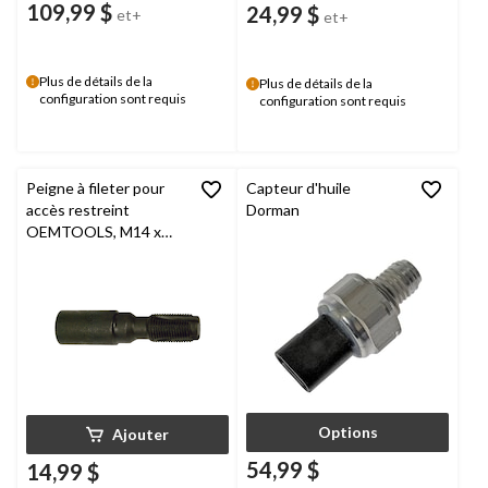
109,99 $
24,99 $
et+
et+
Plus de détails de la
Plus de détails de la
configuration sont requis
configuration sont requis
Peigne à fileter pour
Capteur d'huile
accès restreint
Dorman
OEMTOOLS, M14 x
1,25, 44155
Options
Ajouter
54,99 $
14,99 $