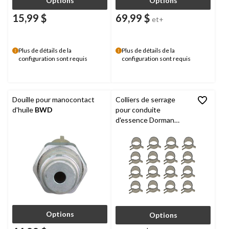
Options
Options
15,99 $
69,99 $
et+
Plus de détails de la
Plus de détails de la
configuration sont requis
configuration sont requis
Douille pour manocontact
Colliers de serrage
d'huile
BWD
pour conduite
d'essence Dorman
HELP, 16 pièces
Options
Options