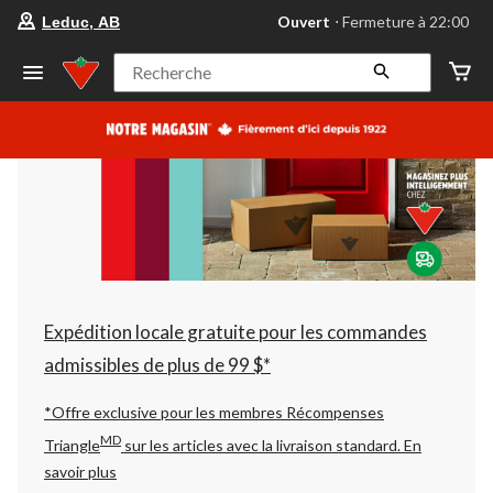
votre
Ouvert
⋅ Fermeture à 22:00
Leduc, AB
magasin
préféré
est
Recherche
Leduc,
AB,
courament
Ouvert,
Fermeture
à
à
22:00
cliquer
pour
changer
Expédition locale gratuite pour les commandes
admissibles de plus de 99 $*
*Offre exclusive pour les membres Récompenses
MD
Triangle
sur les articles avec la livraison standard.
En
savoir plus