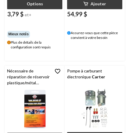
Options
Ajouter
3,79 $
54,99 $
et+
Assurez-vous que cette pièce
Mieux notés
convient à votre besoin
Plus de détails de la
configuration sont requis
Nécessaire de
Pompe à carburant
réparation de réservoir
électronique
Carter
plastique/métal
VersaChem