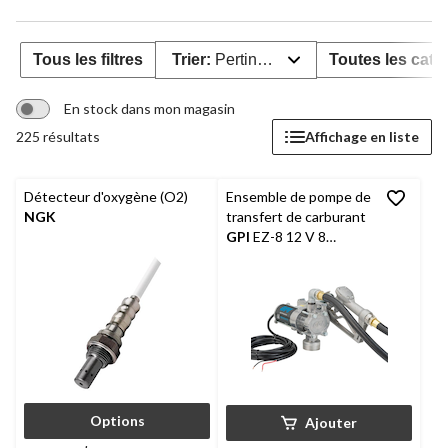
Tous les filtres
Trier:
Pertinence
Toutes les caté
En stock dans mon magasin
225 résultats
Affichage en liste
Détecteur d'oxygène (O2)
Ensemble de pompe de
NGK
transfert de carburant
GPI
EZ-8 12 V 8
gal/min avec tuyau de
10 pi et embout
manuel sans plomb
Options
Ajouter