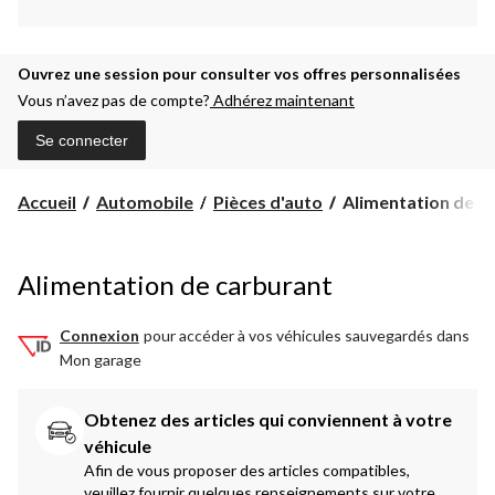
Ouvrez une session pour consulter vos offres personnalisées
Vous n’avez pas de compte?
Adhérez maintenant
Se connecter
Alimentation
Accueil
Automobile
Pièces d'auto
Alimentation de c
de
carburant
Alimentation de carburant
Connexion
pour accéder à vos véhicules sauvegardés dans
Mon garage
Obtenez des articles qui conviennent à votre 
véhicule
Afin de vous proposer des articles compatibles,
veuillez fournir quelques renseignements sur votre