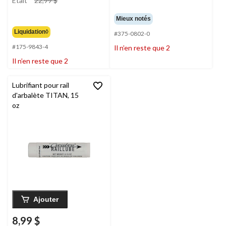
Était
22,99 $
était
22,99 $
Mieux notés
Liquidation◊
#375-0802-0
#175-9843-4
Il n’en reste que 2
Il n’en reste que 2
Lubrifiant pour rail
d'arbalète TITAN, 15
oz
Ajouter
8,99 $