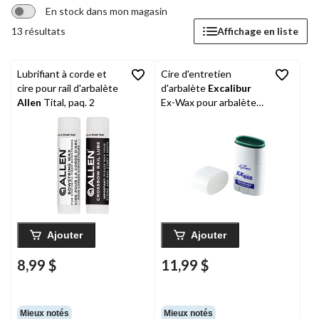
En stock dans mon magasin
13 résultats
Affichage en liste
Lubrifiant à corde et
Cire d'entretien
cire pour rail d'arbalète
d'arbalète
Excalibur
Allen
Tital, paq. 2
Ex-Wax pour arbalètes
de chasse
Ajouter
Ajouter
8,99 $
11,99 $
Mieux notés
Mieux notés