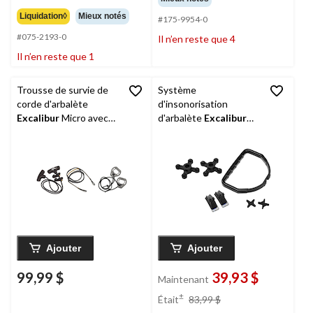
Liquidation◊
Mieux notés
#175-9954-0
#075-2193-0
Il n’en reste que 4
Il n’en reste que 1
Trousse de survie de
Système
corde d'arbalète
d'insonorisation
Excalibur
Micro avec
d'arbalète
Excalibur
tendeur de corde et
pour suppression du
corde d'armement
bruit des cordes à arc
de chasse
Ajouter
Ajouter
99,99 $
39,93 $
Maintenant
prix
±
Était
83,99 $
était