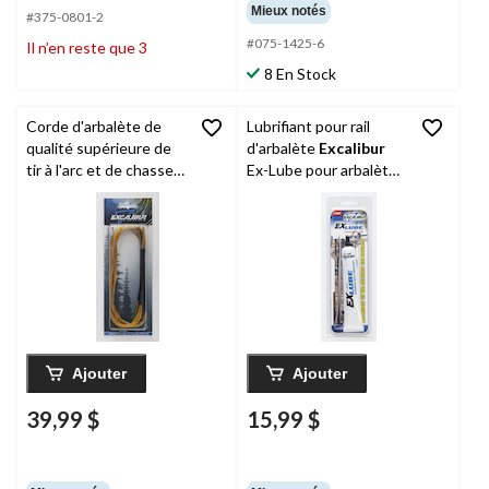
Mieux notés
#375-0801-2
#075-1425-6
Il n’en reste que 3
8 En Stock
Corde d'arbalète de
Lubrifiant pour rail
qualité supérieure de
d'arbalète
Excalibur
tir à l'arc et de chasse
Ex-Lube pour arbalète
Excalibur
Excel avec
de chasse, non toxique
pointes Mag
Ajouter
Ajouter
39,99 $
15,99 $