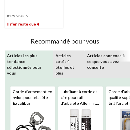
#175-9842-6
Il n’en reste que 4
Recommandé pour vous
Articles les plus
Articles
Articles connexes à
tendance
cotés 4
ce que vous avez
sélectionnés pour
étoiles et
consulté
vous
plus
Corde d'armement en
Lubrifiant à corde et
Corde d'arb
nylon pour arbalète
cire pour rail
qualité sup
Excalibur
d'arbalète
Allen
Tital,
tir à l'arc e
paq. 2
Excalibur
E
pointes Ma