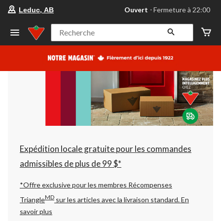
votre
Ouvert
⋅ Fermeture à 22:00
Leduc, AB
magasin
préféré
est
Recherche
Leduc,
AB,
courament
Ouvert,
Fermeture
à
à
22:00
cliquer
pour
changer
Expédition locale gratuite pour les commandes
admissibles de plus de 99 $*
*Offre exclusive pour les membres Récompenses
MD
Triangle
sur les articles avec la livraison standard.
En
savoir plus