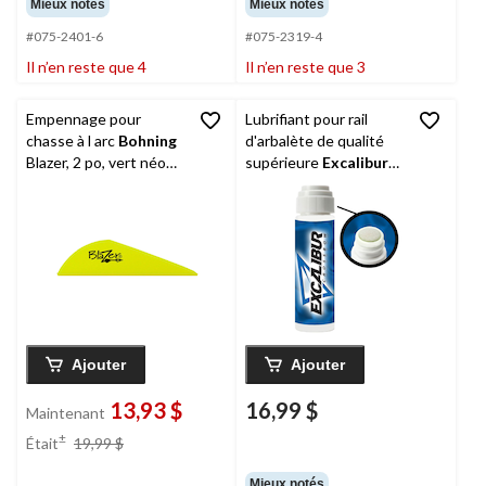
Mieux notés
Mieux notés
#075-2401-6
#075-2319-4
Il n’en reste que 4
Il n’en reste que 3
Empennage pour
Lubrifiant pour rail
chasse à l arc
Bohning
d'arbalète de qualité
Blazer, 2 po, vert néon,
supérieure
Excalibur
paq. 36
X-Slick, huile inodore
Ajouter
Ajouter
13,93 $
16,99 $
Maintenant
prix
±
Était
19,99 $
était
19,99 $
Mieux notés