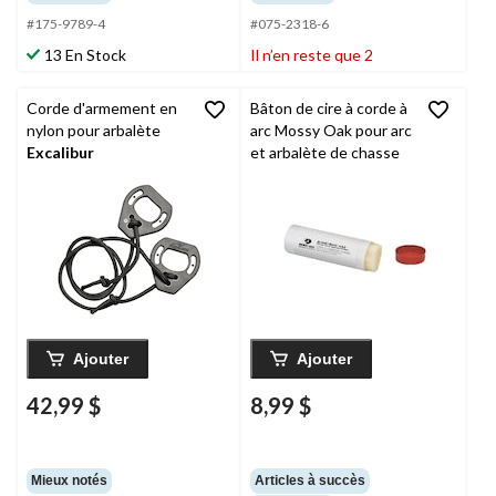
#175-9789-4
#075-2318-6
13 En Stock
Il n’en reste que 2
Corde d'armement en
Bâton de cire à corde à
nylon pour arbalète
arc Mossy Oak pour arc
Excalibur
et arbalète de chasse
Ajouter
Ajouter
42,99 $
8,99 $
Mieux notés
Articles à succès