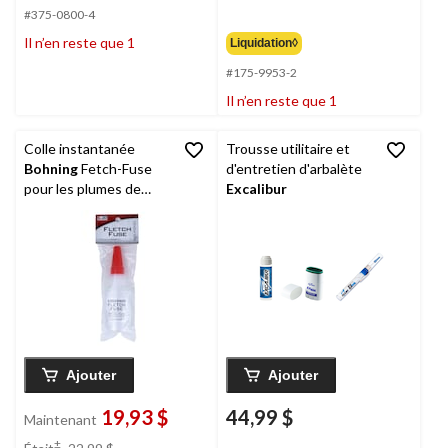
83,99 $
#375-0800-4
Il n’en reste que 1
Liquidation◊
#175-9953-2
Il n’en reste que 1
Colle instantanée
Trousse utilitaire et
Bohning
Fetch-Fuse
d'entretien d'arbalète
pour les plumes de
Excalibur
flèche
Ajouter
Ajouter
19,93 $
44,99 $
Maintenant
prix
±