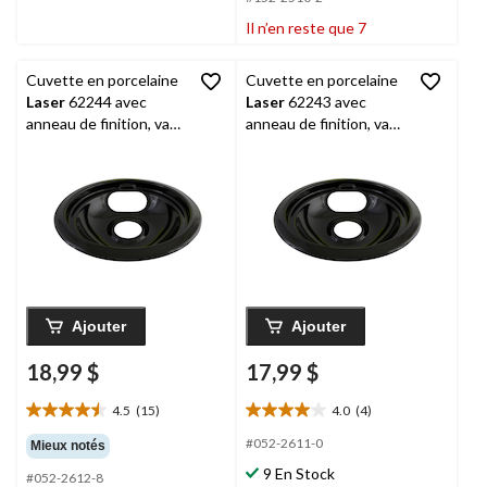
5.
5.
7
5
Il n’en reste que 7
évaluations
évaluations
Cuvette en porcelaine
Cuvette en porcelaine
Laser
62244 avec
Laser
62243 avec
anneau de finition, va
anneau de finition, va
au lave-vaisselle, noir, 8
au lave-vaisselle, noir, 6
po
po
Ajouter
Ajouter
18,99 $
17,99 $
4.5
(15)
4.0
(4)
4.5
4.0
étoile(s)
étoile(s)
#052-2611-0
Mieux notés
sur
sur
9 En Stock
#052-2612-8
5.
5.