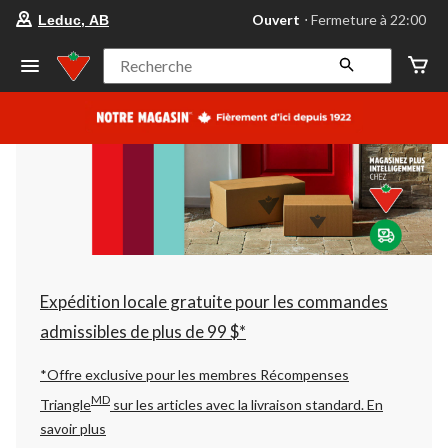
votre
Ouvert
⋅ Fermeture à 22:00
Leduc, AB
magasin
préféré
est
Recherche
Leduc,
AB,
courament
Ouvert,
Fermeture
à
à
22:00
cliquer
pour
changer
Expédition locale gratuite pour les commandes
admissibles de plus de 99 $*
*Offre exclusive pour les membres Récompenses
MD
Triangle
sur les articles avec la livraison standard.
En
savoir plus