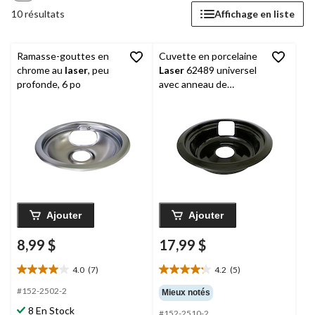
10 résultats
Affichage en liste
Ramasse-gouttes en
Cuvette en porcelaine
chrome au
laser
, peu
Laser
62489 universel
profonde, 6 po
avec anneau de
finition, profond, noir, 6
po
Ajouter
Ajouter
8,99 $
17,99 $
4.0
(7)
4.2
(5)
4.0
4.2
étoile(s)
étoile(s)
#152-2502-2
Mieux notés
sur
sur
8 En Stock
#152-2510-2