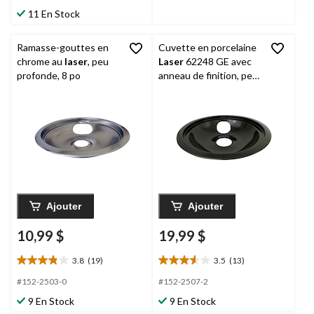
15
4
11 En Stock
évaluations
évaluations
Ramasse-gouttes en
Cuvette en porcelaine
chrome au
laser
, peu
Laser
62248 GE avec
profonde, 8 po
anneau de finition, peu
profond, noir, 8 po
Ajouter
Ajouter
10,99 $
19,99 $
3.8
(19)
3.5
(13)
3.8
3.5
étoile(s)
étoile(s)
#152-2503-0
#152-2507-2
sur
sur
9 En Stock
9 En Stock
5.
5.