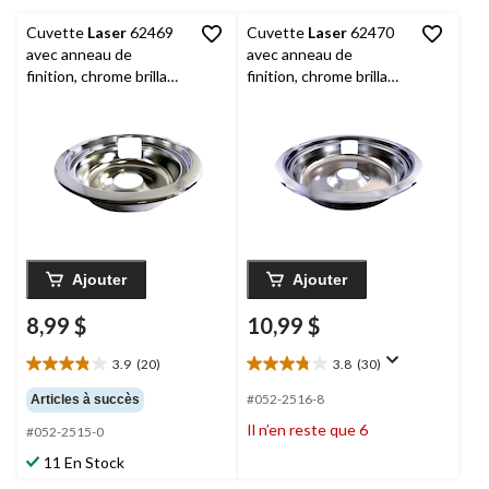
19
13
évaluations
évaluations
Cuvette
Laser
62469
Cuvette
Laser
62470
avec anneau de
avec anneau de
finition, chrome brillant,
finition, chrome brillant,
6 po
8 po
Ajouter
Ajouter
8,99 $
10,99 $
3.9
(20)
3.8
(30)
3.9
3.8
étoile(s)
étoile(s)
#052-2516-8
Articles à succès
sur
sur
Il n’en reste que 6
#052-2515-0
5.
5.
20
30
11 En Stock
évaluations
évaluations