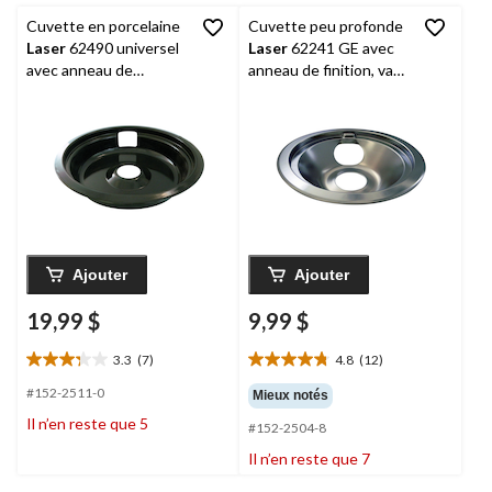
Cuvette en porcelaine
Cuvette peu profonde
Laser
62490 universel
Laser
62241 GE avec
avec anneau de
anneau de finition, va
finition, profond, noir, 8
au lave-vaisselle,
po
chrome brillant, 6 po
Ajouter
Ajouter
19,99 $
9,99 $
3.3
(7)
4.8
(12)
3.3
4.8
étoile(s)
étoile(s)
#152-2511-0
Mieux notés
sur
sur
Il n’en reste que 5
#152-2504-8
5.
5.
7
12
Il n’en reste que 7
évaluations
évaluations