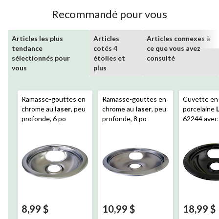
Recommandé pour vous
Articles les plus
Articles
Articles connexes à
tendance
cotés 4
ce que vous avez
sélectionnés pour
étoiles et
consulté
vous
plus
Ramasse-gouttes en
Ramasse-gouttes en
Cuvette en
chrome au
laser
, peu
chrome au
laser
, peu
porcelaine
profonde, 6 po
profonde, 8 po
62244 avec
de finition, 
vaisselle, no
8,99 $
10,99 $
18,99 $