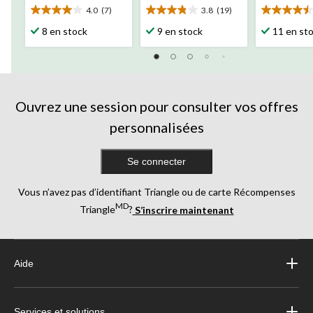
4.0
(7)
3.8
(19)
4.0
3.8
4.5
étoile(s)
étoile(s)
étoile(s)
8 en stock
9 en stock
11 en st
sur
sur
sur
5.
5.
5.
7
19
15
évaluations
évaluations
évaluation
Ouvrez une session pour consulter vos offres
personnalisées
Se connecter
Vous n’avez pas d’identifiant Triangle ou de carte Récompenses
MD
Triangle
?
S’inscrire maintenant
Aide
Services et solutions