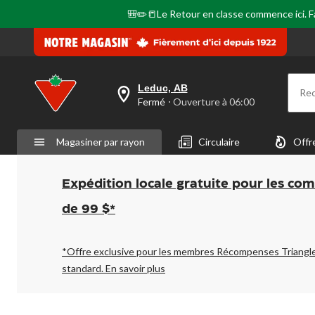
🎒✏️📒Le Retour en classe commence ici. Fai
Leduc, AB
Re
votre
Fermé
⋅ Ouverture à 06:00
magasin
préféré
est
Magasiner par rayon
Circulaire
Offr
Leduc,
AB,
courament
Fermé,
Expédition locale gratuite pour les co
Ouverture
à
de 99 $*
à
06:00
cliquer
pour
*Offre exclusive pour les membres Récompenses Triangl
changer
standard.
En savoir plus