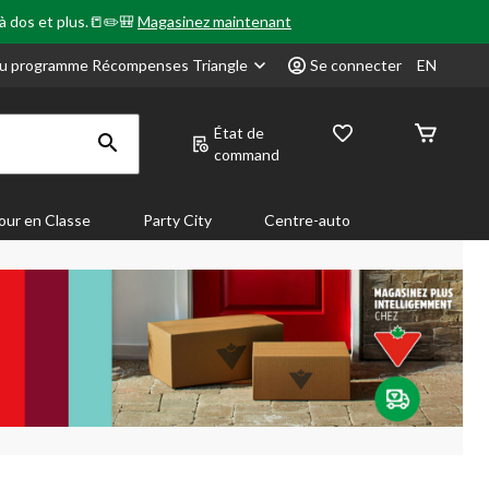
 à dos et plus.📒✏️🎒
Magasinez maintenant
u programme Récompenses Triangle
Se connecter
EN
État de
command
our en Classe
Party City
Centre-auto