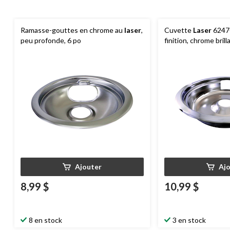
Ramasse-gouttes en chrome au
laser
,
Cuvette
Laser
62470
peu profonde, 6 po
finition, chrome brill
Ajouter
Aj
8,99 $
10,99 $
8 en stock
3 en stock