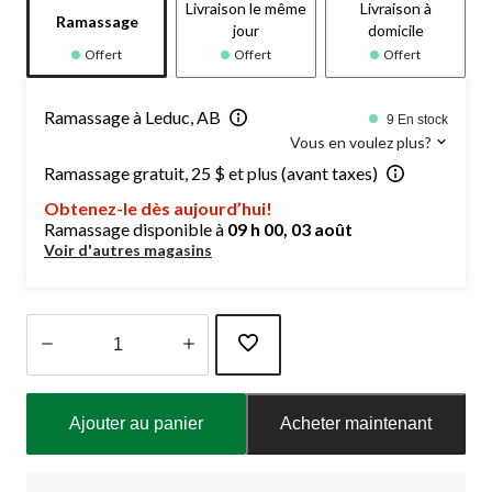
Livraison le même
Livraison à
Ramassage
jour
domicile
Offert
Offert
Offert
Ramassage à Leduc, AB
9 En stock
Vous en voulez plus?
Ramassage gratuit, 25 $ et plus (avant taxes)
Obtenez-le dès aujourd’hui!
Ramassage disponible à
09 h 00, 03 août
Voir d'autres magasins
Quantité
mise
Ajouter au panier
Acheter maintenant
à
jour
à
1