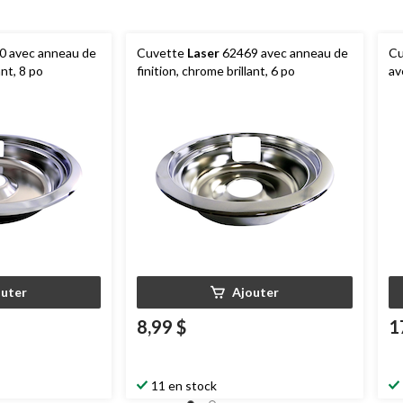
 avec anneau de
Cuvette
Laser
62469 avec anneau de
Cu
ant, 8 po
finition, chrome brillant, 6 po
av
va
outer
Ajouter
8,99 $
1
11 en stock