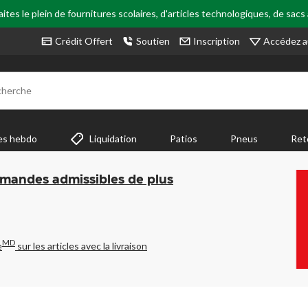
tes le plein de fournitures scolaires, d'articles technologiques, de sacs
Accédez a
Crédit Offert
Soutien
Inscription
cherche
es hebdo
Liquidation
Patios
Pneus
Ret
mmandes admissibles de plus
MD
e
sur les articles avec la livraison