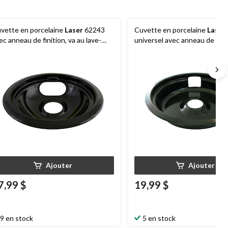
vette en porcelaine
Laser
62243
Cuvette en porcelaine
Laser
ec anneau de finition, va au lave-
universel avec anneau de finit
isselle, noir, 6 po
profond, noir, 8 po
Ajouter
Ajouter
7,99 $
19,99 $
9 en stock
5 en stock