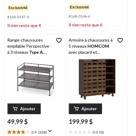
étoile(s)
étoile(s)
Exclusivité
Exclusivité
sur
sur
#168-0146-6
5.
5.
#168-0147-4
53
29
Il n’en reste que 6
Il n’en reste que 4
évaluations
évaluations
Range-chaussures
Armoire à chaussures à
empilable Perspective
5 niveaux
HOMCOM
à 3 niveaux
Type A
,
avec placard et
noir
tablettes réglables,
brun
Ajouter
Ajouter
49,99 $
199,99 $
3.9
(328)
0.0
(0)
3.9
0.0