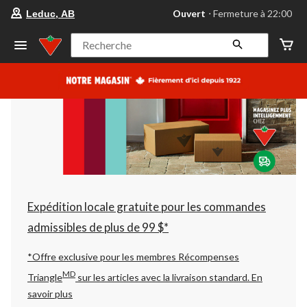
votre
Ouvert
⋅ Fermeture à 22:00
Leduc, AB
magasin
préféré
est
Recherche
Leduc,
AB,
courament
Ouvert,
Fermeture
à
à
22:00
cliquer
pour
changer
Expédition locale gratuite pour les commandes
admissibles de plus de 99 $*
*Offre exclusive pour les membres Récompenses
MD
Triangle
sur les articles avec la livraison standard.
En
savoir plus