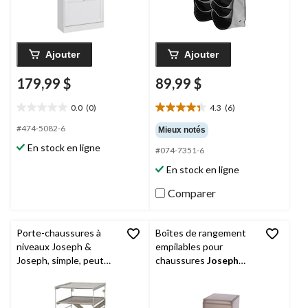
Ajouter
Ajouter
179,99 $
89,99 $
0.0
(0)
4.3
(6)
0.0
4.3
étoile(s)
étoile(s)
#474-5082-6
Mieux notés
sur
sur
En stock en ligne
#074-7351-6
5.
5.
6
En stock en ligne
évaluations
Comparer
Porte-chaussures à
Boîtes de rangement
niveaux Joseph &
empilables pour
Joseph, simple, peut
chaussures
Joseph
contenir jusqu'à 4
Joseph
ShoeCase, paq.
paires de chaussures
2