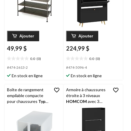
Ajouter
Ajouter
49,99 $
224,99 $
0.0
(0)
0.0
(0)
0.0
0.0
étoile(s)
étoile(s)
#474-2613-2
#474-5096-4
sur
sur
En stock en ligne
En stock en ligne
5.
5.
Boîte de rangement
Armoire à chaussures
empilable compacte
étroite à 3 niveaux
pour chaussures
Type
HOMCOM
avec 3
A
, paq. 4
portes rabattables et
tablettes réglables,
noir