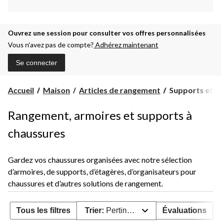
Ouvrez une session pour consulter vos offres personnalisées
Vous n’avez pas de compte?
Adhérez maintenant
Se connecter
Supports
Accueil
Maison
Articles de rangement
Supports et r
et
rangement
Rangement, armoires et supports à
pour
chaussures
chaussures
Gardez vos chaussures organisées avec notre sélection
d’armoires, de supports, d’étagères, d’organisateurs pour
chaussures et d’autres solutions de rangement.
Tous les filtres
Trier:
Pertinence
Évaluations