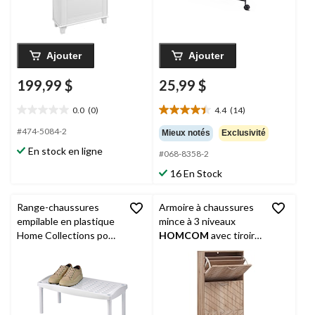
Ajouter
Ajouter
199,99 $
25,99 $
0.0
(0)
4.4
(14)
0.0
4.4
étoile(s)
étoile(s)
#474-5084-2
Mieux notés
Exclusivité
sur
sur
En stock en ligne
#068-8358-2
5.
5.
14
16 En Stock
évaluations
Range-chaussures
Armoire à chaussures
empilable en plastique
mince à 3 niveaux
Home Collections pour
HOMCOM
avec tiroirs
placard, blanc, 23 x 11-
rabattables et
1/4 x 9-1/2 po
tablettes réglables,
bois naturel