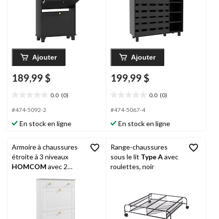
Ajouter
Ajouter
189,99 $
199,99 $
0.0
(0)
0.0
(0)
0.0
0.0
étoile(s)
étoile(s)
#474-5092-2
#474-5067-4
sur
sur
En stock en ligne
En stock en ligne
5.
5.
Armoire à chaussures
Range-chaussures
étroite à 3 niveaux
sous le lit
Type A
avec
HOMCOM
avec 2
roulettes, noir
tiroirs rabattables,
blanc