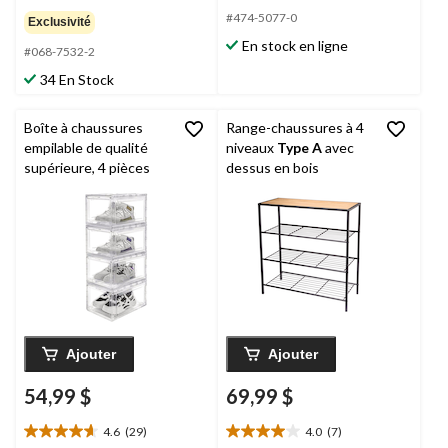
étoile(s)
étoile(s)
#474-5077-0
Exclusivité
sur
sur
En stock en ligne
5.
5.
#068-7532-2
328
34 En Stock
évaluations
Boîte à chaussures
Range-chaussures à 4
empilable de qualité
niveaux
Type A
avec
supérieure, 4 pièces
dessus en bois
Ajouter
Ajouter
54,99 $
69,99 $
4.6
(29)
4.0
(7)
4.6
4.0