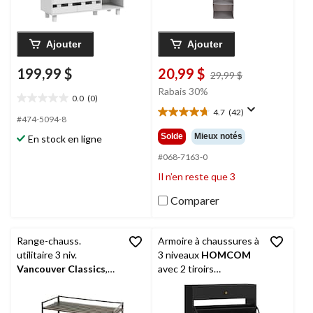
Ajouter
Ajouter
199,99 $
20,99 $
prix
29,99 $
était
Rabais 30%
0.0
(0)
29,99 $
0.0
4.7
(42)
étoile(s)
4.7
#474-5094-8
sur
étoile(s)
Solde
Mieux notés
En stock en ligne
5.
sur
5.
#068-7163-0
42
Il n’en reste que 3
évaluations
Comparer
Range-chauss.
Armoire à chaussures à
utilitaire 3 niv.
3 niveaux
HOMCOM
Vancouver Classics
,
avec 2 tiroirs
espresso
rabattables, noir