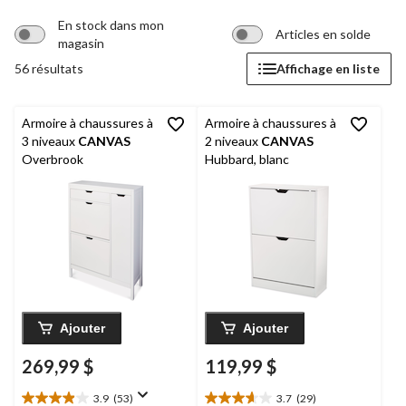
En stock dans mon
Articles en solde
magasin
56 résultats
Affichage en liste
Armoire à chaussures à
Armoire à chaussures à
3 niveaux
CANVAS
2 niveaux
CANVAS
Overbrook
Hubbard, blanc
Ajouter
Ajouter
269,99 $
119,99 $
3.9
(53)
3.7
(29)
3.9
3.7