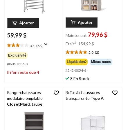
Ajouter
Ajouter
79,96 $
59,99 $
Maintenant
prix
±
Était
154,99 $
3.1
(68)
était
3.1
5.0
(2)
étoile(s)
154,99 $
5.0
Exclusivité
sur
étoile(s)
Liquidation◊
Mieux notés
5.
#068-7886-0
sur
68
#242-0054-6
5.
Il n’en reste que 4
évaluations
2
8 En Stock
évaluations
Range-chaussures
Boîte à chaussures
modulaire empilable
transparente
Type A
ClosetMaid
, taupe