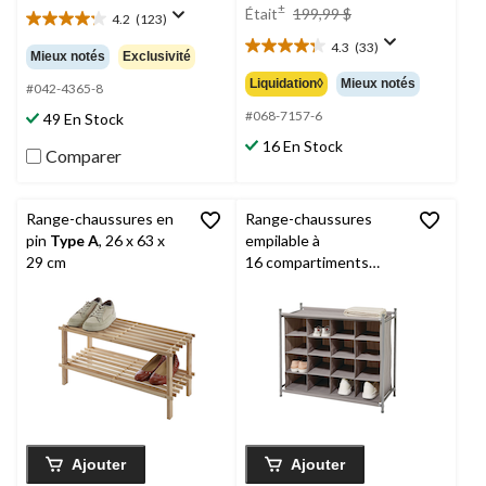
prix
±
Était
199,99 $
4.2
(123)
4.2
était
étoile(s)
4.3
(33)
199,99 $
4.3
Mieux notés
Exclusivité
sur
étoile(s)
Liquidation◊
Mieux notés
5.
#042-4365-8
sur
123
5.
#068-7157-6
49 En Stock
évaluations
33
16 En Stock
Comparer
évaluations
Range-chaussures en
Range-chaussures
pin
Type A
, 26 x 63 x
empilable à
29 cm
16 compartiments
Type A
pouvant
contenir jusqu’à
16 paires de
chaussures, gris
Ajouter
Ajouter