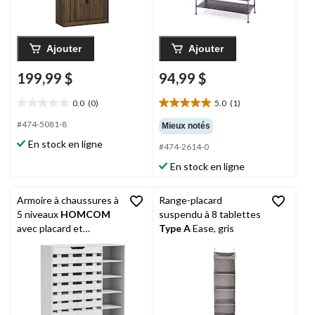
Ajouter
Ajouter
199,99 $
94,99 $
0.0
(0)
5.0
(1)
0.0
5.0
étoile(s)
étoile(s)
#474-5081-8
Mieux notés
sur
sur
En stock en ligne
#474-2614-0
5.
5.
1
En stock en ligne
évaluation
Armoire à chaussures à
Range-placard
5 niveaux
HOMCOM
suspendu à 8 tablettes
avec placard et
Type A
Ease, gris
étagères réglables,
blanc