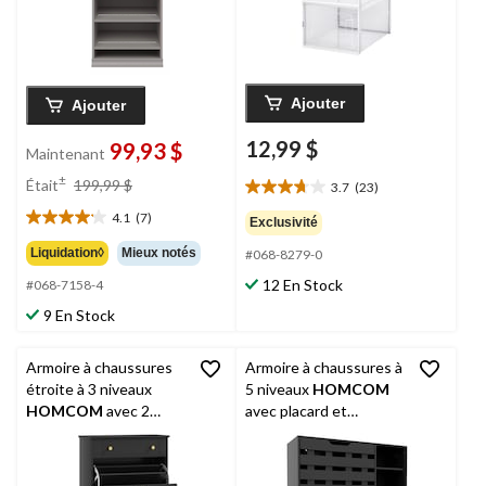
Ajouter
Ajouter
12,99 $
99,93 $
Maintenant
prix
±
Était
199,99 $
3.7
(23)
3.7
était
étoile(s)
4.1
(7)
199,99 $
Exclusivité
4.1
sur
étoile(s)
Liquidation◊
Mieux notés
#068-8279-0
5.
sur
23
12 En Stock
#068-7158-4
5.
évaluations
7
9 En Stock
évaluations
Armoire à chaussures
Armoire à chaussures à
étroite à 3 niveaux
5 niveaux
HOMCOM
HOMCOM
avec 2
avec placard et
tiroirs rabattables et
tablettes réglables,
tablettes réglables,
noir
noir