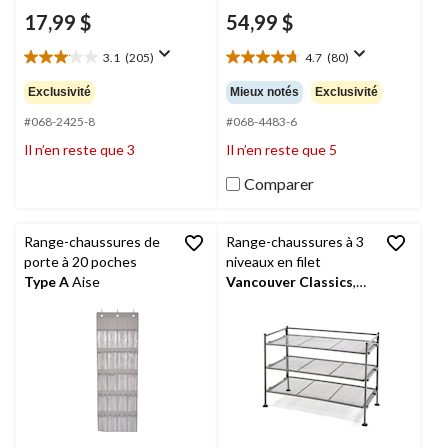
17,99 $
54,99 $
3.1
(205)
4.7
(80)
3.1
4.7
étoile(s)
étoile(s)
Exclusivité
Mieux notés
Exclusivité
sur
sur
5.
5.
#068-2425-8
#068-4483-6
205
80
Il n’en reste que 3
Il n’en reste que 5
évaluations
évaluations
Comparer
Range-chaussures de
Range-chaussures à 3
porte à 20 poches
niveaux en filet
Type A
Aise
Vancouver Classics
,
argenté