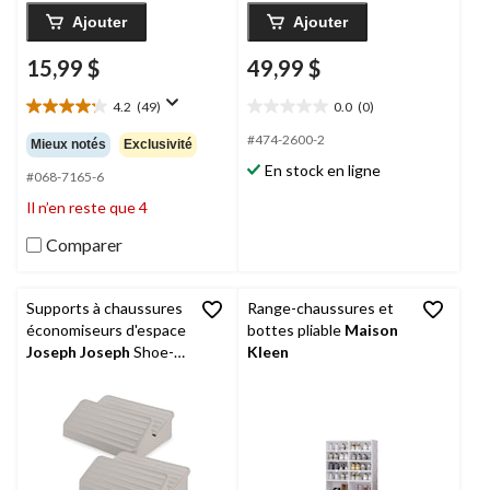
Ajouter
Ajouter
15,99 $
49,99 $
4.2
(49)
0.0
(0)
4.2
0.0
étoile(s)
étoile(s)
#474-2600-2
Mieux notés
Exclusivité
sur
sur
En stock en ligne
5.
5.
#068-7165-6
49
Il n’en reste que 4
évaluations
Comparer
Supports à chaussures
Range-chaussures et
économiseurs d'espace
bottes pliable
Maison
Joseph Joseph
Shoe-
Kleen
In, paq. 2