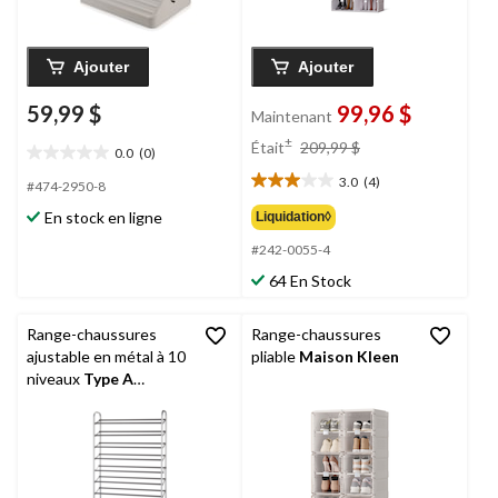
Ajouter
Ajouter
59,99 $
99,96 $
Maintenant
prix
±
Était
209,99 $
0.0
(0)
0.0
était
étoile(s)
3.0
(4)
209,99 $
#474-2950-8
3.0
sur
étoile(s)
En stock en ligne
Liquidation◊
5.
sur
#242-0055-4
5.
4
64 En Stock
évaluations
Range-chaussures
Range-chaussures
ajustable en métal à 10
pliable
Maison Kleen
niveaux
Type A
Radiant, peut contenir
jusqu’à 50 paires de
chaussures, noir