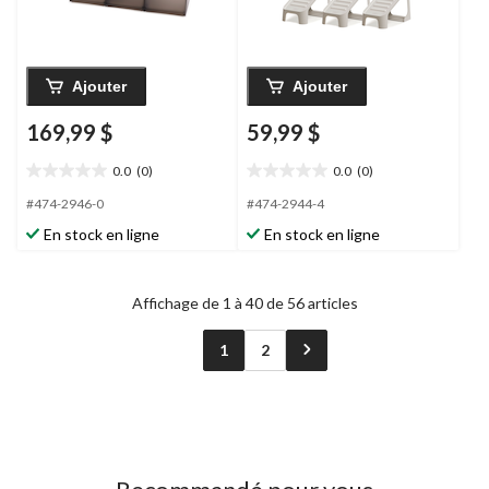
Ajouter
Ajouter
169,99 $
59,99 $
0.0
(0)
0.0
(0)
0.0
0.0
étoile(s)
étoile(s)
#474-2946-0
#474-2944-4
sur
sur
En stock en ligne
En stock en ligne
5.
5.
Affichage de 1 à 40 de 56 articles
1
2