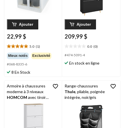
Ajouter
Ajouter
22,99 $
209,99 $
5.0
(1)
0.0
(0)
5.0
0.0
étoile(s)
étoile(s)
#474-5091-4
Mieux notés
Exclusivité
sur
sur
En stock en ligne
#068-8335-6
5.
5.
1
8 En Stock
évaluation
Armoire à chaussures
Range-chaussures
moderne à 3 niveaux
Thule
, pliable, poignée
HOMCOM
avec tiroirs
intégrée, noir/gris
rabattables et
tablettes réglables,
blanc