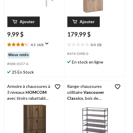
Ajouter
Ajouter
9,99 $
179,99 $
4.3
(60)
0.0
(0)
4.3
0.0
étoile(s)
étoile(s)
#474-5098-0
Mieux notés
sur
sur
En stock en ligne
5.
5.
#068-0137-6
60
25 En Stock
évaluations
Armoire à chaussures à
Range-chaussures
3 niveaux
HOMCOM
utilitaire
Vancouver
avec tiroirs rabattables
Classics
, bois de
et tablettes réglables,
résine, paq. 2
noyer