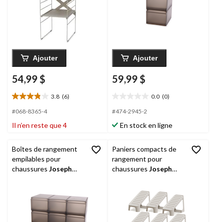
Ajouter
Ajouter
54,99 $
59,99 $
3.8
(6)
0.0
(0)
3.8
0.0
étoile(s)
étoile(s)
#068-8365-4
#474-2945-2
sur
sur
Il n’en reste que 4
En stock en ligne
5.
5.
6
évaluations
Boîtes de rangement
Paniers compacts de
empilables pour
rangement pour
chaussures
Joseph
chaussures
Joseph
Joseph
ShoeCase, paq.
Joseph
Shoe-In, paq. 6
6