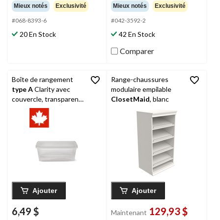
étoile(s)
étoile(s)
Mieux notés
Exclusivité
Mieux notés
Exclusivité
sur
sur
5.
5.
#068-8393-6
#042-3592-2
45
129
20 En Stock
42 En Stock
évaluations
évaluations
Comparer
Boîte de rangement
Range-chaussures
type A
Clarity avec
modulaire empilable
couvercle, transparent,
ClosetMaid
, blanc
9 L
Ajouter
Ajouter
6,49 $
129,93 $
Maintenant