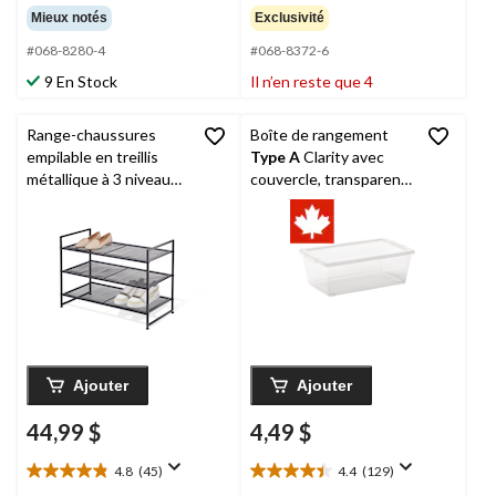
étoile(s)
étoile(s)
Mieux notés
Exclusivité
sur
sur
#068-8280-4
#068-8372-6
5.
5.
29
7
9 En Stock
Il n’en reste que 4
évaluations
évaluations
Range-chaussures
Boîte de rangement
empilable en treillis
Type A
Clarity avec
métallique à 3 niveaux
couvercle, transparent,
Type A
, noir
6 L
Ajouter
Ajouter
44,99 $
4,49 $
4.8
(45)
4.4
(129)
4.8
4.4