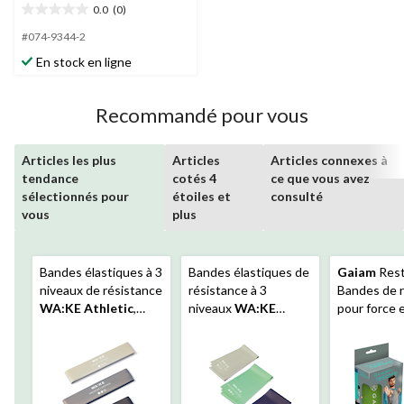
0.0
(0)
0.0
étoile(s)
#074-9344-2
sur
En stock en ligne
5.
Recommandé pour vous
Articles les plus
Articles
Articles connexes à
tendance
cotés 4
ce que vous avez
sélectionnés pour
étoiles et
consulté
vous
plus
Bandes élastiques à 3
Bandes élastiques de
Gaiam
Rest
niveaux de résistance
résistance à 3
Bandes de 
WA:KE Athletic
,
niveaux
WA:KE
pour force 
noir/gris, paq. 3
Athletic
, paq. 3
flexibilité, 