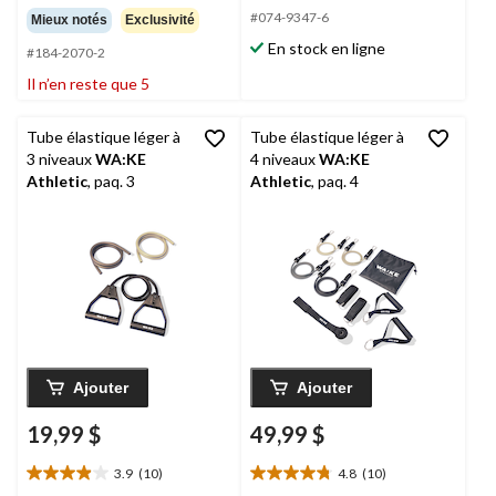
étoile(s)
étoile(s)
#074-9347-6
Mieux notés
Exclusivité
sur
sur
En stock en ligne
#184-2070-2
5.
5.
10
Il n’en reste que 5
évaluations
Tube élastique léger à
Tube élastique léger à
3 niveaux
WA:KE
4 niveaux
WA:KE
Athletic
, paq. 3
Athletic
, paq. 4
Ajouter
Ajouter
19,99 $
49,99 $
3.9
(10)
4.8
(10)
3.9
4.8