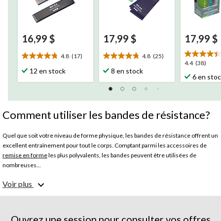
16,99 $
17,99 $
17,99 $
4.8
(17)
4.8
(25)
4.8
4.8
4.4
4.4
(38)
étoile(s)
étoile(s)
12 en stock
8 en stock
étoile(s)
6 en sto
sur
sur
sur
5.
5.
5.
17
25
38
évaluations
évaluations
évaluation
Comment utiliser les bandes de résistance?
Quel que soit votre niveau de forme physique, les bandes de résistance offrent un
excellent entraînement pour tout le corps. Comptant parmi les accessoires de
remise en forme
les plus polyvalents, les bandes peuvent être utilisées de
nombreuses...
Voir plus
Extension latérales au mur (grand dorsal, haut du dos)
Levées de jambes en planche latérale modifiée (obliques, fessiers)
Levée de jambes en planche haute (obliques, fessiers, ischio-jambiers)
Extension des triceps (triceps)
Ouvrez une session pour consulter vos offres