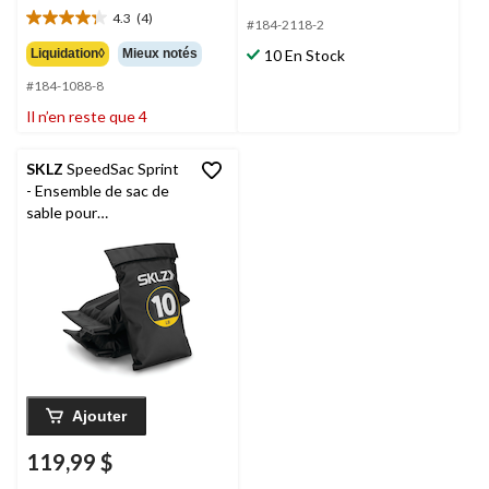
2.0
4.3
(4)
étoile(s)
27,99 $
#184-2118-2
4.3
sur
étoile(s)
Liquidation◊
Mieux notés
10 En Stock
5.
sur
1
#184-1088-8
5.
évaluation
4
Il n’en reste que 4
évaluations
SKLZ
SpeedSac Sprint
- Ensemble de sac de
sable pour
entraînement à la
vitesse
Ajouter
119,99 $