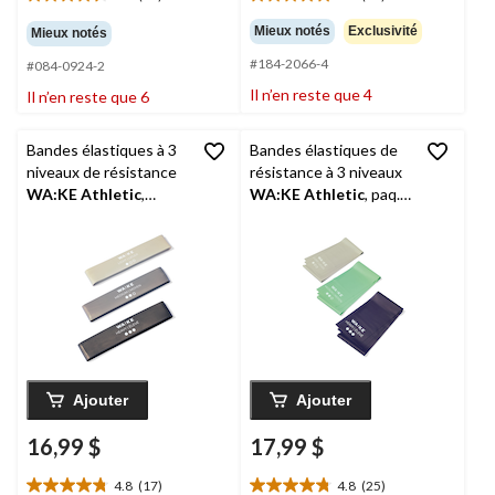
4.4
4.9
étoile(s)
étoile(s)
Mieux notés
Exclusivité
Mieux notés
sur
sur
#184-2066-4
5.
5.
#084-0924-2
38
16
Il n’en reste que 4
Il n’en reste que 6
évaluations
évaluations
Bandes élastiques à 3
Bandes élastiques de
niveaux de résistance
résistance à 3 niveaux
WA:KE Athletic
,
WA:KE Athletic
, paq.
noir/gris, paq. 3
3
Ajouter
Ajouter
16,99 $
17,99 $
4.8
(17)
4.8
(25)
4.8
4.8