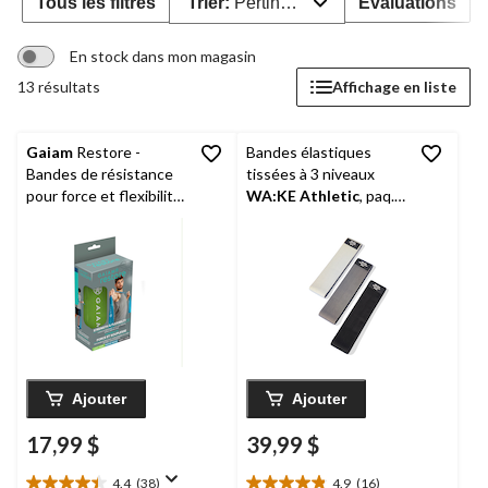
Tous les filtres
Trier:
Pertinence
Évaluations
En stock dans mon magasin
13 résultats
Affichage en liste
Gaiam
Restore -
Bandes élastiques
Bandes de résistance
tissées à 3 niveaux
pour force et flexibilité,
WA:KE Athletic
, paq.
3 pcs
3
Ajouter
Ajouter
17,99 $
39,99 $
4.4
(38)
4.9
(16)