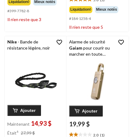
étoile(s)
64,99 $
5.0
Liquidation◊
Mieux notés
sur
étoile(s)
Liquidation◊
Mieux notés
#399-7782-8
5.
sur
19
#184-1258-4
Il n’en reste que 3
5.
évaluations
5
Il n’en reste que 5
évaluations
Nike
- Bande de
Alarme de sécurité
résistance légère, noir
Gaiam
pour courir ou
marcher en toute
sécurité
Ajouter
Ajouter
14,93 $
19,99 $
Maintenant
prix
±
Était
27,99 $
2.0
(1)
était