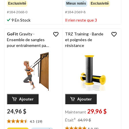
étoile(s)
étoile(s)
Exclusivité
Mieux notés
Exclusivité
sur
sur
#184-2068-0
#184-2069-8
5.
5.
10
10
9 En Stock
Il n’en reste que 3
évaluations
évaluations
GoFit
Gravity -
TRZ Training - Bande
Ensemble de sangles
et poignées de
pour entraînement par
résistance
suspension, 7pcs
Ajouter
Ajouter
24,96 $
29,96 $
Maintenant
prix
±
Était
64,99 $
4.5
(19)
4.5
était
5.0
(5)