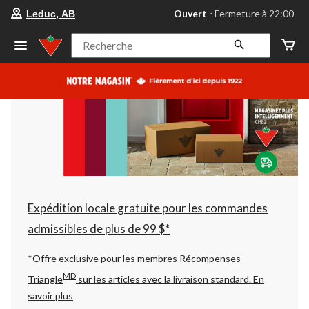
votre
Ouvert
⋅ Fermeture à 22:00
Leduc, AB
magasin
préféré
est
Recherche
Leduc,
AB,
courament
Ouvert,
Fermeture
à
à
22:00
cliquer
pour
changer
Expédition locale gratuite pour les commandes
admissibles de plus de 99 $*
*Offre exclusive pour les membres Récompenses
MD
Triangle
sur les articles avec la livraison standard.
En
savoir plus