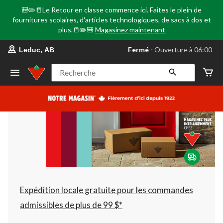
🎒✏️📒Le Retour en classe commence ici. Faites le plein de
fournitures scolaires, d'articles technologiques, de sacs à dos et
plus.📒✏️🎒
Magasinez maintenant
votre
Fermé
⋅ Ouverture à 06:00
Leduc, AB
magasin
préféré
est
Recherche
Leduc,
AB,
courament
Fermé,
Ouverture
à
à
06:00
cliquer
pour
changer
Expédition locale gratuite pour les commandes
admissibles de plus de 99 $*