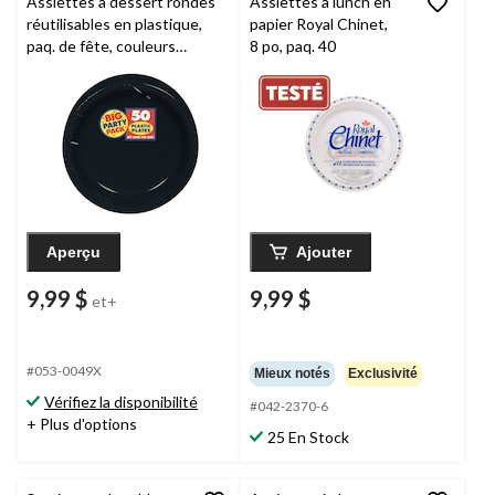
Assiettes à dessert rondes
Assiettes à lunch en
réutilisables en plastique,
papier Royal Chinet,
paq. de fête, couleurs
8 po, paq. 40
variées, 7 po, paq. 50, pour
fête d'anniversaire/remise
de diplômes
Aperçu
Ajouter
9,99 $
9,99 $
et+
#053-0049X
Mieux notés
Exclusivité
Vérifiez la disponibilité
#042-2370-6
+ Plus d'options
25 En Stock