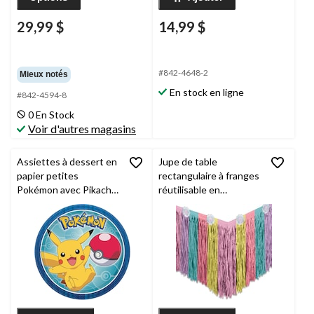
29,99 $
14,99 $
#842-4648-2
Mieux notés
En stock en ligne
#842-4594-8
0 En Stock
Voir d'autres magasins
Assiettes à dessert en
Jupe de table
papier petites
rectangulaire à franges
Pokémon avec Pikachu,
réutilisable en
paq. 8
plastique licorne,
multicolore, 29 po x
120 po, pour fête
d'anniversaire