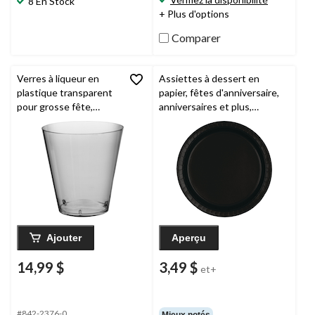
8 En Stock
+ Plus d'options
Comparer
Verres à liqueur en
Assiettes à dessert en
plastique transparent
papier, fêtes d'anniversaire,
pour grosse fête,
anniversaires et plus,
paq. 100
couleurs variées, 7 po, paq.
20
Ajouter
Aperçu
14,99 $
3,49 $
et+
#842-2376-0
Mieux notés