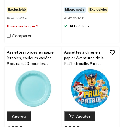
Exclusivité
Mieux notés
Exclusivité
#242-6628-6
#142-3516-8
Il n’en reste que 2
34 En Stock
Comparer
Assiettes rondes en papier
Assiettes à dîner en
jetables, couleurs variées,
papier Aventures de la
9 po, paq. 20, pour les
Pat'Patrouille, 9 po,
anniversaires, l'été, les fêtes
paq. 8
prénatales et les mariages
Aperçu
Ajouter