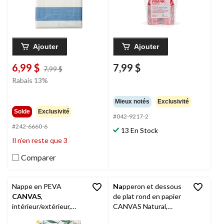
Ajouter
Ajouter
6,99 $
7,99 $
prix
7,99 $
était
Rabais 13%
7,99 $
Mieux notés
Exclusivité
Solde
Exclusivité
#042-9217-2
#242-6660-6
13 En Stock
Il n’en reste que 3
Comparer
Nappe en PEVA
Na
pperon et dessous
CANVAS
,
de plat rond en papier
intérieur/extérieur,
CANVAS Natural,
agrumes, 60 x 84 po
beige, paq. 4