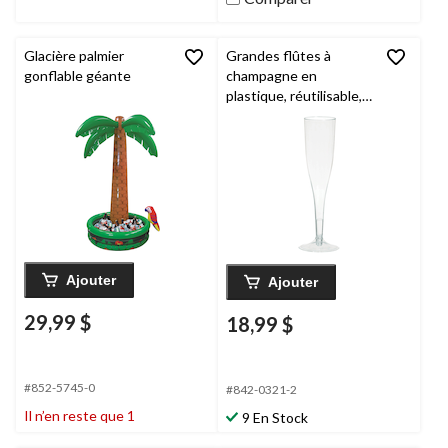
Glacière palmier
Grandes flûtes à
gonflable géante
champagne en
plastique, réutilisable,
anniversaires, fêtes
prénatales, plus,
transparent, 5,5 oz,
paq. 20
Ajouter
Ajouter
29,99 $
18,99 $
#852-5745-0
#842-0321-2
Il n’en reste que 1
9 En Stock