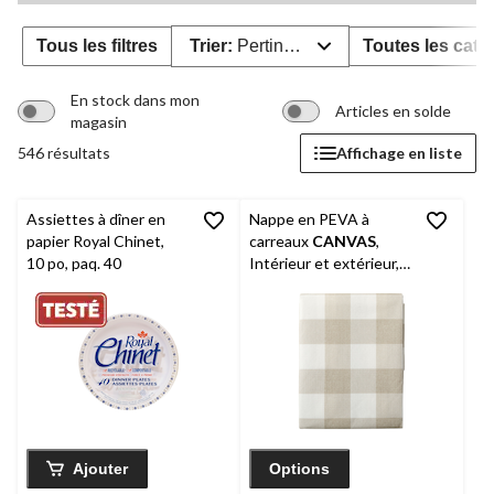
Tous les filtres
Trier:
Pertinence
Toutes les caté
En stock dans mon
Articles en solde
magasin
546 résultats
Affichage en liste
Assiettes à dîner en
Nappe en PEVA à
papier Royal Chinet,
carreaux
CANVAS
,
10 po, paq. 40
Intérieur et extérieur,
60 x 84 po
Ajouter
Options