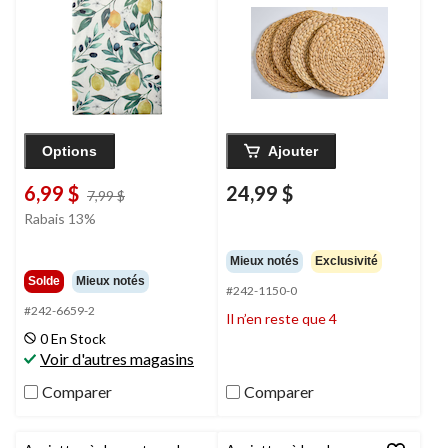
Options
Ajouter
6,99 $
24,99 $
prix
7,99 $
était
Rabais 13%
7,99 $
Mieux notés
Exclusivité
Solde
Mieux notés
#242-1150-0
#242-6659-2
Il n’en reste que 4
0 En Stock
Voir d'autres magasins
Comparer
Comparer