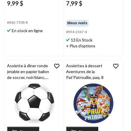
9,99 $
7,99 $
#842-7508-8
Mieux notés
En stock en ligne
#854-2367-4
13 En Stock
+ Plus d'options
Assiette à dîner ronde
Assiettes à dessert
jetable en papier ballon
Aventures de la
de soccer, noir/blanc,
Pat'Patrouille, paq. 8
10,5 po, paq. 20, pour
les fêtes sportives