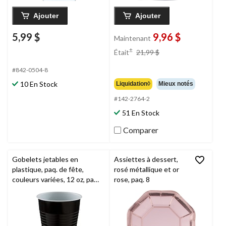
Ajouter
Ajouter
5,99 $
9,96 $
Maintenant
prix
±
Était
21,99 $
était
21,99 $
#842-0504-8
10 En Stock
Liquidation◊
Mieux notés
#142-2764-2
51 En Stock
Comparer
Gobelets jetables en
Assiettes à dessert,
plastique, paq. de fête,
rosé métallique et or
couleurs variées, 12 oz, paq.
rose, paq. 8
50, pour Noël/Action de
grâces/réveillon/fête
d'anniversaire