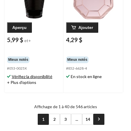
Aperçu
Ajouter
5,99 $
4,29 $
et+
Mieux notés
Mieux notés
#053-0025X
#852-6628-4
Vérifiez la disponibilité
En stock en ligne
+ Plus d'options
Affichage de 1 à 40 de 546 articles
1
2
3
...
14