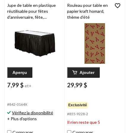
Jupe de table en plastique
Rouleau pour table en
réutilisable pour fêtes
papier kraft homard,
d'anniversaire, fête,
thème d'été
anniversaire, couleurs
variées, 168 x 29 po
Aperçu
Ajouter
7,99 $
29,99 $
et+
#842-0164X
Exclusivité
Vérifiez la disponibilité
#855-9228-2
+ Plus d'options
Il n’en reste que 5
Comparer
Comparer