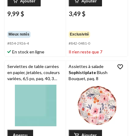
Ajouter
Ajouter
9,99 $
3,49 $
Mieux notés
Exclusivité
#854-2926-4
#842-0481-0
En stock en ligne
Il n’en reste que 7
Serviettes de table carrées
Assiettes à salade
en papier, jetables, couleurs
Sophistiplate
Blush
variées, 6,5 po, paq. 40, 3
Bouquet, paq. 8
épaisseurs, pour Noël,
l'Action de grâce, le jour de
l'An et les fêtes
d'anniversaires
Aperçu
Ajouter