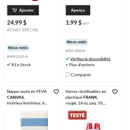
Ajouter
Aperçu
24,99 $
1,99 $
et+
ACHAT SPÉCIAL
Mieux notés
Mieux notés
#053-0065X
#499-2355-8
Vérifiez la disponibilité
8 En Stock
+ Plus d'options
Comparer
Nappe rayée en PEVA
Verres réutilisables en
CANVAS
,
plastique
FRANK
,
intérieur/extérieur, 60
rouge, 16 oz, paq. 50,
x 84 po
pour remise de
diplômes/réveillon/Noë
l