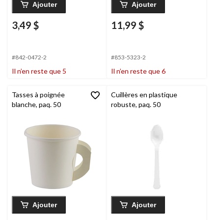
Ajouter
Ajouter
3,49 $
11,99 $
#842-0472-2
#853-5323-2
Il n’en reste que 5
Il n’en reste que 6
Tasses à poignée
Cuillères en plastique
blanche, paq. 50
robuste, paq. 50
Ajouter
Ajouter