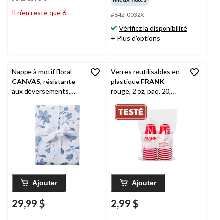
Il n’en reste que 6
#842-0032X
Vérifiez la disponibilité
+ Plus d'options
Nappe à motif floral
Verres réutilisables en
CANVAS
, résistante
plastique
FRANK
,
aux déversements,
rouge, 2 oz, paq. 20,
bleu/blanc, 60 x 104 po
pour fête du
Canada/Noël/remise de
diplômes
Ajouter
Ajouter
29,99 $
2,99 $