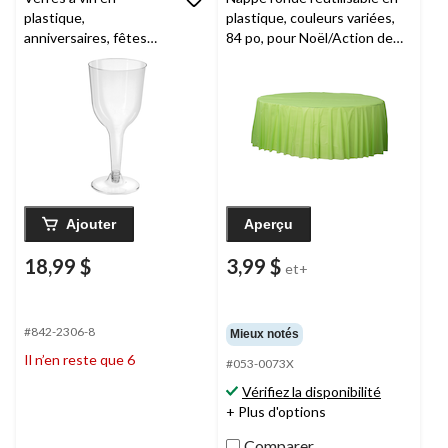
plastique,
plastique, couleurs variées,
anniversaires, fêtes
84 po, pour Noël/Action de
prénatales, plus,
grâces/réveillon/fête
transparent, 10 oz, paq.
d'anniversaire
20
Ajouter
Aperçu
18,99 $
3,99 $
et+
#842-2306-8
Mieux notés
Il n’en reste que 6
#053-0073X
Vérifiez la disponibilité
+ Plus d'options
Comparer