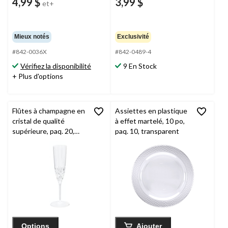
4,99 $
3,99 $
et+
Mieux notés
Exclusivité
#842-0036X
#842-0489-4
Vérifiez la disponibilité
9 En Stock
+ Plus d'options
Flûtes à champagne en
Assiettes en plastique
cristal de qualité
à effet martelé, 10 po,
supérieure, paq. 20,
paq. 10, transparent
transparent
Options
Ajouter