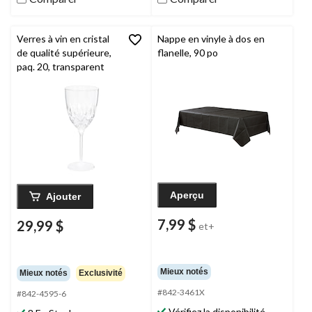
Verres à vin en cristal
Nappe en vinyle à dos en
de qualité supérieure,
flanelle, 90 po
paq. 20, transparent
Aperçu
Ajouter
7,99 $
29,99 $
et+
Mieux notés
Mieux notés
Exclusivité
#842-3461X
#842-4595-6
Vérifiez la disponibilité