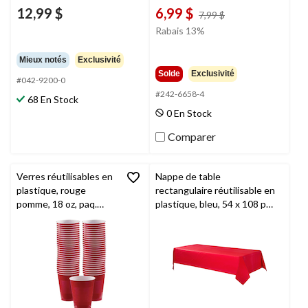
12,99 $
6,99 $
prix
7,99 $
était
Rabais 13%
7,99 $
Mieux notés
Exclusivité
Solde
Exclusivité
#042-9200-0
#242-6658-4
68 En Stock
0 En Stock
Comparer
Verres réutilisables en
Nappe de table
plastique, rouge
rectangulaire réutilisable en
pomme, 18 oz, paq.
plastique, bleu, 54 x 108 po,
200, pour Noël/Action
pour fête
de grâce/réveillon/fête
prénatale/Hanoukka/fête
d'anniversaire
d'anniversaire