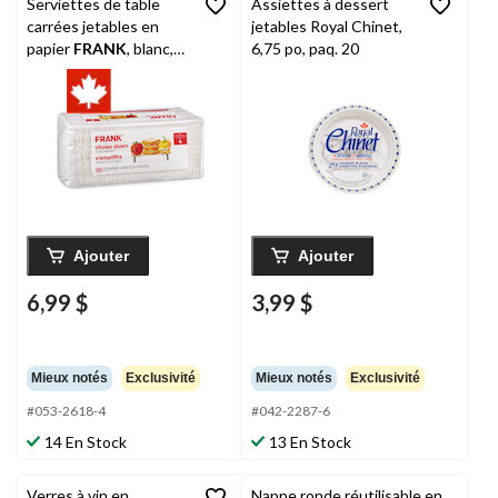
Serviettes de table
Assiettes à dessert
carrées jetables en
jetables Royal Chinet,
papier
FRANK
, blanc,
6,75 po, paq. 20
6,5 po, paq. 500, 1
épaisseur, pour fête
d'anniversaire/Hallowe
en/Pâques/Noël
Ajouter
Ajouter
6,99 $
3,99 $
Mieux notés
Exclusivité
Mieux notés
Exclusivité
#053-2618-4
#042-2287-6
14 En Stock
13 En Stock
Verres à vin en
Nappe ronde réutilisable en