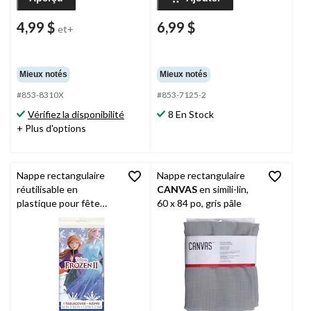
4,99 $
6,99 $
et+
Mieux notés
Mieux notés
#853-8310X
#853-7125-2
Vérifiez la disponibilité
8 En Stock
+ Plus d'options
Nappe rectangulaire
Nappe rectangulaire
réutilisable en
CANVAS
en simili-lin,
plastique pour fête
60 x 84 po, gris pâle
d'anniversaire Disney
La Reine des neiges,
bleu, 54 x 96 po