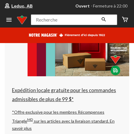
votre
Ouvert
⋅ Fermeture à 22:00
Leduc, AB
magasin
préféré
est
Recherche
Leduc,
AB,
courament
Ouvert,
Fermeture
à
à
22:00
cliquer
pour
changer
Expédition locale gratuite pour les commandes
admissibles de plus de 99 $*
*Offre exclusive pour les membres Récompenses
MD
Triangle
sur les articles avec la livraison standard.
En
savoir plus