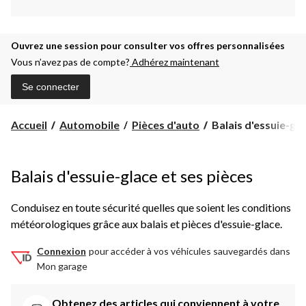
Ouvrez une session pour consulter vos offres personnalisées
Vous n’avez pas de compte?
Adhérez maintenant
Se connecter
Balais
Accueil
Automobile
Pièces d'auto
Balais d'essuie-glac
d'essuie-
glace
et
Balais d'essuie-glace et ses pièces
ses
pièces
Conduisez en toute sécurité quelles que soient les conditions
météorologiques grâce aux balais et pièces d'essuie-glace.
Connexion
pour accéder à vos véhicules sauvegardés dans
Mon garage
Obtenez des articles qui conviennent à votre 