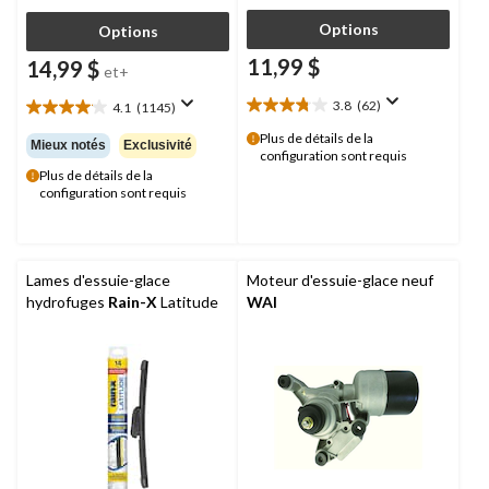
Options
Options
11,99 $
14,99 $
et+
3.8
(62)
4.1
(1145)
3.8
4.1
étoile(s)
étoile(s)
Plus de détails de la
Mieux notés
Exclusivité
sur
configuration sont requis
sur
5.
Plus de détails de la
5.
configuration sont requis
62
1145
évaluations
évaluations
Lames d'essuie-glace
Moteur d'essuie-glace neuf
hydrofuges
Rain-X
Latitude
WAI