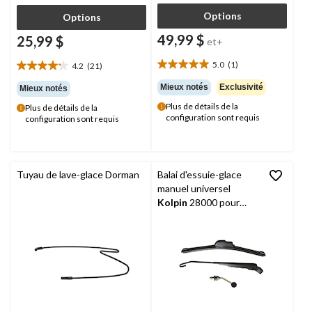
Options
Options
49,99 $
25,99 $
et+
5.0
(1)
4.2
(21)
5.0
4.2
étoile(s)
étoile(s)
Mieux notés
Exclusivité
Mieux notés
sur
sur
Plus de détails de la
Plus de détails de la
5.
5.
configuration sont requis
configuration sont requis
1
21
évaluation
évaluations
Tuyau de lave-glace Dorman
Balai d'essuie-glace
manuel universel
Kolpin
28000 pour
pare-brise en verre