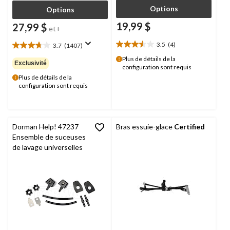
Options
Options
19,99 $
27,99 $
et+
3.5
(4)
3.7
(1407)
3.5
3.7
étoile(s)
étoile(s)
Plus de détails de la
Exclusivité
configuration sont requis
sur
sur
5.
Plus de détails de la
5.
configuration sont requis
4
1407
évaluations
évaluations
Dorman Help! 47237
Bras essuie-glace
Certified
Ensemble de suceuses
de lavage universelles