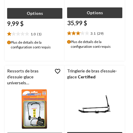
Options
Options
35,99 $
9,99 $
3.1
(29)
1.0
(1)
3.1
1.0
étoile(s)
étoile(s)
Plus de détails de la
Plus de détails de la
configuration sont requis
sur
configuration sont requis
sur
5.
5.
29
1
évaluations
évaluation
Ressorts de bras
Tringlerie de bras d'essuie-
d’essuie-glace
glace
Certified
universels
Surewipe
093