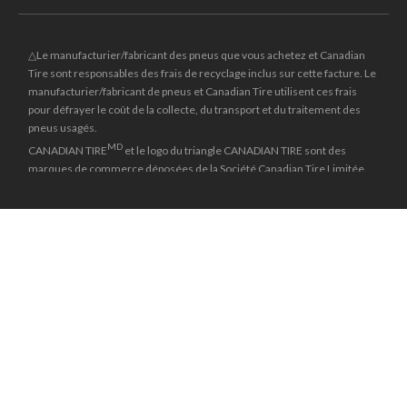
△Le manufacturier/fabricant des pneus que vous achetez et Canadian
Tire sont responsables des frais de recyclage inclus sur cette facture. Le
manufacturier/fabricant de pneus et Canadian Tire utilisent ces frais
pour défrayer le coût de la collecte, du transport et du traitement des
pneus usagés.
MD
CANADIAN TIRE
et le logo du triangle CANADIAN TIRE sont des
marques de commerce déposées de la Société Canadian Tire Limitée.
±
Le prix rayé reflète le dernier prix régulier national auquel cet article a
été vendu.
**Les prix en ligne et les dates d'entrée en vigueur du solde peuvent
différer de ceux en magasin et peuvent varier selon les régions. Les
marchands peuvent vendre à un prix plus bas.
*L’offre de financement « Aucuns frais, aucun intérêt » pendant 24 mois
(à moins d’indication contraire) n'est accordée que sur demande sous
réserve d’une approbation de crédit préalable pour des achats de 150 $
(à moins d’indication contraire) ou plus (à l’exception des cartes-