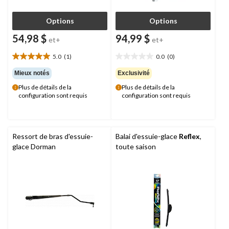
Options
Options
54,98 $
94,99 $
et+
et+
5.0
(1)
0.0
(0)
5.0
0.0
étoile(s)
étoile(s)
Mieux notés
Exclusivité
sur
sur
Plus de détails de la
Plus de détails de la
5.
5.
configuration sont requis
configuration sont requis
1
évaluation
Ressort de bras d'essuie-
Balai d'essuie-glace
Reflex
,
glace Dorman
toute saison