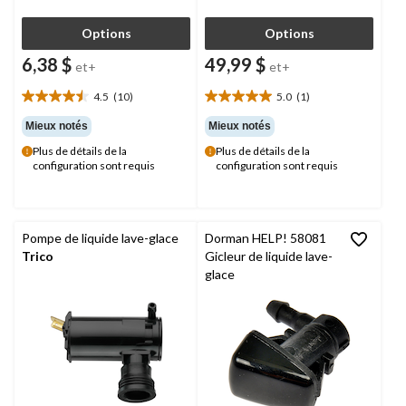
Options
Options
6,38 $
49,99 $
et+
et+
4.5
(10)
5.0
(1)
4.5
5.0
étoile(s)
étoile(s)
Mieux notés
Mieux notés
sur
sur
Plus de détails de la
Plus de détails de la
5.
5.
configuration sont requis
configuration sont requis
10
1
évaluations
évaluation
Pompe de liquide lave-glace
Dorman HELP! 58081
Trico
Gicleur de liquide lave-
glace