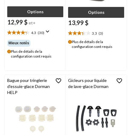
Options
Options
12,99 $
13,99 $
et+
4.3
(30)
3.3
(3)
4.3
3.3
étoile(s)
étoile(s)
Plus de détails de la
Mieux notés
sur
configuration sont requis
sur
Plus de détails de la
5.
5.
configuration sont requis
30
3
évaluations
évaluations
Bague pour tringlerie
Gicleurs pour liquide
d'essuie-glace Dorman
de lave-glace Dorman
HELP