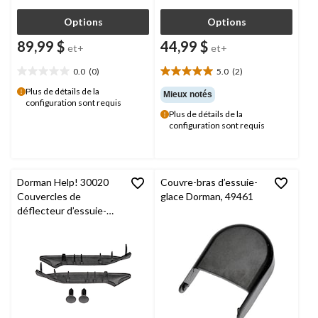
Options
Options
89,99 $
44,99 $
et+
et+
0.0
(0)
5.0
(2)
0.0
5.0
étoile(s)
étoile(s)
Plus de détails de la
Mieux notés
configuration sont requis
sur
sur
Plus de détails de la
5.
5.
configuration sont requis
2
évaluations
Dorman Help! 30020
Couvre-bras d’essuie-
Couvercles de
glace Dorman, 49461
déflecteur d’essuie-
glace