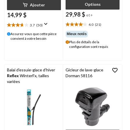
Options
Ajouter
29,98 $
14,99 $
et+
4.0
(21)
3.7
(50)
4.0
3.7
étoile(s)
étoile(s)
Assurez-vous que cette pièce
Mieux notés
sur
sur
convient à votre besoin
Plus de détails de la
5.
5.
configuration sont requis
21
50
évaluations
évaluations
Balai d'essuie-glace d'hiver
Gicleur de lave-glace
Reflex
WinterFx, tailles
Dorman 58116
variées