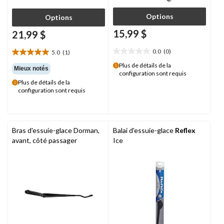
Options
Options
15,99 $
21,99 $
0.0
(0)
5.0
(1)
0.0
5.0
étoile(s)
étoile(s)
Plus de détails de la
Mieux notés
configuration sont requis
sur
sur
Plus de détails de la
5.
5.
configuration sont requis
1
évaluation
Bras d'essuie-glace Dorman,
Balai d'essuie-glace
Reflex
avant, côté passager
Ice