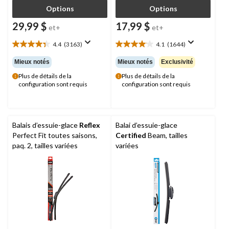
Options
Options
29,99 $
17,99 $
et+
et+
4.4
(3163)
4.1
(1644)
4.4
4.1
étoile(s)
étoile(s)
Mieux notés
Mieux notés
Exclusivité
sur
sur
Plus de détails de la
Plus de détails de la
5.
5.
configuration sont requis
configuration sont requis
3163
1644
évaluations
évaluations
Balais d’essuie-glace
Reflex
Balai d’essuie-glace
Perfect Fit toutes saisons,
Certified
Beam, tailles
paq. 2, tailles variées
variées