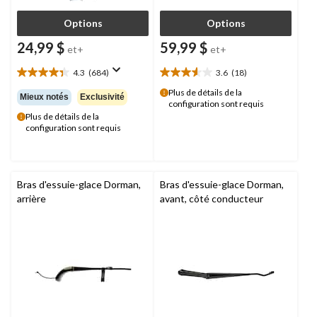
Options
Options
24,99 $
59,99 $
et+
et+
4.3
(684)
3.6
(18)
4.3
3.6
étoile(s)
étoile(s)
Plus de détails de la
Mieux notés
Exclusivité
configuration sont requis
sur
sur
Plus de détails de la
5.
5.
configuration sont requis
684
18
évaluations
évaluations
Bras d'essuie-glace Dorman,
Bras d'essuie-glace Dorman,
arrière
avant, côté conducteur