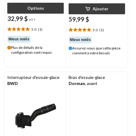
Options
Ajouter
32,99 $
59,99 $
et+
5.0
(1)
5.0
(1)
5.0
5.0
étoile(s)
étoile(s)
Mieux notés
Mieux notés
sur
sur
Plus de détails de la
Assurez-vous que cette pièce
5.
5.
configuration sont requis
convient à votre besoin
1
1
évaluation
évaluation
Interrupteur d'essuie-glace
Bras d'essuie-glace
BWD
Dorman
, avant