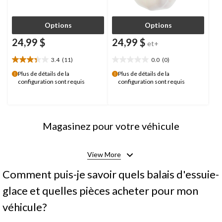
Options
Options
24,99 $
24,99 $
et+
3.4
(11)
0.0
(0)
3.4
0.0
étoile(s)
étoile(s)
Plus de détails de la
Plus de détails de la
configuration sont requis
configuration sont requis
sur
sur
5.
5.
11
évaluations
Magasinez pour votre véhicule
View More
Comment puis-je savoir quels balais d'essuie-
glace et quelles pièces acheter pour mon
véhicule?