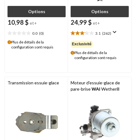
Options
Options
10,98 $
24,99 $
et+
et+
0.0
(0)
3.1
(262)
0.0
3.1
étoile(s)
étoile(s)
Plus de détails de la
Exclusivité
configuration sont requis
sur
sur
Plus de détails de la
5.
5.
configuration sont requis
262
évaluations
Transmission essuie-glace
Moteur d'essuie-glace de
pare-brise
WAI
Wetherill