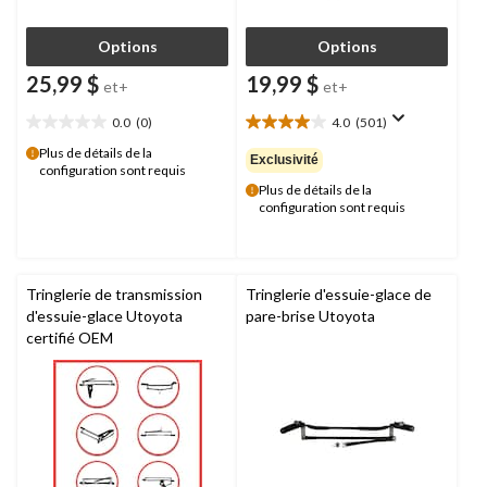
Options
Options
25,99 $
19,99 $
et+
et+
0.0
(0)
4.0
(501)
0.0
4.0
étoile(s)
étoile(s)
Plus de détails de la
Exclusivité
configuration sont requis
sur
sur
Plus de détails de la
5.
5.
configuration sont requis
501
évaluations
Tringlerie de transmission
Tringlerie d'essuie-glace de
d'essuie-glace Utoyota
pare-brise Utoyota
certifié OEM