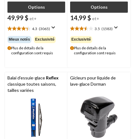
Options
Options
49,99 $
14,99 $
et+
et+
4.3
(3065)
3.5
(1583)
4.3
3.5
étoile(s)
étoile(s)
Mieux notés
Exclusivité
Exclusivité
sur
sur
Plus de détails de la
Plus de détails de la
5.
5.
configuration sont requis
configuration sont requis
3065
1583
évaluations
évaluations
Balai d’essuie-glace
Reflex
Gicleurs pour liquide de
classique toutes saisons,
lave-glace Dorman
tailles variées