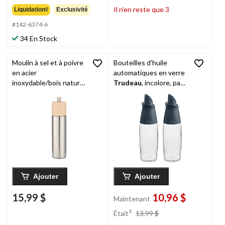
Il n’en reste que 3
Liquidation◊
Exclusivité
#142-6374-6
34 En Stock
Moulin à sel et à poivre
Bouteilles d'huile
en acier
automatiques en verre
inoxydable/bois naturel
Trudeau
, incolore, paq.
MASTER Chef
2
Ajouter
Ajouter
15,99 $
10,96 $
Maintenant
prix
±
Était
13,99 $
était