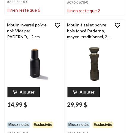
#242-5116-0
#076-5678-8
Il n’en reste que 6
Il n’en reste que 2
Moulin inversé poivre
Moulin à sel et poivre
noir Vida par
bois foncé
Paderno
,
PADERNO, 12 cm
moyen, traditionnel, 20
cm
Ajouter
Ajouter
14,99 $
29,99 $
Mieux notés
Exclusivité
Mieux notés
Exclusivité