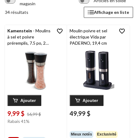
Articles en solde
magasin
34 résultats
Affichage en liste
Kamenstein
- Moulins
Moulin poivre et sel
à sel et poivre
électrique Vida par
préremplis, 7.5 po, 2
PADERNO, 19,4 cm
pce
Ajouter
Ajouter
9,99 $
49,99 $
prix
16,99 $
était
Rabais 41%
16,99 $
Mieux notés
Exclusivité