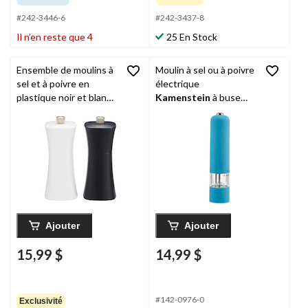
#242-3446-6
#242-3437-8
Il n’en reste que 4
25 En Stock
Ensemble de moulins à
Moulin à sel ou à poivre
sel et à poivre en
électrique
plastique noir et blanc
Kamenstein
à buse
MASTER Chef
réglable, choix de
couleurs
Ajouter
Ajouter
15,99 $
14,99 $
#142-0976-0
Exclusivité