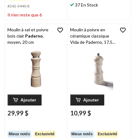
37 En Stock
#242-3440-8
Il n’en reste que 6
Moulin à sel et poivre
Moulin à poivre en
bois clair
Paderno
,
céramique classique
moyen, 20 cm
Vida de Paderno, 17,5
cm
Ajouter
Ajouter
29,99 $
10,99 $
Mieux notés
Exclusivité
Mieux notés
Exclusivité