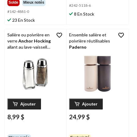
Solde
Mieux notés
#242-5118-6
#142-4881-0
8 En Stock
23 En Stock
Salière ou poivrière en
Ensemble salière et
verre
Anchor Hocking
poivrière réutilisables
allant au lave-vaisselle,
Paderno
4 po, paq. 1
Ajouter
Ajouter
8,99 $
24,99 $