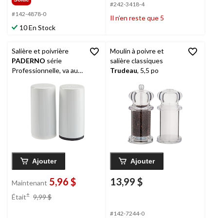
#242-3418-4
#142-4878-0
Il n’en reste que 5
10 En Stock
Salière et poivrière
Moulin à poivre et
PADERNO
série
salière classiques
Professionnelle, va au
Trudeau
, 5,5 po
lave-vaisselle, blanc
Ajouter
Ajouter
5,96 $
13,99 $
Maintenant
prix
±
Était
9,99 $
était
9,99 $
#142-7244-0