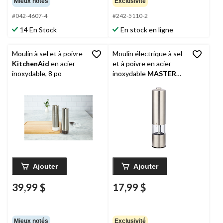
Mieux notés
Exclusivité
#042-4607-4
#242-5110-2
14 En Stock
En stock en ligne
Moulin à sel et à poivre
Moulin électrique à sel
KitchenAid
en acier
et à poivre en acier
inoxydable, 8 po
inoxydable
MASTER
Chef
avec lumière à
DEL
Ajouter
Ajouter
39,99 $
17,99 $
Mieux notés
Exclusivité