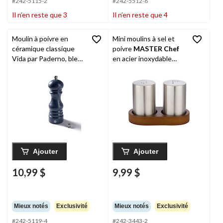
#242-5115-2
#242-5512-6
Il n’en reste que 3
Il n’en reste que 4
Moulin à poivre en
Mini moulins à sel et
céramique classique
poivre
MASTER Chef
Vida par Paderno, bleu,
en acier inoxydable
17,5 cm
avec plateau
Ajouter
Ajouter
10,99 $
9,99 $
Mieux notés
Exclusivité
Mieux notés
Exclusivité
#242-5119-4
#242-3443-2