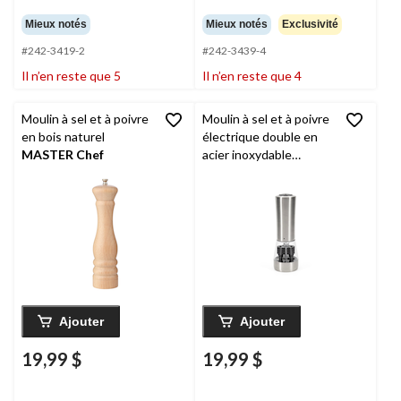
Mieux notés
Mieux notés
Exclusivité
#242-3419-2
#242-3439-4
Il n’en reste que 5
Il n’en reste que 4
Moulin à sel et à poivre
Moulin à sel et à poivre
en bois naturel
électrique double en
MASTER Chef
acier inoxydable
Kamenstein
, 8,5 po
Ajouter
Ajouter
19,99 $
19,99 $