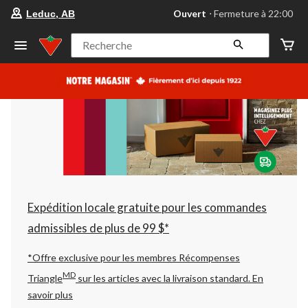
votre
Ouvert
⋅ Fermeture à 22:00
Leduc, AB
magasin
préféré
est
Recherche
Leduc,
AB,
courament
Ouvert,
Fermeture
à
à
22:00
cliquer
pour
changer
Expédition locale gratuite pour les commandes
admissibles de plus de 99 $*
*Offre exclusive pour les membres Récompenses
MD
Triangle
sur les articles avec la livraison standard.
En
savoir plus