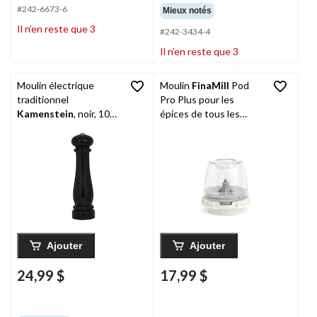
#242-6673-6
Mieux notés
Il n’en reste que 3
#242-3434-4
Il n’en reste que 3
Moulin électrique
Moulin
FinaMill
Pod
traditionnel
Pro Plus pour les
Kamenstein
, noir, 10
épices de tous les
po
jours et les épices
grasses
Ajouter
Ajouter
24,99 $
17,99 $