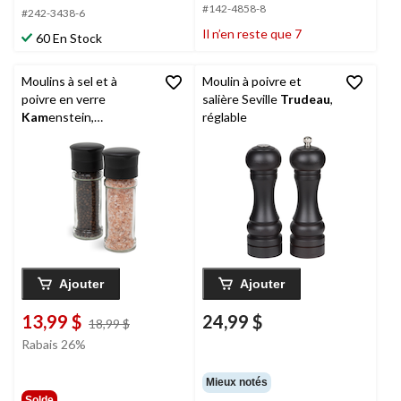
#142-4858-8
#242-3438-6
Il n’en reste que 7
60 En Stock
Moulins à sel et à
Moulin à poivre et
poivre en verre
salière Seville
Trudeau
,
Kam
enstein,
réglable
préremplis, 5,2 po, paq.
2
Ajouter
Ajouter
13,99 $
24,99 $
prix
18,99 $
était
Rabais 26%
18,99 $
Mieux notés
Solde