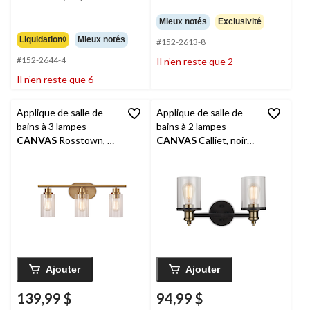
était
139,99 $
Mieux notés
Exclusivité
Liquidation◊
Mieux notés
#152-2613-8
#152-2644-4
Il n’en reste que 2
Il n’en reste que 6
Applique de salle de
Applique de salle de
bains à 3 lampes
bains à 2 lampes
CANVAS
Rosstown, or
CANVAS
Calliet, noir
brossé
mat et laiton
Ajouter
Ajouter
139,99 $
94,99 $