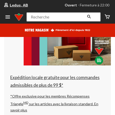
votre
Ouvert
⋅ Fermeture à 22:00
Leduc, AB
magasin
préféré
est
Recherche
Leduc,
AB,
courament
Ouvert,
Fermeture
à
à
22:00
cliquer
pour
changer
Expédition locale gratuite pour les commandes
admissibles de plus de 99 $*
*Offre exclusive pour les membres Récompenses
MD
Triangle
sur les articles avec la livraison standard.
En
savoir plus