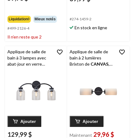
#274-1459-2
Liquidation◊
Mieux notés
En stock en ligne
#499-2126-4
Il n’en reste que 2
Applique de salle de
Applique de salle de
bain à 3 lampes avec
bain à 2 lumières
abat-jour en verre
Brixton de
CANVAS
,
Canvas
Bentbrook,
noir mat
noir
Ajouter
Ajouter
129,99 $
29,96 $
Maintenant