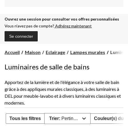
Ouvrez une session pour consulter vos offres personnalisées
Vous n’avez pas de compte?
Adhérez maintenant
Se connecter
Luminair
Accueil
Maison
Eclairage
Lampes murales
Luminair
de
salle
Luminaires de salle de bains
de
bains
Apportez de la lumière et de l'élégance à votre salle de bain
grâce à des appliques murales classiques, à des luminaires à
DEL pour meuble-lavabo et à divers luminaires classiques et
modernes.
Tous les filtres
Trier:
Pertinence
Couleur(s) du p