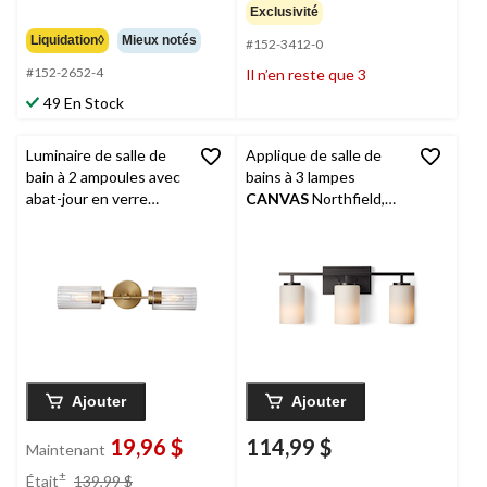
134,99 $
Exclusivité
Liquidation◊
Mieux notés
#152-3412-0
#152-2652-4
Il n’en reste que 3
49 En Stock
Luminaire de salle de
Applique de salle de
bain à 2 ampoules avec
bains à 3 lampes
abat-jour en verre
CANVAS
Northfield,
transparent
CANVAS
noir mat
Owen, doré brossé
Ajouter
Ajouter
19,96 $
114,99 $
Maintenant
prix
±
Était
139,99 $