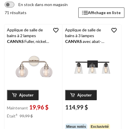
En stock dans mon magasin
71 résultats
Affichage en liste
Applique de salle de
Applique de salle de
bains à 2 lampes
bains à 3 lampes
CANVAS
Fuller, nickel
CANVAS
avec abat-
poli
jour en verre
transparent, noir mat
Ajouter
Ajouter
19,96 $
114,99 $
Maintenant
prix
±
Était
99,99 $
était
99,99 $
Mieux notés
Exclusivité