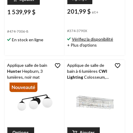
201,99 $
1 539,99 $
et+
#374-3790X
#474-7006-8
Vérifiez la disponibilité
En stock en ligne
+ Plus d'options
Applique salle de bain
Applique de salle de
Hunter
Hepburn, 3
bain à 6 lumières
CWI
lumières, noir mat
Lighting
Colosseum,
chrome
Options
Ajouter