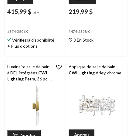
415,99 $
219,99 $
et+
#374-3806X
#474-2358-0
Vérifiez la disponibilité
0 En Stock
+ Plus d'options
Luminaire salle de bain
Applique de salle de bain
à DEL intégrées
CWI
CWI Lighting
Arley, chrome
Lighting
Petra, 36 po,
laiton
Aperçu
Ajouter