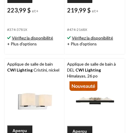
223,99 $
219,99 $
et+
et+
#374-3781X
#474-2168X
Vérifiez la disponibilité
Vérifiez la disponibilité
+ Plus d'options
+ Plus d'options
Applique de salle de bain
Applique de salle de bain à
CWI Lighting
Cristini, nickel
DEL
CWI Lighting
Himalayas, 26 po
Aperçu
Aperçu