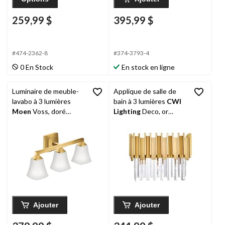
259,99 $
395,99 $
#474-2362-8
#374-3793-4
0 En Stock
En stock en ligne
Luminaire de meuble-
Applique de salle de
lavabo à 3 lumières
bain à 3 lumières
CWI
Moen
Voss, doré
Lighting
Deco, or
brossé
médaillon
Ajouter
Ajouter