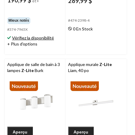
190,99 $
289,99 $
et+
#474-2398-4
Mieux notés
0 En Stock
#374-7965X
Vérifiez la disponibilité
+ Plus d'options
Applique de salle de bain à 3
Applique murale
Z-Lite
lampes
Z-Lite
Burk
Liam, 40 po
Aperçu
Aperçu