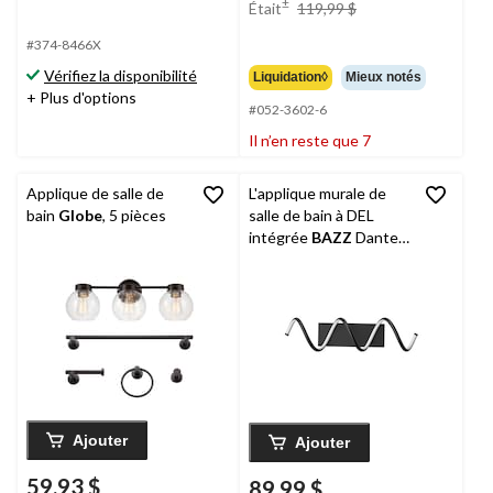
prix
±
Était
119,99 $
était
#374-8466X
119,99 $
Vérifiez la disponibilité
Liquidation◊
Mieux notés
+ Plus d'options
#052-3602-6
Il n’en reste que 7
Applique de salle de
L'applique murale de
bain
Globe
, 5 pièces
salle de bain à DEL
intégrée
BAZZ
Dante,
16 W/3 000 K, noir mat
Ajouter
Ajouter
59,93 $
89,99 $