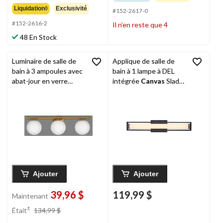
Liquidation◊
Exclusivité
#152-2617-0
#152-2616-2
Il n’en reste que 4
48 En Stock
Luminaire de salle de
Applique de salle de
bain à 3 ampoules avec
bain à 1 lampe à DEL
abat-jour en verre
intégrée
Canvas
Slade,
opale
CANVAS
noir, 24 po
Winslow, or brossé
Ajouter
Ajouter
39,96 $
119,99 $
Maintenant
prix
±
Était
134,99 $
était