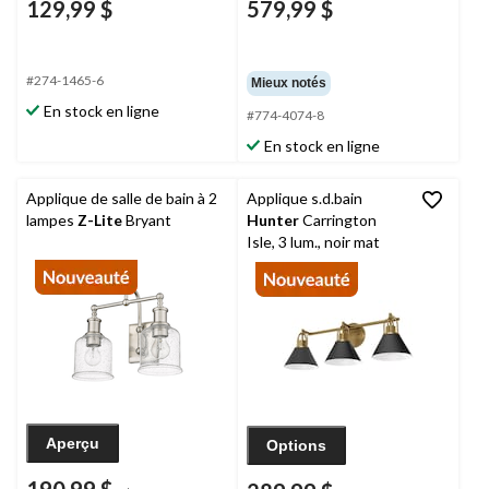
129,99 $
579,99 $
#274-1465-6
Mieux notés
En stock en ligne
#774-4074-8
En stock en ligne
Applique de salle de bain à 2
Applique s.d.bain
lampes
Z-Lite
Bryant
Hunter
Carrington
Isle, 3 lum., noir mat
Aperçu
Options