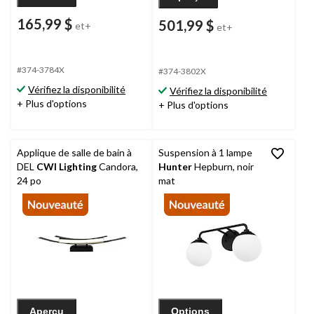
165,99 $
501,99 $
et+
et+
#374-3784X
#374-3802X
Vérifiez la disponibilité
Vérifiez la disponibilité
+ Plus d'options
+ Plus d'options
Applique de salle de bain à
Suspension à 1 lampe
DEL
CWI Lighting
Candora,
Hunter
Hepburn, noir
24 po
mat
Aperçu
Options