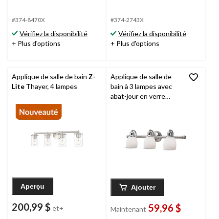
#374-8470X
#374-2743X
Vérifiez la disponibilité
Vérifiez la disponibilité
+ Plus d'options
+ Plus d'options
Applique de salle de bain
Z-
Applique de salle de
Lite
Thayer, 4 lampes
bain à 3 lampes avec
abat-jour en verre
blanc opale
CANVAS
Essence, nickel brossé
Aperçu
Ajouter
200,99 $
59,96 $
et+
Maintenant