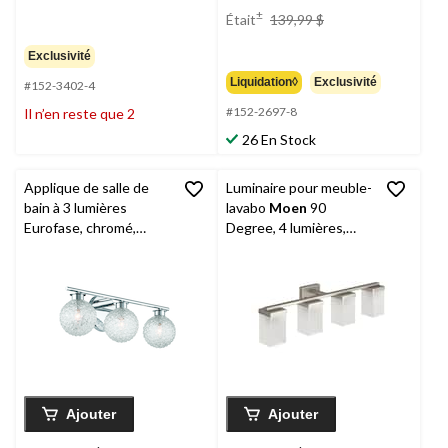
prix
±
Était
139,99 $
était
139,99 $
Exclusivité
Liquidation◊
Exclusivité
#152-3402-4
#152-2697-8
Il n’en reste que 2
26 En Stock
Applique de salle de
Luminaire pour meuble-
bain à 3 lumières
lavabo
Moen
90
Eurofase, chromé,
Degree, 4 lumières,
abat-jour en verre taillé
nickel brossé
au diamant
Ajouter
Ajouter