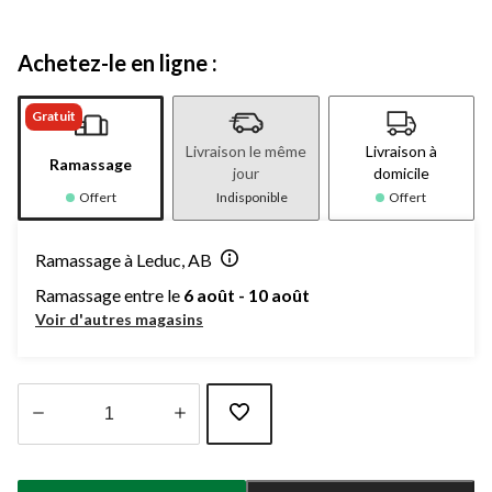
Achetez-le en ligne :
Gratuit
Livraison le même
Livraison à
Ramassage
jour
domicile
Offert
Indisponible
Offert
Ramassage à Leduc, AB
Ramassage entre le
6 août - 10 août
Voir d'autres magasins
Quantité
mise