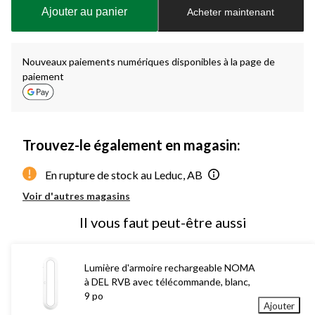
à
Ajouter au panier
Acheter maintenant
jour
à
1
Nouveaux paiements numériques disponibles à la page de
paiement
Trouvez-le également en magasin:
En rupture de stock au Leduc, AB
Voir d'autres magasins
Il vous faut peut-être aussi
Lumière d'armoire rechargeable NOMA
à DEL RVB avec télécommande, blanc,
9 po
Ajouter