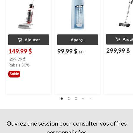
Ajou
Ajouter
Aperçu
299,99 $
149,99 $
99,99 $
et+
prix
299,99 $
était
Rabais 50%
299,99 $
Solde
Ouvrez une session pour consulter vos offres
personnalisées