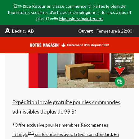
🎒✏️📒Le Retour en classe commence ici. Faites le plein de
fournitures scolaires, d'articles technologiques, de sacs à dos et
plus.📒✏️🎒
Magasinez maintenant
votre
Ouvert
⋅ Fermeture à 22:00
Leduc, AB
magasin
préféré
est
Leduc,
AB,
courament
Ouvert,
Fermeture
à
à
22:00
cliquer
pour
changer
Expédition locale gratuite pour les commandes
admissibles de plus de 99 $*
*Offre exclusive pour les membres Récompenses
MD
Triangle
sur les articles avec la livraison standard.
En