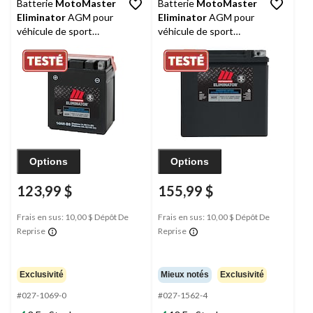
Batterie
MotoMaster
Batterie
MotoMaster
Eliminator
AGM pour
Eliminator
AGM pour
véhicule de sport
véhicule de sport
motorisé, 14AH-BS
motorisé, activée en
usine, ETX14
Options
Options
123,99 $
155,99 $
Frais en sus: 10,00 $ Dépôt De
Frais en sus: 10,00 $ Dépôt De
Reprise
Reprise
Exclusivité
Mieux notés
Exclusivité
#027-1069-0
#027-1562-4