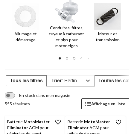
Conduites, filtres,
Allumage et
tuyaux à carburant
Moteur et
démarrage
et plys pour
transmission
motoneiges
Tous les filtres
Trier:
Pertinence
Toutes les caté
En stock dans mon magasin
555 résultats
Affichage en liste
Batterie
MotoMaster
Batterie
MotoMaster
Eliminator
AGM pour
Eliminator
AGM pour
véhicules de sport
véhicule de sport