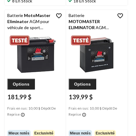
8 En Stock
18 En Stock
Batterie
MotoMaster
Batterie
Eliminator
AGM pour
MOTOMASTER
véhicule de sport
ELIMINATOR
AGM
motorisé, activée en
pour véhicules de
usine, ETX16L
sports motorisés,
16CL-B-BS
Options
Options
181,99 $
139,99 $
Frais en sus: 10,00 $ Dépôt De
Frais en sus: 10,00 $ Dépôt De
Reprise
Reprise
Mieux notés
Exclusivité
Mieux notés
Exclusivité