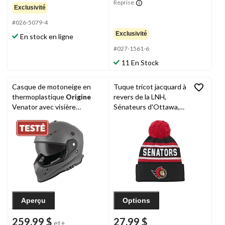
Reprise
Exclusivité
#026-5079-4
Exclusivité
En stock en ligne
#027-1561-6
11 En Stock
Casque de motoneige en
Tuque tricot jacquard à
thermoplastique
Origine
revers de la LNH,
Venator avec visière
Sénateurs d'Ottawa,
électrique, adultes, choix de
pompon, jeune
tailles
Aperçu
Options
259,99 $
27,99 $
et+