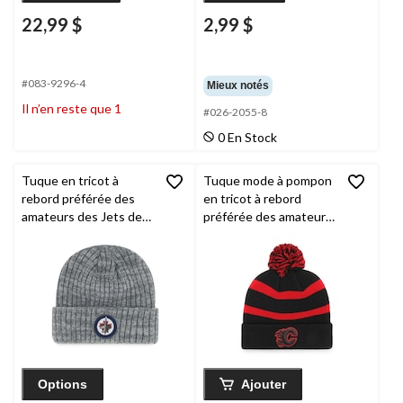
22,99 $
2,99 $
#083-9296-4
Mieux notés
Il n’en reste que 1
#026-2055-8
0 En Stock
Tuque en tricot à
Tuque mode à pompon
rebord préférée des
en tricot à rebord
amateurs des Jets de
préférée des amateurs
Winnipeg de la LNH,
des Flames de Calgary
gris givré, adulte
de la LNH, noir
Options
Ajouter