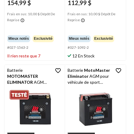
154,99 $
112,99 $
Frais en sus: 10,00 $ Dépôt De
Frais en sus: 10,00 $ Dépôt De
Reprise
Reprise
Mieux notés
Exclusivité
Mieux notés
Exclusivité
#027-1563-2
#027-1092-2
Il n’en reste que 7
12 En Stock
Batterie
Batterie
MotoMaster
MOTOMASTER
Eliminator
AGM pour
ELIMINATOR
AGM
véhicule de sport
pour véhicules de
motorisé, 14-BS
sports motorisés, 14B-
BS