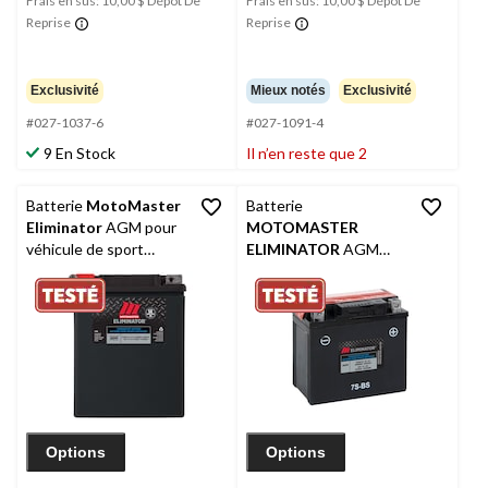
Frais en sus: 10,00 $ Dépôt De
Frais en sus: 10,00 $ Dépôt De
Reprise
Reprise
Exclusivité
Mieux notés
Exclusivité
#027-1037-6
#027-1091-4
9 En Stock
Il n’en reste que 2
Batterie
MotoMaster
Batterie
Eliminator
AGM pour
MOTOMASTER
véhicule de sport
ELIMINATOR
AGM
motorisé, activée en
pour véhicules de
usine, ETX15
sports motorisés, 7S-
BS
Options
Options