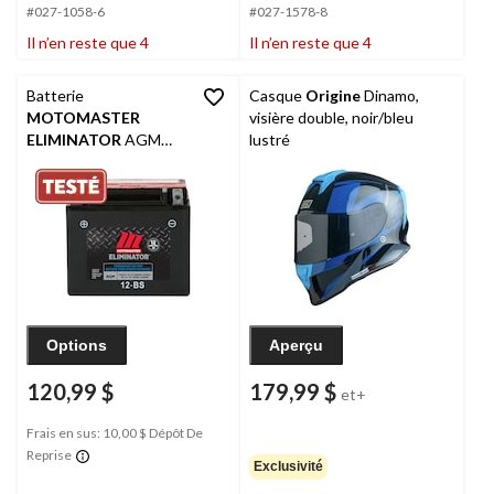
#027-1058-6
#027-1578-8
Il n’en reste que 4
Il n’en reste que 4
Batterie
Casque
Origine
Dinamo,
MOTOMASTER
visière double, noir/bleu
ELIMINATOR
AGM
lustré
pour véhicules de
sports motorisés, 12-
BS
Options
Aperçu
120,99 $
179,99 $
et+
Frais en sus: 10,00 $ Dépôt De
Reprise
Exclusivité