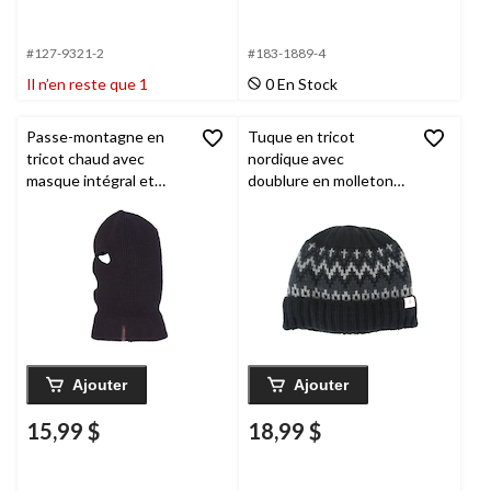
#127-9321-2
#183-1889-4
Il n’en reste que 1
0 En Stock
Passe-montagne en
Tuque en tricot
tricot chaud avec
nordique avec
masque intégral et
doublure en molleton
cache-cou
Outbound
,
ski et sports d'hiver
ski/sports d'hiver
Woods
pour hommes,
bleu marine/olive
Ajouter
Ajouter
15,99 $
18,99 $