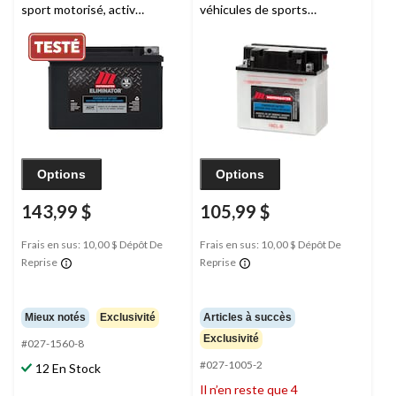
sport motorisé, activée
véhicules de sports
en usine, ETX9
motorisés, 16CL-B
Options
Options
143,99 $
105,99 $
Frais en sus: 10,00 $ Dépôt De
Frais en sus: 10,00 $ Dépôt De
Reprise
Reprise
Mieux notés
Exclusivité
Articles à succès
Exclusivité
#027-1560-8
#027-1005-2
12 En Stock
Il n’en reste que 4