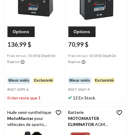
Options
Options
136,99 $
70,99 $
Frais en sus: 10,00 $ Dépôt De
Frais en sus: 10,00 $ Dépôt De
Reprise
Reprise
Mieux notés
Exclusivité
Mieux notés
Exclusivité
#027-1095-6
#027-1067-4
Il n’en reste que 1
12 En Stock
Huile semi-synthétique
Batterie
MotoMaster
pour
MOTOMASTER
véhicules de sports
ELIMINATOR
AGM
motorisés à 2 temps,
pour véhicules de