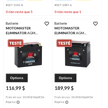
#027-1565-8
#027-1087-6
Il n’en reste que 5
Il n’en reste que 1
Batterie
Batterie
MOTOMASTER
MOTOMASTER
ELIMINATOR
AGM
ELIMINATOR
AGM
pour véhicules de
pour véhicules de
sports motorisés, 12B-
sports motorisés, 30L-
BS
BS
Options
Options
116,99 $
189,99 $
Frais en sus: 10,00 $ Dépôt De
Frais en sus: 10,00 $ Dépôt De
Reprise
Reprise