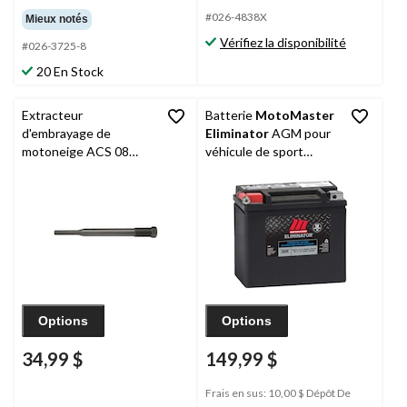
#026-4838X
Mieux notés
Vérifiez la disponibilité
#026-3725-8
20 En Stock
Extracteur
Batterie
MotoMaster
d'embrayage de
Eliminator
AGM pour
motoneige ACS 08
véhicule de sport
pour Yamaha
motorisé, activée en
usine, ETX12
Options
Options
34,99 $
149,99 $
Frais en sus: 10,00 $ Dépôt De