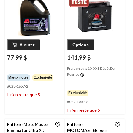
4 L
sports motorisés, 20H-
BS
Ajouter
Options
77,99 $
141,99 $
Frais en sus: 10,00 $ Dépôt De
Reprise
Mieux notés
Exclusivité
#028-1857-2
Exclusivité
Il n’en reste que 5
#027-1089-2
Il n’en reste que 5
Batterie
MotoMaster
Batterie
Eliminator
Ultra XD,
MOTOMASTER
pour