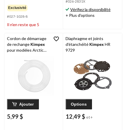
#026-2831X
Exclusivité
Vérifiez la disponibilité
+ Plus d'options
#027-1028-8
Il n’en reste que 5
Cordon de démarrage
Diaphragme et joints
de rechange
Kimpex
d'étanchéité
Kimpex
HR
pour modèles Arctic
9729
Cat et Yamaha, 10 pi
Ajouter
Options
5,99 $
12,49 $
et+