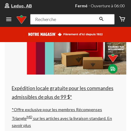
votre
Fermé
⋅ Ouverture à 06:00
Leduc, AB
magasin
préféré
est
Recherche
Leduc,
AB,
courament
Fermé,
Ouverture
à
à
06:00
cliquer
pour
changer
Expédition locale gratuite pour les commandes
admissibles de plus de 99 $*
*Offre exclusive pour les membres Récompenses
MD
Triangle
sur les articles avec la livraison standard.
En
savoir plus