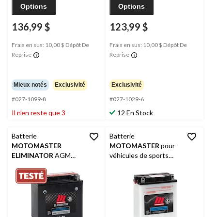
Options
Options
136,99 $
123,99 $
Frais en sus: 10,00 $ Dépôt De
Frais en sus: 10,00 $ Dépôt De
Reprise
Reprise
Mieux notés
Exclusivité
Exclusivité
#027-1099-8
#027-1029-6
Il n’en reste que 3
12 En Stock
Batterie
Batterie
MOTOMASTER
MOTOMASTER
pour
ELIMINATOR
AGM
véhicules de sports
pour véhicules de
motorisés, 12AL-A
sports motorisés, 14L-
BS