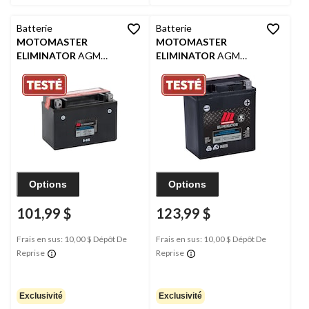
Batterie
Batterie
MOTOMASTER
MOTOMASTER
ELIMINATOR
AGM
ELIMINATOR
AGM
pour véhicules de
activée en usine pour
sports motorisés, 9-BS
véhicules de sports
motorisés, CTX7L
Options
Options
101,99 $
123,99 $
Frais en sus: 10,00 $ Dépôt De
Frais en sus: 10,00 $ Dépôt De
Reprise
Reprise
Exclusivité
Exclusivité