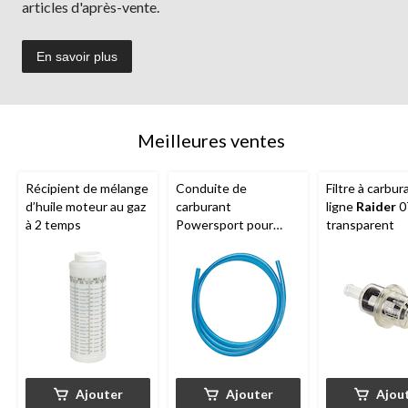
articles d'après-vente.
En savoir plus
Meilleures ventes
Récipient de mélange
Conduite de
Filtre à carbur
d’huile moteur au gaz
carburant
ligne
Raider
0
à 2 temps
Powersport pour
transparent
VTT, VUTT, motos
tout-terrain et
motoneiges, bleu,
5/16 po x 5 pi
Ajouter
Ajouter
Ajou