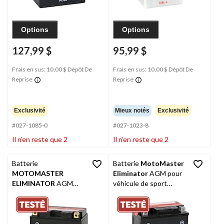
Options
Options
127,99 $
95,99 $
Frais en sus: 10,00 $ Dépôt De
Frais en sus: 10,00 $ Dépôt De
Reprise
Reprise
Exclusivité
Mieux notés
Exclusivité
#027-1085-0
#027-1023-8
Il n’en reste que 2
Il n’en reste que 2
Batterie
Batterie
MotoMaster
MOTOMASTER
Eliminator
AGM pour
ELIMINATOR
AGM
véhicule de sport
pour véhicules de
motorisé, 5L-BS
sports motorisés, 14S-
BS