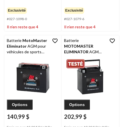
Exclusivité
Exclusivité
#027-1098-0
#027-1079-6
Il n’en reste que 4
Il n’en reste que 4
Batterie
MotoMaster
Batterie
Eliminator
AGM pour
MOTOMASTER
véhicules de sports
ELIMINATOR
AGM
motorisés, 20 lb-BS
pour véhicules de
sports motorisés,
30CL-B-BS
Options
Options
140,99 $
202,99 $