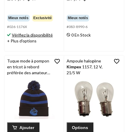
Mieux notés
Exclusivité
Mieux notés
#026-1176X
#083-8990-6
Vérifiez la disponibilité
0 En Stock
+ Plus d'options
Tuque mode à pompon
Ampoule halogène
en tricot à rebord
Kimpex
1157, 12 V,
préférée des amateurs
21/5 W
des Canucks de
Vancouver de la LNH,
noir
Ajouter
Options