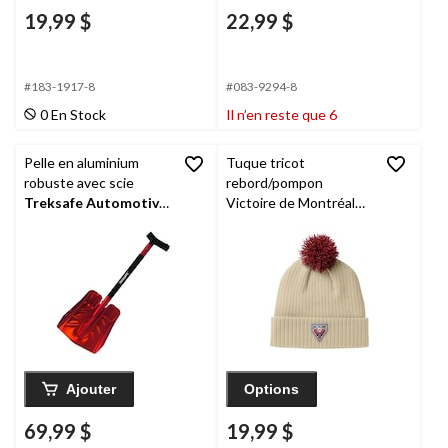
19,99 $
22,99 $
#183-1917-8
#083-9294-8
0 En Stock
Il n’en reste que 6
Pelle en aluminium
Tuque tricot
robuste avec scie
rebord/pompon
Treksafe Automotive
Victoire de Montréal
SBI
de la LPHF, crème,
adulte
Ajouter
Options
69,99 $
19,99 $