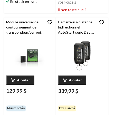
En stock en ligne
#034-0823-2
Il n’en reste que 4
Module universel de
Démarreur à distance
contournement de
bidirectionnel
transpondeur/verrouill
AutoStart série DS3,
age
iDatalink
ADS-AL
portée jusqu'à 5200 pi
CA Multi-series
Ajouter
Ajouter
129,99 $
339,99 $
Mieux notés
Exclusivité