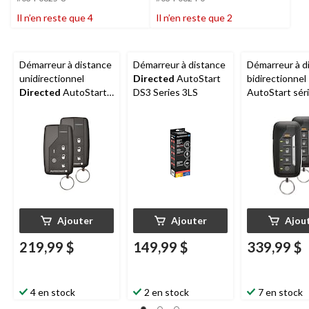
Il n’en reste que 4
Il n’en reste que 2
Démarreur à distance
Démarreur à distance
Démarreur à d
unidirectionnel
Directed
AutoStart
bidirectionnel
Directed
AutoStart
DS3 Series 3LS
AutoStart sér
série DS3, 2 TX,
portée jusqu'
portée jusqu'à 3 000
pi
pi
Ajouter
Ajouter
Ajou
219,99 $
149,99 $
339,99 $
4 en stock
2 en stock
7 en stock