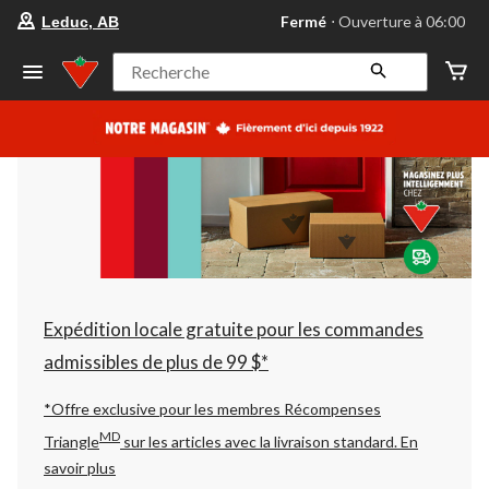
votre
Fermé
⋅ Ouverture à 06:00
Leduc, AB
magasin
préféré
est
Recherche
Leduc,
AB,
courament
Fermé,
Ouverture
à
à
06:00
cliquer
pour
changer
Expédition locale gratuite pour les commandes
admissibles de plus de 99 $*
*Offre exclusive pour les membres Récompenses
MD
Triangle
sur les articles avec la livraison standard.
En
savoir plus