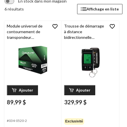
En stock dans mon magasin
6 résultats
Affichage en liste
Module universel de
Trousse de démarrage
contournement de
à distance
transpondeur
bidirectionnelle
iDatalink
ADS-TB
AutoStart DS3, portée
Multi-series
de jusqu’à 5 200 pi, 1
ACL et 1 TX
unidirectionnel
Ajouter
Ajouter
89,99 $
329,99 $
#034-0520-2
Exclusivité