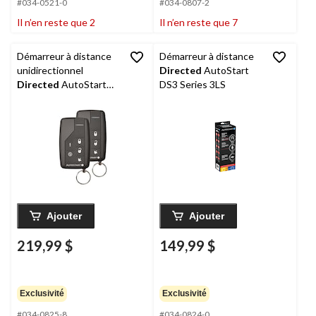
#034-0521-0
#034-0807-2
Il n’en reste que 2
Il n’en reste que 7
Démarreur à distance
Démarreur à distance
unidirectionnel
Directed
AutoStart
Directed
AutoStart
DS3 Series 3LS
série DS3, 2 TX, portée
jusqu'à 3 000 pi
Ajouter
Ajouter
219,99 $
149,99 $
Exclusivité
Exclusivité
#034-0825-8
#034-0824-0