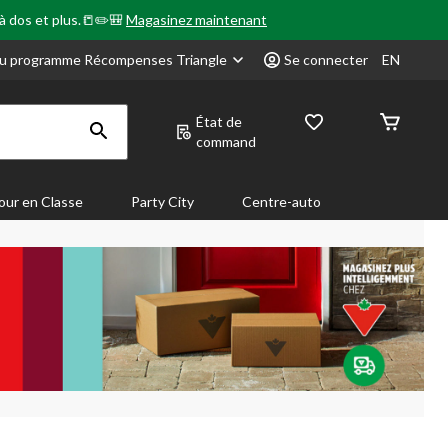
 à dos et plus.📒✏️🎒
Magasinez maintenant
u programme Récompenses Triangle
Se connecter
EN
État de
command
our en Classe
Party City
Centre-auto