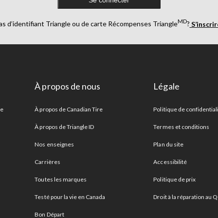
MD
as d’identifiant Triangle ou de carte Récompenses Triangle
?
S’inscri
s aider à atteindre les haies et les arbustes les plus élevés sans de
s
rallonges
et plus encore, parcourez notre collection. Lisez nos gu
À propos de nous
Légale
re
À propos de Canadian Tire
Politique de confidential
À propos de Triangle ID
Termes et conditions
Nos enseignes
Plan du site
Carrières
Accessibilité
Toutes les marques
Politique de prix
Testé pour la vie en Canada
Droit à la réparation au
Bon Départ