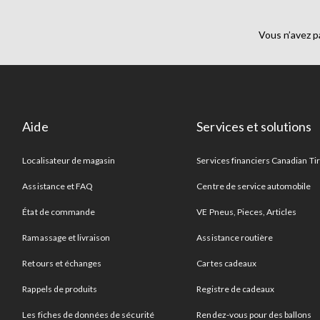
Comment puis-je rallonger mon taille-haie?
Vous n’avez p
Un manche extensible est un accessoire pour taille-haie qui peut vou
Pour plus d’accessoires pour taille-haie comme des
batteries
, de
un taille-haie
.
Aide
Services et solutions
Localisateur de magasin
Services financiers Canadian Ti
Assistance et FAQ
Centre de service automobile
État de commande
VE Pneus, Pieces, Articles
Ramassage et livraison
Assistance routière
Retours et échanges
Cartes cadeaux
Rappels de produits
Registre de cadeaux
Les fiches de données de sécurité
Rendez-vous pour des ballons