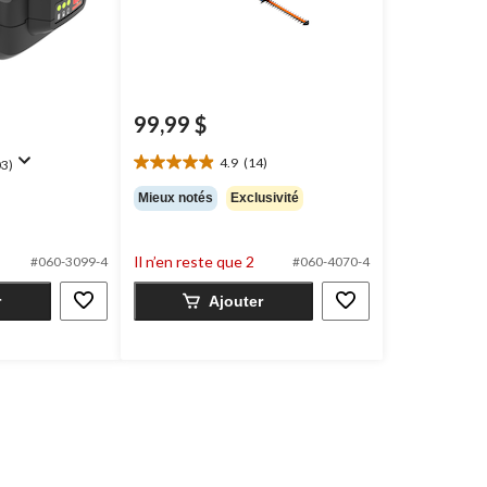
99,99 $
4.9
(14)
3)
4.9
étoile(s)
Mieux notés
Exclusivité
sur
5.
14
Il n’en reste que 2
#060-3099-4
#060-4070-4
évaluations
r
Ajouter