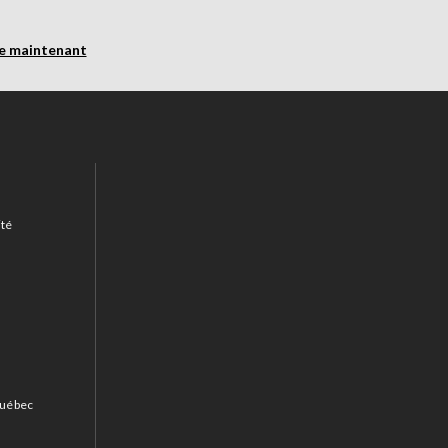
re maintenant
voir utiliser d’échelle.
ides pour obtenir plus d’information et découvrir
comment choisir
ité
 Québec