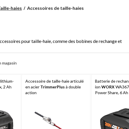
Accessoires
aille-haies
Accessoires de taille-haies
de
taille-
haies
accessoires pour taille-haie, comme des bobines de rechange et
n magasin
lithium-
Accessoire de taille-haie articulé
Batterie de rechan
x, 2 Ah
en acier
TrimmerPlus
à double
ion
WORX
WA3671
action
Power Share, 6 Ah