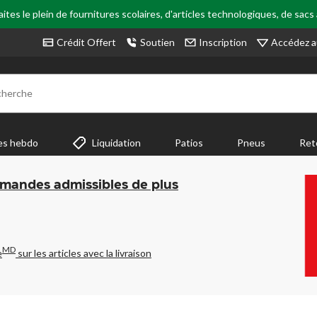
tes le plein de fournitures scolaires, d'articles technologiques, de sacs
Accédez a
Crédit Offert
Soutien
Inscription
cherche
es hebdo
Liquidation
Patios
Pneus
Ret
mmandes admissibles de plus
MD
e
sur les articles avec la livraison