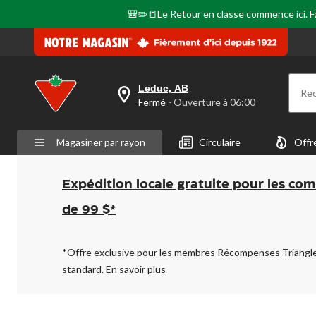
🎒✏️📒Le Retour en classe commence ici. Fai
Leduc, AB
Re
votre
Fermé
⋅ Ouverture à 06:00
magasin
préféré
est
Magasiner par rayon
Circulaire
Offr
Leduc,
AB,
courament
Fermé,
Expédition locale gratuite pour les co
Ouverture
à
de 99 $*
à
06:00
cliquer
pour
*Offre exclusive pour les membres Récompenses Triangl
changer
standard.
En savoir plus