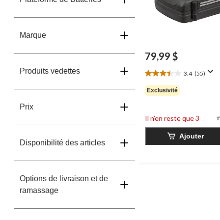
Marque
79,99 $
Produits vedettes
3.4
(55)
3.4
étoile(s)
Exclusivité
sur
5.
Prix
55
Il n’en reste que 3
#
évaluations
Ajouter
Disponibilité des articles
Options de livraison et de
ramassage