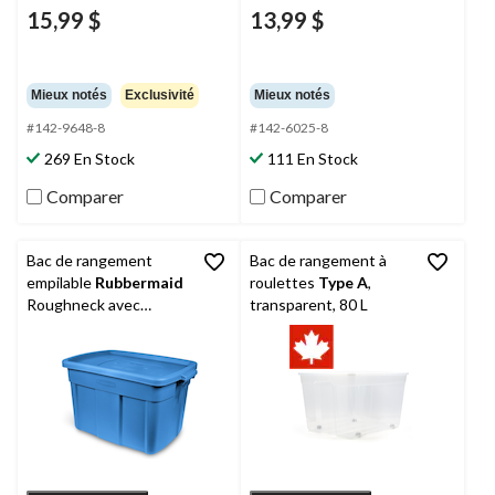
15,99 $
13,99 $
Mieux notés
Exclusivité
Mieux notés
#142-9648-8
#142-6025-8
269 En Stock
111 En Stock
Comparer
Comparer
Bac de rangement
Bac de rangement à
empilable
Rubbermaid
roulettes
Type A
,
Roughneck avec
transparent, 80 L
couvercle, bleu, 68 L