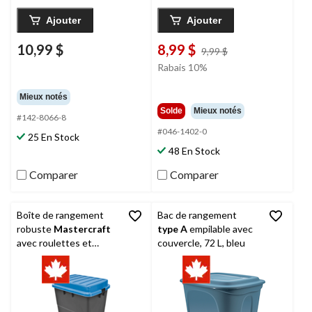
Ajouter
Ajouter
10,99 $
8,99 $
prix
9,99 $
était
Rabais 10%
9,99 $
Mieux notés
Solde
Mieux notés
#142-8066-8
#046-1402-0
25 En Stock
48 En Stock
Comparer
Comparer
Boîte de rangement
Bac de rangement
robuste
Mastercraft
type A
empilable avec
avec roulettes et
couvercle, 72 L, bleu
couvercle à loquet,
210 L, noir/bleu