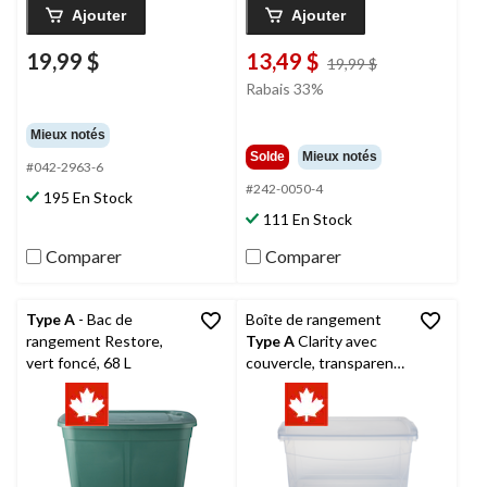
Ajouter
Ajouter
19,99 $
13,49 $
prix
19,99 $
était
Rabais 33%
19,99 $
Mieux notés
Solde
Mieux notés
#042-2963-6
#242-0050-4
195 En Stock
111 En Stock
Comparer
Comparer
Type A
- Bac de
Boîte de rangement
rangement Restore,
Type A
Clarity avec
vert foncé, 68 L
couvercle, transparent,
50 L