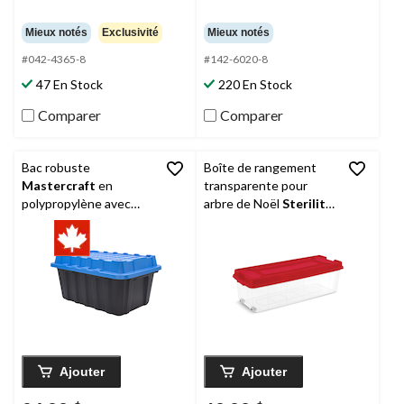
Mieux notés
Exclusivité
Mieux notés
#042-4365-8
#142-6020-8
47 En Stock
220 En Stock
Comparer
Comparer
Bac robuste
Boîte de rangement
Mastercraft
en
transparente pour
polypropylène avec
arbre de Noël
Sterilite
couvercle-dôme, 88 L
avec roulettes
Ajouter
Ajouter