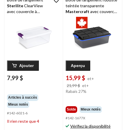
Sterilite
ClearView
teintée transparente
avec couvercle à
Mastercraft
avec couvercle
loquet, 14 L
à loquets, tailles variées
Ajouter
Aperçu
7,99 $
15,99 $
et+
prix
21,99 $
et+
était
Rabais 27%
à
Articles à succès
partir
Mieux notés
de
Solde
Mieux notés
#142-6021-6
21,99 $
#142-1677X
Il n’en reste que 4
Vérifiez la disponibilité