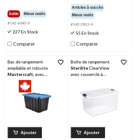
Articles à succès
Solde
Mieux notés
Mieux notés
#142-6045-0
#142-2822-4
227 En Stock
55 En Stock
Comparer
Comparer
Bac de rangement
Boîte de rangement
empilable et robuste
Sterilite
ClearView
Mastercraft
, avec
avec couvercle à
couvercle, noir/bleu,
loquet, 62 L
45 L
Ajouter
Ajouter