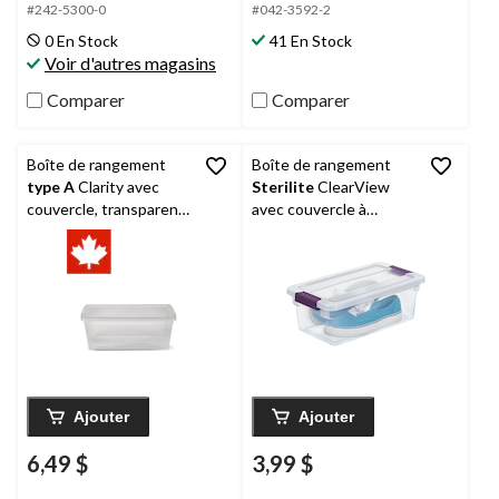
#242-5300-0
#042-3592-2
0 En Stock
41 En Stock
Voir d'autres magasins
Comparer
Comparer
Boîte de rangement
Boîte de rangement
type A
Clarity avec
Sterilite
ClearView
couvercle, transparent,
avec couvercle à
9 L
loquet, 5,7 L
Ajouter
Ajouter
6,49 $
3,99 $