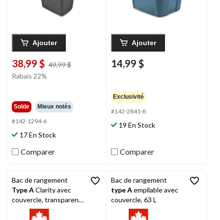
Ajouter
Ajouter
38,99 $
14,99 $
prix
49,99 $
était
Rabais 22%
49,99 $
Exclusivité
Solde
Mieux notés
#142-2841-8
#142-1294-6
19 En Stock
17 En Stock
Comparer
Comparer
Bac de rangement
Bac de rangement
Type A
Clarity avec
type A
empilable avec
couvercle, transparent,
couvercle, 63 L
15 L