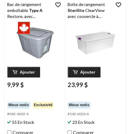
Bac de rangement
Boîte de rangement
emboîtable
Type A
Sterilite
ClearView
Restore, avec
avec couvercle à
couvercle, gris, 68 L
loquet, 104 L
Ajouter
Ajouter
9,99 $
23,99 $
Mieux notés
Exclusivité
Mieux notés
#042-4602-4
#142-6026-6
55 En Stock
23 En Stock
Comparer
Comparer