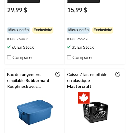
29,99 $
15,99 $
Mieux notés
Exclusivité
Mieux notés
Exclusivité
#142-7600-2
#142-9652-6
68 En Stock
33 En Stock
Comparer
Comparer
Bac de rangement
Caisse à lait empilable
empilable
Rubbermaid
en plastique
Roughneck avec
Mastercraft
couvercle, bleu, 11 L