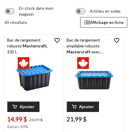
En stock dans mon
Articles en solde
magasin
65 résultats
Affichage en liste
Bac de rangement
Bac de rangement
robuste
Mastercraft
,
empilable robuste
102 L
Mastercraft
avec
couvercle, 70 L, bleu et
noir
Ajouter
Ajouter
14,99 $
21,99 $
prix
24,99 $
était
Rabais 40%
24,99 $