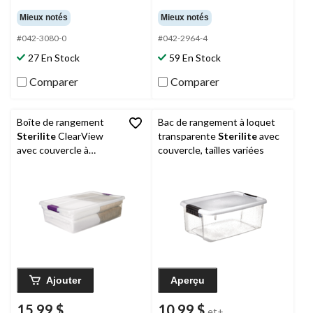
Mieux notés
Mieux notés
#042-3080-0
#042-2964-4
27 En Stock
59 En Stock
Comparer
Comparer
Boîte de rangement
Bac de rangement à loquet
Sterilite
ClearView
transparente
Sterilite
avec
avec couvercle à
couvercle, tailles variées
loquet, 30 L
Ajouter
Aperçu
15,99 $
10,99 $
et+