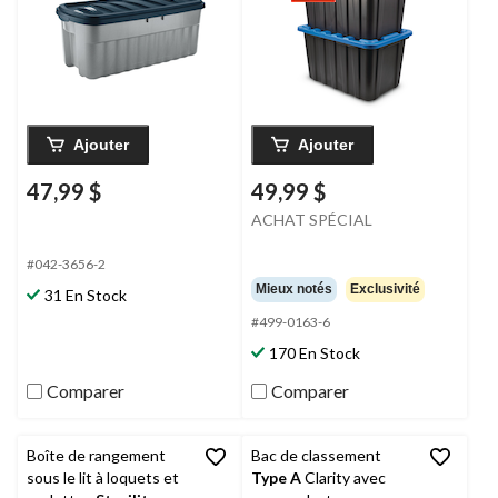
Ajouter
Ajouter
47,99 $
49,99 $
ACHAT SPÉCIAL
#042-3656-2
Mieux notés
Exclusivité
31 En Stock
#499-0163-6
170 En Stock
Comparer
Comparer
Boîte de rangement
Bac de classement
sous le lit à loquets et
Type A
Clarity avec