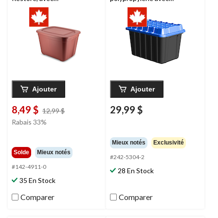
couvercle, rouge, 68 L
couvercle-dôme, 120 L
Ajouter
Ajouter
8,49 $
29,99 $
prix
12,99 $
était
Rabais 33%
12,99 $
Mieux notés
Exclusivité
Solde
Mieux notés
#242-5304-2
#142-4911-0
28 En Stock
35 En Stock
Comparer
Comparer