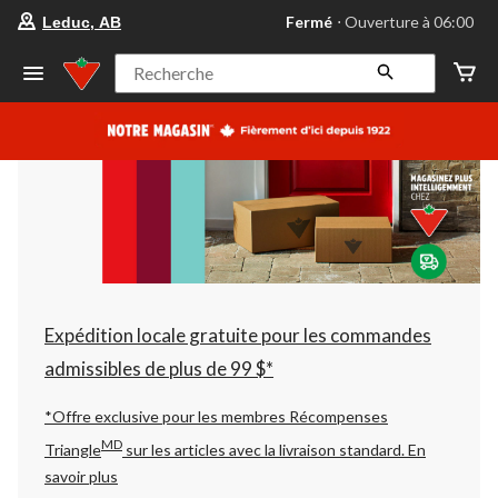
votre
Fermé
⋅ Ouverture à 06:00
Leduc, AB
magasin
préféré
est
Recherche
Leduc,
AB,
courament
Fermé,
Ouverture
à
à
06:00
cliquer
pour
changer
Expédition locale gratuite pour les commandes
admissibles de plus de 99 $*
*Offre exclusive pour les membres Récompenses
MD
Triangle
sur les articles avec la livraison standard.
En
savoir plus