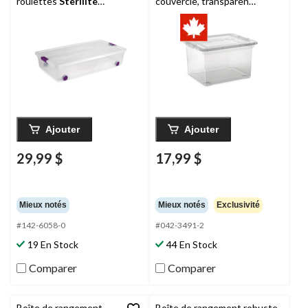
roulettes
Sterilite
couvercle, transparent,
ClearView, 57 L
32 L
Ajouter
Ajouter
29,99 $
17,99 $
Mieux notés
Mieux notés
Exclusivité
#142-6058-0
#042-3491-2
19 En Stock
44 En Stock
Comparer
Comparer
Boîte de rangement
Boîte de rangement robuste