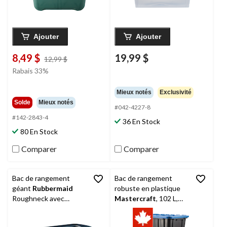
Ajouter
Ajouter
8,49 $
19,99 $
prix
12,99 $
était
Rabais 33%
12,99 $
Mieux notés
Exclusivité
Solde
Mieux notés
#042-4227-8
#142-2843-4
36 En Stock
80 En Stock
Comparer
Comparer
Bac de rangement
Bac de rangement
géant
Rubbermaid
robuste en plastique
Roughneck avec
Mastercraft
, 102 L,
couvercle, gris/bleu,
paq. 2
189 L