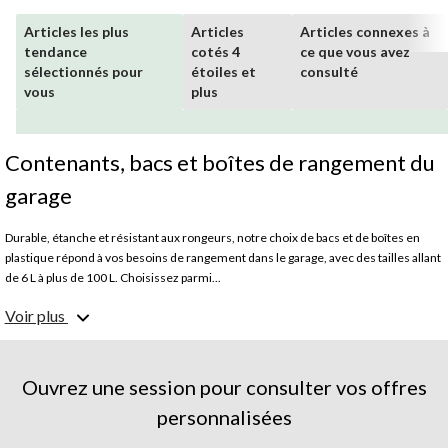
Articles les plus
Articles
Articles connexes à
tendance
cotés 4
ce que vous avez
sélectionnés pour
étoiles et
consulté
vous
plus
Contenants, bacs et boîtes de rangement du
garage
Durable, étanche et résistant aux rongeurs, notre choix de bacs et de boîtes en
plastique répond à vos besoins de rangement dans le garage, avec des tailles allant
de 6 L à plus de 100 L. Choisissez parmi...
Comment étiqueter les bacs de rangement?
Voir plus
L'étiquetage des boîtes et des bacs de rangement du garage avec
un ruban adhésif
et
un marqueur
est le moyen le plus courant d'identifier ce qu'ils contiennent et
facilite le réétiquetage.
Ouvrez une session pour consulter vos offres
Comment empêcher l'humidité de pénétrer dans les bacs de rangement du
personnalisées
garage?
La meilleure façon d'empêcher l'humidité de pénétrer dans les bacs de