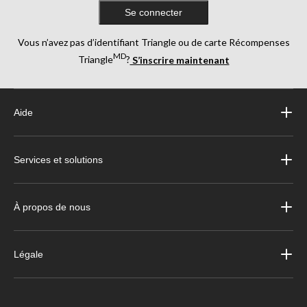
rangement de votre garage est de les garder surélevés par rapport au sol, sur
des
Se connecter
étagères ou des tablettes
, bien que les contenants en plastique ne fuient pas, sauf
s'ils sont endommagés ou immergés dans l'eau. Si votre garage est très humide, il
Vous n’avez pas d’identifiant Triangle ou de carte Récompenses
est préférable d'utiliser uniquement des bacs munis de couvercles hermétiques
MD
Triangle
?
S’inscrire maintenant
Aide
Services et solutions
À propos de nous
Légale