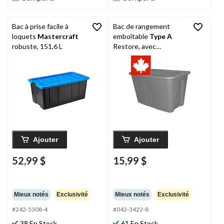
Bac à prise facile à
Bac de rangement
loquets
Mastercraft
emboîtable
Type A
robuste, 151,6 L
Restore, avec
couvercle, gris, 121 L
Ajouter
Ajouter
52,99 $
15,99 $
Mieux notés
Exclusivité
Mieux notés
Exclusivité
#242-5308-4
#042-3422-8
38 En Stock
61 En Stock