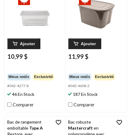
Ajouter
Ajouter
10,99 $
11,99 $
Mieux notés
Exclusivité
Mieux notés
Exclusivité
#042-4277-8
#042-4608-2
46 En Stock
187 En Stock
Comparer
Comparer
Bac de rangement
Bac robuste
emboîtable
Type A
Mastercraft
en
Restore, avec
polypropylène avec