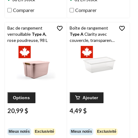
Comparer
Comparer
Bac de rangement
Boîte de rangement
verrouillable
Type A
,
Type A
Clarity avec
rose poudreuse, 98 L
couvercle, transparent,
6 L
Options
Ajouter
20,99 $
4,49 $
Mieux notés
Exclusivité
Mieux notés
Exclusivité