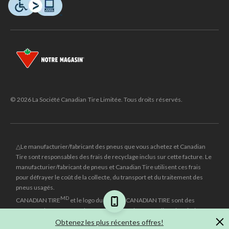
© 2026 La Société Canadian Tire Limitée. Tous droits réservés.
△Le manufacturier/fabricant des pneus que vous achetez et Canadian
Tire sont responsables des frais de recyclage inclus sur cette facture. Le
manufacturier/fabricant de pneus et Canadian Tire utilisent ces frais
pour défrayer le coût de la collecte, du transport et du traitement des
pneus usagés.
MD
CANADIAN TIRE
et le logo du triangle CANADIAN TIRE sont des
marques de commerce déposées de la Société Canadian Tire Limitée.
Obtenez les plus récentes offres!