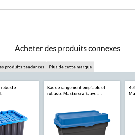
Acheter des produits connexes
les produits tendances
Plus de cette marque
 robuste
Bac de rangement empilable et
Boî
 L
robuste
Mastercraft
, avec
Ma
couvercle à charnière, noir/bleu,
cou
132 L