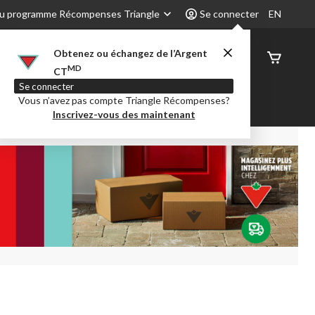
u programme Récompenses Triangle
Se connecter
EN
Obtenez ou échangez de l’Argent
État de
MD
CT
command
Se connecter
Vous n’avez pas compte Triangle Récompenses?
é
Party City
Centre-auto
Inscrivez-vous des maintenant