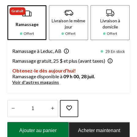
Gratuit
Livraison le même
Livraison à
Ramassage
jour
domicile
Offert
Offert
Offert
Ramassage à Leduc, AB
29 En stock
Ramassage gratuit, 25 $ et plus (avant taxes)
Obtenez-le dès aujourd’hui!
Ramassage disponible à
09 h 00, 28 juil.
Voir d'autres magasins
Quantité
mise
Ajouter au panier
Acheter maintenant
à