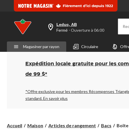
Leduc, AB
Re
votre
Fermé
⋅ Ouverture à 06:00
magasin
préféré
est
Magasiner par rayon
Circulaire
Offr
Leduc,
AB,
courament
Fermé,
Expédition locale gratuite pour les co
Ouverture
à
de 99 $*
à
06:00
cliquer
pour
*Offre exclusive pour les membres Récompenses Triangl
changer
standard.
En savoir plus
Boîte
Accueil
Maison
Articles de rangement
Bacs
Boîte