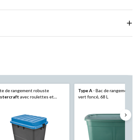
te de rangement robuste
Type A
- Bac de rangement Res
stercraft
avec roulettes et
vert foncé, 68 L
vercle à loquet, 210 L, noir/bleu