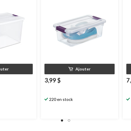
L
14
outer
Ajouter
3,99 $
7
220 en stock