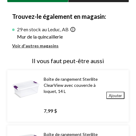
jour
à
1
Trouvez-le également en magasin:
29 en stock au Leduc, AB
Mur de la quincaillerie
Voir d'autres magasins
Il vous faut peut-être aussi
Boîte de rangement Sterilite
ClearView avec couvercle à
loquet, 14 L
Ajouter
7,99 $
Boîte de rangement Sterilite