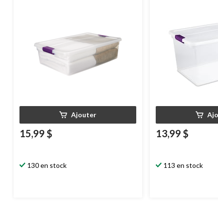
30 L
62 L
Ajouter
Aj
15,99 $
13,99 $
130 en stock
113 en stock