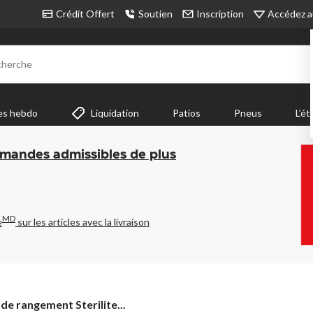
Accédez a
Crédit Offert
Soutien
Inscription
cherche
es hebdo
Liquidation
Patios
Pneus
L’ét
mmandes admissibles de plus
MD
e
sur les articles avec la livraison
 de rangement Sterilite...