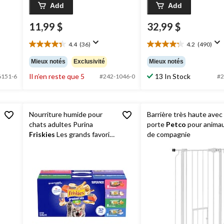
Add
Add
11,99 $
32,99 $
4.4
(36)
4.2
(490)
4.4
4.2
étoile(s)
étoile(s)
Mieux notés
Exclusivité
Mieux notés
sur
sur
Il n’en reste que 5
13 In Stock
5.
5.
6151-6
#242-1046-0
#2
36
490
évaluations
évaluations
Nourriture humide pour
Barrière très haute avec
chats adultes Purina
porte
Petco
pour anima
Friskies
Les grands favoris,
de compagnie
saveurs variées, super
emballage, 4 saveurs
uniques, 32 x 156 g