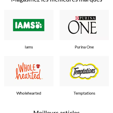
Iams
Purina One
Wholehearted
Temptations
Meilleurs articles