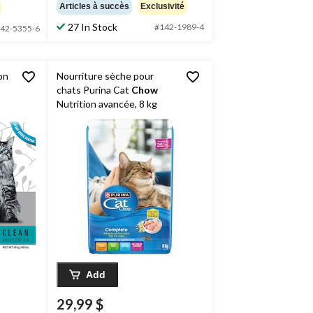
étoile(s)
Articles à succès
Exclusivité
sur
27 In Stock
5.
#142-1989-4
42-5355-6
816
évaluations
on
Nourriture sèche pour
chats Purina Cat
Chow
Nutrition avancée, 8 kg
Add
29,99 $