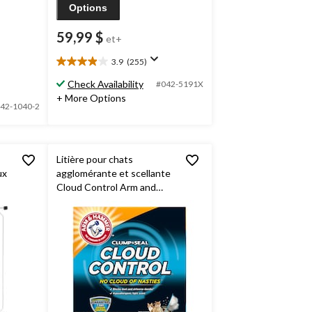
Options
59,99 $
et+
3.9
(255)
3.9
étoile(s)
Check Availability
#042-5191X
sur
+ More Options
5.
42-1040-2
255
évaluations
Litière pour chats
ux
agglomérante et scellante
Cloud Control Arm and
Hammer, 12,7 kg