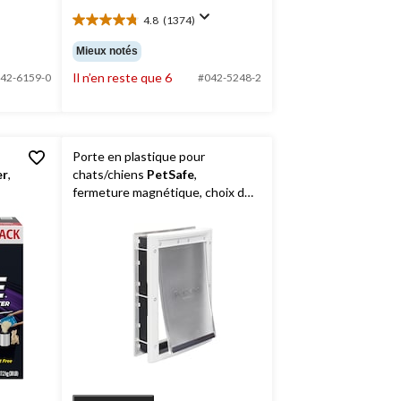
4.8
(1374)
4.8
étoile(s)
Mieux notés
sur
Il n’en reste que 6
5.
42-6159-0
#042-5248-2
1374
évaluations
Porte en plastique pour
er
,
chats/chiens
PetSafe
,
fermeture magnétique, choix de
tailles, blanc