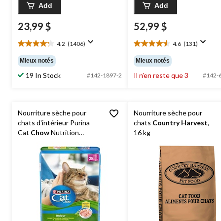
Add
Add
23,99 $
52,99 $
4.2
(1406)
4.6
(131)
4.2
4.6
étoile(s)
étoile(s)
Mieux notés
Mieux notés
sur
sur
19 In Stock
Il n’en reste que 3
5.
5.
#142-1897-2
#142-
1406
131
évaluations
évaluations
Nourriture sèche pour
Nourriture sèche pour
chats d'intérieur Purina
chats
Country Harvest
,
Cat
Chow
Nutrition
16 kg
avancée contrôle des
boules de poils et du poids,
8 kg