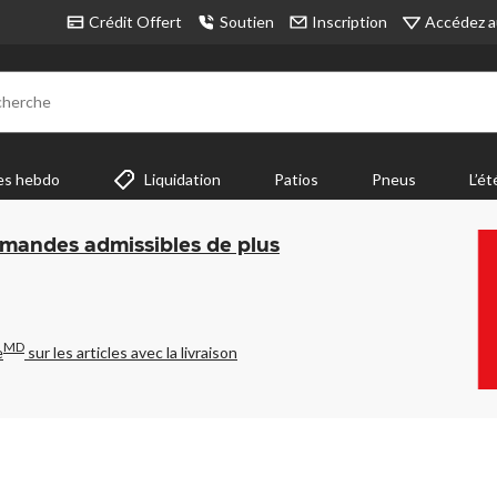
Accédez a
Crédit Offert
Soutien
Inscription
cherche
es hebdo
Liquidation
Patios
Pneus
L’ét
mmandes admissibles de plus
MD
e
sur les articles avec la livraison