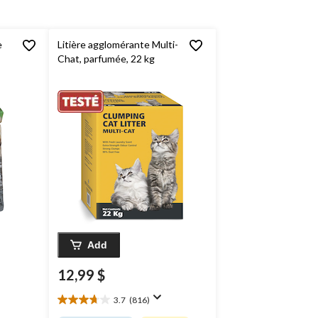
e
Litière agglomérante Multi-
Chat, parfumée, 22 kg
Add
12,99 $
3.7
(816)
3.7