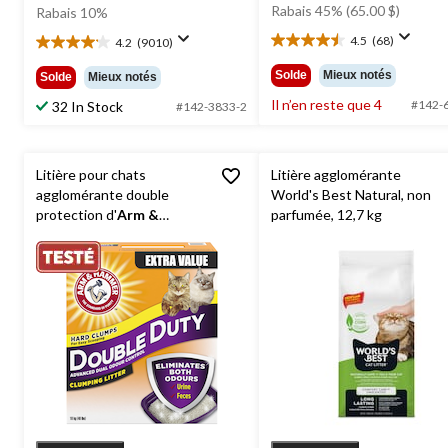
était
était
Rabais 45% (65.00 $)
Rabais 10%
144,99
29,99 $
4.5
(68)
4.2
(9010)
4.5
4.2
étoile(s)
étoile(s)
Solde
Mieux notés
Solde
Mieux notés
sur
sur
Il n’en reste que 4
5.
#142-
32 In Stock
5.
#142-3833-2
68
9010
évaluations
évaluations
Litière pour chats
Litière agglomérante
agglomérante double
World's Best Natural, non
protection d'
Arm &
parfumée, 12,7 kg
Hammer
, double contrôle
performant des odeurs, 18
kg