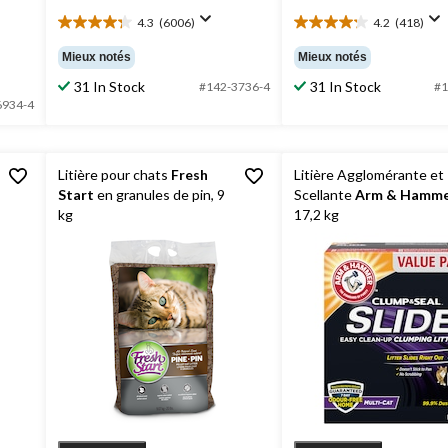
4.3
(6006)
4.2
(418)
 $
4.3
4.2
étoile(s)
étoile(s)
Mieux notés
Mieux notés
sur
sur
31 In Stock
31 In Stock
5.
5.
#142-3736-4
#1
6934-4
6006
418
évaluations
évaluations
Litière pour chats
Fresh
Litière Agglomérante et
Start
en granules de pin, 9
Scellante
Arm & Hamm
kg
17,2 kg