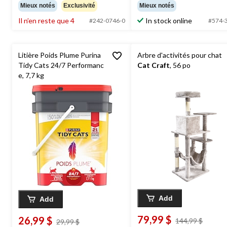
étoile(s)
étoile(s)
Mieux notés
Exclusivité
Mieux notés
sur
sur
Il n’en reste que 4
In stock online
5.
5.
#242-0746-0
#574-
47
78
évaluations
évaluations
Litière Poids Plume Purina
Arbre d'activités pour chat
Tidy Cats 24/7 Performanc
Cat Craft
, 56 po
e, 7,7 kg
Add
Add
79,99 $
26,99 $
prix
144,99 $
prix
29,99 $