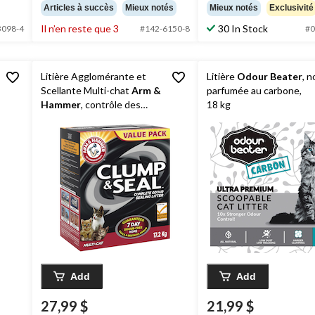
étoile(s)
étoile(s)
Articles à succès
Mieux notés
Mieux notés
Exclusivité
sur
sur
Il n’en reste que 3
30 In Stock
5.
5.
3098-4
#142-6150-8
#0
284
146
évaluations
évaluations
Litière Agglomérante et
Litière
Odour Beater
, n
Scellante Multi-chat
Arm &
parfumée au carbone,
Hammer
, contrôle des
18 kg
odeurs, 17,2 kg
Add
Add
27,99 $
21,99 $