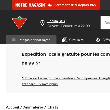
Leduc, AB
Re
votre
Ouvert
⋅ Fermeture à 22:00
magasin
préféré
est
Magasiner par rayon
Circulaire
Offr
Leduc,
AB,
courament
Ouvert,
Expédition locale gratuite pour les co
Fermeture
à
de 99 $*
à
22:00
cliquer
pour
*Offre exclusive pour les membres Récompenses Triangl
changer
standard.
En savoir plus
Chats
Accueil
Animalerie
Chats