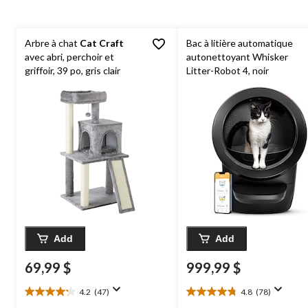
Arbre à chat
Cat Craft
Bac à litière automatique
avec abri, perchoir et
autonettoyant Whisker
griffoir, 39 po, gris clair
Litter-Robot 4, noir
Add
Add
69,99 $
999,99 $
4.2
(47)
4.8
(78)
4.2
4.8