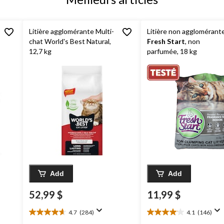
Litière agglomérante Multi-
Litière non agglomérant
chat World's Best Natural,
Fresh Start
, non
12,7 kg
parfumée, 18 kg
Add
Add
52,99 $
11,99 $
4.7
(284)
4.1
(146)
4.7
4.1