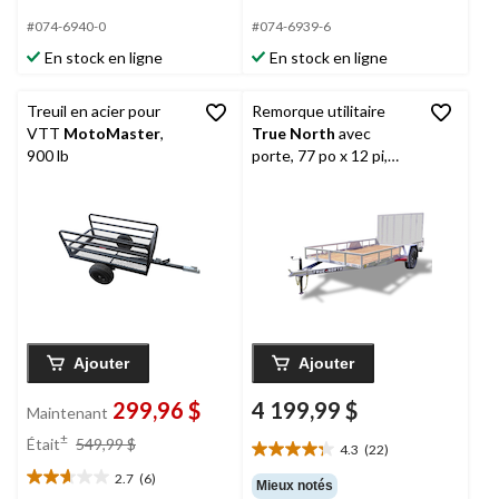
0.0
3.0
étoile(s)
étoile(s)
#074-6940-0
#074-6939-6
sur
sur
En stock en ligne
En stock en ligne
5.
5.
1
évaluation
Treuil en acier pour
Remorque utilitaire
VTT
MotoMaster
,
True North
avec
900 lb
porte, 77 po x 12 pi,
argent
Ajouter
Ajouter
299,96 $
4 199,99 $
Maintenant
prix
±
Était
549,99 $
4.3
(22)
4.3
était
étoile(s)
2.7
(6)
549,99 $
2.7
Mieux notés