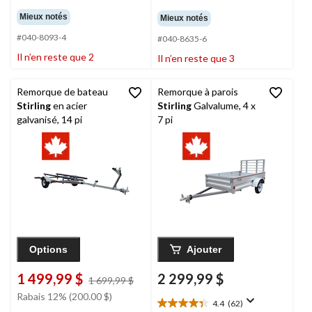
étoile(s)
étoile(s)
Mieux notés
Mieux notés
sur
sur
5.
#040-8093-4
5.
#040-8635-6
129
32
Il n’en reste que 2
Il n’en reste que 3
évaluations
évaluations
Remorque de bateau
Remorque à parois
Stirling
en acier
Stirling
Galvalume, 4 x
galvanisé, 14 pi
7 pi
Options
Ajouter
1 499,99 $
2 299,99 $
prix
1 699,99 $
était
Rabais 12% (200.00 $)
4.4
(62)
1 699,99 $
4.4