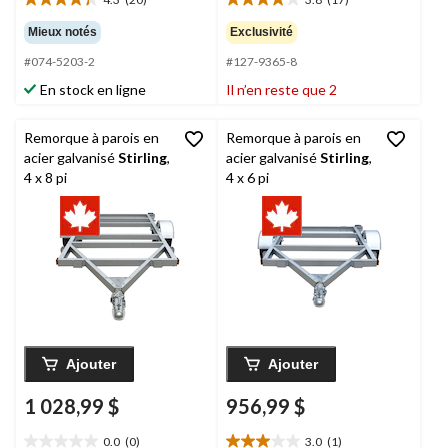
4.4
3.8
étoile(s)
étoile(s)
Mieux notés
Exclusivité
sur
sur
#074-5203-2
#127-9365-8
5.
5.
20
17
En stock en ligne
Il n’en reste que 2
évaluations
évaluations
Remorque à parois en
Remorque à parois en
acier galvanisé
Stirling
,
acier galvanisé
Stirling
,
4 x 8 pi
4 x 6 pi
Ajouter
Ajouter
1 028,99 $
956,99 $
0.0
(0)
3.0
(1)