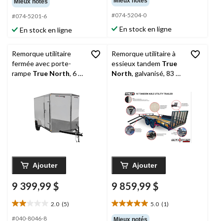
Mieux notés
Mieux notés
sur
sur
#074-5204-0
5.
5.
#074-5201-6
53
9
En stock en ligne
En stock en ligne
évaluations
évaluations
Remorque utilitaire
Remorque utilitaire à
fermée avec porte-
essieux tandem
True
rampe
True North
, 6 x
North
, galvanisé, 83 po
12 pi
x 16 pi
Ajouter
Ajouter
9 399,99 $
9 859,99 $
2.0
(5)
5.0
(1)
2.0
5.0
étoile(s)
étoile(s)
#040-8046-8
Mieux notés