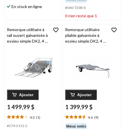
sur
sur
En stock en ligne
#040-7208-0
5.
5.
5
1
Il n’en reste que 1
évaluations
évaluation
Remorque utilitaire à
Remorque utilitaire
rail ouvert galvanisée à
pliable galvanisée à
essieu simple DK2, 4 x
essieu simple DK2, 4 x
6 pi
8 pi
Ajouter
Ajouter
1 499,99 $
1 399,99 $
4.0
(1)
4.6
(9)
4.0
4.6
étoile(s)
étoile(s)
#274-2111-2
Mieux notés