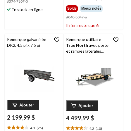
étoile(s)
4.1
#574-7607-0
sur
étoile(s)
Solde
Mieux notés
En stock en ligne
5.
sur
5.
#040-8047-6
83
Il n’en reste que 6
évaluations
Remorque galvanisée
Remorque utilitaire
DK2, 4,5 pi x 7,5 pi
True North
avec porte
et rampes latérales
pour VTT, 83 po x 14
pi, noir
Ajouter
Ajouter
2 199,99 $
4 499,99 $
4.1
(25)
4.2
(10)
4.1
4.2