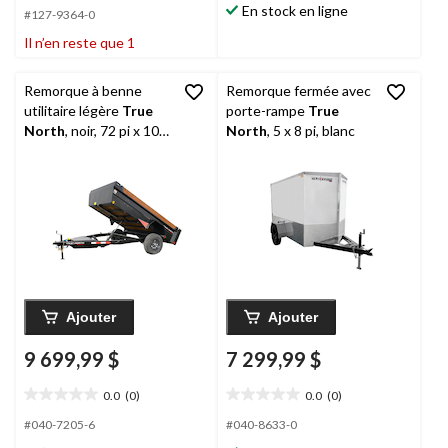
En stock en ligne
#127-9364-0
5.
5.
Il n’en reste que 1
Remorque à benne
Remorque fermée avec
utilitaire légère
True
porte-rampe
True
North
, noir, 72 pi x 10
North
, 5 x 8 pi, blanc
pi
Ajouter
Ajouter
9 699,99 $
7 299,99 $
0.0
(0)
0.0
(0)
0.0
0.0
étoile(s)
étoile(s)
#040-7205-6
#040-8633-0
sur
sur