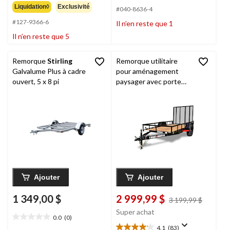
sur
étoile(s)
Liquidation◊
Exclusivité
#040-8636-4
5.
sur
22
#127-9366-6
Il n’en reste que 1
5.
évaluations
6
Il n’en reste que 5
évaluations
Remorque
Stirling
Remorque utilitaire
Galvalume Plus à cadre
pour aménagement
ouvert, 5 x 8 pi
paysager avec porte
rampe
True North
, 60
po x 10 pi
Ajouter
Ajouter
1 349,00 $
2 999,99 $
prix
3 199,99 $
était
Super achat
0.0
(0)
3 199,9
0.0
4.1
(83)