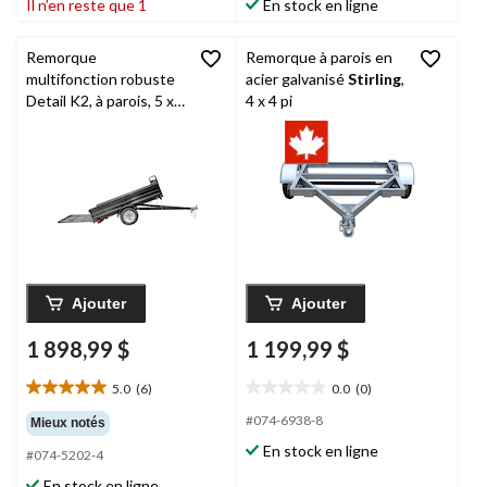
Il n’en reste que 1
En stock en ligne
5.
5.
Remorque
Remorque à parois en
multifonction robuste
acier galvanisé
Stirling
,
Detail K2, à parois, 5 x
4 x 4 pi
7 avec porte rabattable
Ajouter
Ajouter
1 898,99 $
1 199,99 $
5.0
(6)
0.0
(0)
5.0
0.0
étoile(s)
étoile(s)
#074-6938-8
Mieux notés
sur
sur
En stock en ligne
#074-5202-4
5.
5.
6
En stock en ligne