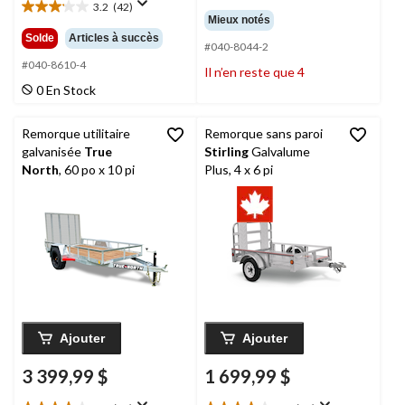
3.2
(42)
étoile(s)
3.2
Mieux notés
sur
étoile(s)
Solde
Articles à succès
5.
#040-8044-2
sur
62
5.
#040-8610-4
Il n’en reste que 4
évaluations
42
0 En Stock
évaluations
Remorque utilitaire
Remorque sans paroi
galvanisée
True
Stirling
Galvalume
North
, 60 po x 10 pi
Plus, 4 x 6 pi
Ajouter
Ajouter
3 399,99 $
1 699,99 $