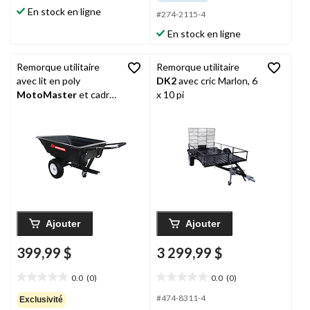
sur
sur
En stock en ligne
#274-2115-4
5.
5.
1
9
En stock en ligne
évaluation
évaluations
Remorque utilitaire
Remorque utilitaire
avec lit en poly
DK2
avec cric Marlon, 6
MotoMaster
et cadre
x 10 pi
en acier, noir, 500 lb
Ajouter
Ajouter
399,99 $
3 299,99 $
0.0
(0)
0.0
(0)
0.0
0.0
étoile(s)
étoile(s)
#474-8311-4
Exclusivité
sur
sur