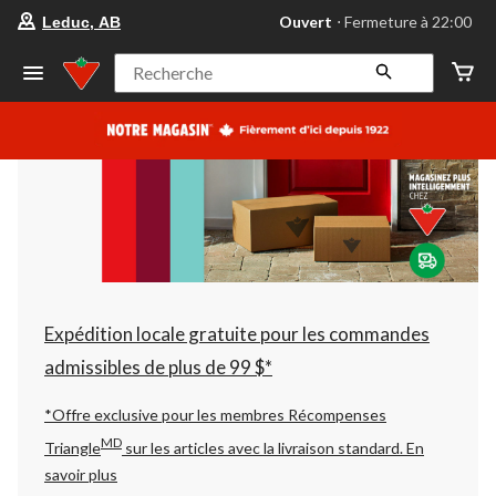
votre
Ouvert
⋅ Fermeture à 22:00
Leduc, AB
magasin
préféré
est
Recherche
Leduc,
AB,
courament
Ouvert,
Fermeture
à
à
22:00
cliquer
pour
changer
Expédition locale gratuite pour les commandes
admissibles de plus de 99 $*
*Offre exclusive pour les membres Récompenses
MD
Triangle
sur les articles avec la livraison standard.
En
savoir plus