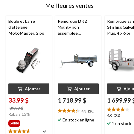
évaluation
Meilleures ventes
Boule et barre
Remorque
DK2
Remorque sans
d'attelage
Mighty non
Stirling
Galva
MotoMaster
, 2 po
assemblée
Plus, 4 x 6 pi
multifonction,
galvanisée et à parois,
4,5 x 7,5 pi
Ajouter
Ajouter
Ajou
33,99 $
1 718,99 $
1 699,99 
prix
39,99 $
4.3
(20)
4.4
était
Rabais 15%
4.0
4.0
(51)
étoile(s)
39,99 $
En stock en ligne
étoile(s)
1 en stock
Solde
sur
sur
5.
5.