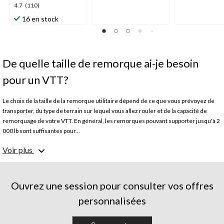
20
4.7
4.7
(110)
51
évaluations
étoile(s)
évaluations
16 en stock
sur
5.
110
évaluations
De quelle taille de remorque ai-je besoin
pour un VTT?
Le choix de la taille de la remorque utilitaire dépend de ce que vous prévoyez de
transporter, du type de terrain sur lequel vous allez rouler et de la capacité de
remorquage de votre VTT. En général, les remorques pouvant supporter jusqu'à 2
000 lb sont suffisantes pour...
Comme pour de nombreux articles sur notre site Web, vous pouvez vous procurer
Voir plus
une remorque dans votre magasin Canadian Tire le plus proche, en magasin ou en
ligne. Il se peut que certains articles ne soient pas offerts pour la livraison à
domicile. Consultez le magasin de votre quartier pour en savoir plus. Pour
confirmer si un article est admissible à la livraison, vérifiez la présence de l'icône "
Ouvrez une session pour consulter vos offres
Livraison à domicile " sur la page de l'article. Pour les articles volumineux, comme
personnalisées
les remorques, on communiquera avec pour prendre un rendez-vous de
livraison. Pour plus d'informations, consultez notre page sur
la commande en
ligne
.