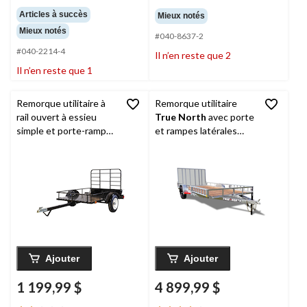
étoile(s)
étoile(s)
Articles à succès
Mieux notés
sur
sur
Mieux notés
5.
#040-8637-2
5.
25
10
#040-2214-4
Il n’en reste que 2
évaluations
évaluations
Il n’en reste que 1
Remorque utilitaire à
Remorque utilitaire
rail ouvert à essieu
True North
avec porte
simple et porte-rampe
et rampes latérales
DK2 by Marlon, 4 x 6 pi,
pour VTT, 83 po x 14
capacité de 1 314 lb,
pi, galvanisée
noir
Ajouter
Ajouter
1 199,99 $
4 899,99 $