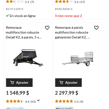
2.3
(7)
3.6
(17)
2.3
3.6
étoile(s)
étoile(s)
#274-2109-0
#040-8638-0
sur
sur
En stock en ligne
Il n’en reste que 2
5.
5.
7
17
évaluations
évaluations
Remorque
Remorque à parois
multifonction robuste
multifonction robuste
Detail K2, à parois, 5 x
galvanisée Detail K2, 5
7
x 7, avec porte
rabattable
Ajouter
Ajouter
1 548,99 $
2 297,99 $
4.4
(53)
5.0
(9)
4.4
5.0
étoile(s)
étoile(s)