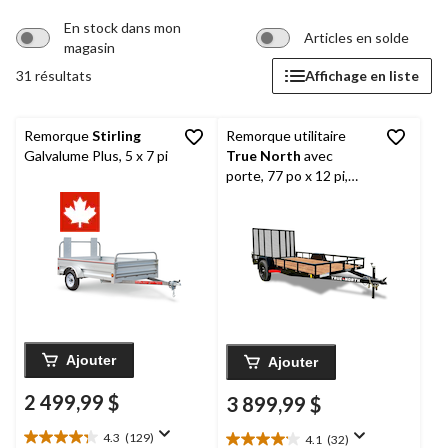
En stock dans mon
Articles en solde
magasin
31 résultats
Affichage en liste
Remorque
Stirling
Remorque utilitaire
Galvalume Plus, 5 x 7 pi
True North
avec
porte, 77 po x 12 pi,
noir
Ajouter
Ajouter
2 499,99 $
3 899,99 $
4.3
(129)
4.1
(32)
4.3
4.1