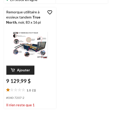
évaluations
Remorque utilitaire à
essieux tandem
True
North
, noir, 83 x 16 pi
Ajouter
9 129,99 $
1.0
(1)
1.0
étoile(s)
#040-7207-2
sur
Il n’en reste que 1
5.
1