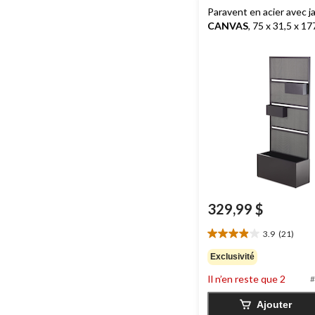
Paravent en acier avec j
CANVAS
, 75 x 31,5 x 1
329,99 $
3.9
(21)
3.9
étoile(s)
Exclusivité
sur
Il n’en reste que 2
5.
#
21
Ajouter
évaluations