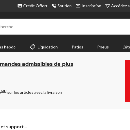
Accédez a
Crédit Offert
Soutien
Inscription
cherche
es hebdo
Liquidation
Patios
Pneus
L’ét
mmandes admissibles de plus
MD
e
sur les articles avec la livraison
 et support...