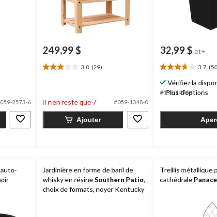
249,99 $
32,99 $
et+
3.0
(29)
3.7
(50
3.0
3.7
étoile(s)
étoile(s)
Vérifiez la dispon
sur
sur
+ Plus d'options
#159-1494X
5.
5.
Il n’en reste que 7
059-2573-6
#059-1348-0
29
50
évaluations
évaluations
Ajouter
Aper
 auto-
Jardinière en forme de baril de
Treillis métallique 
noir
whisky en résine
Southern Patio
,
cathédrale
Panace
choix de formats, noyer Kentucky