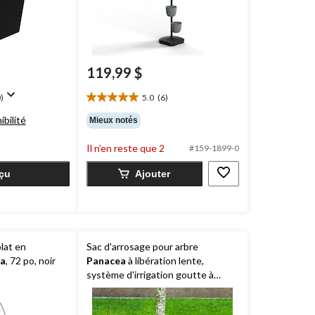
119,99 $
)
5.0
(6)
5.0
étoile(s)
ibilité
Mieux notés
sur
5.
Il n’en reste que 2
#159-1899-0
6
évaluations
çu
Ajouter
plat en
Sac d'arrosage pour arbre
a
, 72 po, noir
Panacea
à libération lente,
système d'irrigation goutte à
goutte, 75,7 L (20 gallons)