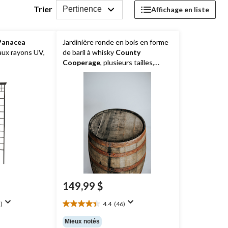
Trier
Pertinence
Affichage en liste
Panacea
Jardinière ronde en bois en forme
 aux rayons UV,
de baril à whisky
County
Cooperage
, plusieurs tailles,
35 po, finis variés
149,99 $
)
4.4
(46)
4.4
étoile(s)
Mieux notés
sur