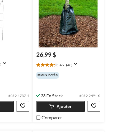
26,99 $
)
4.2
(40)
4.2
étoile(s)
Mieux notés
sur
5.
40
évaluations
23 En Stock
#059-1737-4
#059-2491-0
r
Ajouter
Comparer