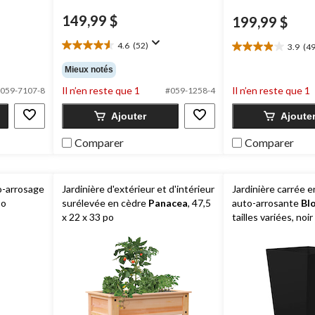
149,99 $
199,99 $
4.6
(52)
3.9
(49
4.6
3.9
étoile(s)
étoile(s)
Mieux notés
sur
sur
Il n’en reste que 1
Il n’en reste que 1
5.
059-7107-8
#059-1258-4
5.
52
49
Ajouter
Ajoute
évaluations
évaluations
Comparer
Comparer
o-arrosage
Jardinière d'extérieur et d'intérieur
Jardinière carrée e
po
surélevée en cèdre
Panacea
, 47,5
auto-arrosante
Bl
x 22 x 33 po
tailles variées, noir