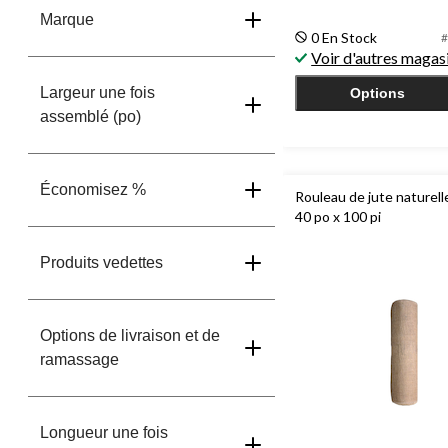
5.
Marque
12
0 En Stock
#
évaluations
Voir d'autres magas
Largeur une fois
Options
assemblé (po)
Économisez %
Rouleau de jute naturel
40 po x 100 pi
Produits vedettes
Options de livraison et de
ramassage
Longueur une fois