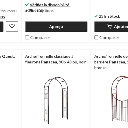
Vérifiez la disponibilité
5.
5.
183
62
+ Plus d'options
#059-4600X
159-2955-0
évaluations
évaluations
ins
23 En Stock
Aperçu
Ajoute
Comparer
Comparer
le
Quest
,
Arche/Tonnelle classique à
Arche/Tonnelle de 
fleurons
Panacea
, 90 x 48 po, noir
barrière
Panacea
,
bronze