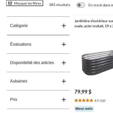
Masquer les filtres
383 résultats
En stock dans 
Jardinière d'extérieur su
Catégorie
ovale, acier ondulé, 59 x
Évaluations
Disponibilité des articles
Aubaines
79,99 $
Prix
4.9
(12)
4.9
étoile(s)
Mieux notés
sur