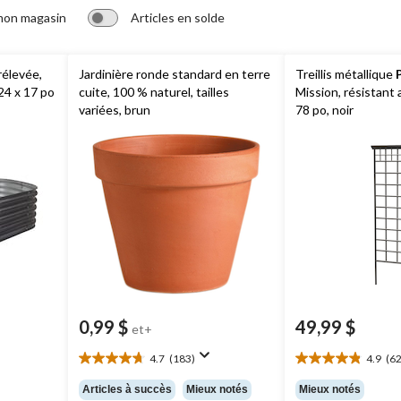
mon magasin
Articles en solde
rélevée,
Jardinière ronde standard en terre
Treillis métallique
 24 x 17 po
cuite, 100 % naturel, tailles
Mission, résistant
variées, brun
78 po, noir
0,99 $
49,99 $
et+
4.7
(183)
4.9
(62
4.7
4.9
étoile(s)
étoile(s)
Articles à succès
Mieux notés
Mieux notés
sur
sur