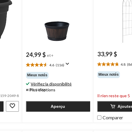
33,99 $
24,99 $
et+
4.8
(86
4.6
(116)
4.8
4.6
étoile(s)
étoile(s)
Mieux notés
Mieux notés
sur
sur
5.
Vérifiez la disponibilité
5.
86
116
+ Plus d'options
#059-5868X
évaluations
évaluations
Il n’en reste que 5
159-2049-8
Aperçu
Ajoute
Comparer