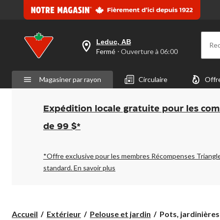
Leduc, AB
Re
votre
Fermé
⋅ Ouverture à 06:00
magasin
préféré
est
Magasiner par rayon
Circulaire
Offr
Leduc,
AB,
courament
Fermé,
Expédition locale gratuite pour les co
Ouverture
à
de 99 $*
à
06:00
cliquer
pour
*Offre exclusive pour les membres Récompenses Triangl
changer
standard.
En savoir plus
Pots,
Accueil
Extérieur
Pelouse et jardin
Pots, jardinières