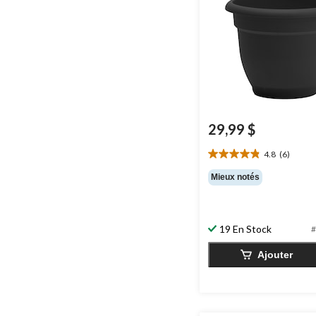
29,99 $
4.8
(6)
4.8
étoile(s)
Mieux notés
sur
5.
6
évaluations
19 En Stock
#
Ajouter