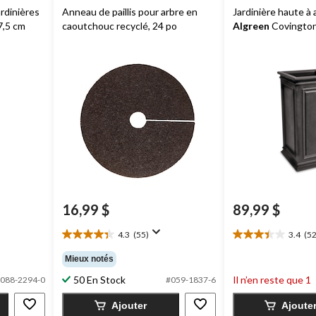
ardinières
Anneau de paillis pour arbre en
Jardinière haute à
77,5 cm
caoutchouc recyclé, 24 po
Algreen
Covington,
16,99 $
89,99 $
4.3
(55)
3.4
(52
4.3
3.4
étoile(s)
étoile(s)
Mieux notés
sur
sur
50 En Stock
Il n’en reste que 1
5.
5.
088-2294-0
#059-1837-6
55
52
Ajouter
Ajoute
évaluations
évaluations