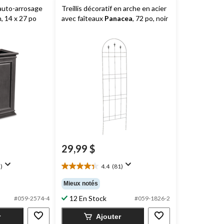
 auto-arrosage
Treillis décoratif en arche en acier
 14 x 27 po
avec faîteaux
Panacea
, 72 po, noir
29,99 $
)
4.4
(81)
4.4
étoile(s)
Mieux notés
sur
12 En Stock
5.
#059-2574-4
#059-1826-2
81
r
Ajouter
évaluations