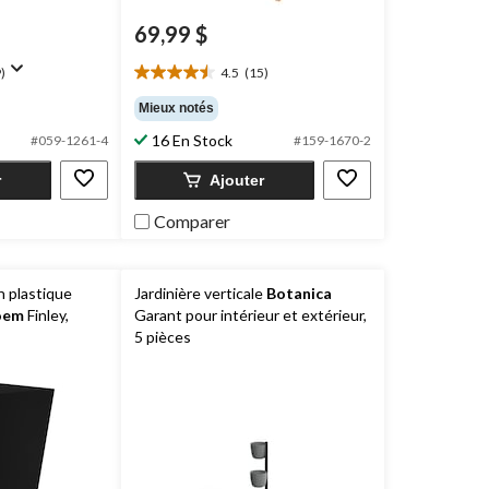
69,99 $
)
4.5
(15)
4.5
étoile(s)
Mieux notés
sur
16 En Stock
#059-1261-4
#159-1670-2
5.
15
r
Ajouter
évaluations
Comparer
n plastique
Jardinière verticale
Botanica
oem
Finley,
Garant pour intérieur et extérieur,
5 pièces