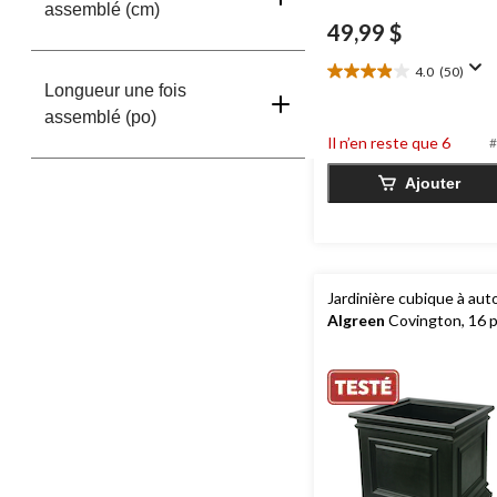
assemblé (cm)
49,99 $
4.0
(50)
4.0
Longueur une fois
étoile(s)
assemblé (po)
sur
Il n’en reste que 6
5.
#
50
Ajouter
évaluations
Jardinière cubique à aut
Algreen
Covington, 16 