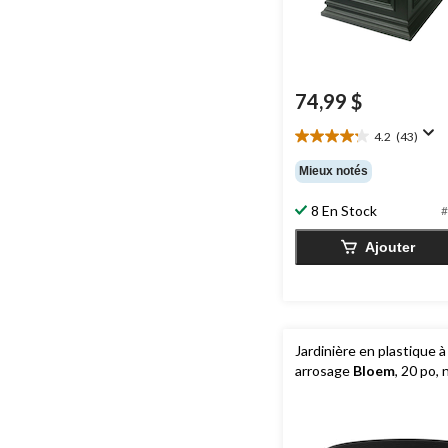
74,99 $
4.2
(43)
4.2
étoile(s)
Mieux notés
sur
5.
8 En Stock
#
43
évaluations
Ajouter
Jardinière en plastique à
arrosage
Bloem
, 20 po, 