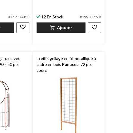
5.
46
évaluations
12 En Stock
#159-1668-0
#159-1156-8
r
Ajouter
jardin avec
Treillis grillagé en fil métallique à
 90 x 50 po,
cadre en bois
Panacea
, 72 po,
cèdre