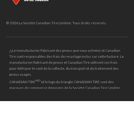
© 2026 La Société Canadian Tire Limitée. Tous droits réservés.
△Le manufacturier/fabricant des pneus que vous achetez et Canadian
Tire sont responsables des frais de recyclage inclus sur cette facture. Le
manufacturier/fabricant de pneus et Canadian Tire utilisent ces frais
pour défrayer le coût de la collecte, du transport et du traitement des
pneus usagés.
MD
CANADIAN TIRE
et le logo du triangle CANADIAN TIRE sont des
marques de commerce déposées de la Société Canadian Tire Limitée.
±
Le prix rayé reflète le dernier prix régulier national auquel cet article a
été vendu.
**Les prix en ligne et les dates d'entrée en vigueur du solde peuvent
différer de ceux en magasin et peuvent varier selon les régions. Les
marchands peuvent vendre à un prix plus bas.