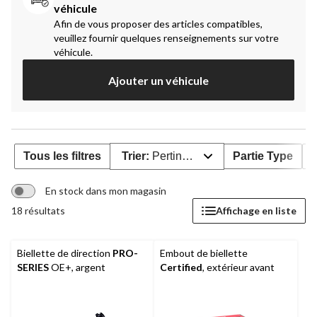
véhicule
Afin de vous proposer des articles compatibles,
veuillez fournir quelques renseignements sur votre
véhicule.
Ajouter un véhicule
Tous les filtres
Trier:
Pertinence
Partie Type
P
En stock dans mon magasin
18 résultats
Affichage en liste
Biellette de direction
PRO-
Embout de biellette
SERIES
OE+, argent
Certified
, extérieur avant