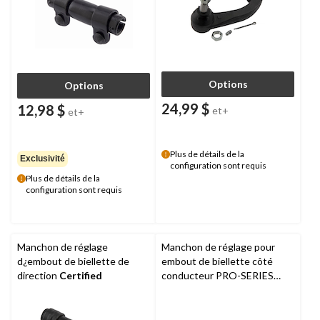
Options
Options
24,99 $
12,98 $
et+
et+
Plus de détails de la
Exclusivité
configuration sont requis
Plus de détails de la
configuration sont requis
Manchon de réglage
Manchon de réglage pour
d¿embout de biellette de
embout de biellette côté
direction
Certified
conducteur PRO-SERIES
OE+