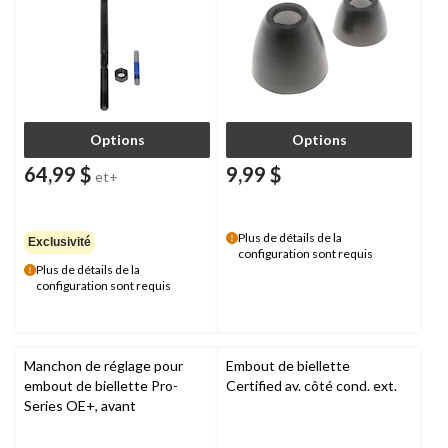
Options
Options
64,99 $
9,99 $
et+
Plus de détails de la
Exclusivité
configuration sont requis
Plus de détails de la
configuration sont requis
Manchon de réglage pour
Embout de biellette
embout de biellette Pro-
Certified av. côté cond. ext.
Series OE+, avant