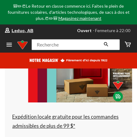
🎒✏️📒Le Retour en classe commence ici. Faites le plein de
fournitures scolaires, d'articles technologiques, de sacs à dos et
plus.📒✏️🎒
Magasinez maintenant
votre
Ouvert
⋅ Fermeture à 22:00
Leduc, AB
magasin
préféré
est
Recherche
Leduc,
AB,
courament
Ouvert,
Fermeture
à
à
22:00
cliquer
pour
changer
Expédition locale gratuite pour les commandes
admissibles de plus de 99 $*